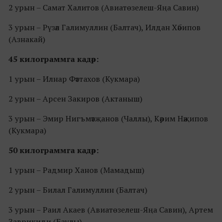
2 урын – Самат Халитов (Авиатөзелеш-Яңа Савин)
3 урын – Рүзәл Галимуллин (Балтач), Илдан Хәбипов
(Азнакай)
45 килограммга кадәр:
1 урын – Илнар Фәттахов (Кукмара)
2 урын – Арсен Закиров (Актаныш)
3 урын – Эмир Нигъмәтҗанов (Чаллы), Кәрим Нәҗипов
(Кукмара)
50 килограммга кадәр:
1 урын – Радмир Ханов (Мамадыш)
2 урын – Билал Галимуллин (Балтач)
3 урын – Раил Акаев (Авиатөзелеш-Яңа Савин), Артем
Заврикиди (Баулы)