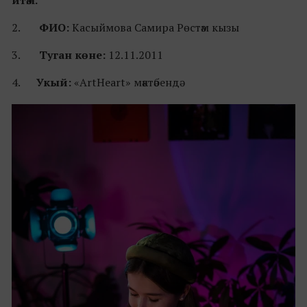
итәм.
2.
ФИО:
Касыймова Самира Рөстәм кызы
3.
Туган көне:
12.11.2011
4.
Укый:
«ArtHeart» мәктәбендә