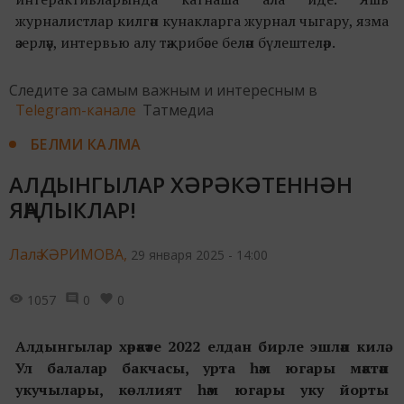
журналистлар килгән кунакларга журнал чыгару, язма
әзерләү, интервью алу тәҗрибәсе белән бүлештеләр.
Следите за самым важным и интересным в
Telegram-канале
Татмедиа
БЕЛМИ КАЛМА
АЛДЫНГЫЛАР ХӘРӘКӘТЕННӘН
ЯҢАЛЫКЛАР!
Лалә КӘРИМОВА,
29 января 2025 - 14:00
1057
0
0
Алдынгылар хәрәкәте 2022 елдан бирле эшләп килә.
Ул балалар бакчасы, урта һәм югары мәктәп
укучылары, көллият һәм югары уку йорты