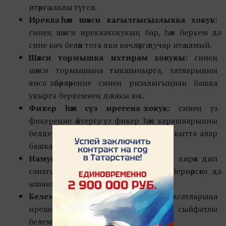
итәргә хаклы түгел.
Иреккә һәм шәхси кагылгысызлыкка хокук
:
синең шәхси иреккә хокукың бар, һәм беркем дә
сине көч белән тота яки көчләүгә дучар итә алмый.
Шәхси тормышка ихтирам хокукы:
синең
шәхси тормышыңа тыкшынырга, хатларыңны
яисә хәбәрләреңне синең ризалыгыңнан башка
укырга беркемнең дә хакы юк.
Фикер һәм сүз ирегенә хокук:
синең үз
фикереңне әйтергә, үз фикер һәм карашларыңны
белдерергә хакың бар, әмма шул ук вакытта алар
башкаларны кимсетмәскә тиеш.
Намус
һәм дин ирегенә хокук:
син кирәк дип
санаган әйбергә ышанырга яки бернәрсәгә дә
ышанмаска хокуклы.
Белем
алу
хокукы
: син үсәргә, үз максатларыңа
ирешергә ярдәм итәрдәй бушлай һәм сыйфатлы
белем алу хокукына ия.