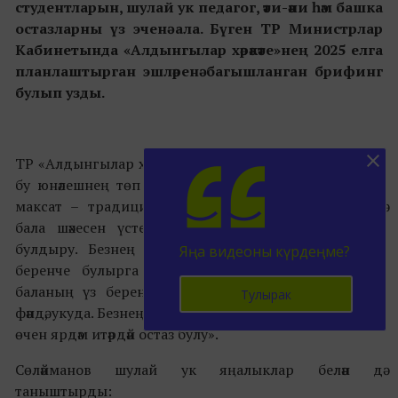
студентларын, шулай ук педагог, әти-әни һәм башка
остазларны үз эченә ала. Бүген ТР Министрлар
Кабинетында «Алдынгылар хәрәкәте»нең 2025 елга
планлаштырган эшләренә багышланган брифинг
булып узды.
ТР «Алдынгылар хәрәкәте» җитәкчесе Тимур Сөләйманов
бу юнәлешнең төп аспектларын атап китте: «Безнең
максат – традицион Россия кыйммәтләре нигезендә
бала шәхесен үстерү өчен тәрбия пространствосы
булдыру. Безнең исем «беренчеләр», димәк һәркем
Яңа видеоны күрдеңме?
беренче булырга мөмкин. Бары тик теләсә кайсы
баланың үз беренчелеге: кемдер спортта, кемдер
Тулырак
фәндә, укуда. Безнең бурыч һәр балага үзен табар һәм үсәр
өчен ярдәм итәрдәй остаз булу».
Сөләйманов шулай ук яңалыклар белән дә
таныштырды: