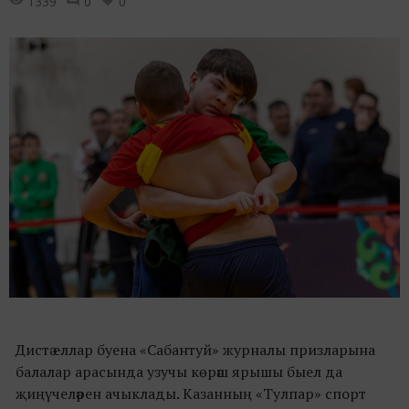
1339
0
0
Дистә еллар буена «Сабантуй» журналы призларына
балалар арасында узучы көрәш ярышы быел да
җиңүчеләрен ачыклады. Казанның «Тулпар» спорт