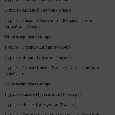
2 урын – Арсений Громов (Тукай)
3 урын – Камал Шәйхетдинов (Ютазы), Илдан
Садыйков (Теләче)
70 килограммга кадәр:
1 урын – Газинур Шиһапов (Арча)
2 урын – Ильяс Нуруллин (Баулы)
3 урын – Азамат Шәехов (Зилант), Алмаз Закиров
(Алабуга)
75 килограммга кадәр:
1 урын – Камил Нуретдинов (Кукмара)
2 урын – Ислам Кәримуллин (Зилант)
3 урын – Данияр Фазуллин (Актаныш), Дмитрий