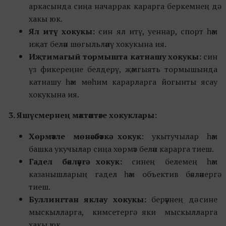
аркасында сиңа начаррак карарга беркемнең дә
хакы юк.
Ял итү хокукы:
син ял итү, уеннар, спорт һәм
иҗат белән шөгыльләнү хокукына ия.
Иҗтимагый тормышта катнашу хокукы:
син
үз фикереңне белдерү, җәмгыять тормышында
катнашу һәм мөһим карарларга йогынты ясау
хокукына ия.
3.
Я
шүсмернең мәктәптәге хокуклары:
Хөрмәтле мөнәсәбәткә хокук
: укытучылар һәм
башка укучылар сиңа хөрмәт белән карарга тиеш.
Гадел бәяләүгә хокук:
синең белемең һәм
казанышларың гадел һәм объектив бәяләнергә
тиеш.
Буллингтан яклау хокукы:
берәүнең дә сине
мыскылларга, кимсетергә яки мыскылларга
хакы юк.