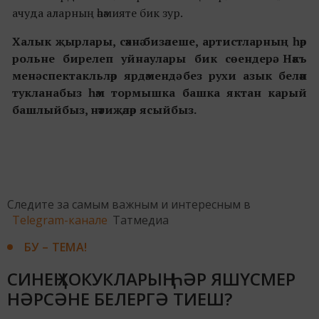
ачуда аларның әһәмияте бик зур.
Халык җырлары, сәхнә бизәлеше, артистларның һәр
рольне бирелеп уйнаулары бик сөендерә. Нәкъ
менә спектакльләр ярдәмендә без рухи азык белән
тукланабыз һәм тормышка башка яктан карый
башлыйбыз, нәтиҗәләр ясыйбыз.
Следите за самым важным и интересным в
Telegram-канале
Татмедиа
БУ – ТЕМА!
СИНЕҢ ХОКУКЛАРЫҢ: ҺӘР ЯШҮСМЕР
НӘРСӘНЕ БЕЛЕРГӘ ТИЕШ?