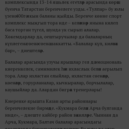
комплексында 13-14 яшьлек егетләр арасында көрәш
буенча Татарстан беренчелеге узды. «Тулпар» бу юлы
үзенә 400гә якын баланы җыйды. Беренче көнне спорт
комплекс мыҗгып тора иде – келәмнәр янына килеп
баса торган түгел, шунда ук сырып алалар.
Хөкемдарлар да, оештыручылар да балаларның
күплегенә сөенә-сөенә шаккатты. «Балалар күп, киләчәк
бар», – диештеләр.
Балалар арасында узучы ярышлар гел дә эмоциональ
киеренкелек, самимилек һәм ихласлык белән аерылып
тора. Алар ихластан елыйлар, ихластан сөенәләр,
көенәләр, горурланалар, кычкыралар, борчылалар,
каушыйлар да. Алардан бигрәк тренерлары!
Киеренке ярышта Казан арты районнары
беренчелекне бирмәде. «Кукмара белән Арча булганда
инде», – диеште кайбер район вәкилләре. Чыннан да
Арча, Кукмара, Балтач балалар арасындагы
ярышларда беренчелектән төшми. Бу юлы да алар