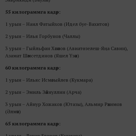
55 килограммга кадәр:
1 урын – Наил Фатыйхов (Идел буе-Вахитов)
2 урын – Илья Горбунов (Чаллы)
3 урын – Гыйльфан Хәсәнов (Авиатөзелеш-Яңа Савин),
Азамат Шәмсетдинов (Яшел Үзән)
60 килограммга кадәр:
1 урын – Ильяс Исмәгыйлев (Кукмара)
2 урын – Эмиль Зәйнуллин (Арча)
3 урын – Айнур Хожаков (Ютазы), Альмир Рәхимов
(Әлмәт)
65 килограммга кадәр:
1 урын – Ленар Егоров (Кукмара)