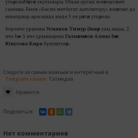
үткәрелә. Мәктәп укучылары 30дан артык юнәлештә көч
сынаша. Быел «Басма матбугат җитештерү» юнәлеше дә
юниорлар арасында инде 3 ел рәттән үткәрелә.
Беренче урынны
Усманов Тимур Әнвәр
улы алды, 2
нче һәм 3 нче урыннарны
Галиәхмәтов Алмаз һәм
Юнусова Кира
бүлештеләр.
Следите за самым важным и интересным в
Telegram-канале
Татмедиа
Нравится
Поделиться:
Нет комментариев