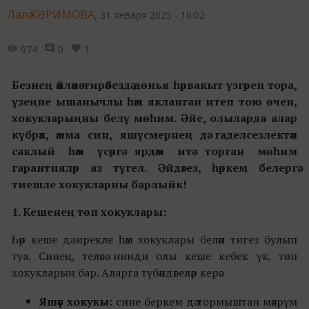
Лалә КӘРИМОВА,
31 января 2025 - 10:02
974
0
1
Безнең әйләнә-тирәбездә дөнья һәрвакыт үзгәреп тора,
үзеңне ышанычлы һәм якланган итеп тою өчен,
хокукларыңны белү мөһим. Әйе, олыларда алар
күбрәк, әмма син, яшүсмернең дә гаделсезлектән
саклый һәм үсәргә ярдәм итә торган мөһим
гарантияләр аз түгел. Әйдәгез, һәркем белергә
тиешле хокукларны барлыйк!
1. Кешенең төп хокуклары:
Һәр кеше дә ирекле һәм хокуклары белән тигез булып
туа. Синең, теләсә нинди олы кеше кебек үк, төп
хокукларың бар. Аларга түбәндәгеләр керә:
Яшәү
хокук
ы
:
сине беркем дә тормыштан мәхрүм