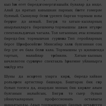
кыз һәм егет биредә гомергә гашыйк булалар да инде.
Алай да яратып кавышкан парның бәхете гомерле
булмый. Сынаулар белән үрелеп барган тормыш юлы
берәүне дә аямый. Бигрәк тә хатын-кызларның
авырлыкларга бирешмичә, тормышны дәвам итүләре
спектакльдә ачык чагыла. Тол хатынның ачы язмышы
биредә бик тормышчан сурәтләнә. Төп геройларның
берсе Шәрифә сөйгәне Минсабир халәк булганнан соң
бер үзе өч бала белән кала. Тормышны үз җилкәсендә
тартып, малайлар тәрбияли. Хатын-кызның
көчлелеген сурәтләүче спектакль һәркемне уйланырга
мәҗбүр итә.
Шуны да искәртеп узарга кирәк, биредә хайван
рольләрен артистлар башкара. Баштарак бик сәер
булып тоелса да, ахырдан моның бик кирәкле алым
булганын аңлыйсың. Бигрәк тә сыер булып
уйнаучыларның профессиональ осталыгы
шаккатырды. Авыл тормышының барлык нечкәлеген