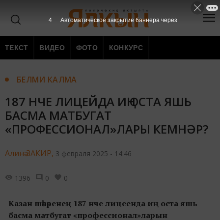
3
Автоматическое закрытие баннера через
ТЕКСТ
ВИДЕО
ФОТО
КОНКУРС
БЕЛМИ КАЛМА
187 НЧЕ ЛИЦЕЙДА ИҢ ОСТА ЯШЬ
БАСМА МАТБУГАТ
«ПРОФЕССИОНАЛ»ЛАРЫ КЕМНӘР?
Алинә ЗАКИР,
3 февраля 2025 - 14:46
1396
0
0
Казан шәһәренең 187 нче лицеенда иң оста яшь
басма матбугат «профессионал»ларын