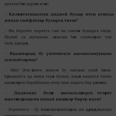
яратам һәм хөрмәт итәм!
–
Киләчәктә танылган диджей булыр өчен кешедә
нинди сыйфатлар булырга тиеш?
– Иң беренче чиратта син эш сөючән булырга тиеш.
Шулай ук музыкаль зәвыгын һәм стильләрне тоя
белү дә кирәк.
–
Якыннарың бу үзенчәлекле кызыксынуыңны
хуплыйлармы?
– Әйе! Әти-әнием минем бу эшемне уңай бәяли.
Һәрвакытта да миңа терәк булып, кирәк вакытта төпле
киңәшләрен бирә. Моның өчен мин аларга бик рәхмәтле.
–
Диджеинг белән шөгыльләнергә теләүче
яшьтәшләреңә син нинди киңәшләр бирер идең?
– Беренчесе – бу юнәлештә ниятләрең ни дәрәҗәдә җитди
икәнлеге турында уйлан.