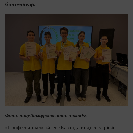
билгеләделәр.
Фото лицейның архивыннан алынды.
«Профессионал» бәйгесе Казанда инде 3 ел рәттән