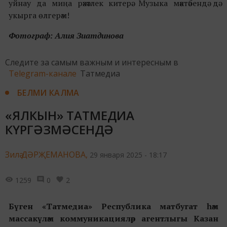
уйнау да миңа рәхәтлек китерә. Музыка мәктәбендә дә
укырга өлгерәм!
Фотограф: Алия Зиатдинова
Следите за самым важным и интересным в
Telegram-канале
Татмедиа
БЕЛМИ КАЛМА
«ЯЛКЫН» ТАТМЕДИА
КҮРГӘЗМӘСЕНДӘ
Зилә ДӘРҖЕМАНОВА,
29 января 2025 - 18:17
1259
0
2
Бүген «Татмедиа» Республика матбугат һәм
массакүләм коммуникацияләр агентлыгы Казан