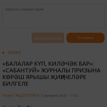
Авторизоваться
Отправить
СПОРТ
«БАЛАЛАР КҮП, КИЛӘЧӘК БАР»:
«САБАНТУЙ» ЖУРНАЛЫ ПРИЗЫНА
КӨРӘШ ЯРЫШЫ ҖИҢҮЧЕЛӘРЕ
БИЛГЕЛЕ
Энҗе ГАБДУЛЛИНА,
3 февраля 2025 - 11:02