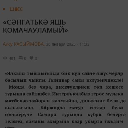
ШӘХЕС
«СӘНГАТЬКӘ ЯШЬ
КОМАЧАУЛАМЫЙ»
Алсу КАСЫЙМОВА,
30 января 2025 - 11:33
481
0
0
«Ялкын» тышлыгында бик күп сәләтле яшүсмерләр
басылып чыкты. Гыйнвар саны исә үзенчәлекле!
Монда без
чара, дискәтүкләрнең төп кешесе
турында сөйләшәбез. Интервьюыбыз герое музыка
мәктәбенә генә йөреп калмыйча, диджеинг белән дә
кызыксына. Бәйрәмнәрдә матур сетлар белән
сөендерүче Самира турында күбрәк белергә
теләсәгез, язманы ахырына кадәр укы
рга
тәкъдим