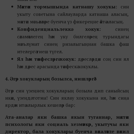
Мәктәп тормышында катнашу хокукы:
син
укыту советына сайлауларда катнаша аласың,
мәктәп мәсьәләләре буенча үз фикереңне әйтә аласың.
Конфиденциальлеккә хокук:
синең
сәламәтлегең һәм уку билгеләрең турындагы
мәгълүмат синең ризалыгыңнан башка фаш
ителергә тиеш түгел.
Ял һәм тәнәфесләргә хокук:
дәресләрдән соң син ял
һәм дәрес арасында тәнәфескә хокуклы.
4. Әгәр хокукларың бозылса, нишләргә?
Әгәр син үзеңнең хокукларың бозыла дип саныйсың
икән, үзеңдә тотма! Син яклау хокукына ия, һәм сиңа
ярдәм итә алырлык кешеләр бар:
Ата-аналар яки башка якын туганнар, мәктәп
психологы яки социаль хезмәткәр, укытучы яки
директор, бала хокуклары буенча вәкаләтле вәкил