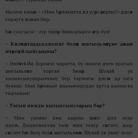
Икенче киңәш – «Мин һәрвакытта да үсәргә әзерме?» дигән
сорауга җавап бир.
Һәм соңгысы – зур эшләр башкарырга әзер бул!
–
Киләчәктә дә диджеинг белән шөгыльләнүне дәвам
итәргә уйлыйсыңмы?
– Әлбәттә! Иң беренче чиратта, бу минем өчен яратып
шөгыльләнә торган һөнәр. Шулай ук
кызыксынуларымның бер тармагы дисәм дә, хата
булмас. Мин һәрвакыт яңалыклардан артта калмаска
тырышам!
–
Тагын нинди кызыксынуларың бар?
– Мин үземне киң кырлы шәхес дип атар
идем. Диджеингтан тыш мин театр сәнгате, җыр
сәнгате һәм йөзү белән шөгыльләнәм. Шулай ук пинг-понг