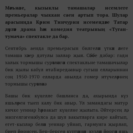
Мәг
ъ
нәле, кызыклы тамашалар исемлеге
прем
ьералар
чыккан саен артып тора. Шулар
арасынңда Кәрим Тинчурин исемендәге Татар
дәүләт драма һәм комедия театрының «Туган-
тумача» спектакле да бар.
Сентябрь аенда премьерасын билгеләп үткән әлеге
тамаша хәзер дә тулы заллар җыя. Сәбәбе дә бар: гади
халык тормышы сурәтләнгән спектакльне тамашачылар
бик җылы кабул итә. Биредә авыр сугыш елларыннан
соң 1950-1970 елларда авылда гомер итүчеләрнең
тормышы сурәтләнә.
Башы бик күңелле башланса да, ахырында күз
яшьләрен тыеп калу бик авыр. Ул замандагы матур
кичке уеннар һәрвакыт күңелне җылыта. Әйтерсең лә,
мизгелгә генә булса да шул вакытларга кире кайтып,
егет-кызлар белән уеннар уйнап, гармунга җырлап,
биеп йөрисең. Бер-берсен күптәннән күзләп йөргән яшь