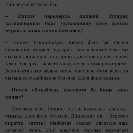
дип аерып әйтә алмыйм.
–
Нинди чараларда диджей буларак
катнашканың бар? Дулкынлану хисе булган
очракта, аның
ничек бетерәсең?
– Минем Таврида.Арт, Ялкын фест һәм башка
чараларда диджей буларак катнашканым бар. Һәр
чыгыш алдыннан ниндидер дулкынлану хисе сизәм.
Алар булырга тиеш тә. Аның белән көрәшергә кирәкми.
Берничә тапкыр шушы хисне кичерсәң, бүтән вакытта
чыгыш ясау җайлырак булачак, дигән фикердә мин.
–
Ничек уйлыйсың, кызларга бу һөнәр туры
киләме?
– Минемчә, әлеге һөнәрне хатын-кызныкы яисә ир-
атныкы дип әйтеп булмый. Диджеинг ул – беренче
чиратта сәнгать! Мәхәббәттәге сыман сәнгатькә яшь
комачау итми. Мин җырның барлык тармагын