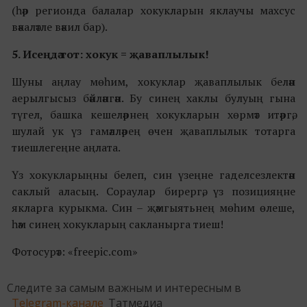
(һәр регионда балалар хокукларын яклаучы махсус
вәкаләтле вәкил бар).
5. Исеңдә тот: хокук = җаваплылык!
Шуны аңлау мөһим, хокуклар җаваплылык белән
аерылгысыз бәйләнгән. Бу синең хаклы булуың гына
түгел, башка кешеләрнең хокукларын хөрмәт итәргә,
шулай ук үз гамәлләрең өчен җаваплылык тотарга
тиешлегеңне аңлата.
Үз хокукларыңны белеп, син үзеңне гаделсезлектән
саклый аласың. Сораулар бирергә, үз позицияңне
якларга курыкма. Син – җәмгыятьнең мөһим өлеше,
һәм синең хокукларың сакланырга тиеш!
Фотосурәт: «freepic.com»
Следите за самым важным и интересным в
Telegram-канале
Татмедиа