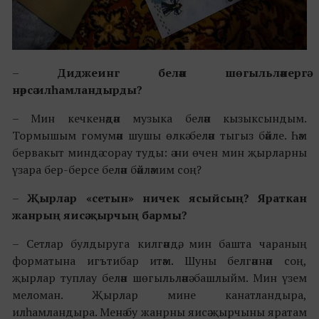
–
Диджеинг белән шөгыльләнергә
нәрсә илһамландырды?
– Мин кечкенәдән музыка белән кызыксындым.
Тормышым гомумән шушы өлкә белән тыгыз бәйле. Һәм
бервакыт миндә сорау туды: ә ни өчен мин җырларны
үзара бер-берсе белән бәйләмим соң?
–
Җырлар «сетын» ничек ясыйсың? Яраткан
жанрың яисә җырчың бармы?
– Сетлар булдыруга килгәндә, мин башта чараның
форматына игътибар итәм. Шуны белгәннән соң,
җырлар туплау белән шөгыльләнә башлыйм. Мин үзем
меломан. Җырлар мине канатландыра,
илһамландыра. Менә бу жанрны яисә җырчыны яратам