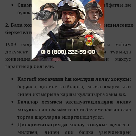
Сәламәтлекне саклау хокукы:
син сыйфатлы һәм
бушлай медицина ярдәменә хокуклы.
2. Бала хокуклары турында БМО конвенциясе
ндә
беркетелгән хокуклар:
1989 елда Берләшкән милләтләр оешмасы мөһим
документ кабул итә – Бала хокуклары турында
конвенция. Ул барлык балалар өчен махсус
гарантияләр билгели.
Катгый мөгамәләдән һәм көчләүдән яклау хокукы:
берәүнең дә сине кыйнарга, мыскылларга яки
синең ихтыярыңа каршы кулланырга хакы юк.
Балалар хезмәтен эксплуатацияләүдән яклау
хокукы
: син сәламәтлегеңә яисә белемеңә зыян сала
торган шартларда эшләргә тиеш түгел.
Дискриминациядән яклау хокукы:
җенесең,
милләтең, динең яки башка үзенчәлекләрең