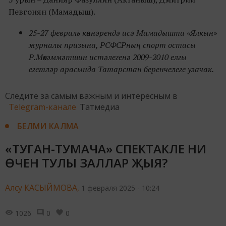
Певгонян (Мамадыш).
25-27 февраль көннәрендә исә Мамадышта «Ялкын»
журналы призына, РСФСРның спорт остасы
Р.Мөхәммәтшин истәлегенә 2009-2010 елгы
егетләр арасында Татарстан беренчелеге узачак.
Следите за самым важным и интересным в
Telegram-канале
Татмедиа
БЕЛМИ КАЛМА
«ТУГАН-ТУМАЧА» СПЕКТАКЛЕ НИ
ӨЧЕН ТУЛЫ ЗАЛЛАР ҖЫЯ?
Алсу КАСЫЙМОВА,
1 февраля 2025 - 10:24
1026
0
0