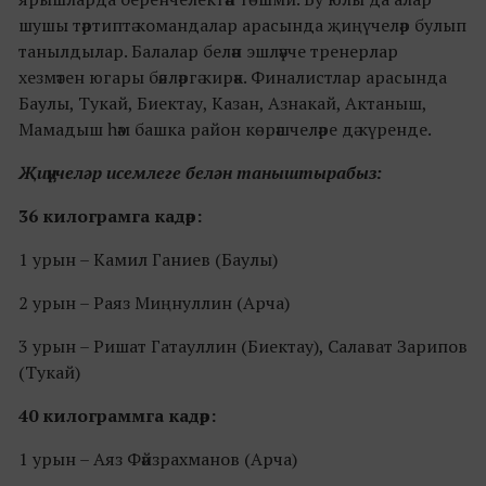
шушы тәртиптә командалар арасында җиңүчеләр булып
танылдылар. Балалар белән эшләүче тренерлар
хезмәтен югары бәяләргә кирәк. Финалистлар арасында
Баулы, Тукай, Биектау, Казан, Азнакай, Актаныш,
Мамадыш һәм башка район көрәшчеләре дә күренде.
Җиңүчеләр исемлеге белән таныштырабыз:
36 килограмга кадәр:
1 урын – Камил Ганиев (Баулы)
2 урын – Раяз Миңнуллин (Арча)
3 урын – Ришат Гатауллин (Биектау), Салават Зарипов
(Тукай)
40 килограммга кадәр:
1 урын – Аяз Фәйзрахманов (Арча)