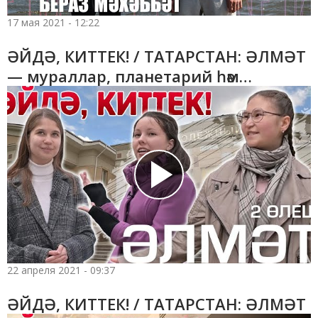
17 мая 2021 - 12:22
ӘЙДӘ, КИТТЕК! / ТАТАРСТАН: ӘЛМӘТ
— мураллар, планетарий һәм
«Аэронавт» клубы
22 апреля 2021 - 09:37
ӘЙДӘ, КИТТЕК! / ТАТАРСТАН: ӘЛМӘТ