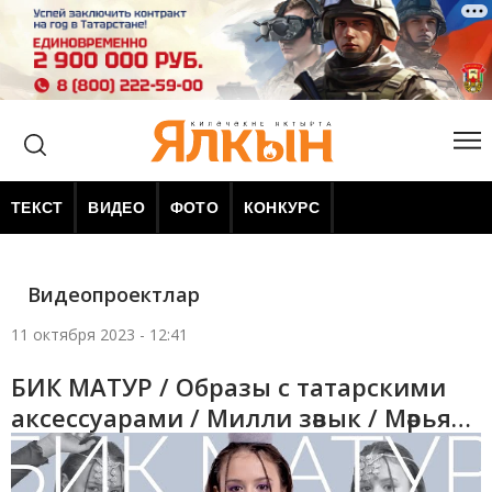
ТЕКСТ
ВИДЕО
ФОТО
КОНКУРС
Видеопроектлар
11 октября 2023 - 12:41
БИК МАТУР / Образы с татарскими
аксессуарами / Милли зәвык / Мәрьям
Сабирова