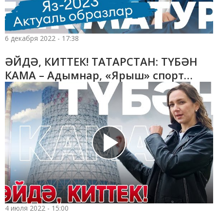
6 декабря 2022 - 17:38
ӘЙДӘ, КИТТЕК! ТАТАРСТАН: ТҮБӘН
КАМА – Адымнар, «Ярыш» спорт
комплексы, КОVЁР, «Заман» үзәге
4 июля 2022 - 15:00