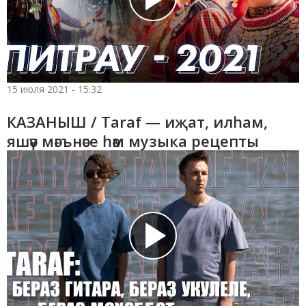
15 июля 2021 - 15:32
КАЗАНЫШ / Taraf — иҗат, илһам,
яшәү мәгънәсе һәм музыка рецепты