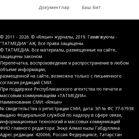
Документлар
Баш бит
© 2011 - 2026. © «Ялкын» журналы, 2019. Гамәлгә куючы -
"ТАТМЕДИА" АҖ. Все права защищены.
© ТАТМЕДИА. Все материалы, размещенные на сайте,
защищены законом.
Перепечатка, воспроизведение и распространение в любом
объеме информации,
размещенной на сайте, возможна только с письменного
согласия редакций СМИ.
При поддержке Республиканского агентства по печати и
массовым коммуникациям «ТАТМЕДИА».
Наименование СМИ: «Ялкын»
№ свидетельства о регистрации СМИ, дата: ЭЛ № ФС 77-67938
выдано Федеральной службой по надзору в сфере связи,
информационных технологий и массовых коммуникаций
ФИО главного редактора: Энҗе Алмаз кызы Габдуллина
Адрес редакции: 420066, Россия Федерациясе, Татарстан