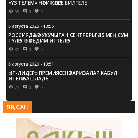
«ҮЗ ТЕЛЕМ» НӘТИҖӘЛӘРЕ БИЛГЕЛЕ
69
0
0
6 августа 2026 - 13:55
РОССИЯДӘ ҺӘР УКУЧЫГА 1 СЕНТЯБРЬГӘ 15 МЕҢ СУМ
ТҮЛӘРГӘ ТӘКЪДИМ ИТТЕЛӘР
82
0
0
6 августа 2026 - 13:51
«IT-ЛИДЕР» ПРЕМИЯСЕНӘ ГАРИЗАЛАР КАБУЛ
ИТЕЛӘ БАШЛАДЫ
71
0
0
ЯҢА САН