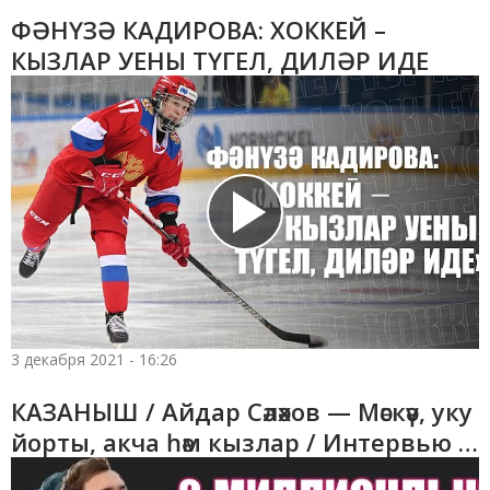
ФӘНҮЗӘ КАДИРОВА: ХОККЕЙ –
КЫЗЛАР УЕНЫ ТҮГЕЛ, ДИЛӘР ИДЕ
3 декабря 2021 - 16:26
КАЗАНЫШ / Айдар Сәләхов — Мәскәү, уку
йорты, акча һәм кызлар / Интервью с
музыкантом