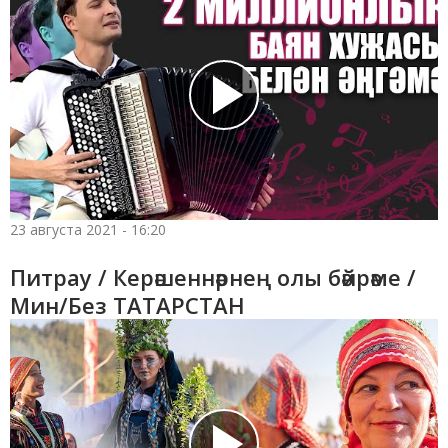
23 августа 2021 - 16:20
Питрау / Керәшеннәрнең олы бәйрәме /
Мин/Без ТАТАРСТАН