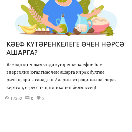
КӘЕФ КҮТӘРЕНКЕЛЕГЕ ӨЧЕН НӘРСӘ
АШАРГА?
Язмада көн дәвамында күтәренке кәефне һәм
энергияне югалтмас өчен ашарга кирәк булган
ризыкларны санадык. Аларны үз рационыңа ешрак
кертсәң, стрессның ни икәнен белмәссең!
17302
0
2