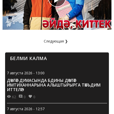
Следующая ❯
БЕЛМИ КАЛМА
7 августа 2026 - 13:00
ДӘҮЛӘТ ДУМАСЫНДА БДИНЫ ДӘҮЛӘТ
ИМТИХАННАРЫНА АЛЫШТЫРЫРГА ТӘКЪДИМ
ИТТЕЛӘР
62
0
0
7 августа 2026 - 12:57