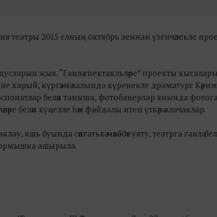
дия театры 2015 елның октябрь аеннан үзенчәлекле про
 дусларын җыя. “Гаилә спектакльләре” проекты кысалар
е карый, күргәзмә залында күренекле драматург Кәрим
 экспонатлар белән таныша, фотобанерлар янында фотог
ре белән күңелле һәм файдалы итеп үткәрә алачаклар.
лау, яшь буында сәнгатькә мәхәббәт уяту, театрга гаилә бел
 тормышка ашырыла.