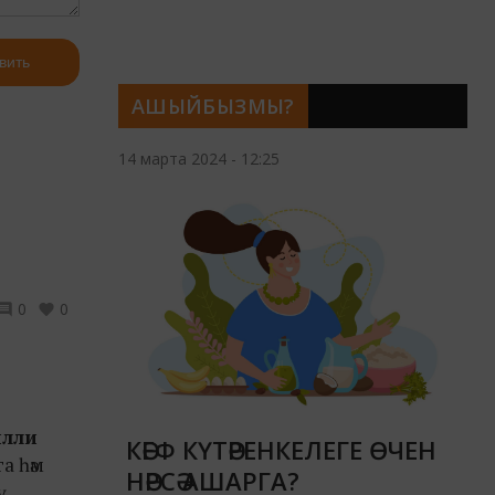
вить
АШЫЙБЫЗМЫ?
14 марта 2024 - 12:25
0
0
илли
КӘЕФ КҮТӘРЕНКЕЛЕГЕ ӨЧЕН
а һәм
НӘРСӘ АШАРГА?
ү.