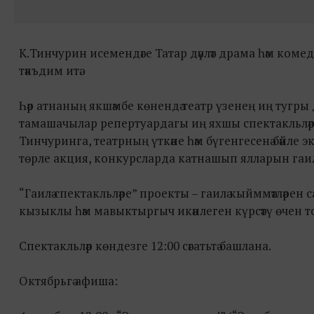
К.Тинчурин исемендәге Татар дәүләт драма һәм коме
тәкъдим итә.
Һәр атнаның якшәмбе көнендә театр үзенең иң тугры
тамашачылар репертуардагы иң яхшы спектакльләрн
Тинчуринга, театрның үткәне һәм бүгенгесенә бәйле
төрле акция, конкурсларда катнашып ялларын гаиләлә
“Гаилә спектакльләре” проекты – гаилә кыйммәтләрен сак
кызыклы һәм мавыктыргыч икәнлеген күрсәтү өчен
Спектакльләр көндезге 12:00 сәгатьтә башлана.
Октябрьгә афиша: