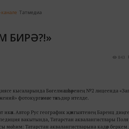
-канале
Татмедиа
 БИРӘ?!»
843
енциясе кысаларында Бөгелмә шәһәренең №2 лицеенда «З
ений» фотокүргәзмәсе тәкъдир ителде.
икән. Автор Рус географик җәмгыятенең Баренц диңге
кспедиция вакытында, Татарстан аквалангистлары Поля
ысы мөһим: Татарстан аквалангистларына кадәр беркем 