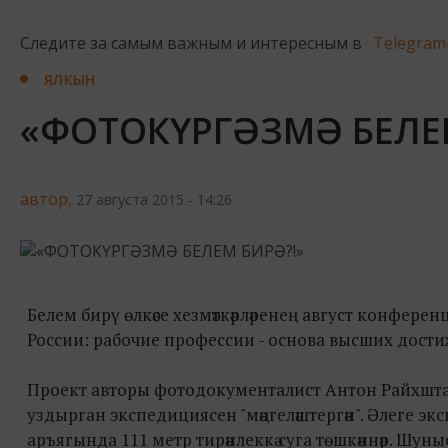
Следите за самым важным и интересным в
Telegram
ЯЛКЫН
«ФОТОКҮРГӘЗМӘ БЕЛЕМ
автор,
27 августа 2015 - 14:26
Белем бирү өлкәсе хезмәткәрләренең август конфер
России: рабочие профессии - основа высших достиж
Проект авторы фотодокументалист Антон Райхштат 
уздырган экспедициясен "мәңгеләштергән". Әлеге э
аръягында 111 метр тирәнлеккә суга төшкәннәр. Шун