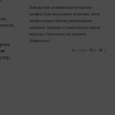
Язмада көн дәвамында күтәренке
кәефне һәм энергияне югалтмас өчен
ов,
ашарга кирәк булган ризыкларны
агизов,
санадык. Аларны үз рационыңа ешрак
кертсәң, стрессның ни икәнен
белмәссең!
артык
һәм
17297
0
2
улар,