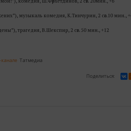
 мои!”), комедия, Ш.Фәрхетдинов, 2 сәг. 20мин., +6
ених”), музыкаль комедия, К.Тинчурин, 2 сәг.10 мин., +
ены”), трагедия, В.Шекспир, 2 сәг. 50 мин., +12
-канале
Татмедиа
Поделиться: