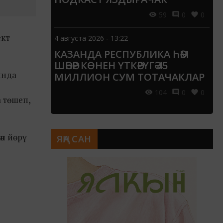
59
0
0
ект
4 августа 2026 - 13:22
КАЗАНДА РЕСПУБЛИКА ҺӘМ
ШӘҺӘР КӨНЕН ҮТКӘРҮГӘ 45
ында
МИЛЛИОН СУМ ТОТАЧАКЛАР
104
0
0
а төшеп,
ән йөрү
ЯҢА САН