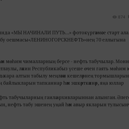
874
ында
«МЫ НАЧИНАЛИ ПУТЬ…» фотокүргәзмәсе старт ала.
 табу оешмасы«ЛЕНИНОГОРСКНЕФТЬ»нең 70 еллыгына
 һәм мөһим чималларның берсе - нефть табучылар. Монн
атлаулы, ләкин Республикабыз үсеше өчен гаять мөһим 
ә кара алтын табылу меңләгән кешеләрнең тормышларын
ың байлыкларын тапканнар һәм эшкәрткәннәр, яңа юллар
нефть табучыларның гаилә архивларыннан алынган. Әлег
н, нефть табу эшенең уңай һәм авыр якларын тулысын