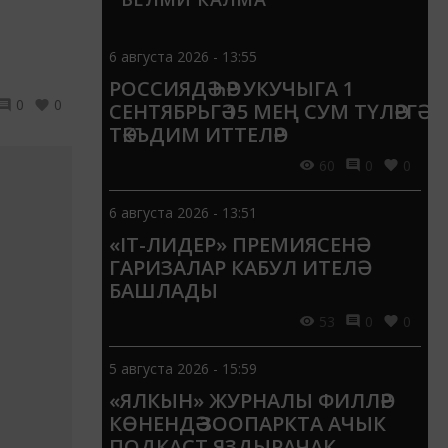
6 августа 2026 - 13:55
РОССИЯДӘ ҺӘР УКУЧЫГА 1
0
0
СЕНТЯБРЬГӘ 15 МЕҢ СУМ ТҮЛӘРГӘ
ТӘКЪДИМ ИТТЕЛӘР
60
0
0
6 августа 2026 - 13:51
«IT-ЛИДЕР» ПРЕМИЯСЕНӘ
ГАРИЗАЛАР КАБУЛ ИТЕЛӘ
БАШЛАДЫ
53
0
0
5 августа 2026 - 15:59
«ЯЛКЫН» ЖУРНАЛЫ ФИЛЛӘР
КӨНЕНДӘ ЗООПАРКТА АЧЫК
ПОДКАСТ ЯЗДЫРАЧАК