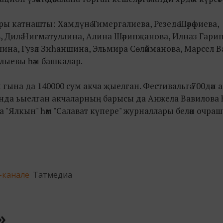
ары катнашты:
Хамдүнә Тимергалиева, Резедә Шәрәфиева,
, Дилә Нигматуллина, Алина Шәрипҗанова, Илназ Гарип
ншина, Гузәл Зиһаншина, Эльмира Сөләйманова, Марсел В
лыевы һәм башкалар.
гына да 140000 сум акча җыелган. Фестивальгә 700дән 
тында ьыелган акчаларның барысы да Анжела Вавилова 
"Ялкын" һәм "Салават күпере" журналлары белән очраш
-канале
Татмедиа
»