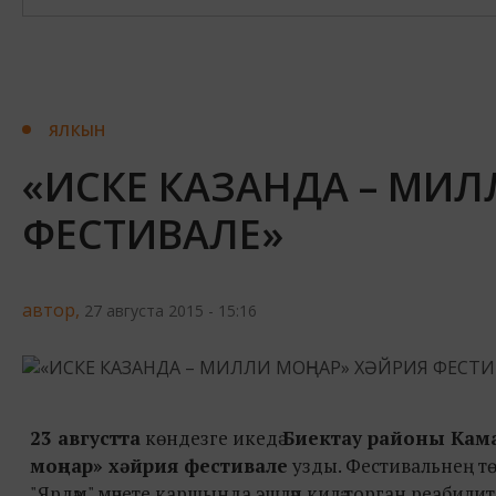
ЯЛКЫН
«ИСКЕ КАЗАНДА – МИЛ
ФЕСТИВАЛЕ»
автор,
27 августа 2015 - 15:16
23 августта
көндезге икедә
Биектау районы Кам
моңнар» хәйрия фестивале
узды. Фестивальнең тө
"Ярдәм" мәчете каршында эшләп килә торган реабилитац