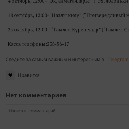
4 октябрь, 12:00 - “Эх, алмагачлары!” (“Эх, яблоньки
18 октябрь, 12:00- “Назлы кияү” (“Привередливый ж
25 октябрь, 12:00 – “Гамлет. Күренешләр” (“Гамлет. Сц
Касса телефоны:238-56-17
Следите за самым важным и интересным в
Telegram
Нравится
Нет комментариев