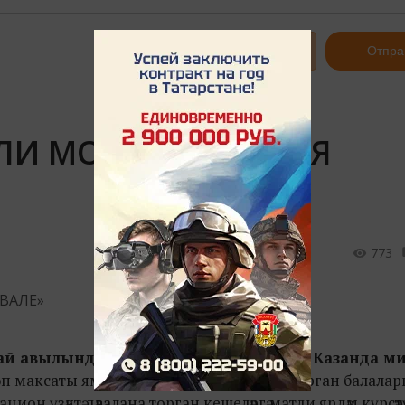
Авторизоваться
Отпра
ЛИ МОҢНАР» ХӘЙРИЯ
773
ай авылындагы
музей-тыюлыкта
«Иске Казанда м
п максаты яман шеш авыру белән көрәшә торган балаларг
ион үзәктә дәвалана торган кешеләргә матди ярдәм күрсәт