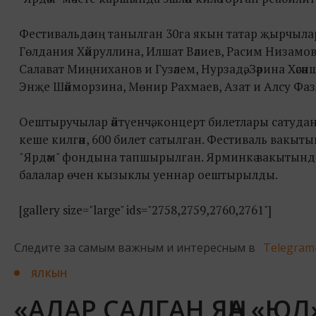
Фестивальдә иң танылган 30га якын татар җырчыл
Гөлдания Хәйруллина, Илшат Вәлиев, Расим Низамов
Салават Миңниханов и Гузәлем, Нурзадә, Зәрина Хәсә
Энҗе Шәйморзина, Мөнир Рахмаев, Азат и Алсу Фаз
Оештыручылар әйтүенчә, концерт билетлары сатудан 
кеше килгән, 600 билет сатылган. Фестиваль вакы
"Ярдәм" фондына тапшырылган. Ярминкә вакытында 
балалар өчен кызыклы уеннар оештырылды.
[gallery size="large" ids="2758,2759,2760,2761"]
Следите за самым важным и интересным в
Telegram
ЯЛКЫН
«АЛАР САЛГАН ЯҢА «ЮЛ