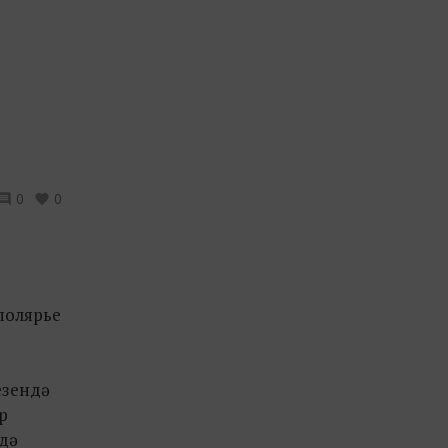
0
0
аполярье
зендә
р
дә