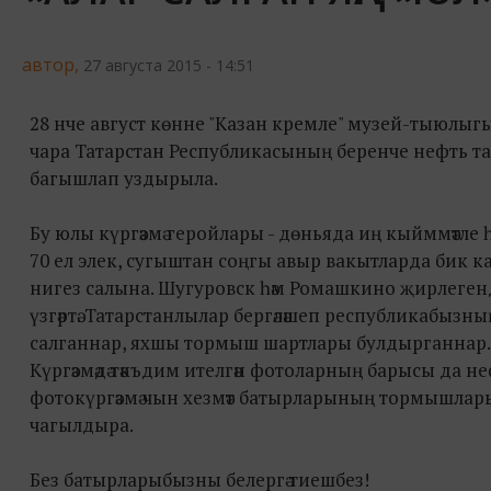
автор,
27 августа 2015 - 14:51
28 нче август көнне "Казан кремле" музей-тыюлыг
чара Татарстан Республикасының беренче нефть
багышлап уздырыла.
Бу юлы күргәзмә геройлары - дөньяда иң кыйммәтле
70 ел элек, сугыштан соңгы авыр вакытларда бик к
нигез салына. Шугуровск һәм Ромашкино җирлегенд
үзгәртә. Татарстанлылар бергәләшеп республикабызн
салганнар, яхшы тормыш шартлары булдырганнар.
Күргәзмәдә тәкъдим ителгән фотоларның барысы да 
фотокүргәзмә чын хезмәт батырларының тормышлары
чагылдыра.
Без батырларыбызны белергә тиешбез!