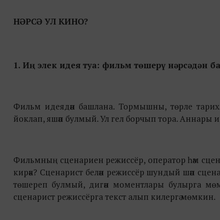
НӘРСӘ УЛ КИНО?
1. Иң элек идея туа: фильм төшерү нәрсәдән 
Фильм идеядән башлана. Тормышны, төрле тарихлар
йоклап, яшәп булмый. Ул гел борчып тора. Аннары 
Фильмның сценариен режиссёр, оператор һәм сцена
кирәк? Сценарист белән режиссёр шундый шәп сценар
төшереп булмый, дигән моментлары булырга мөм
сценарист режиссёрга текст алып килергә мөмкин.