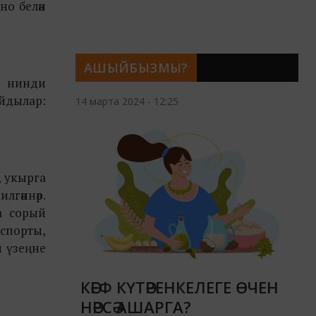
но белән
АШЫЙБЫЗМЫ?
, нинди
уйдылар:
14 марта 2024 - 12:25
п, укырга
лгәннәр.
а сорый
 спорты,
м үзеңне
КӘЕФ КҮТӘРЕНКЕЛЕГЕ ӨЧЕН
НӘРСӘ АШАРГА?