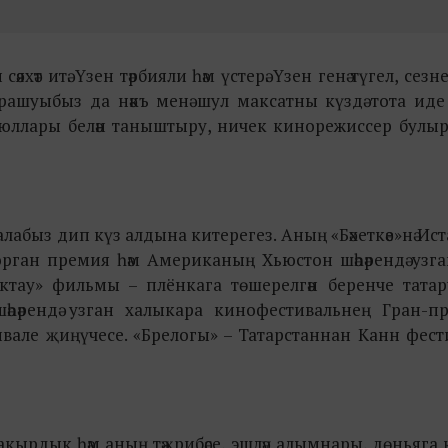
итә. Үзен тәрбияли һәм үстерә. Үзен генә түгел, сезне дә,
рашуыбыз да нәкъ менә шул максатны күздә тота иде
 юллары белән таныштыру, ничек кинорежиссер булыр
лабыз дип күз алдына китерегез. Аның «Бәхеткәе»нә Ис
рган премия һәм Американың Хьюстон шәһәрендә узг
үктау» фильмы – плёнкага төшерелгән беренче тата
әрендә узган халыкара кинофестивальнең Гран-пр
ивале җиңүчесе. «Брелогы» – Татарстаннан Канн фест
кырдык һәм аның тәҗрибәсе, эшләү алымнары, дөньяга