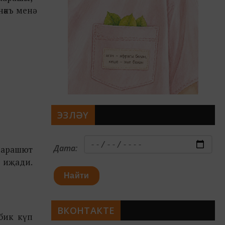
нәкъ менә
ЭЗЛӘҮ
Дата:
 парашют
– иҗади.
Найти
ВКОНТАКТЕ
 бик күп