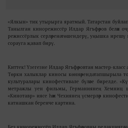
«Ялкын» тик утырырга яратмый. Татарстан буйлап сәяхәт 
Танылган кинорежиссёр Илдар Ягъфәров белән оч
режиссёрлык серләренә төшендерү, уңышка ирешү
сорауга җавап бирү.
Киттек! Үзегезне Илдар Ягъфәровтан мастер-класс а
Төрки халыклар киносы көннәрендә тапшырыла то
культуралары кинофестивале бүләге бирелде. «К
метражлы уен фильмы, Германиянең Хемниц шәһ
«Кинотавр» иясе һәм Чехиянең үсмерләр кинофест
катнашкан беренче картина.
Без кинорежиссёр Илдар Ягъфәровны редакциягә ча