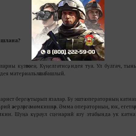
башлана?
ны күзәтәсең. Күңелгә тисә, идея туа. Ул булгач, ты
идея материальләшә башлый.
рист бергә утырып язалар. Бу эштә операторның катна
ий әзерләргә мөмкиннәр. Әмма операторның, юк, егетлә
кин. Шуңа күрә ул сценарий язу этабында ук катна