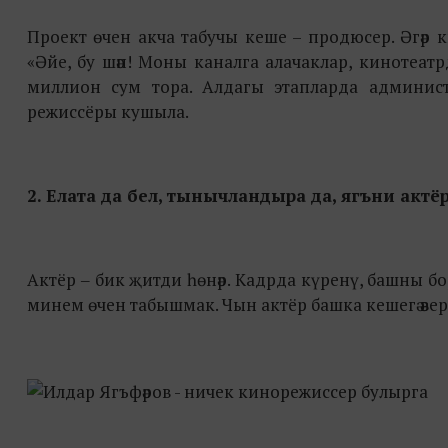
Проект өчен акча табучы кеше – продюсер. Әгәр кыз
«Әйе, бу шәп! Моны каналга алачаклар, кинотеатрда
миллион сум тора. Алдагы этапларда админист
режиссёры кушыла.
2. Елата да бел, тынычландыра да, ягъни актё
Актёр ‒ бик җитди һөнәр. Кадрда күренү, башны бор
минем өчен табышмак. Чын актёр башка кешегә әверелү 