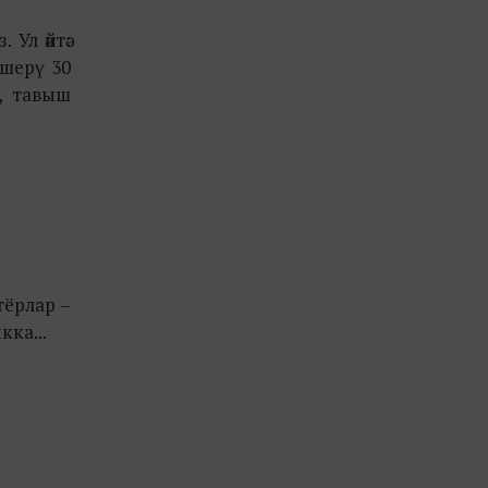
Ул әйтә:
өшерү 30
, тавыш
тёрлар –
кка...