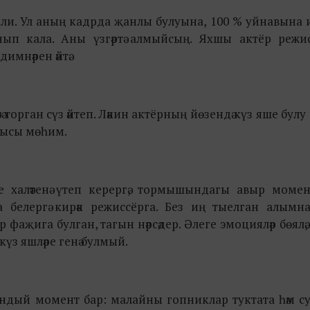
 эшли. Ул аның кадрда җанлы булуына, 100 % уйнавына 
нып кала. Аны үзгәртә алмыйсың. Яхшы актёр режи
имнәрен әйтә.
тә торган сүз әйтеп. Ләкин актёрның йөзендә күз яше булу
унысы мөһим.
ке халәтенә үтеп керергә, тормышындагы авыр моме
а белергә кирәк режиссёрга. Без иң тыелган алымн
җига булган, тагын нәрсәдер. Әлеге эмоцияләр бөялә, б
күз яшләре генә булмый.
шундый момент бар: малайны гопниклар туктата һәм 