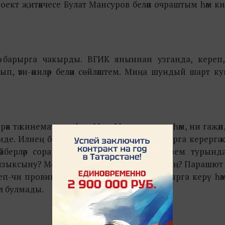
оект җитәкчесе Булат Мансуров белән очраштым һәм ки
гә барырга чакырды. ВГИК яныннан узганда, кереп
ып, әти-әниләр белән сөйләштем. Миңа шундый шарт к
рәк тә кинематографта. Мин Мәскәүгә киттем һәм, ни гаҗә
иде. Илнең барлык почмакларыннан укырга керергә ки
 әйберләр сорарлар дип уйлаган идем. Үзем турынд
ыксыну? Моңарчы нәрсә белән шөгыльләндең? Парашют
-чи провинциал була торып, Мәскәүгә укырга керү һә
л булмады.