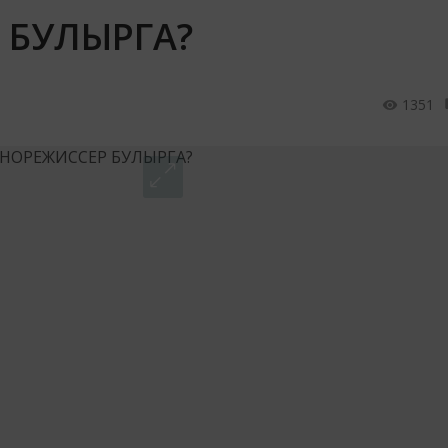
 БУЛЫРГА?
1351