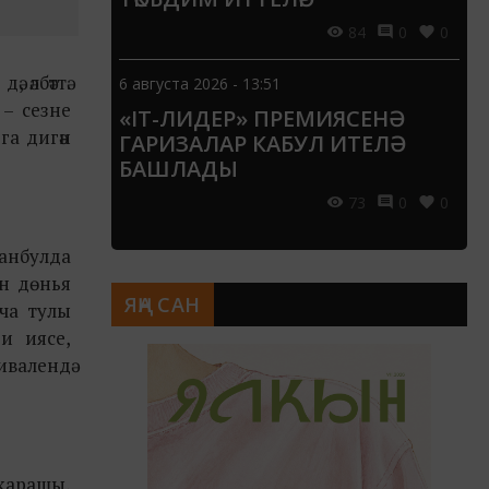
84
0
0
 әлбәттә.
6 августа 2026 - 13:51
 – сезне
«IT-ЛИДЕР» ПРЕМИЯСЕНӘ
га дигән
ГАРИЗАЛАР КАБУЛ ИТЕЛӘ
БАШЛАДЫ
73
0
0
танбулда
ан дөнья
ЯҢА САН
рча тулы
и иясе,
ивалендә
 карашы,