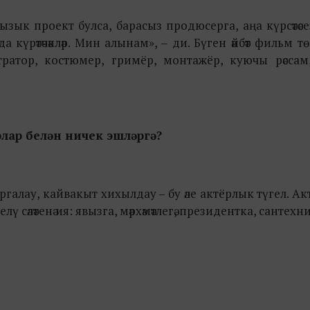
ык проект булса, барасыз продюсерга, аңа күрсәтәсез. 
 күрәтәчәкләр. Мин алынам», ‒ ди. Бүген әйбәт фильм т
ратор, костюмер, гримёр, монтажёр, куючы рәссам
рлар белән ничек эшләргә?
галау, кайвакыт хихылдау – бу әле актёрлык түгел. Ак
сәләтенә ия: явызга, мәрхәмәтлегә, президентка, сантехни