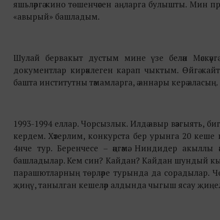
яшьләргә кино төшенчәсен аңларга булышты. Мин пр
«авырый» башладым.
Шулай бервакыт дустым мине үзе белән Мәскәү
документлар кирәклеген карап чыктым. Өйгә кайт
башта институтны тәмамларга, ә аннары керә аласың.
1993-1994 еллар. Чорсызлык. Илдә авыр вәзгыять, биг
кердем. Хәтерлим, конкурста бер урынга 20 кеше 
4нче тур. Беренчесе – әңгәмә. Ниндидер акыллы
башладылар. Кем син? Кайдан? Кайдан шундый кыз
парашютларның төрләре турында да сорадылар. Чеп
җиңү, танылган кешеләр алдында чыгыш ясау җиңе