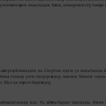
ң үзенчәлекләрен ачыкладык. Бәлки, кинорежиссёр һөнәре 
ьләнергә уйламадым да. Спортчы идем, үз вакытында
мма геннар үзен сиздергәндер, мөгаен. Минем гаилә 
. Шул да этәргеч биргәндер.
ә башлаганнар иде. Ул, әлбәттә, барып чыкмады. Әмма