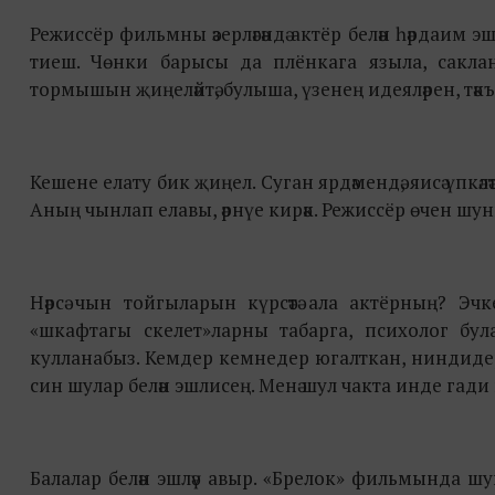
Режиссёр фильмны әзерләгәндә актёр белән һәрдаим
тиеш. Чөнки барысы да плёнкага языла, сакла
тормышын җиңеләйтә, булыша, үзенең идеяләрен, тәкъд
Кешене елату бик җиңел. Суган ярдәмендә, яисә үпкәлә
Аның чынлап елавы, әрнүе кирәк. Режиссёр өчен ш
Нәрсә чын тойгыларын күрсәтә ала актёрның? Эч
«шкафтагы скелет»ларны табарга, психолог бул
кулланабыз. Кемдер кемнедер югалткан, ниндидер фа
син шулар белән эшлисең. Менә шул чакта инде гади 
Балалар белән эшләү авыр. «Брелок» фильмында 