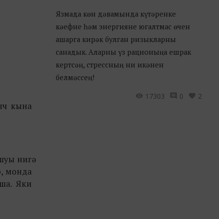
Язмада көн дәвамында күтәренке
кәефне һәм энергияне югалтмас өчен
ашарга кирәк булган ризыкларны
санадык. Аларны үз рационыңа ешрак
кертсәң, стрессның ни икәнен
белмәссең!
17303
0
2
ныч кына
шуы нигә
р, монда
ша. Яки