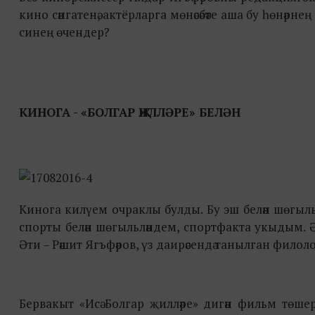
кино сәнгатенә, актёрларга мөнәсәбәте аша бу һөнәрне
синең өчендер?
КИНОГА - «БОЛГАР ҖИЛЛӘРЕ» БЕЛӘН
Кинога килүем очраклы булды. Бу эш белән шөгыл
спорты белән шөгыльләндем, спортфакта укыдым. Ә
Әти – Рәшит Ягъфәров, үз даирәсендә танылган филолог
Бервакыт «Исә Болгар җилләре» дигән фильм төшер