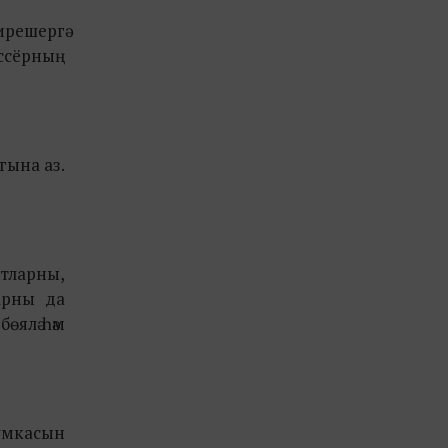
ирешергә
ссёрның
 гына аз.
нтларны,
арны да
өялә һәм
сумкасын