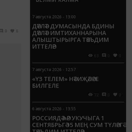
7 августа 2026 - 13:00
ДӘҮЛӘТ ДУМАСЫНДА БДИНЫ
0
0
ДӘҮЛӘТ ИМТИХАННАРЫНА
АЛЫШТЫРЫРГА ТӘКЪДИМ
ИТТЕЛӘР
63
0
0
7 августа 2026 - 12:57
«ҮЗ ТЕЛЕМ» НӘТИҖӘЛӘРЕ
БИЛГЕЛЕ
72
0
0
6 августа 2026 - 13:55
РОССИЯДӘ ҺӘР УКУЧЫГА 1
СЕНТЯБРЬГӘ 15 МЕҢ СУМ ТҮЛӘРГӘ
ТӘКЪДИМ ИТТЕЛӘР