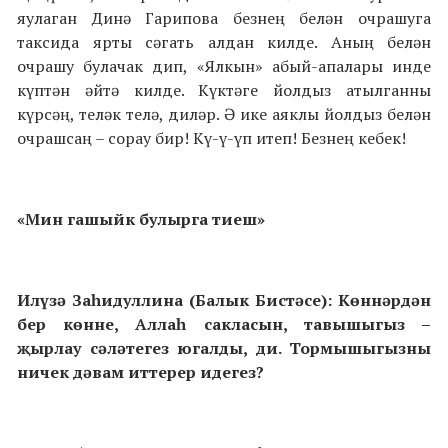
яулаган Динә Гарипова безнең белән очрашуга
таксида ярты сәгать алдан килде. Аның белән
очрашу булачак дип, «Ялкын» абый-апалары инде
күптән әйтә килде. Күктәге йолдыз атылганны
күрсәң, теләк телә, диләр. Ә ике аяклы йолдыз белән
очрашсаң – сорау бир! Кү-ү-үп итеп! Безнең кебек!
«Мин гашыйк булырга тиеш»
Илүзә Заһидуллина (Балык Бистәсе): Көннәрдән
бер көнне, Аллаһ сакласын, тавышыгыз –
җырлау сәләтегез югалды, ди. Тормышыгызны
ничек дәвам иттерер идегез?