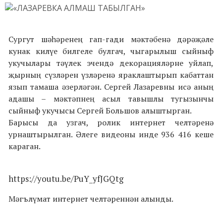
Сургут шәһәренең гап-гади мәктәбенә дәрәҗәле
кунак килүе билгеле булгач, чыгарылыш сыйныф
укучылары тәүлек эчендә декорацияләрне уйлап,
җырның сүзләрен үзләренә яраклаштырып кабаттан
язып тамаша әзерләгән. Сергей Лазаревны исә аның
адашы – мәктәпнең асыл тавышлы тугызынчы
сыйныф укучысы Сергей Большов алыштырган.
Барысы да узгач, ролик интернет челтәренә
урнаштырылган. Әлеге видеоны инде 936 416 кеше
караган.
https://youtu.be/PuY_yfJGQtg
Мәгълүмат интернет челтәреннән алынды.