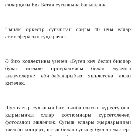
еллардагы Бөек Ватан сугышына багышлана.
Тынлы оркестр сугыштан соңгы 40 нчы еллар
атмосферасын тудырачак.
Ә бию коллективы үзенең «Бүген кич белән биюләр
була» исемле программасы белән музейга
килүчеләрне әби-бабаларыбыз яшьлегенә алып
китәчәк.
Шул гасыр сулышын һәм чынбарлыгын күрсәтү өчен,
кырыгынчы еллар костюмнары күрсәтеләчәк,
фотосалон эшләячәк. Сугыш еллары җырларыннан
төзелгән концерт, штык белән сугышу буенча мастер-