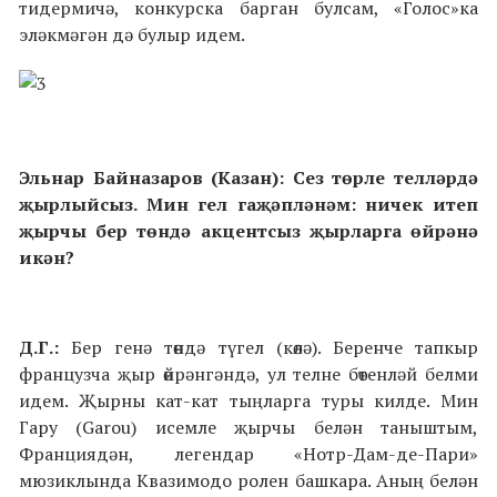
тидермичә, конкурска барган булсам, «Голос»ка
эләкмәгән дә булыр идем.
Эльнар Байназаров (Казан): Сез төрле телләрдә
җырлыйсыз. Мин гел гаҗәпләнәм: ничек итеп
җырчы бер төндә акцентсыз җырларга өйрәнә
икән?
Д.Г.:
Бер генә төндә түгел (көлә). Беренче тапкыр
французча җыр өйрәнгәндә, ул телне бөтенләй белми
идем. Җырны кат-кат тыңларга туры килде. Мин
Гару (Garou) исемле җырчы белән таныштым,
Франциядән, легендар «Нотр-Дам-де-Пари»
мюзиклында Квазимодо ролен башкара. Аның белән