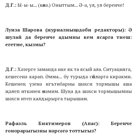
Д.Г.:
Ы-ы-ы... (көлә.) Оныттым... Ә-ә, ул, ул беренче!
Луиза Шарова (журналның әдәби редакторы): Ә
шулай да беренче адымны кем ясарга тиеш:
егетме, кызмы?
Д.Г.:
Хәзерге заманда ике як та ясый ала. Ситуациягә,
кешесенә карап. Әмма... бу турыда сөйләргә кирәкми.
Кешенең үзенә игътибарны шәхси тормышы аша
җәлеп иткәнен өнәмим. Шуңа да шәхси тормышымны
шәхси итеп калдырырга тырышам.
Рафаэль Биктимеров (Апас): Беренче
гонорарыгызны нәрсәгә тоттыгыз?