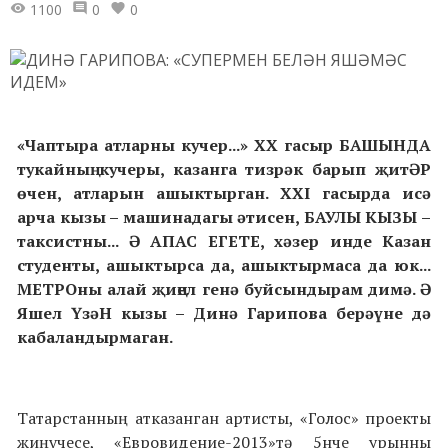
1100
0
0
«Чаптыра атларны кучер...» XX гасыр БАШЫНДА
тукайның кучеры, казанга тизрәк барып җитӘР
өчен, атларын ашыктырган. XXI гасырда исә
арча кызы – машинадагы әтисен, БАУЛЫ КЫЗЫ –
таксистны... Ә АПАС ЕГЕТЕ, хәзер инде Казан
студенты, ашыктырса да, ашыктырмаса да юк...
МЕТРОны алай җиңел генә буйсындырам димә. Ә
Яшел ҮзәН кызы – Динә Гарипова берәүне дә
кабаландырмаган.
Татарстанның атказанган артисты, «Голос» проекты
җиңүчесе, «Евровидение-2013»тә 5нче урынны