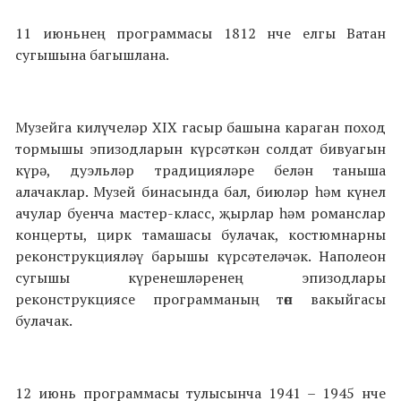
11 июньнең программасы 1812 нче елгы Ватан
сугышына багышлана.
Музейга килүчеләр XIX гасыр башына караган поход
тормышы эпизодларын күрсәткән солдат бивуагын
күрә, дуэльләр традицияләре белән таныша
алачаклар. Музей бинасында бал, биюләр һәм күнел
ачулар буенча мастер-класс, җырлар һәм романслар
концерты, цирк тамашасы булачак, костюмнарны
реконструкцияләү барышы күрсәтеләчәк. Наполеон
сугышы күренешләренең эпизодлары
реконструкциясе программаның төп вакыйгасы
булачак.
12 июнь программасы тулысынча 1941 – 1945 нче