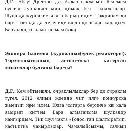
Д.Г.:
Абау! Дөрестән дә, Аллаһ сакласын! Белемем
буенча журналист мин, димәк, без – коллегалар.
Шуңа да журналистикага барыр идем. Тәҗрибәм дә
бар: газетада да, телевидениедә дә эшләп карадым.
Һәрхәлдә, югалып калмам (көлә).
Эльвира Һадиева (журналның бүлек редакторы):
Тормышыгызның астын-өскә китергән
мизгелләр булганы бармы?
Д.Г.:
Кем әйтмешли, очраклылыклар бер дә очраклы
түгел. 2012 елның җәендә чит илгә конкурска
җыенып йөри идем. Юлга чыгарга берничә көн кала
авырып киттем. Бара алмаганыма шулкадәр
кайгырдым. Тик шул чакта «Голос»тан шалтыратып,
кастингка чакырдылар. Чамалыйсызмы, салкын