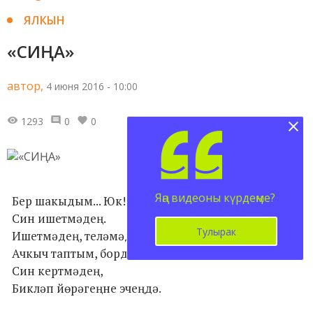
ЯЛКЫН
«СИҢА»
автор,
4 июня 2016 - 10:00
1293
0
0
Яңа видеоны күрдеңме?
Бер шакыдым... Юк!
Син ишетмәдең.
Тулырак
Ишетмәдең, теләмәдең дә.
Ачкыч таптым, бордым
Син кертмәдең,
Бикләп йөрәгеңне эчеңдә.