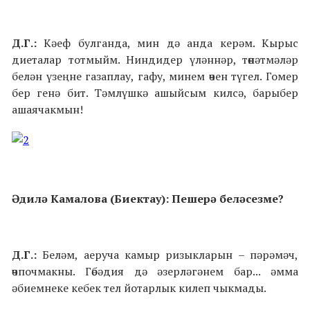
Д.Г.:
Кәеф булганда, мин дә анда керәм. Кырыс
диеталар тотмыйм. Ниндидер үләннәр, төнәтмәләр
белән үзеңне газаплау, гафу, минем өчен түгел. Гомер
бер генә бит. Тәмлүшкә ашыйсым килсә, барыбер
ашаячакмын!
Әдилә Камалова (Биектау): Пешерә беләсезме?
Д.Г.:
Беләм, аеруча камыр ризыкларын – пәрәмәч,
өчпочмакны. Гөбәдия дә әзерләгәнем бар... әмма
әбиемнеке кебек тел йотарлык килеп чыкмады.