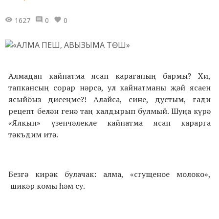
1627
0
0
Алмадан кайнатма ясап караганың бармы? Хи,
тапкансың сорар нәрсә, ул кайнатманы җәй ясаен
ясыйбыз дисеңме?! Алайса, сине, дустым, гади
рецепт белән генә таң калдырып булмый. Шуңа күрә
«Ялкын» үзенчәлекле кайнатма ясап карарга
тәкъдим итә.
Безгә кирәк булачак: алма, «сгущеное молоко»,
шикәр комы һәм су.