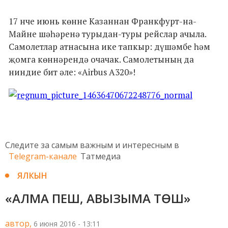
17 нче июнь көнне Казаннан Франкфурт-на-
Майне шәһәренә турыдан-туры рейслар ачыла.
Самолетлар атнасына ике тапкыр: дүшәмбе һәм
җомга көннәрендә очачак. Самолетының да
ниндие бит әле: «Airbus A320»!
Следите за самым важным и интересным в
Telegram-канале
Татмедиа
ЯЛКЫН
«АЛМА ПЕШ, АВЫЗЫМА ТӨШ»
автор,
6 июня 2016 - 13:11