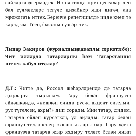
сайларга өлгермәдек. Норвегиядә принцессалар өчен
бал күлмәкләре тегүче дизайнер яши дигәч, аңа
мөрәҗәгать иттек. Беренче репетициядә инде киеп тә
карадым. Төсен, фасонын үзгәрттек.
Линар Закиров (журналның җаваплы сәркәтибе):
Чит илләрдә татарларны һәм Татарстанны
ничек кабул итәләр?
Д.Г.:
Читтә дә, Россия шәһәрләрендә дә татарча
җырларга тырышам. Гару белән французча
сөйләшкәндә, «нишләп синдә русча акцент сизелми,
рус түгелсең, ахры?» дип сорады. Мин татар, дидем.
Татарча сөйләп күрсәткәч, ул аңлады: татар белән
француз телләренең охшаш яклары бар. Гару хәтта
французча-татарча җыр яздыру теләге белән янып