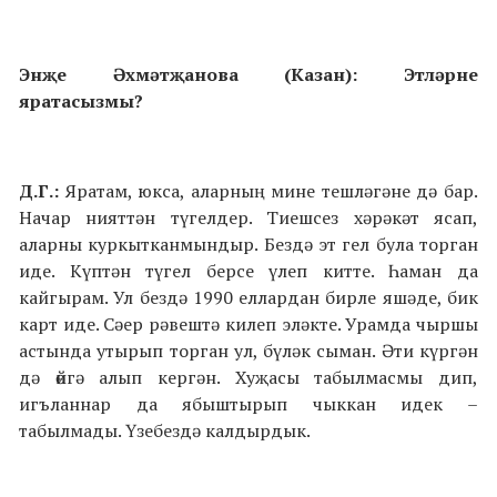
Энҗе Әхмәтҗанова (Казан): Этләрне
яратасызмы?
Д.Г.:
Яратам, юкса, аларның мине тешләгәне дә бар.
Начар нияттән түгелдер. Тиешсез хәрәкәт ясап,
аларны куркытканмындыр. Бездә эт гел була торган
иде. Күптән түгел берсе үлеп китте. Һаман да
кайгырам. Ул бездә 1990 еллардан бирле яшәде, бик
карт иде. Сәер рәвештә килеп эләкте. Урамда чыршы
астында утырып торган ул, бүләк сыман. Әти күргән
дә өйгә алып кергән. Хуҗасы табылмасмы дип,
игъланнар да ябыштырып чыккан идек –
табылмады. Үзебездә калдырдык.