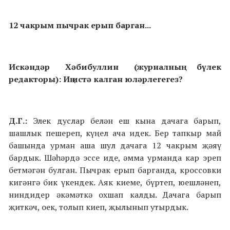
12 чакрым пычрак ерып барган...
Искәндәр Хәбибуллин (журналның бүлек
редакторы): Иң истә калган юләрлегегез?
Д.Г.:
Элек дуслар белән еш кына дачага барып,
шашлык пешереп, күңел ача идек. Бер тапкыр май
башында урман аша шул дачага 12 чакрым җәяү
бардык. Шәһәрдә эссе иде, әмма урманда кар эреп
бетмәгән булган. Пычрак ерып барганда, кроссовки
кигәнгә бик үкендек. Аяк киеме, бүртеп, юешләнеп,
ниндидер әкәмәткә охшап калды. Дачага барып
җиткәч, оек, толып киеп, җылынып утырдык.