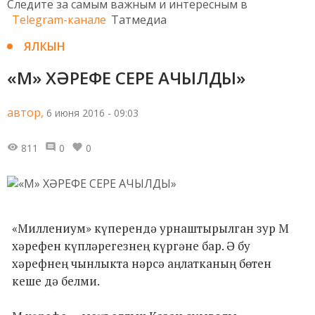
Следите за самым важным и интересным в
Telegram-канале
Татмедиа
ЯЛКЫН
«М» ХӘРЕФЕ СЕРЕ АЧЫЛДЫ»
автор,
6 июня 2016 - 09:03
811
0
0
«Миллениум» күперендә урнаштырылган зур М
хәрефен күпләрегезнең күргәне бар. Ә бу
хәрефнең чынлыкта нәрсә аңлатканың бөтен
кеше дә белми.