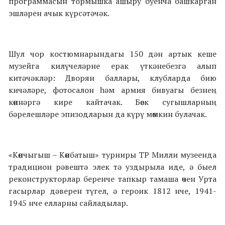
программасын тормышка ашыру буенча башкарган
эшләрен ачык күрсәтәчәк.
Шул чор костюмнарындагы 150 дән артык кеше
музейга килүчеләрне ерак үткәнебезгә алып
китәчәкләр: Дворян баллары, клубларда бию
кичәләре, фотосалон һәм армия бивуагы безнең
көннәргә кире кайтачак. Бөек сугышларның
бәрелешләре эпизодларын да күрү мөмкин булачак.
«Көнчыгыш – Көнбатыш» турниры ТР Милли музеенда
традицион рәвештә элек тә уздырыла иде, ә быел
реконструкторлар беренче тапкыр тамаша өчен Урта
гасырлар дәверен түгел, ә героик 1812 нче, 1941-
1945 нче елларны сайладылар.