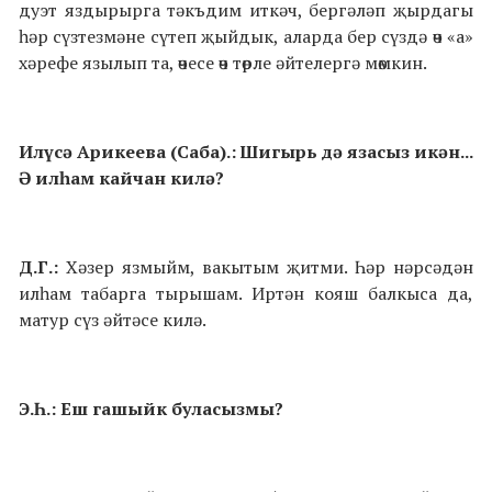
дуэт яздырырга тәкъдим иткәч, бергәләп җырдагы
һәр сүзтезмәне сүтеп җыйдык, аларда бер сүздә өч «а»
хәрефе язылып та, өчесе өч төрле әйтелергә мөмкин.
Илүсә Арикеева (Саба).: Шигырь дә язасыз икән...
Ә илһам кайчан килә?
Д.Г.:
Хәзер язмыйм, вакытым җитми. Һәр нәрсәдән
илһам табарга тырышам. Иртән кояш балкыса да,
матур сүз әйтәсе килә.
Э.Һ.: Еш гашыйк буласызмы?