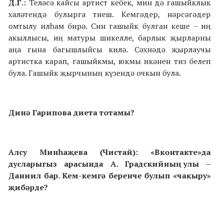
Д.Г.:
Теләсә кайсы артист кебек, мин дә гашыйклык
халәтендә булырга тиеш. Кемгәдер, нәрсәгәдер
омтылу илһам бирә. Син гашыйк булган кеше – иң
акыллысы, иң матуры шикелле, барлык җырларны
аңа гына багышлыйсы килә. Сәхнәдә җырлаучы
артистка карап, гашыйкмы, юкмы икәнен тиз белеп
була. Гашыйк җырчының күзендә очкын була.
Динә Гарипова диета тотамы?
Алсу Минһаҗева (Чистай): «Вконтакте»да
дусларыгыз арасында А. Градскийның улы –
Даниил бар. Кем-кемгә беренче булып «чакыру»
җибәрде?