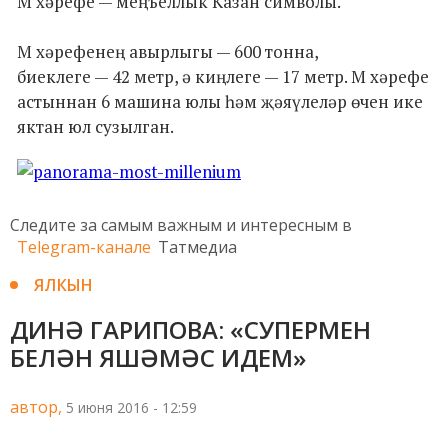
М хәрефе — меңъеллык Казан символы.
М хәрефенең авырлыгы — 600 тонна,
биеклеге — 42 метр, ә киңлеге — 17 метр. М хәрефе
астыннан 6 машина юлы һәм җәяүлеләр өчен ике
яктан юл сузылган.
Следите за самым важным и интересным в
Telegram-канале
Татмедиа
ЯЛКЫН
ДИНӘ ГАРИПОВА: «СУПЕРМЕН
БЕЛӘН ЯШӘМӘС ИДЕМ»
автор,
5 июня 2016 - 12:59