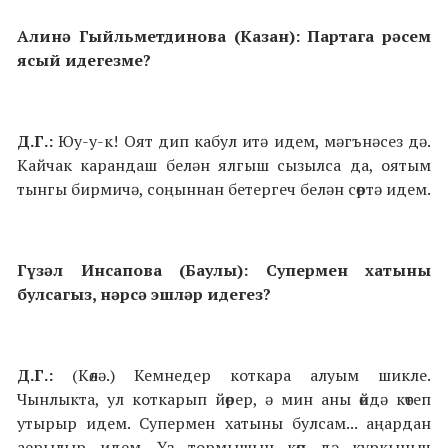
Алинә Гыйльметдинова (Казан): Партага рәсем
ясый идегезме?
Д.Г.:
Юу-у-к! Оят дип кабул итә идем, мәгънәсез дә.
Кайчак карандаш белән ялгыш сызылса да, оятым
тынгы бирмичә, соңыннан бетергеч белән сөртә идем.
Гүзәл Инсапова (Баулы): Супермен хатыны
булсагыз, нәрсә эшләр идегез?
Д.Г.:
(Көлә.) Кемнедер коткара алуым шикле.
Чынлыкта, ул коткарып йөрер, ә мин аны өйдә көтеп
утырыр идем. Супермен хатыны булсам... аңардан
аерылыр идем. Үз тормышын көн дә куркыныч