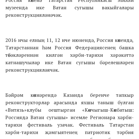
Россия көненә Татарстан Республикасы Милли
музеенда ике Ватан сугышы вакыйгалары
реконструкцияләнәчәк.
2016 нчы елның 11, 12 нче июнендә, Россия көнендә,
Татарстаннан һәм Россия Федерациясенең башка
төбәкләреннән килгән хәрби-тарихи хәрәкәттә
катнашучылар ике Ватан сугышы бәрелешләрен
реконструкцияләячәк.
Бәйрәм көннәрендә Казанда беренче тапкыр
реконструкторлар арасында яхшы таныш булган
«Витязь»клубы оештырган «Көнчыгыш-Көнбатыш:
Россиядә Ватан сугышы» исемле Регионара хәрби-
тарихи фестиваль узачак. Фестиваль Татарстан
хәрби-тарихи җәмгыятенең патриотик тәрбия