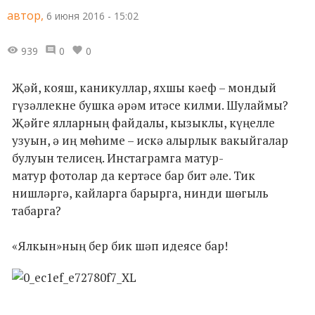
автор,
6 июня 2016 - 15:02
939
0
0
Җәй, кояш, каникуллар, яхшы кәеф – мондый
гүзәллекне бушка әрәм итәсе килми. Шулаймы?
Җәйге ялларның файдалы, кызыклы, күңелле
узуын, ә иң мөһиме – искә алырлык вакыйгалар
булуын телисең. Инстаграмга матур-
матур фотолар да кертәсе бар бит әле. Тик
нишләргә, кайларга барырга, нинди шөгыль
табарга?
«Ялкын»ның бер бик шәп идеясе бар!