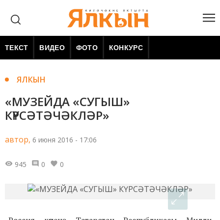
ТЕКСТ
ВИДЕО
ФОТО
КОНКУРС
ЯЛКЫН
«МУЗЕЙДА «СУГЫШ»
КҮРСӘТӘЧӘКЛӘР»
автор,
6 июня 2016 - 17:06
945
0
0