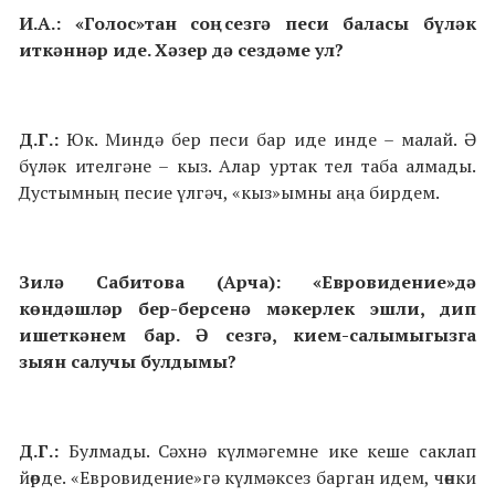
И.А.: «Голос»тан соң сезгә песи баласы бүләк
иткәннәр иде. Хәзер дә сездәме ул?
Д.Г.:
Юк. Миндә бер песи бар иде инде – малай. Ә
бүләк ителгәне – кыз. Алар уртак тел таба алмады.
Дустымның песие үлгәч, «кыз»ымны аңа бирдем.
Зилә Сабитова (Арча): «Евровидение»дә
көндәшләр бер-берсенә мәкерлек эшли, дип
ишеткәнем бар. Ә сезгә, кием-салымыгызга
зыян салучы булдымы?
Д.Г.:
Булмады. Сәхнә күлмәгемне ике кеше саклап
йөрде. «Евровидение»гә күлмәксез барган идем, чөнки