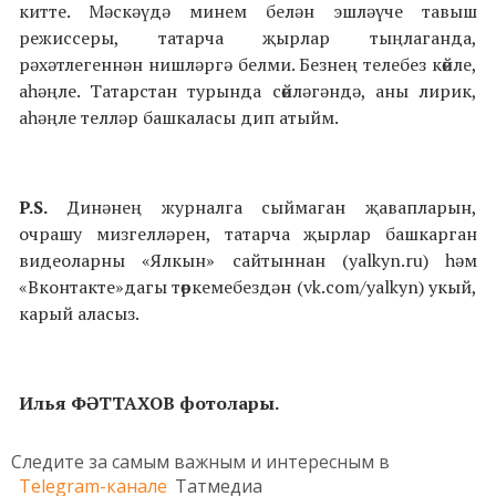
китте. Мәскәүдә минем белән эшләүче тавыш
режиссеры, татарча җырлар тыңлаганда,
рәхәтлегеннән нишләргә белми. Безнең телебез көйле,
аһәңле. Татарстан турында сөйләгәндә, аны лирик,
аһәңле телләр башкаласы дип атыйм.
P.S.
Динәнең журналга сыймаган җавапларын,
очрашу мизгелләрен, татарча җырлар башкарган
видеоларны «Ялкын» сайтыннан (yalkyn.ru) һәм
«Вконтакте»дагы төркемебездән (vk.com/yalkyn) укый,
карый аласыз.
Илья ФӘТТАХОВ фотолары.
Следите за самым важным и интересным в
Telegram-канале
Татмедиа