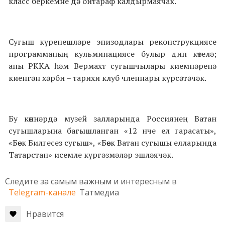
класс беркемне дә битараф калдырмаячак.
Сугыш күренешләре эпизодлары реконструкциясе
программаның кульминациясе булыр дип көтелә;
аны РККА һәм Вермахт сугышчылары киемнәренә
киенгән хәрби – тарихи клуб членнары күрсәтәчәк.
Бу көннәрдә музей залларында Россиянең Ватан
сугышларына багышланган «12 нче ел гарасаты»,
«Бөек Билгесез сугыш», «Бөек Ватан сугышы елларында
Татарстан» исемле күргәзмәләр эшләячәк.
Следите за самым важным и интересным в
Telegram-канале
Татмедиа
Нравится