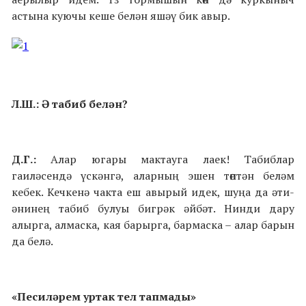
астына куючы кеше белән яшәү бик авыр.
Л.Ш.: Ә табиб белән?
Д.Г.:
Алар югары мактауга лаек! Табиблар
гаиләсендә үскәнгә, аларның эшен төптән беләм
кебек. Кечкенә чакта еш авырый идек, шуңа да әти-
әнинең табиб булуы бигрәк әйбәт. Нинди дару
алырга, алмаска, кая барырга, бармаска – алар барын
да белә.
«Песиләрем уртак тел тапмады»