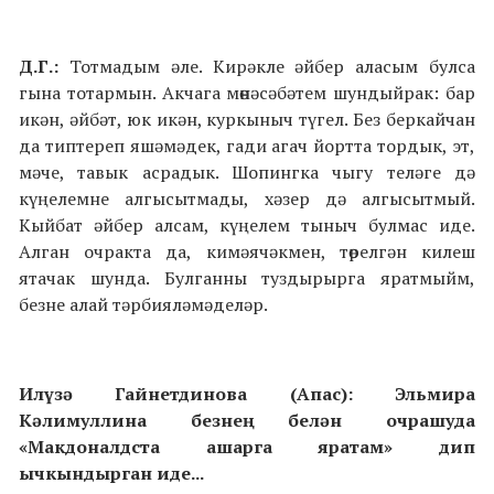
Д.Г.:
Тотмадым әле. Кирәкле әйбер аласым булса
гына тотармын. Акчага мөнәсәбәтем шундыйрак: бар
икән, әйбәт, юк икән, куркыныч түгел. Без беркайчан
да типтереп яшәмәдек, гади агач йортта тордык, эт,
мәче, тавык асрадык. Шопингка чыгу теләге дә
күңелемне алгысытмады, хәзер дә алгысытмый.
Кыйбат әйбер алсам, күңелем тыныч булмас иде.
Алган очракта да, кимәячәкмен, төрелгән килеш
ятачак шунда. Булганны туздырырга яратмыйм,
безне алай тәрбияләмәделәр.
Илүзә Гайнетдинова (Апас): Эльмира
Кәлимуллина безнең белән очрашуда
«Макдоналдста ашарга яратам» дип
ычкындырган иде...