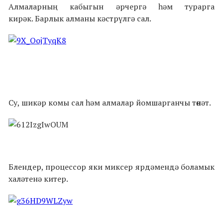
Алмаларның кабыгын әрчергә һәм турарга
кирәк. Барлык алманы кәстрүлгә сал.
Су, шикәр комы сал һәм алмалар йомшарганчы төнәт.
Блендер, процессор яки миксер ярдәмендә боламык
халәтенә китер.