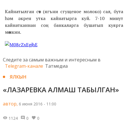
Кайнатылган сөт (ягъни сгущеное молоко) сал, бута
һәм әкрен утка кайнатырга куй. 7-10 минут
кайнатканнан соң банкаларга бушатып куярга
мөмкин.
Следите за самым важным и интересным в
Telegram-канале
Татмедиа
ЯЛКЫН
«ЛАЗАРЕВКА АЛМАШ ТАБЫЛГАН»
автор,
6 июня 2016 - 11:00
1124
0
0