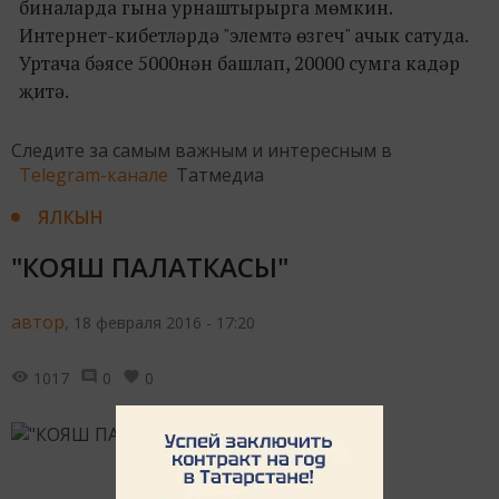
биналарда гына урнаштырырга мөмкин.
Интернет-кибетләрдә "элемтә өзгеч" ачык сатуда.
Уртача бәясе 5000нән башлап, 20000 сумга кадәр
җитә.
Следите за самым важным и интересным в
Telegram-канале
Татмедиа
ЯЛКЫН
"КОЯШ ПАЛАТКАСЫ"
автор,
18 февраля 2016 - 17:20
1017
0
0