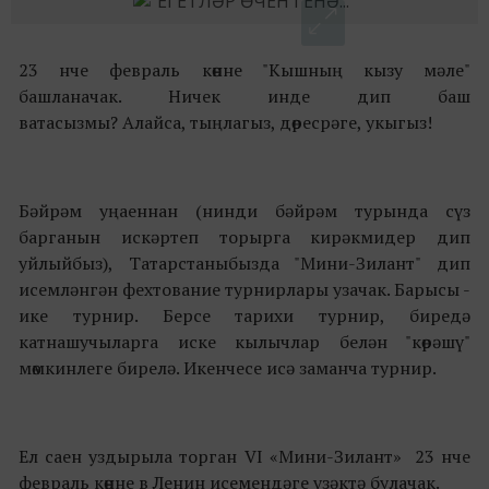
23 нче февраль көнне "Кышның кызу мәле"
башланачак. Ничек инде дип баш
ватасызмы? Алайса, тыңлагыз, дөресрәге, укыгыз!
Бәйрәм уңаеннан (нинди бәйрәм турында сүз
барганын искәртеп торырга кирәкмидер дип
уйлыйбыз), Татарстаныбызда "Мини-Зилант" дип
исемләнгән фехтование турнирлары узачак. Барысы -
ике турнир. Берсе тарихи турнир, биредә
катнашучыларга иске кылычлар белән "көрәшү"
мөмкинлеге бирелә. Икенчесе исә заманча турнир.
Ел саен уздырыла торган VI «Мини-Зилант» 23 нче
февраль көнне в Ленин исемендәге үзәктә булачак.