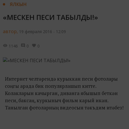
ЯЛКЫН
«МЕСКЕН ПЕСИ ТАБЫЛДЫ!»
автор,
19 февраля 2016 - 12:09
1146
0
0
Интернет челтәрендә курыккан песи фотолары
соңгы арада бик популярлашып китте.
Колакларын качырган, диванга ябышып беткән
песи, баксаң, куркыныч фильм карый икән.
Танылган фотоларның видеосын тәкъдим итәбез!