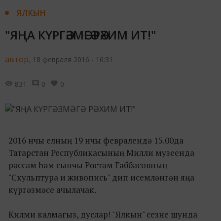
ЯЛКЫН
"ЯҢА КҮРГӘЗМӘГӘ РӘХИМ ИТ!"
автор,
18 февраля 2016 - 16:31
831
0
0
2016 нчы елның 19 нчы февралендә 15.00да
Татарстан Республикасының Милли музеенда
рәссам һәм сынчы Рөстәм Габбасовның
"Скульптура и живопись" дип исемләнгән яңа
күргәзмәсе ачылачак.
Килми калмагыз, дуслар! "Ялкын" сезне шунда