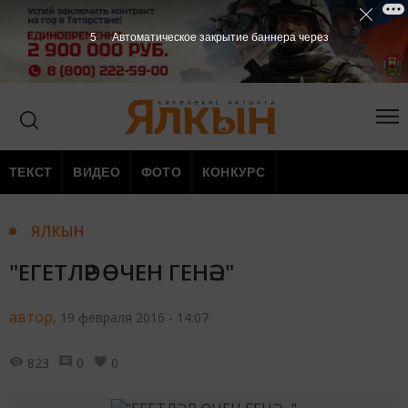
4
Автоматическое закрытие баннера через
ТЕКСТ
ВИДЕО
ФОТО
КОНКУРС
ЯЛКЫН
"ЕГЕТЛӘР ӨЧЕН ГЕНӘ..."
автор,
19 февраля 2016 - 14:07
823
0
0