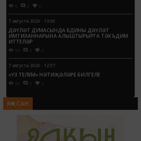
9
0
0
7 августа 2026 - 13:00
ДӘҮЛӘТ ДУМАСЫНДА БДИНЫ ДӘҮЛӘТ
ИМТИХАННАРЫНА АЛЫШТЫРЫРГА ТӘКЪДИМ
ИТТЕЛӘР
95
0
0
7 августа 2026 - 12:57
«ҮЗ ТЕЛЕМ» НӘТИҖӘЛӘРЕ БИЛГЕЛЕ
99
0
0
ЯҢА САН