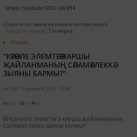
https://youtu.be/2f1C-yKoPI4
Следите за самым важным и интересным в
Telegram-канале
Татмедиа
ЯЛКЫН
"КӘРӘЗЛЕ ЭЛЕМТӘГӘ КАРШЫ
ҖАЙЛАНМАНЫҢ СӘЛАМӘТЛЕККӘ
ЗЫЯНЫ БАРМЫ?"
автор,
19 февраля 2016 - 10:06
947
0
0