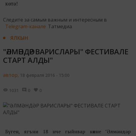
көтә!
Следите за самым важным и интересным в
Telegram-канале
Татмедиа
ЯЛКЫН
"ӘЛМӘНДӘР ВАРИСЛАРЫ" ФЕСТИВАЛЕ
СТАРТ АЛДЫ"
автор,
18 февраля 2016 - 15:00
1031
0
0
Бүген, ягъни 18 нче гыйнвар көнне "Әлмәндәр