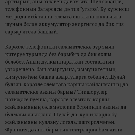
арттырып, аны эзләвен дәвам итә. Шул сәбәпле,
телефонның батареясы дә тиз "утыра". Бу күренеш
метрода исбатлана: элемтә еш кына юкка чыга,
шуның белән аккумулятор энергиясе дә бик тиз
сарыф ителә башлый.
Кәрәзле телефонның сәламәтлеккә зур зыян
китерүе турында без барыбыз да бик яхшы
беләбез. Аның дулкыннары кан составының
үзгәрешенә, баш авыртуына, иммунитетның
кимүенә һәм башка авыртуларга сәбәпче. Шулай
булгач, кәрәзле элемтәгә каршы җайланманың да
сәламәтлеккә зыяны бармы? Тикшерүләр
нәтиҗәсе буенча, кәрәзле элемтәгә каршы
җайланманың сәламәтлеккә бернинди зыяны да
булмавы ачыклана. Шулай да, күп илләрдә бу
җайланманы куллану легальләштерелмәгән.
Франциядә аны бары тик театрларда һәм дини