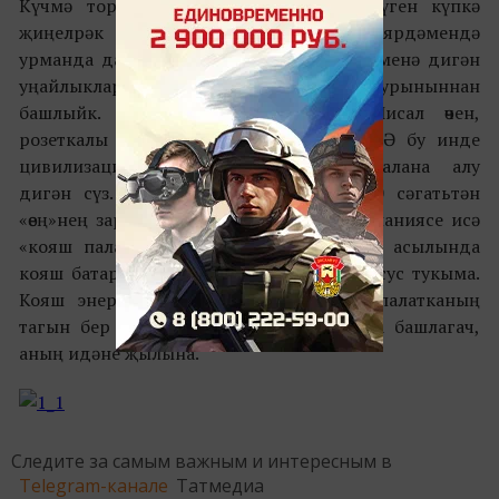
Күчмә тормыш рәвешен алып бару бүген күпкә
җиңелрәк булыр иде. Чөнки гаджетлар ярдәмендә
урманда да, далада да үзеңә яшәү өчен менә дигән
уңайлыклар тудырырга мөмкин. Тору урыныннан
башлыйк. Бу очракта палаткадан. Мисал өчен,
розеткалы палатка сатып алырга була. Ә бу инде
цивилизация «җимешләре»ннән файдалана алу
дигән сүз. Ләкин бик озакка түгел, 20 сәгатьтән
«өең»нең зарядкасы бетәчәк. Orange компаниясе исә
«кояш палаткасы»н тәкъдим итә. Аның асылында
кояш батареялы җепләрдән ясалган махсус тукыма.
Кояш энергиясен файдаланудан тыш, палатканың
тагын бер зур өстенлеге бар – көн суыта башлагач,
аның идәне җылына.
Следите за самым важным и интересным в
Telegram-канале
Татмедиа