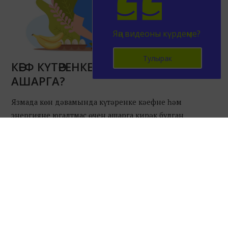
Яңа видеоны күрдеңме?
Тулырак
КӘЕФ КҮТӘРЕНКЕЛЕГЕ ӨЧЕН НӘРСӘ
АШАРГА?
Язмада көн дәвамында күтәренке кәефне һәм
энергияне югалтмас өчен ашарга кирәк булган
ризыкларны санадык. Аларны үз рационыңа ешрак
кертсәң, стрессның ни икәнен белмәссең!
17310
0
2