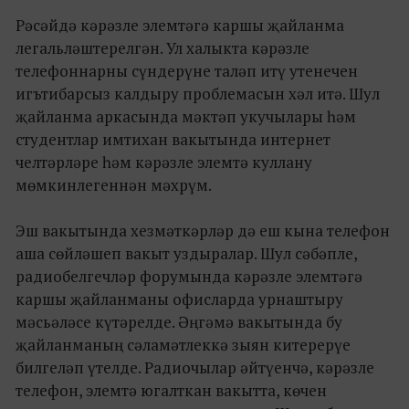
Рәсәйдә кәрәзле элемтәгә каршы җайланма
легальләштерелгән. Ул халыкта кәрәзле
телефоннарны сүндерүне таләп итү утенечен
игътибарсыз калдыру проблемасын хәл итә. Шул
җайланма аркасында мәктәп укучылары һәм
студентлар имтихан вакытында интернет
челтәрләре һәм кәрәзле элемтә куллану
мөмкинлегеннән мәхрүм.
Эш вакытында хезмәткәрләр дә еш кына телефон
аша сөйләшеп вакыт уздыралар. Шул сәбәпле,
радиобелгечләр форумында кәрәзле элемтәгә
каршы җайланманы офисларда урнаштыру
мәсьәләсе күтәрелде. Әңгәмә вакытында бу
җайланманың сәламәтлеккә зыян китерерүе
билгеләп үтелде. Радиочылар әйтүенчә, кәрәзле
телефон, элемтә югалткан вакытта, көчен