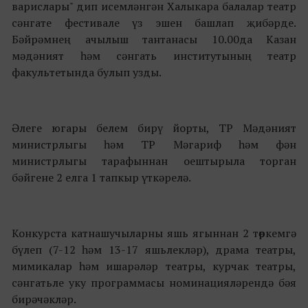
варислары" дип исемләнгән Халыкара балалар театр
сәнгате фестивале үз эшен башлап җибәрде.
Бәйрәмнең ачылыш тантанасы 10.00да Казан
мәдәният һәм сәнгать институтының театр
факультетында булып узды.
Әлеге югары белем бирү йорты, ТР Мәдәният
министрлыгы һәм ТР Мәгариф һәм фән
министрлыгы тарафыннан оештырыла торган
бәйгене 2 елга 1 тапкыр үткәрелә.
Конкурста катнашучыларны яшь ягыннан 2 төркемгә
бүлеп (7-12 һәм 13-17 яшьлекләр), драма театры,
мимикалар һәм ишарәләр театры, курчак театры,
сәнгатьле уку программасы номинацияләрендә бәя
бирәчәкләр.