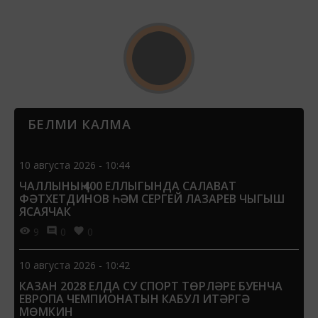
БЕЛМИ КАЛМА
10 августа 2026 - 10:44
ЧАЛЛЫНЫҢ 400 ЕЛЛЫГЫНДА САЛАВАТ
ФӘТХЕТДИНОВ ҺӘМ СЕРГЕЙ ЛАЗАРЕВ ЧЫГЫШ
ЯСАЯЧАК
9
0
0
10 августа 2026 - 10:42
КАЗАН 2028 ЕЛДА СУ СПОРТ ТӨРЛӘРЕ БУЕНЧА
ЕВРОПА ЧЕМПИОНАТЫН КАБУЛ ИТӘРГӘ
МӨМКИН