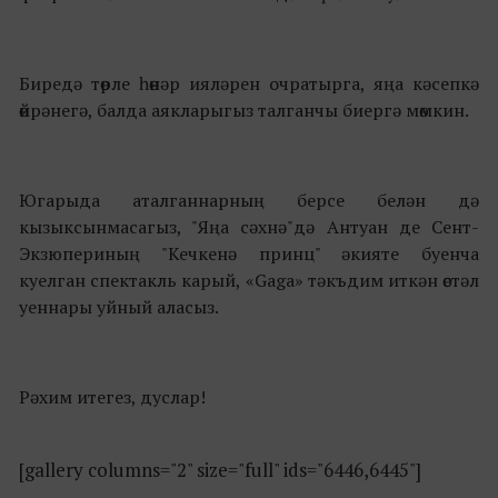
Биредә төрле һөнәр ияләрен очратырга, яңа кәсепкә
өйрәнегә, балда аякларыгыз талганчы биергә мөмкин.
Югарыда аталганнарның берсе белән дә
кызыксынмасагыз, "Яңа сәхнә"дә Антуан де Сент-
Экзюпериның "Кечкенә принц" әкияте буенча
куелган спектакль карый, «Gaga» тәкъдим иткән өстәл
уеннары уйный аласыз.
Рәхим итегез, дуслар!
[gallery columns="2" size="full" ids="6446,6445"]