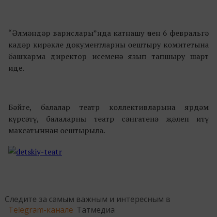
“Әлмәндәр варислары”нда катнашу өчен 6 февральгә
кадәр кирәкле документларны оештыру комитетына
башкарма директор исеменә язып тапшыру шарт
иде.
Бәйге, балалар театр коллективларына ярдәм
күрсәтү, балаларны театр сәнгатенә җәлеп итү
максатыннан оештырыла.
Следите за самым важным и интересным в
Telegram-канале
Татмедиа