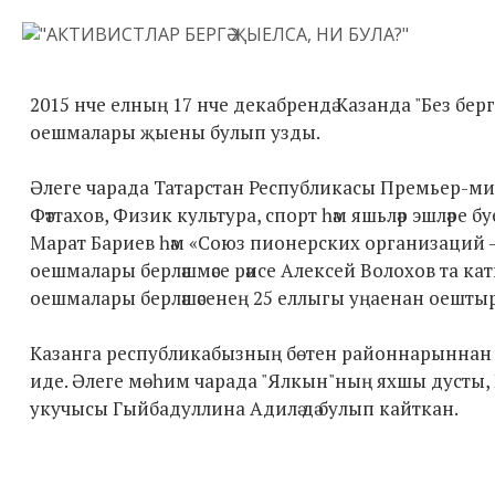
2015 нче елның 17 нче декабрендә Казанда "Без берг
оешмалары җыены булып узды.
Әлеге чарада Татарстан Республикасы Премьер-ми
Фәттахов, Физик культура, спорт һәм яшьләр эшләре 
Марат Бариев һәм «Союз пионерских организаций 
оешмалары берләшмәсе рәисе Алексей Волохов та к
оешмалары берләшәсенең 25 еллыгы уңаенан оешты
Казанга республикабызның бөтен районнарыннан иң 
иде. Әлеге мөһим чарада "Ялкын"ның яхшы дусты, 
укучысы Гыйбадуллина Адилә дә булып кайткан.