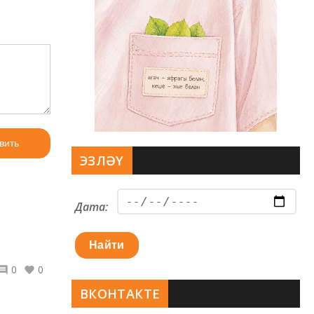
вить
ЭЗЛӘҮ
Дата:
Найти
0
0
ВКОНТАКТЕ