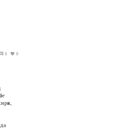
0
0
ң
бе
ирәк,
шда