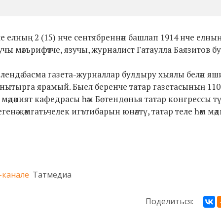
нче елның 2 (15) нче сентябреннән башлап 1914 нче елның
учы мәгърифәтче, язучы, журналист Гатаулла Баязитов бу
елендә басма газета-журналлар булдыру хыялы белән яши
дә онытырга ярамый. Быел беренче татар газетасының 11
әдәният кафедрасы һәм Бөтендөнья татар конгрессы түг
енә җәмгатьчелек игътибарын юнәлтү, татар теле һәм мә
-канале
Татмедиа
Поделиться: