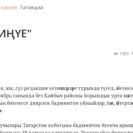
-канале
Татмедиа
ИҢҮЕ"
1389
к, сүз редакция хезмәткәрләре турында түгел, ә безне
 ноябрь санында без Кайбыч районы Борындык урта мәктә
 бөтенесе диярлек бадминтон уйныйлар, һәм, әйтергә к
р.
 укучылары Татарстан кубогына бадминтон буенча яры
барлыгы 38 команда катнашкан. Дусларыбыз биредә дә