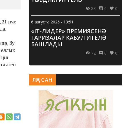
83
0
0
 21 нче
6 августа 2026 - 13:51
ла.
«IT-ЛИДЕР» ПРЕМИЯСЕНӘ
ГАРИЗАЛАР КАБУЛ ИТЕЛӘ
ләр, бу
БАШЛАДЫ
0 еллык
72
0
0
әрәк
дниятен
ЯҢА САН