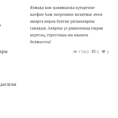
Язмада көн дәвамында күтәренке
кәефне һәм энергияне югалтмас өчен
ашарга кирәк булган ризыкларны
санадык. Аларны үз рационыңа ешрак
кертсәң, стрессның ни икәнен
белмәссең!
сары
17303
0
2
 җыелган