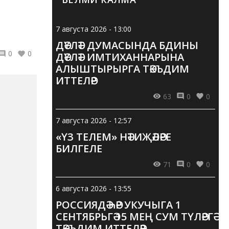
7 августа 2026 - 13:00
ДӘҮЛӘТ ДУМАСЫНДА БДИНЫ
0
0
ДӘҮЛӘТ ИМТИХАННАРЫНА
АЛЫШТЫРЫРГА ТӘКЪДИМ
ИТТЕЛӘР
63
0
0
7 августа 2026 - 12:57
«ҮЗ ТЕЛЕМ» НӘТИҖӘЛӘРЕ
БИЛГЕЛЕ
71
0
0
6 августа 2026 - 13:55
РОССИЯДӘ ҺӘР УКУЧЫГА 1
СЕНТЯБРЬГӘ 15 МЕҢ СУМ ТҮЛӘРГӘ
ТӘКЪДИМ ИТТЕЛӘР