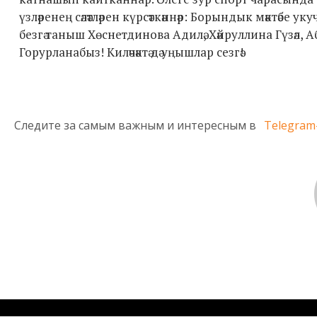
үзләренең сәләтләрен күрсәткәннәр: Борындык мәктәбе
безгә таныш Хөснетдинова Адилә, Хәйруллина Гүзәл, 
Горурланабыз! Киләчәктә дә уңышлар сезгә!
Следите за самым важным и интересным в
Telegram