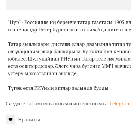
"Нур" - Россиядәге иң беренче татар газетасы 1905 
июненә кадәр Петербургта чыгып килә. Аңа нигез сал
Татар зыялылары дистәләгән еллар дәвамында татар т
өлкәдә һәрдаим эшләр башкарыла. Бу хакта һич кенә 
юбилее. Шул уңайдан РИУның Татар теле һәм милли м
өстәл оештырдылар. Әлеге чара бүгенге ММЧ эшчәнлег
үстерү максатыннан эшләнде.
Түгәрәк өстәл РИУның актлар залында булды.
Следите за самым важным и интересным в
Telegram
Нравится