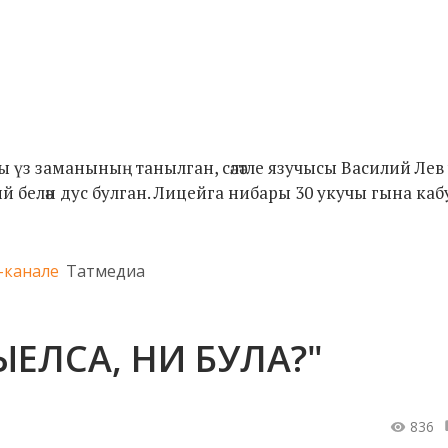
ы үз заманының танылган, сәләтле язучысы Василий Лев
белән дус булган. Лицейга нибары 30 укучы гына каб
-канале
Татмедиа
ЫЕЛСА, НИ БУЛА?"
836