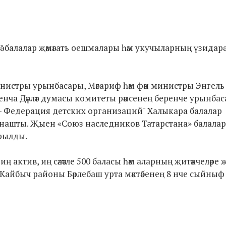
ә" балалар җәмәгать оешмалары һәм укучыларның үзидарә
нистры урынбасары, Мәгариф һәм фән министры Энгель
буенча Дәүләт думасы комитеты рәисенең беренче урынба
– Федерация детских организаций" Халыкара балалар
атнашты. Җыен «Союз наследников Татарстана» балалар
рылды.
актив, иң сәләтле 500 баласы һәм аларның җитәкчеләре
Кайбыч районы Бәрлебаш урта мәктәбенең 8 нче сыйныф