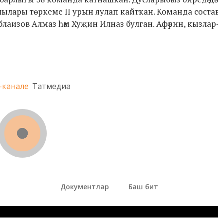
 укучылары төркеме II урын яулап кайткан. Команда сост
Аблаизов Алмаз һәм Хуҗин Илназ булган. Афәрин, кызлар-
-канале
Татмедиа
Документлар
Баш бит