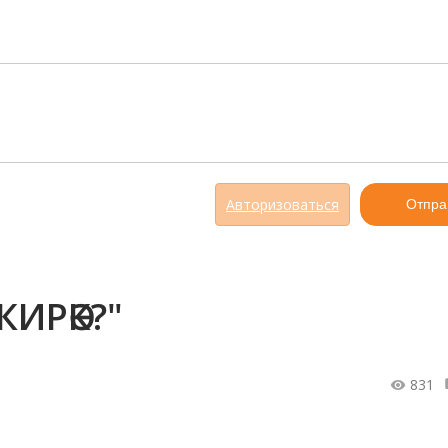
Авторизоваться
Отпра
ИРӘК?"
831