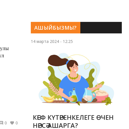
АШЫЙБЫЗМЫ?
14 марта 2024 - 12:25
 улы
ул
КӘЕФ КҮТӘРЕНКЕЛЕГЕ ӨЧЕН
0
0
НӘРСӘ АШАРГА?