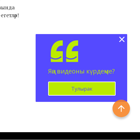
авында
егетләр!
Яңа видеоны күрдеңме?
Тулырак