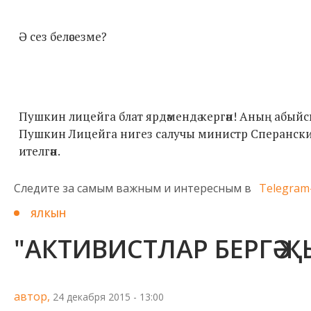
Ә сез беләсезме?
Пушкин лицейга блат ярдәмендә кергән! Аның абыйс
Пушкин Лицейга нигез салучы министр Сперанский 
ителгән.
Следите за самым важным и интересным в
Telegram
ЯЛКЫН
"АКТИВИСТЛАР БЕРГӘ Җ
автор,
24 декабря 2015 - 13:00