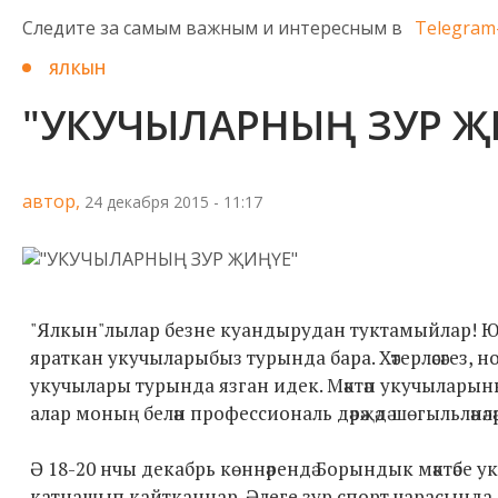
Следите за самым важным и интересным в
Telegram
ЯЛКЫН
"УКУЧЫЛАРНЫҢ ЗУР Җ
автор,
24 декабря 2015 - 11:17
"Ялкын"лылар безне куандырудан туктамыйлар! Юк, ю
яраткан укучыларыбыз турында бара. Хәтерләсәгез,
укучылары турында язган идек. Мәктәп укучыларының
алар моның белән профессиональ дәрәҗәдә шөгыльләнәлә
Ә 18-20 нчы декабрь көннәрендә Борындык мәктәбе
катнашып кайтканнар. Әлеге зур спорт чарасында 