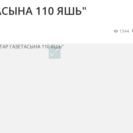
АСЫНА 110 ЯШЬ"
1344