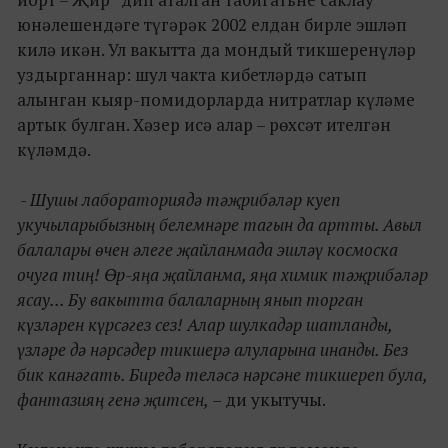
юнәлешендәге түгәрәк 2002 елдан бирле эшләп
килә икән. Ул вакытта да мондый тикшеренүләр
уздырганнар: шул чакта кибетләрдә сатып
алынган кыяр-помидорларда нитратлар күләме
артык булган. Хәзер исә алар – рөхсәт ителгән
күләмдә.
- Шушы лабораториядә тәҗрибәләр куеп
укучыларыбызның белемнәре тагын да артты. Авыл
балалары өчен әлеге җайланмада эшләү космоска
очуга тиң! Өр-яңа җайланма, яңа химик тәҗрибәләр
ясау... Бу вакытта балаларның янып торган
күзләрен күрсәгез сез! Алар шулкадәр шатланды,
үзләре дә нәрсәдер тикшерә алуларына инанды. Без
бик канәгать. Биредә теләсә нәрсәне тикшереп була,
фантазияң генә җитсен,
– ди укытучы.