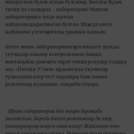
микроскоп бүләк иткән булсалар, быелгы бүләк
тагын да саллырак – лаборатория! Мәктәп
лабораториясе инде күптән
җиһазландырылмаган булган. Шуңа да әлеге
җайланма үзенең лаеклы урынын җапкан.
Әлеге мини-лабораториянең үзенчәлеге шунда:
укучылар олылар контроленнән башка,
мөстәкыйль рәвештә төрле тикшеренүләр уздыра
ала. «Пчелка-У/хим» ярдәмендә укучылар
тулысынча әзер тест чаралары һәм химик
реагентлар кулланып, тәҗрибә үткәрә.
- Шушы лаборатория бик югары дәрәҗәдә
эшләнелгән. Биредә бөтен реактивлар да әзер,
тикшеренүләр ясарга гына өлгер! Җайланма төп-
төгәл нәтиҗәне күрсәтә. Укучылар белән берлектә