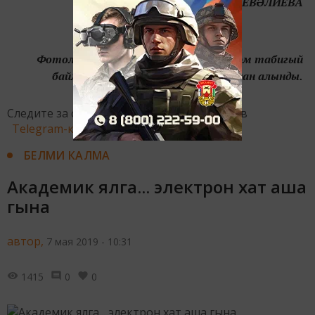
Алинә МИННЕВӘЛИЕВА
Фотолар Татарстанның Экология һәм табигый
байлыклар министрлыгы сайтыннан алынды.
Следите за самым важным и интересным в
Telegram-канале
Татмедиа
БЕЛМИ КАЛМА
Академик ялга... электрон хат аша
гына
автор,
7 мая 2019 - 10:31
1415
0
0