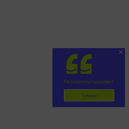
Яңа видеоны күрдеңме?
Тулырак