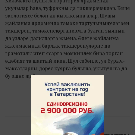
Киләчәктә шушы лаборатория ярдәмендә
укучылар һава, туфракны да тикшерәчәкләр. Кеше
экологиясе белән дә кызыксына алар. Шушы
җайланма ярдәмендә тәмәке тартучының селәгәен
тикшереп, тәмәкенең организмга булган зыянын
да үзләре дәлилләргә җыена. Әлеге җайланма
җыелмасында барлык тикшеренүләрне дә
грамоталы итеп ясарга мөмкинлек бирә торган
әдәбият та шактый икән. Шул сәбәпле, ул бурыч-
максатларны дөрес куярга булыша, укытучыга да
бу эшне җайландыра икән.