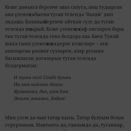
Кеше дөньяга беренче аваз салуга, аны тудырган
ана үзенең сабыена туган телендә "балам" дип
эндәшә. Баланың беренче әйткән сүзе дә туган
телендә яңгырый. Кеше үзенең иң саф хисләрен бары
тик туган телендә генә белдерә ала. Бөек Тукай
юкка гына үзенең иң кадерле кешеләре − әти-
әниләренә рәхмәт сүзләрен, алар рухына
багышлаган догаларын туган телендә
белдермәгән:
И туган тел! Синдә булган
Иң элек кыйлган догам:
Ярлыкагыл, дип, үзем һәм
Әткәм-әнкәмне, Ходам!
Мин үзем дә чын татар кызы. Татар булуым белән
горурланам. Мәктәптә дә, гаиләмдә дә, туганнар,