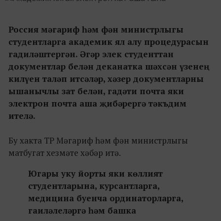
Россия мәгариф һәм фән министрлыгы
студентларга академик ял алу процедурасын
гадиләштергән. Әгәр элек студенттан
документлар белән деканатка шәхсән үзенең
килүен таләп итсәләр, хәзер документларны
ышанычлы зат белән, гадәти почта яки
электрон почта аша җибәрергә тәкъдим
ителә.
Бу хакта ТР Мәгариф һәм фән министрлыгы
матбугат хезмәте хәбәр итә.
Югары уку йорты яки көллият
студентларына, курсантларга,
медицина буенча ординаторларга,
гаиләлеләргә һәм башка