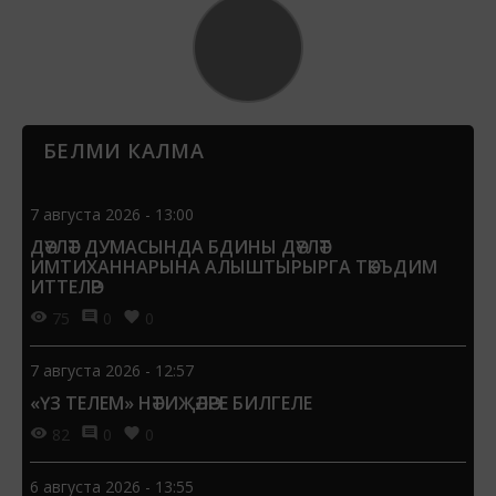
БЕЛМИ КАЛМА
7 августа 2026 - 13:00
ДӘҮЛӘТ ДУМАСЫНДА БДИНЫ ДӘҮЛӘТ
ИМТИХАННАРЫНА АЛЫШТЫРЫРГА ТӘКЪДИМ
ИТТЕЛӘР
75
0
0
7 августа 2026 - 12:57
«ҮЗ ТЕЛЕМ» НӘТИҖӘЛӘРЕ БИЛГЕЛЕ
82
0
0
6 августа 2026 - 13:55