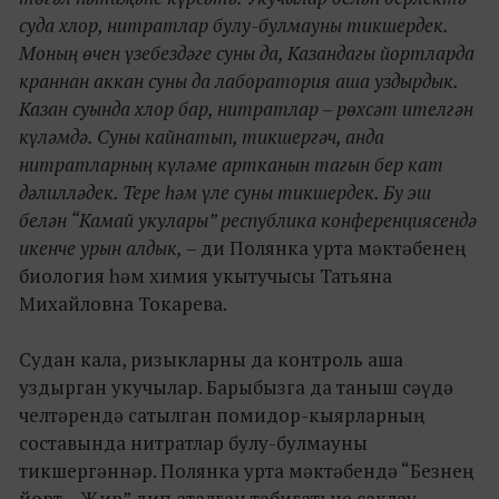
суда хлор, нитратлар булу-булмауны тикшердек.
Моның өчен үзебездәге суны да, Казандагы йортларда
краннан аккан суны да лаборатория аша уздырдык.
Казан суында хлор бар, нитратлар – рөхсәт ителгән
күләмдә. Суны кайнатып, тикшергәч, анда
нитратларның күләме артканын тагын бер кат
дәлилләдек. Тере һәм үле суны тикшердек. Бу эш
белән “Камай укулары” республика конференциясендә
икенче урын алдык,
– ди Полянка урта мәктәбенең
биология һәм химия укытучысы Татьяна
Михайловна Токарева.
Судан кала, ризыкларны да контроль аша
уздырган укучылар. Барыбызга да таныш сәүдә
челтәрендә сатылган помидор-кыярларның
составында нитратлар булу-булмауны
тикшергәннәр. Полянка урта мәктәбендә “Безнең
йорт – Җир” дип аталган табигатьне саклау