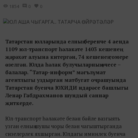
1854
0
0
Татарстан юлларында елның беренче 4 аенда
1109 юл-транспорт һәлакәте 1403 кешенең
җәрәхәт алуына китергән, 74 кешенең гомере
өзелгән. Юлда һәлак булучыларның өчесе –
балалар. “Татар-информ” мәгълүмат
агентлыгы уздырган матбугат очрашуында
Татарстан буенча ЮХИДИ идарәсе башлыгы
Ленар Габдрахманов шундый саннар
җиткерде.
Юл-транспорт һәлакәте белән бәйле вазгыять
узган елның шушы чоры белән чагыштырганда
сизелерлек яхшырган. Юлдагы иминлек буенча