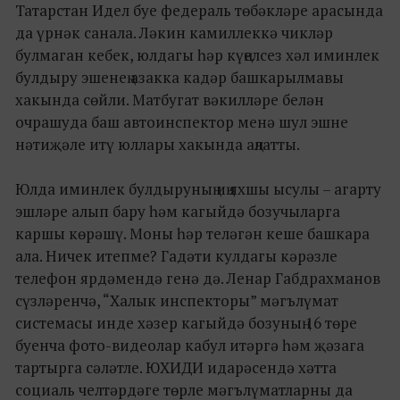
Татарстан Идел буе федераль төбәкләре арасында
да үрнәк санала. Ләкин камиллеккә чикләр
булмаган кебек, юлдагы һәр күңелсез хәл иминлек
булдыру эшенең азакка кадәр башкарылмавы
хакында сөйли. Матбугат вәкилләре белән
очрашуда баш автоинспектор менә шул эшне
нәтиҗәле итү юллары хакында аңлатты.
Юлда иминлек булдыруның иң яхшы ысулы – агарту
эшләре алып бару һәм кагыйдә бозучыларга
каршы көрәшү. Моны һәр теләгән кеше башкара
ала. Ничек итепме? Гадәти кулдагы кәрәзле
телефон ярдәмендә генә дә. Ленар Габдрахманов
сүзләренчә, “Халык инспекторы” мәгълүмат
системасы инде хәзер кагыйдә бозуның 16 төре
буенча фото-видеолар кабул итәргә һәм җәзага
тартырга сәләтле. ЮХИДИ идарәсендә хәтта
социаль челтәрдәге төрле мәгълүматларны да