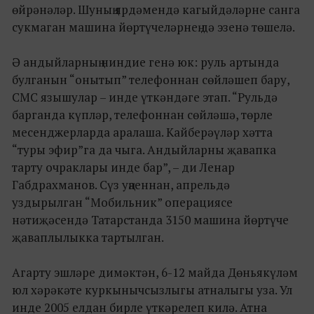
өйрәнәләр. Шуның ярдәмендә кагыйдәләрне санга
сукмаган машина йөртүчеләрнең дә эзенә төшелә.
Ә андыйларның ниндие генә юк: руль артында
булганын “онытып” телефоннан сөйләшеп бару,
СМС язышулар – инде үткәндәге этап. “Рульдә
барганда күпләр, телефоннан сөйләшә, төрле
месенджерларда аралаша. Кайберәүләр хәтта
“туры эфир”га да чыга. Андыйларны җавапка
тарту очраклары инде бар”, – ди Ленар
Габдрахманов. Сүз уңаеннан, апрельдә
уздырылган “Мобильник” операциясе
нәтиҗәсендә Татарстанда 3150 машина йөртүче
җаваплылыкка тартылган.
Агарту эшләре димәктән, 6-12 майда Дөньякүләм
юл хәрәкәте куркынычсызлыгы атналыгы уза. Ул
инде 2005 елдан бирле үткәрелеп килә. Атна