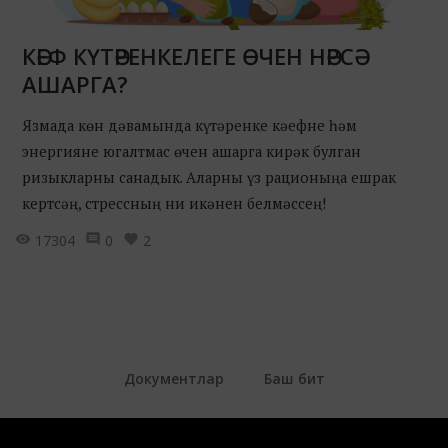
КӘЕФ КҮТӘРЕНКЕЛЕГЕ ӨЧЕН НӘРСӘ
АШАРГА?
Язмада көн дәвамында күтәренке кәефне һәм
энергияне югалтмас өчен ашарга кирәк булган
ризыкларны санадык. Аларны үз рационыңа ешрак
кертсәң, стрессның ни икәнен белмәссең!
17304
0
2
Документлар
Баш бит