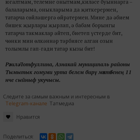
югалтмам, телемне онытмам,киләсе буыннарга –
балаларыма, оныкларыма да җиткерермен,
татарча сөйләшергә өйрәтермен. Мине дә әбием
бишек җырлары җырлап, ә бабам борынгы
татарча такмаклар әйтеп, биетеп үстерде бит,
чөнки мин өлкәннәр тәрбиясе алган озын
толымлы гап-гади татар кызы бит!
Рәзилә Лотфyллина, Азнакай мyниципаль районы
Тымытык гомyми yрта белем бирү мәктәбенең 11
нче сыйныф yкyчысы.
Следите за самым важным и интересным в
Telegram-канале
Татмедиа
Нравится
Поделиться: