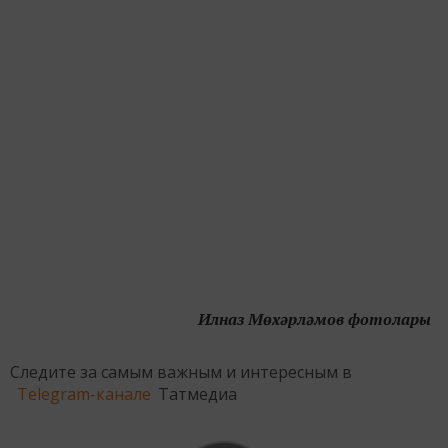
Илназ Мөхәрләмов фотолары
Следите за самым важным и интересным в
Telegram-канале
Татмедиа