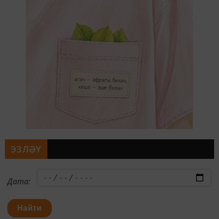
ЭЗЛӘҮ
Дата:
Найти