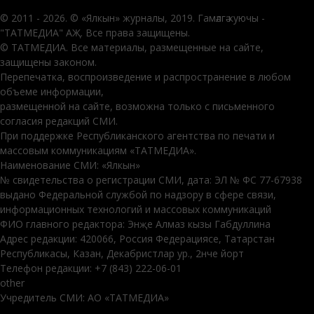
© 2011 - 2026. © «Ялкын» журналы, 2019. Гамәлгә куючы -
"ТАТМЕДИА" АҖ. Все права защищены.
© ТАТМЕДИА. Все материалы, размещенные на сайте,
защищены законом.
Перепечатка, воспроизведение и распространение в любом
объеме информации,
размещенной на сайте, возможна только с письменного
согласия редакций СМИ.
При поддержке Республиканского агентства по печати и
массовым коммуникациям «ТАТМЕДИА».
Наименование СМИ: «Ялкын»
№ свидетельства о регистрации СМИ, дата: ЭЛ № ФС 77-67938
выдано Федеральной службой по надзору в сфере связи,
информационных технологий и массовых коммуникаций
ФИО главного редактора: Энҗе Алмаз кызы Габдуллина
Адрес редакции: 420066, Россия Федерациясе, Татарстан
Республикасы, Казан, Декабристлар ур., 2нче йорт
Телефон редакции: +7 (843) 222-06-01
other
Учредитель СМИ: АО «ТАТМЕДИА»