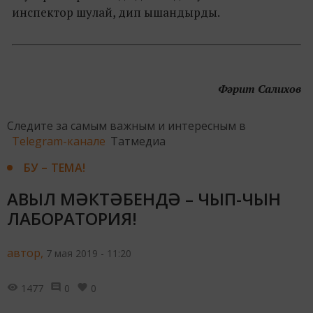
инспектор шулай, дип ышандырды.
Фәрит Салихов
Следите за самым важным и интересным в
Telegram-канале
Татмедиа
БУ – ТЕМА!
АВЫЛ МӘКТӘБЕНДӘ – ЧЫП-ЧЫН
ЛАБОРАТОРИЯ!
автор,
7 мая 2019 - 11:20
1477
0
0