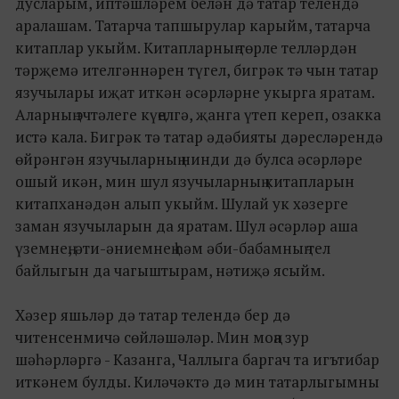
дусларым, иптәшләрем белән дә татар телендә
аралашам. Татарча тапшырулар карыйм, татарча
китаплар укыйм. Китапларның төрле телләрдән
тәрҗемә ителгәннәрен түгел, бигрәк тә чын татар
язучылары иҗат иткән әсәрләрне укырга яратам.
Аларның эчтәлеге күңелгә, җанга үтеп кереп, озакка
истә кала. Бигрәк тә татар әдәбияты дәресләрендә
өйрәнгән язучыларның нинди дә булса әсәрләре
ошый икән, мин шул язучыларның китапларын
китапханәдән алып укыйм. Шулай ук хәзерге
заман язучыларын да яратам. Шул әсәрләр аша
үземнең, әти-әниемнең һәм әби-бабамның тел
байлыгын да чагыштырам, нәтиҗә ясыйм.
Хәзер яшьләр дә татар телендә бер дә
читенсенмичә сөйләшәләр. Мин моңа зур
шәһәрләргә - Казанга, Чаллыга баргач та игътибар
иткәнем булды. Киләчәктә дә мин татарлыгымны