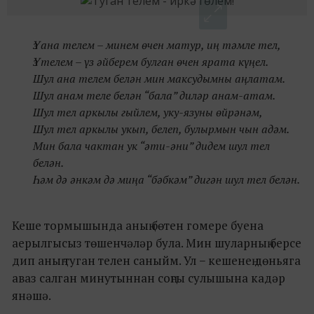
Үз ана телем – минем өчен матур, иң тәмле тел,
Үз телем – үз әйберем булган өчен ярата күңел.
Шул ана телем белән мин максудымны аңлатам.
Шул анам теле белән “бала” диләр анам-атам.
Шул тел аркылы гыйлем, уку-язуны өйрәнәм,
Шул тел аркылы укып, белеп, булырмын чын адәм.
Мин бала чактан ук “әти-әни” дидем шул тел
белән.
Һәм дә әнкәм дә миңа “бәбкәм” дигән шул тел белән.
Кеше тормышында аның бөтен гомере буена
аерылгысыз төшенчәләр була. Мин шуларның берсе
дип аның туган телен саныйм. Ул − кешенең дөньяга
аваз салган минутыннан соңгы сулышына кадәр
янәшә.