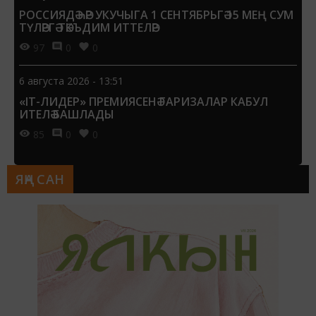
РОССИЯДӘ ҺӘР УКУЧЫГА 1 СЕНТЯБРЬГӘ 15 МЕҢ СУМ
ТҮЛӘРГӘ ТӘКЪДИМ ИТТЕЛӘР
97
0
0
6 августа 2026 - 13:51
«IT-ЛИДЕР» ПРЕМИЯСЕНӘ ГАРИЗАЛАР КАБУЛ
ИТЕЛӘ БАШЛАДЫ
85
0
0
ЯҢА САН