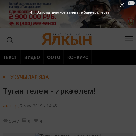
3
Автоматическое закрытие баннера через
ТЕКСТ
ВИДЕО
ФОТО
КОНКУРС
УКУЧЫЛАР ЯЗА
Туган телем - иркә гөлем!
автор,
7 мая 2019 - 14:45
5647
0
4