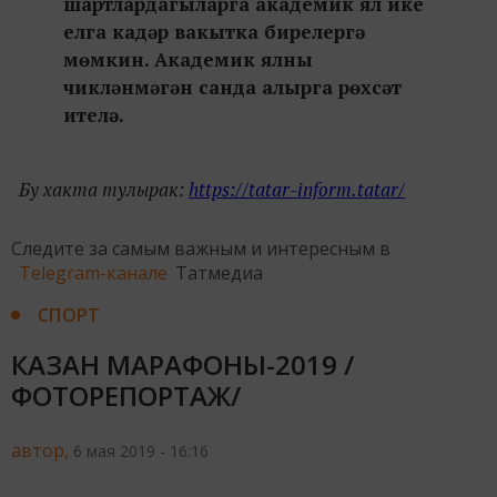
шартлардагыларга академик ял ике
елга кадәр вакытка бирелергә
мөмкин. Академик ялны
чикләнмәгән санда алырга рөхсәт
ителә.
Бу хакта тулырак:
https://tatar-inform.tatar/
Следите за самым важным и интересным в
Telegram-канале
Татмедиа
СПОРТ
КАЗАН МАРАФОНЫ-2019 /
ФОТОРЕПОРТАЖ/
автор,
6 мая 2019 - 16:16