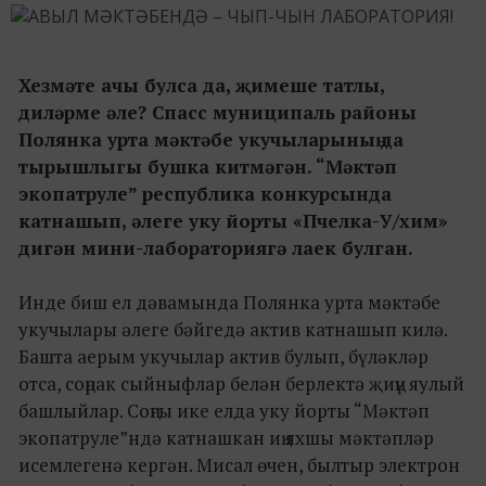
Хезмәте ачы булса да, җимеше татлы,
диләрме әле? Спасс муниципаль районы
Полянка урта мәктәбе укучыларының да
тырышлыгы бушка китмәгән. “Мәктәп
экопатруле” республика конкурсында
катнашып, әлеге уку йорты «Пчелка-У/хим»
дигән мини-лабораториягә лаек булган.
Инде биш ел дәвамында Полянка урта мәктәбе
укучылары әлеге бәйгедә актив катнашып килә.
Башта аерым укучылар актив булып, бүләкләр
отса, соңрак сыйныфлар белән берлектә җиңү яулый
башлыйлар. Соңгы ике елда уку йорты “Мәктәп
экопатруле”ндә катнашкан иң яхшы мәктәпләр
исемлегенә кергән. Мисал өчен, былтыр электрон