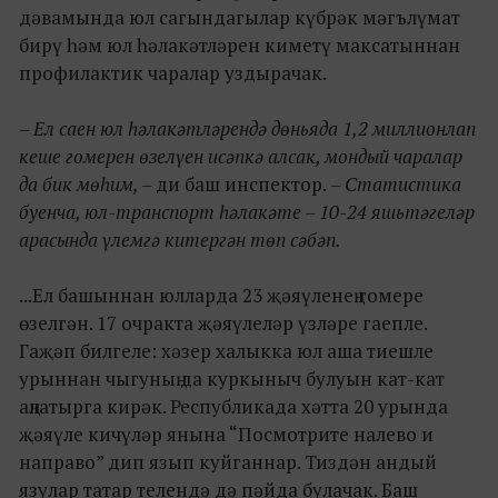
дәвамында юл сагындагылар күбрәк мәгълүмат
бирү һәм юл һәлакәтләрен киметү максатыннан
профилактик чаралар уздырачак.
– Ел саен юл һәлакәтләрендә дөньяда 1,2 миллионлап
кеше гомерен өзелүен исәпкә алсак, мондый чаралар
да бик мөһим, –
ди баш инспектор.
– Статистика
буенча, юл-транспорт һәлакәте – 10-24 яшьтәгеләр
арасында үлемгә китергән төп сәбәп.
...Ел башыннан юлларда 23 җәяүленең гомере
өзелгән. 17 очракта җәяүлеләр үзләре гаепле.
Гаҗәп билгеле: хәзер халыкка юл аша тиешле
урыннан чыгуның да куркыныч булуын кат-кат
аңлатырга кирәк. Республикада хәтта 20 урында
җәяүле кичүләр янына “Посмотрите налево и
направо” дип язып куйганнар. Тиздән андый
язулар татар телендә дә пәйда булачак. Баш