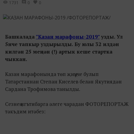
1731
0
0
Башкалада
"Казан марафоны-2019"
узды. Ул
5нче тапкыр уздырылды. Бу юлы 32 илдән
килгән 25 меңнән (!) артык кеше стартка
чыккан. ⠀
Казан марафонында төп җиңүче булып
Татарстаннан Степан Киселев белән Якутиядән
Сардана Трофимова танылды.
Сезнең игътибарга әлеге чарадан ФОТОРЕПОРТАЖ
тәкъдим итәбез: