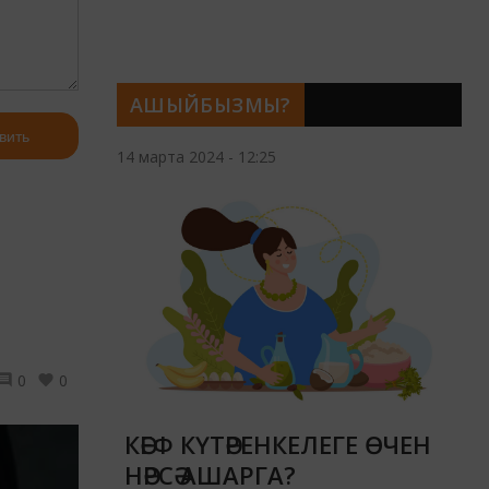
АШЫЙБЫЗМЫ?
вить
14 марта 2024 - 12:25
0
0
КӘЕФ КҮТӘРЕНКЕЛЕГЕ ӨЧЕН
НӘРСӘ АШАРГА?