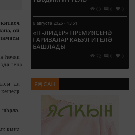
83
0
0
скиткеч
6 августа 2026 - 13:51
әнә, өй
«IT-ЛИДЕР» ПРЕМИЯСЕНӘ
кламасы
ГАРИЗАЛАР КАБУЛ ИТЕЛӘ
БАШЛАДЫ
72
0
0
н һәрчак
здән генә
рысы да
ЯҢА САН
 кешеләр
әһәрләр,
лык кына