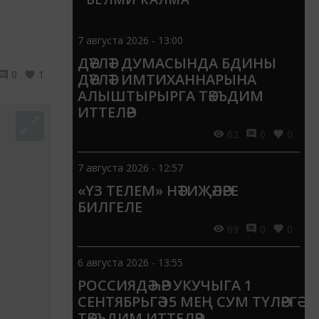
7 августа 2026 - 13:00
ДӘҮЛӘТ ДУМАСЫНДА БДИНЫ
0
1
ДӘҮЛӘТ ИМТИХАННАРЫНА
АЛЫШТЫРЫРГА ТӘКЪДИМ
ИТТЕЛӘР
62
0
0
7 августа 2026 - 12:57
«ҮЗ ТЕЛЕМ» НӘТИҖӘЛӘРЕ
БИЛГЕЛЕ
69
0
0
6 августа 2026 - 13:55
РОССИЯДӘ ҺӘР УКУЧЫГА 1
СЕНТЯБРЬГӘ 15 МЕҢ СУМ ТҮЛӘРГӘ
ТӘКЪДИМ ИТТЕЛӘР