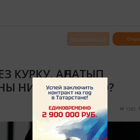
Авторизоваться
Отпра
ЕЗ КУРКУ, АҢЛАТЫП
Ы НИЧЕК ҖИҢӘРГӘ?
1385