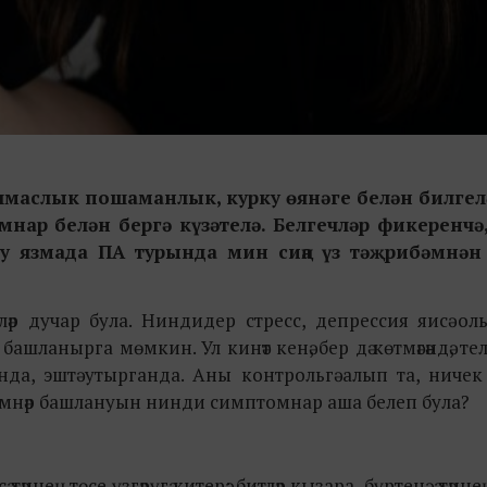
алмаслык пошаманлык, курку өянәге белән билгел
нар белән бергә күзәтелә. Белгечләр фикеренчә
Бу язмада ПА турында мин сиңа үз тәҗрибәмнә
ешеләр дучар була. Ниндидер стресс, депрессия яисә о
ланырга мөмкин. Ул кинәт кенә, бер дә көтмәгәндә, телә
нда, эштә утырганда. Аны контрольгә алып та, ничек 
мнәр башлануын нинди симптомнар аша белеп була?
әннең төсе үзгәрүгә китерә: битләр кызара, бүртенә, ә тәнн