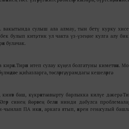
вакытында сулыш ала алмау, тын бетү курку хисен 
ек булып китә, тик ул чакта үз-үзеңне кулга алу би
әк булачак.
ирәк.Тирән итеп сулау күңел болгатуны киметәчәк. Моң
лмәдәге җиһазларга, төсләргә, урамдагы кешеләргә.
инәт баш, күкрәктә авырту барлыкка килүе дә керә. Т
 Әгәр синең йөрәгең белән нинди дә булса проблемала
н-чынлап ПА икән, аркага ятып, әкрен генә сулый баш