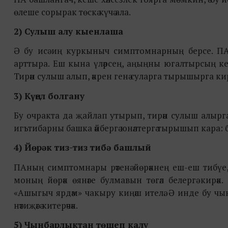
өлеше сорырак төскә күчә ала.
2) Сулыш алу кыенлаша
Ә бу исә иң куркыныч симптомнарның берсе. ПА 
арттыра. Еш кына үләрсең, аңыңны югалтырсың кеб
Тирән сулыш алып, әкрен генә суларга тырышырга кир
3) Күңел болгану
Бу очракта да җайлап утырып, тирән сулыш алырга к
игътибарны башка әйбергә юнәлтергә тырышып кара: бү
4) Йөрәк тиз-тиз тибә башлый
ПАның симптомнары рәтенә йөрәкнең еш-еш тибүе, к
моның йөрәк өянәге булмавын төгәл белергә кирәк.
«Ашыгыч ярдәм» чакыру киңәш ителә. Ә инде бу чы
нәтиҗәгә китерәчәк.
5) Чынбарлыктан төшеп калу