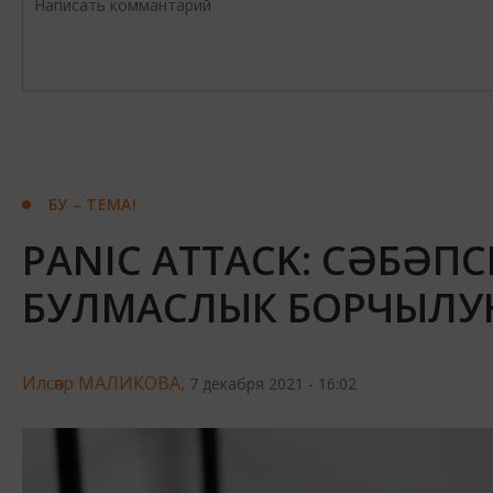
БУ – ТЕМА!
PANIC ATTACK: СӘБӘПС
БУЛМАСЛЫК БОРЧЫЛУН
Илсөяр МАЛИКОВА,
7 декабря 2021 - 16:02