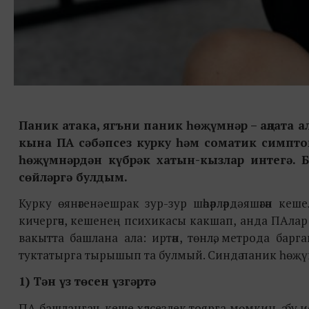
Паник атака, ягъни паник һөҗүмнәр – аңлата 
кына ПА сәбәпсез курку һәм соматик симптом
һөҗүмнәрдән
күбрәк хатын-кызлар интегә. 
сөйләргә булдым.
Курку өянәгенә ешрак зур-зур шәһәрләрдә яшәгән к
кичергәч, кешенең психикасы какшап, анда ПАлар баш
вакытта башлана ала: иртән, төнлә, метрода барга
туктатырга тырышып та булмый. Синдә
паник һөҗү
1) Тән үз төсен үзгәртә
ПА башлангач, кеше хәлсезлек тоярга мөмкин, ә бу исә т