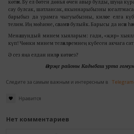
көтәм. Бу ел бөтен дөнья өчен авыр булды, шуңа күрә 
сау булсак, шатлансак, якыннарыбызны югалтмасак 
барыбыз да урамга чыгуыбызны, киләсе елга күб
телим. Иң мөһиме, сәламәт булыйк. Барысы да исән һә
Менә шундый минем хыяларым: гади, «җир» хыяллары.
күп! Чөнки минем теләкләремнең күбесен акчага са
Ә сез яңа елдан ниләр көтәсез?
Әгерҗе районы Кадыбаш урта гомум
Следите за самым важным и интересным в
Telegram
Нравится
Нет комментариев