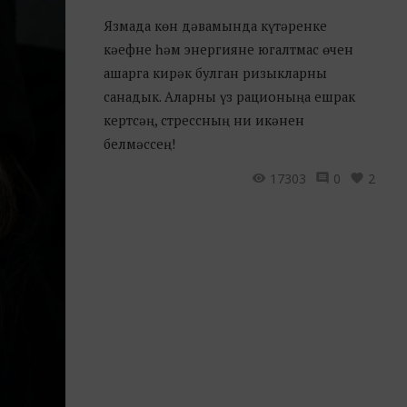
Язмада көн дәвамында күтәренке
кәефне һәм энергияне югалтмас өчен
ашарга кирәк булган ризыкларны
санадык. Аларны үз рационыңа ешрак
кертсәң, стрессның ни икәнен
белмәссең!
17303
0
2