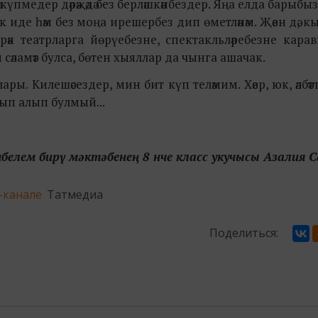
күпмедер дәрәҗәдә без берләшкәнбездер. Яңа елда барыбыз
иде һәм без моңа ирешербез дип өметләнәм. Җәен дә, 
рәк театрларга йөрүебезне, спектакльләребезне кар
м сәламәт булса, бөтен хыяллар да чынга ашачак.
 Килешәсездер, мин бит күп теләмим. Хәер, юк, әлбәттә
тып алып булмый...
белем бирү мәктәбенең 8 нче класс укучысы Азалия 
-канале
Татмедиа
Поделиться: