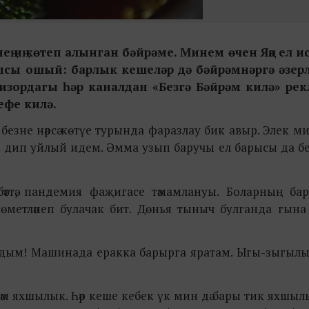
ең иң көтеп алынган бәйрәме. Минем өчен Яңа ел и
ысы ошый: барлык кешеләр дә бәйрәмнәргә әзерл
визордагы һәр каналдан «Безгә Бәйрәм килә» ре
ефе килә.
 безне нәрсә көтүе турында фаразлау бик авыр. Элек ми
 беләм дип уйлый идем. Әмма узып баручы ел барысы да бе
бәттә, пандемия фаҗигасе тәмамлануы. Боларның ба
а өметләнеп булачак бит. Дөнья тыныч булганда гына
агындым! Машинада еракка барырга яратам. Ыгы-зыгылы ш
к һәм яхшылык. Һәр кеше кебек үк мин дә бары тик яхшы