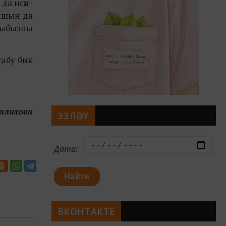
 да исән-
кышын да
авыбызны
, бу бик
Салихова
ЭЗЛӘҮ
Дата:
Найти
ВКОНТАКТЕ