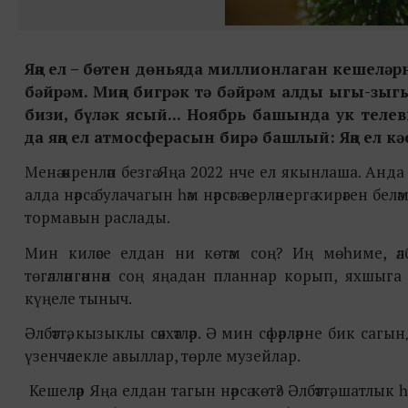
Яңа ел – бөтен дөньяда миллионлаган кешеләрн
бәйрәм. Миңа бигрәк тә бәйрәм алды ыгы-зыг
бизи, бүләк ясый... Ноябрь башында ук теле
да яңа ел атмосферасын бирә башлый: Яңа ел кә
Менә әкренләп безгә Яңа 2022 нче ел якынлаша. Анда
алда нәрсә булачагын һәм нәрсәгә әзерләнергә кирәген
тормавын раслады.
Мин киләсе елдан ни көтәм соң? Иң мөһиме, әл
төгәлләнгәннән соң яңадан планнар корып, яхшыг
күңеле тыныч.
Әлбәттә, кызыклы сәяхәтләр. Ә мин сәфәрләрне бик с
үзенчәлекле авыллар, төрле музейлар.
Кешеләр Яңа елдан тагын нәрсә көтә? Әлбәттә, шатлы