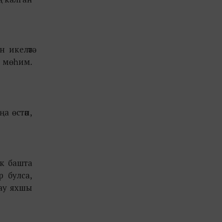
икеләтә
к мөһим.
а өстәп,
ик башта
р булса,
лау яхшы