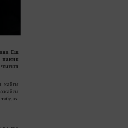
әнә. Еш
,
паник
н чыгып
лы кайгы
сә кайсы
тә булса
ең калган