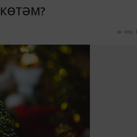
 КӨТӘМ?
1896