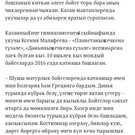
башланып киткән әлеге бәйге тора-бара аның
чикләреннән чыккан: Казан мәктәпләрендә
укучылар да үз әбиләрен яратып сурәтләгән.
Казанның 7нче гимназиясенең 4 сыйныфында
укучы Ксения Малафеева – «Планетаның кечкенә
гүзәле», «Дөньяның кечкенә гүзәле» исемнәренә
лаек булган кыз. 10 яшьлек кыз мондый
бәйгеләрдә 2016 елда катнаша башлаган.
– Шушы матурлык бәйгеләрендә катнашыр өчен
мин Болгария һәм Грециягә бардым. Дөнья
турында күбрәк белү, үзеңне төрле яктан үстерү –
минем өчен барысы да кызыклы. Бәйгеләр сәяхәт
итәргә дә мөмкинлек бирә. Хәзер инде мин
модель бизнесы турында күбрәк белә башладым,
кызыксынам. Костюмнар әзерләү, биюләр кую,
дөрес йөрергә өйрәнү өчен күп кенә тырышлык