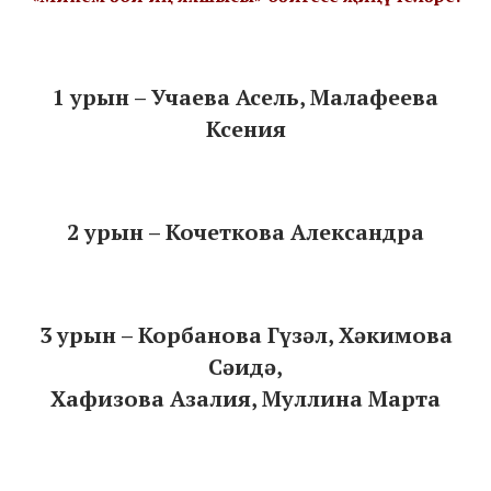
1 урын – Учаева Асель, Малафеева
Ксения
2 урын – Кочеткова Александра
3 урын – Корбанова Гүзәл, Хәкимова
Сәидә,
Хафизова Азалия, Муллина Марта