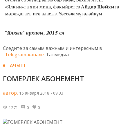
«Ялкын»га яки миңа, фәкыйрегез
Айдар Шәйхи
гә
мөрәҗәгать итә аласыз. Үәссәламүгәләйкүм!
"Ялкын" архивы, 2015 ел
Следите за самым важным и интересным в
Telegram-канале
Татмедиа
АЧЫШ
ГОМЕРЛЕК АБОНЕМЕНТ
автор,
15 января 2018 - 09:33
1271
0
0