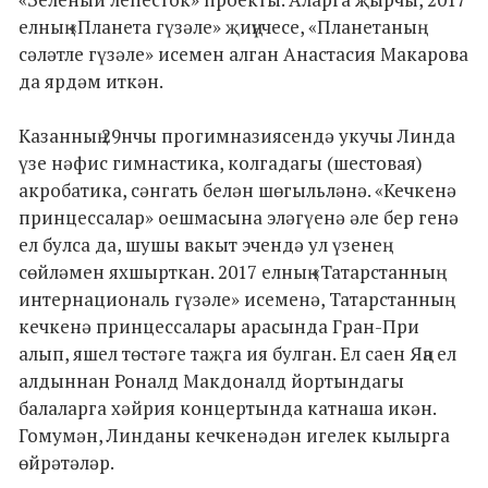
елның «Планета гүзәле» җиңүчесе, «Планетаның
сәләтле гүзәле» исемен алган Анастасия Макарова
да ярдәм иткән.
Казанның 29нчы прогимназиясендә укучы Линда
үзе нәфис гимнастика, колгадагы (шестовая)
акробатика, сәнгать белән шөгыльләнә. «Кечкенә
принцессалар» оешмасына эләгүенә әле бер генә
ел булса да, шушы вакыт эчендә ул үзенең
сөйләмен яхшырткан. 2017 елның «Татарстанның
интернациональ гүзәле» исеменә, Татарстанның
кечкенә принцессалары арасында Гран-При
алып, яшел төстәге таҗга ия булган. Ел саен Яңа ел
алдыннан Роналд Макдоналд йортындагы
балаларга хәйрия концертында катнаша икән.
Гомумән, Линданы кечкенәдән игелек кылырга
өйрәтәләр.