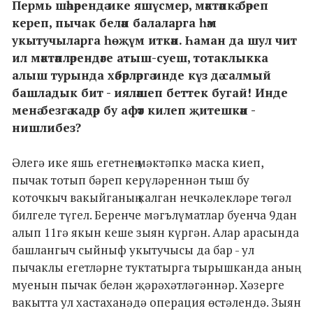
Пермь шәһәрендә ике яшүсмер, мәктәпкә бәреп
кереп, пычак белән балаларга һәм
укытучыларга һөҗүм иткән. Һаман да шул чит
ил мәктәпләрендәге атыш-суеш, тотаклыкка
алыш турында хәбәрләргә инде күз дә салмый
башладык бит - ияләшеп беттек бугай! Инде
менә безгә кадәр бу афәт килеп җитешкән -
нишлибез?
Әлегә ике яшь егетнең мәктәпкә маска киеп,
пычак тотып бәреп керүләреннән тыш бу
коточкыч вакыйганың калган нечкәлекләре төгәл
билгеле түгел. Беренче мәгълүматлар буенча 9дан
алып 11гә якын кеше зыян күргән. Алар арасында
башлангыч сыйныф укытучысы да бар - ул
пычаклы егетләрне туктатырга тырышканда аның
муенын пычак белән җәрәхәтләгәннәр. Хәзерге
вакытта ул хастаханәдә операция өстәлендә. Зыян