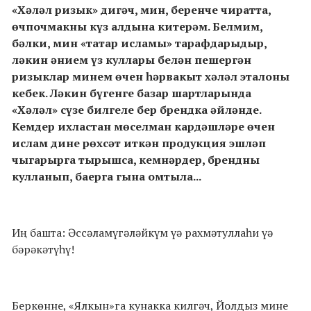
«Хәләл ризык» дигәч, мин, беренче чиратта,
өчпочмакны күз алдына китерәм. Белмим,
бәлки, мин «татар исламы» тарафдарыдыр,
ләкин әнием үз куллары белән пешергән
ризыклар минем өчен һәрвакыт хәләл эталоны
кебек. Ләкин бүгенге базар шартларында
«Хәләл» сүзе билгеле бер брендка әйләнде.
Кемдер ихластан мөселман кардәшләре өчен
ислам дине рөхсәт иткән продукция эшләп
чыгарырга тырышса, кемнәрдер, брендны
кулланып, баерга гына омтыла...
Иң башта: Әссәламүгәләйкүм үә рахмәтуллаһи үә
бәрәкәтүһү!
Беркөнне, «Ялкын»га кунакка килгәч, Йолдыз мине