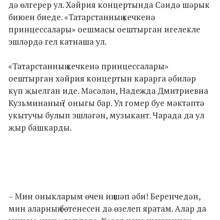
дә өлгерер ул. Хәйрия концертында Сәидә шәрык
биюен биеде. «Татарстанның кечкенә
принцессалары» оешмасы оештырган игелекле
эшләрдә гел катнаша ул.
«Татарстанның кечкенә принцессалары»
оештырган хәйрия концертын карарга әбиләр
күп җыелган иде. Мәсәлән, Надежда Дмитриевна
Кузьминаның 7 оныгы бар. Ул гомер буе мәктәптә
укытучы булып эшләгән, музыкант. Чарада да ул
җыр башкарды.
– Мин оныкларым өчен иң шәп әби! Беренчедән,
мин аларның бөтенесен дә өзелеп яратам. Алар да