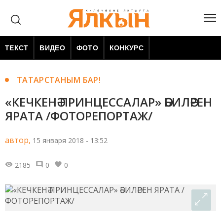
ТЕКСТ
ВИДЕО
ФОТО
КОНКУРС
ТАТАРСТАНЫМ БАР!
«КЕЧКЕНӘ ПРИНЦЕССАЛАР» ӘБИЛӘРЕН
ЯРАТА /ФОТОРЕПОРТАЖ/
автор,
15 января 2018 - 13:52
2185
0
0