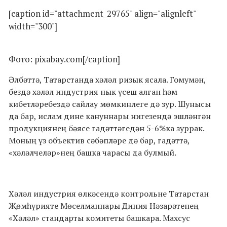
[caption id="attachment_29765" align="alignleft"
width="300"]
Фото: pixabay.com[/caption]
Әлбәттә, Татарстанда хәләл ризык ясала. Гомумән,
бездә хәләл индустрия нык үсеш алган һәм
кибетләребездә сайлау мөмкинлеге дә зур. Шунысы
да бар, ислам дине кануннары нигезендә эшләнгән
продукциянең бәясе гадәттәгедән 5-6%ка зуррак.
Моның үз объектив сәбәпләре дә бар, гадәттә,
«хәләлчеләр»нең башка чарасы да булмый.
Хәләл индустрия өлкәсендә контрольне Татарстан
Җөмһүрияте Мөселманнары Диния Нәзарәтенең
«Хәләл» стандарты комитеты башкара. Махсус