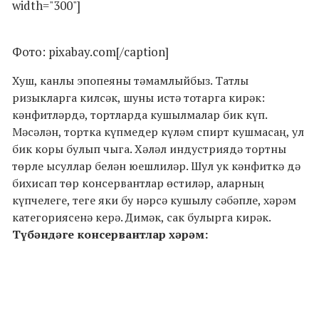
width="300"]
Фото: pixabay.com[/caption]
Хуш, канлы эпопеяны тәмамлыйбыз. Татлы
ризыкларга килсәк, шуны истә тотарга кирәк:
кәнфитләрдә, тортларда кушылмалар бик күп.
Мәсәлән, тортка күпмедер күләм спирт кушмасаң, ул
бик коры булып чыга. Хәләл индустриядә тортны
төрле ысуллар белән юешлиләр. Шул ук кәнфиткә дә
бихисап төр консервантлар өстиләр, аларның
күпчелеге, теге яки бу нәрсә кушылу сәбәпле, хәрәм
категориясенә керә. Димәк, сак булырга кирәк.
Түбәндәге консервантлар хәрәм: