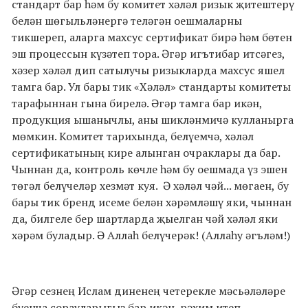
стандарт бар һәм бу комитет хәләл ризык җитештерү
белән шөгыльләнергә теләгән оешмаларны
тикшереп, аларга махсус сертификат бирә һәм бөтен
эш процессын күзәтеп тора. Әгәр игътибар итсәгез,
хәзер хәләл дип сатылучы ризыкларда махсус яшел
тамга бар. Ул бары тик «Хәләл» стандарты комитеты
тарафыннан гына бирелә. Әгәр тамга бар икән,
продукция ышанычлы, аны шикләнмичә кулланырга
мөмкин. Комитет тарихында, белүемчә, хәләл
сертификатының кире алынган очраклары да бар.
Чыннан да, контроль көчле һәм бу оешмада үз эшен
төгәл белүчеләр хезмәт куя.
Ә хәләл чәй... мөгаен, бу
бары тик бренд исеме белән хәрәмләшү яки, чыннан
да, билгеле бер шартларда җыелган чәй хәләл яки
хәрәм буладыр. Ә Аллаһ белүчерәк! (Аллаһу әгъләм!)
Әгәр сезнең Ислам диненең четерекле мәсьәләләре
буенча сорауларыгыз бар икән, рәхим итеп,