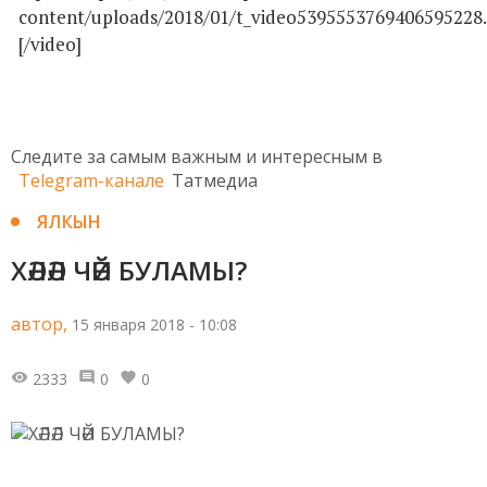
content/uploads/2018/01/t_video5395553769406595228
[/video]
Следите за самым важным и интересным в
Telegram-канале
Татмедиа
ЯЛКЫН
ХӘЛӘЛ ЧӘЙ БУЛАМЫ?
автор,
15 января 2018 - 10:08
2333
0
0