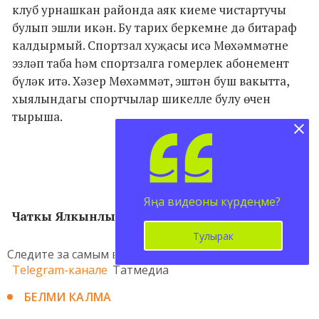
клуб урнашкан районда аяк киеме чистартучы
булып эшли икән. Бу тарих беркемне дә битараф
калдырмый. Спортзал хуҗасы исә Мөхәммәтне
эзләп таба һәм спортзалга гомерлек абонемент
бүләк итә. Хәзер Мөхәммәт, эштән буш вакытта,
хыялындагы спортчылар шикелле булу өчен
тырыша.
Яңа видеоны күрдеңме?
Чаткы Ялкынлы
Тулырак
Следите за самым важным и интересным в
Telegram-канале
Татмедиа
БЕЛМИ КАЛМА