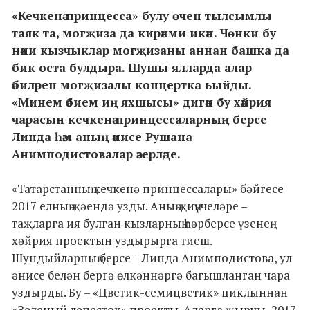
«Кечкенә принцесса» булу өчен тылсымлы
таяк та, могҗиза да кирәкми икән. Чөнки бу
нәни кызчыклар могҗизаны аннан башка да
бик оста булдыра. Шушы ялларда алар
әбиләрен могҗизалы концертка ьыйды.
«Минем әбием иң яхшысы» дигән бу хәйрия
чарасын кечкенә принцессаларның берсе
Линда һәм аның әнисе Рушана
Анимподистовалар әзерләде.
«Татарстанның кечкенә принцессалары» бәйгесе
2017 елның җәендә узды. Аның җиңүчеләре –
таҗларга ия булган кызларның һәрберсе үзенең
хәйрия проектын уздырырга тиеш.
Шундыйларның берсе – Линда Анимподистова, ул
әнисе белән бергә өлкәннәргә багышланган чара
уздырды. Бу – «Цветик-семицветик» циклыннан
«Зеленый лепесток» проекты. Аларга җырчы, 2017