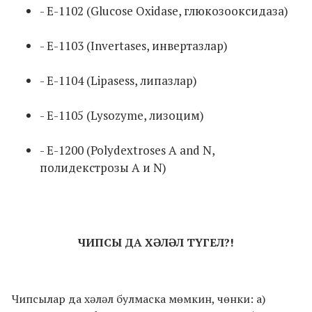
- E-1102 (Glucose Oxidase, глюкозооксидаза)
- E-1103 (Invertases, инвертазлар)
- E-1104 (Lipasess, липазлар)
- E-1105 (Lysozyme, лизоцим)
- Е-1200 (Polydextroses A and N,
полидекстрозы A и N)
ЧИПСЫ ДА ХӘЛӘЛ ТҮГЕЛ?!
Чипсылар да хәләл булмаска мөмкин, чөнки: а)