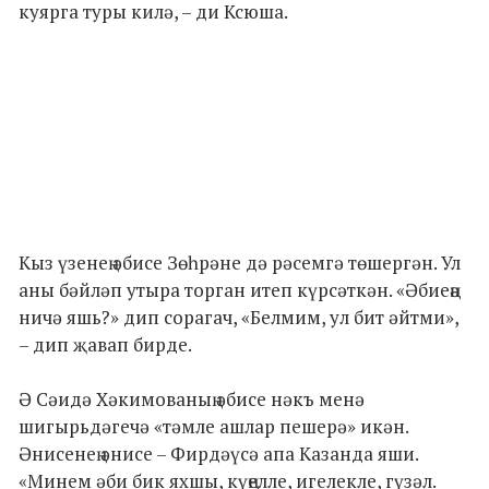
куярга туры килә, – ди Ксюша.
Кыз үзенең әбисе Зөһрәне дә рәсемгә төшергән. Ул
аны бәйләп утыра торган итеп күрсәткән. «Әбиеңә
ничә яшь?» дип сорагач, «Белмим, ул бит әйтми»,
– дип җавап бирде.
Ә Сәидә Хәкимованың әбисе нәкъ менә
шигырьдәгечә «тәмле ашлар пешерә» икән.
Әнисенең әнисе – Фирдәүсә апа Казанда яши.
«Минем әби бик яхшы, күңелле, игелекле, гүзәл.