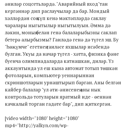
әниләр соцсетьләрдә. "Аварийный вход"тан
кергәннәр дип раслаучылар да бар. Мондый
хәлләрдән соң күп кенә мәктәпләрдә саклау
чаралары ныгытылыр ныгытылуын. Әмма дә
ләкин, моның белән генә балаларыбызны саклап
бетерә алырбызмы? Гаиләдә генә дә түгел эш. Бу
"һөҗүмче" егетнең гаиләсе яхшылар исәбендә
булган. Укуы да начар түгел - хәтта, физика фәне
буенча олимпиадаларда катнашкан, диләр. Үз
аккаунтында ул еш кына автомат тотып төшкән
фотоларын, компьютер уеннарыннан
скриншотларын урнаштырып барган. Аны белгән
кайбер балалар "ул әти-әнисенең аны нык
контрольдә тотуларын яратмый иде - өеннән
качкалый торган гадәте бар", дип җиткергән.
[video width="1080" height="1080"
mp4="http://yalkyn.com/wp-