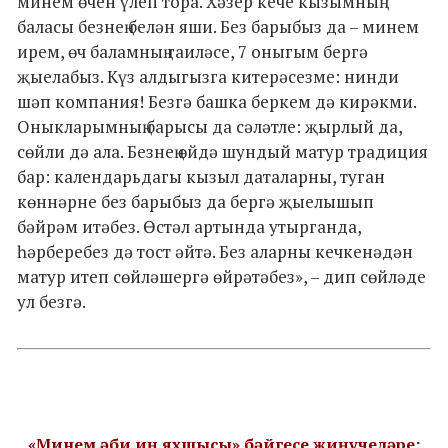
минем өчен үлеп тора. Хәзер кече кызымның
баласы безнең белән яши. Без барыбыз да – минем
ирем, өч баламның гаиләсе, 7 оныгым бергә
җыелабыз. Күз алдыгызга китерәсезме: нинди
шәп компания! Безгә башка беркем дә кирәкми.
Оныкларымның барысы да сәләтле: җырлый да,
сөйли дә ала. Безнең өйдә шундый матур традиция
бар: календарьдагы кызыл даталарны, туган
көннәрне без барыбыз да бергә җыелышып
бәйрәм итәбез. Өстәл артында утырганда,
һәрберебез дә тост әйтә. Без аларны кечкенәдән
матур итеп сөйләшергә өйрәтәбез», – дип сөйләде
ул безгә.
«Минем әби иң яхшысы» бәйгесе җиңүчеләре: