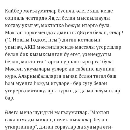
Кайбер мәгълүматлар буенча, әлеге яшь кеше
социаль челтәрдә Яңа ел белән мыскыллаулы
котлау укыгач, мәктәпкә һөҗүм итәргә була.
Мәктәп төркемендә админның "Яңа ел белән, этләр!
("С Новым Годом, псы") дигән котлавын
укыгач, АКШ мәктәпләрендә массалы үтерешләр
белән бик кызыксынган бу егет, үзенең дусты
белән, мәктәптә "тәртип урнаштырырга" була.
Мәктәп укучылары үзләре дә сәбәпне шуннан
күрә. Аларның балаларга пычак белән төгәл баш
һәм муенга һөҗүм итүләре - бер сугу белән
үтерергә маташулары турында да мәгълүматлар
бар.
Әлегә менә шундый мәгълүматлар. "Мәктәп
сакланмады микән, ничек пычаклар белән
үткәргәннәр", дигән сораулар да яудыра әти-