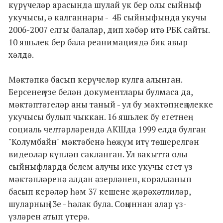
күрүчеләр арасында шулай ук бер олы сыйныф
укучысы, ә калганнары - 4Б сыйныфында укучы
2006-2007 елгы балалар, дип хәбәр итә РБК сайты.
10 яшьлек бер бала реанимациядә бик авыр
хәлдә.
Мәктәпкә басып керүчеләр кулга алынган.
Берсенең үзе белән документлары булмаса да,
мәктәптәгеләр аны таный - ул бу мәктәпнең элекке
укучысы булып чыккан. 16 яшьлек бу егетнең
социаль челтәрләрендә АКШда 1999 елда булган
"Колумбайн" мәктәбенә һөҗүм итү төшерелгән
видеолар күпләп сакланган. Ул вакытта олы
сыйныфларда белем алучы ике укучы егет үз
мәктәпләренә алдан әзерләнеп, коралланып
басып керәләр һәм 37 кешене җәрәхәтлиләр,
шуларның 13е - һәлак була. Соңыннан алар үз-
үзләрен атып үтерә.