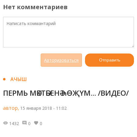
Нет комментариев
Авторизоваться
Отправить
АЧЫШ
ПЕРМЬ МӘКТӘБЕНӘ ҺӨҖҮМ... /ВИДЕО/
автор,
15 января 2018 - 11:02
1432
0
0