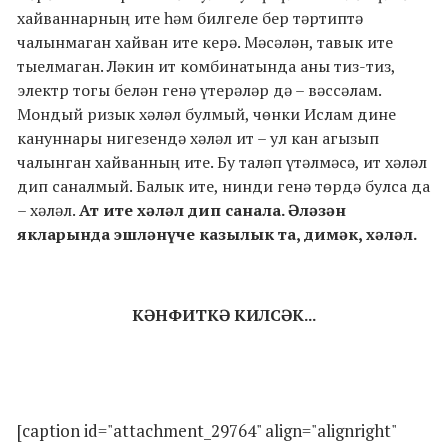
хайваннарның ите һәм билгеле бер тәртиптә
чалынмаган хайван ите керә. Мәсәлән, тавык ите
тыелмаган. Ләкин ит комбинатында аны тиз-тиз,
электр тогы белән генә үтерәләр дә – вәссәлам.
Мондый ризык хәләл булмый, чөнки Ислам дине
кануннары нигезендә хәләл ит – ул кан агызып
чалынган хайванның ите. Бу таләп үтәлмәсә, ит хәләл
дип саналмый. Балык ите, нинди генә төрдә булса да
– хәләл.
Ат ите хәләл дип санала. Әләзән
якларында эшләнүче казылык та, димәк, хәләл.
КӘНФИТКӘ КИЛСӘК...
[caption id="attachment_29764" align="alignright"