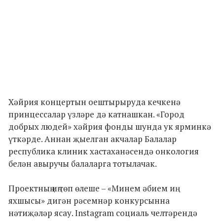
Хәйрия концертын оештырыруда кечкенә
принцессалар үзләре дә катнашкан. «Город
добрых людей» хәйрия фонды шунда ук ярминкә
үткәрде. Аннан җыелган акчалар Балалар
республика клиник хастаханәсендә онкология
белән авыручы балаларга тотылачак.
Проектның иң төп өлеше – «Минем әбием иң
яхшысы» дигән рәсемнәр конкурсынна
нәтиҗәләр ясау. Instagram социаль челтәрендә