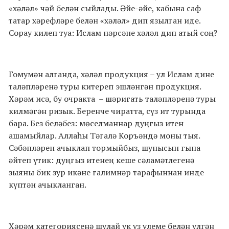
«хәләл» чәй белән сыйлады. Әйе-әйе, кабына саф
татар хәрефләре белән «хәләл» дип язылган иде.
Сорау килеп туа: Ислам нәрсәне хәләл дип атый соң?
Гомумән алганда, хәләл продукция – ул Ислам дине
таләпләренә туры китереп эшләнгән продукция.
Хәрәм исә, бу очракта
– шәригать таләпләренә туры
килмәгән ризык. Беренче чиратта, сүз ит турында
бара. Без беләбез: мөселманнар дуңгыз итен
ашамыйлар. Аллаһы Тәгалә Коръәндә моны тыя.
Сәбәпләрен ачыклап тормыйбыз, шунысын гына
әйтеп үтик: дуңгыз итенең кеше сәламәтлегенә
зыяны бик зур икәне галимнәр тарафыннан инде
күптән ачыкланган.
Хәрәм категориясенә шулай ук үз үлеме белән үлгән