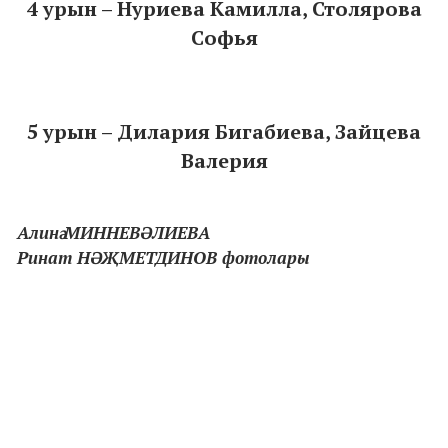
4 урын – Нуриева Камилла, Столярова
Софья
5 урын – Дилария Бигабиева, Зайцева
Валерия
Алинә МИННЕВӘЛИЕВА
Ринат НӘҖМЕТДИНОВ фотолары