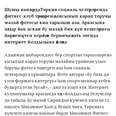
Шушы көннәрдә, Төркия социаль челтәрләрендә
фитнес-клуб тәрәзәләренә ымсынып карап торучы
малай фотосы киң таралыш ала. Аркасына
авыр йөк аскан бу малай бик күп кешеләрнең
йөрәгенә үтеп керә һәм берничә сәгать эчендә
интернет йолдызына әйләнә.
Адыяман шәһәрендәге бер спортзал тәрәзәләренә
кызыгып карап торучы малайны урамнан узып
баручы фотога төшереп ала һәм социаль
челтәрләргә урнаштыра. Фото авторы «Бу бала да
үзен формага китерергә һәм спортсменнар кебек
булырга тели бугай», – дип тә язып куя. Интернет
кулланучылар арасында яңа «йолдыз»ны белүчеләр
дә табыла. Бу малай Сириядән күченеп килгән 12
яшьлек Мөхәммәт Хәлед булып чыга. Төркиягә
күченеп килгән көннән бирле Мөхәммәт Фитнес-