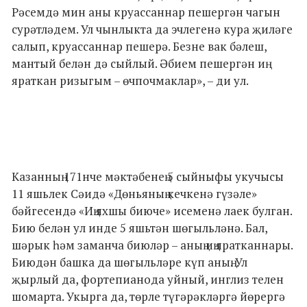
Рәсемдә мин аны круассаннар пешергән чагын
сурәтләдем. Ул чынлыкта да эчлегенә кура җиләге
салып, круассаннар пешерә. Безне вак бәлеш,
мантый белән дә сыйлый. Әбием пешергән иң
яраткан ризыгым – өчпочмаклар», – ди ул.
Казанның 171нче мәктәбенең 5 сыйныфы укучысы
11 яшьлек Сәидә «Дөньяның кечкенә гүзәле»
бәйгесендә «Иң яхшы биюче» исеменә лаек булган.
Бию белән ул инде 5 яшьтән шөгыльләнә. Бал,
шәрык һәм заманча биюләр – аның иң яратканнары.
Биюдән башка да шөгыльләре күп аның. Ул
җырлый да, фортепианода уйный, инглиз телен
шомарта. Укырга да, төрле түгәрәкләргә йөрергә