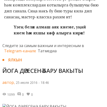
һәм комплекслардан котылырга булышучы бию
дип санала. Сиңа нәкъ бу бию туры килә дип
санасаң, мастер-класска рәхим ит!
Үзең белән алмаш аяк киеме, уңай
кием һәм яхшы кәеф алырга кирәк!
Следите за самым важным и интересным в
Telegram-канале
Татмедиа
ЯЛКЫН
ЙОГА ДӘРЕСЕНӘ БАРУ ВАКЫТЫ
автор,
25 июля 2016 - 18:46
1099
0
0