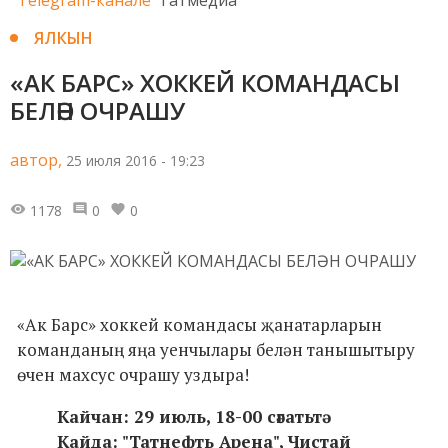
ЯЛКЫН
«АК БАРС» ХОККЕЙ КОМАНДАСЫ
БЕЛӘН ОЧРАШУ
автор,
25 июля 2016 - 19:23
1178
0
0
«Ак Барс» хоккей командасы җанатарларын
команданың яңа уенчылары белән танышытыру
өчен махсус очрашу уздыра!
Кайчан: 29 июль, 18-00 сәгатьтә
Кайда: "Татнефть Арена", Чистай