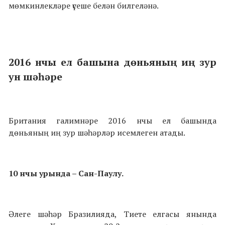
мөмкинлекләре үсеше белән билгеләнә.
2016 нчы ел башына дөньяның иң зур
ун шәһәре
Британия галимнәре 2016 нчы ел башында
дөньяның иң зур шәһәрләр исемлеген атады.
10 нчы урында – Сан-Паулу.
Әлеге шәһәр Бразилияда, Тиете елгасы янында