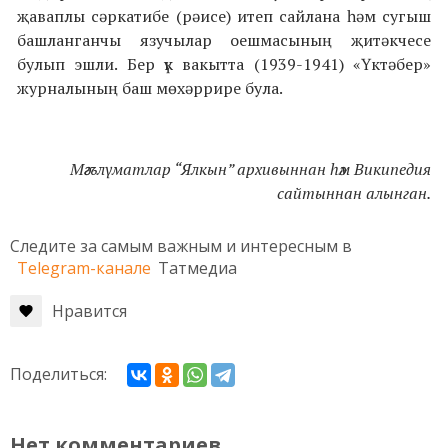
җаваплы сәркатибе (рәисе) итеп сайлана һәм сугыш
башланганчы язучылар оешмасының җитәкчесе
булып эшли. Бер үк вакытта (1939-1941) «Үктәбер»
журналының баш мөхәррире була.
Мәгълүматлар “Ялкын” архивыннан һәм Википедия
сайтыннан алынган.
Следите за самым важным и интересным в
Telegram-канале
Татмедиа
Нравится
Поделиться:
Нет комментариев