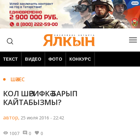
ТЕКСТ
ВИДЕО
ФОТО
КОНКУРС
ШӘХЕС
КОЛ ШӘРИФКӘ БАРЫП
КАЙТАБЫЗМЫ?
автор,
25 июля 2016 - 22:42
1007
0
0