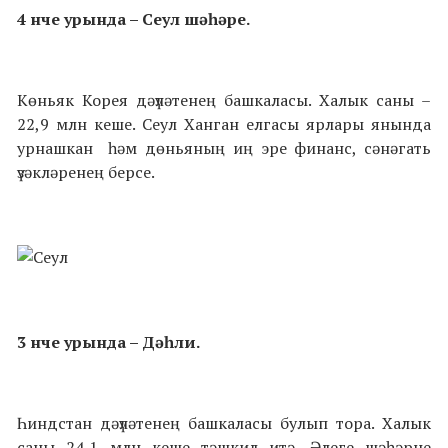
4 нче урында – Сеул шәһәре.
Көньяк Корея дәүләтенең башкаласы. Халык саны –
22,9 млн кеше. Сеул Ханган елгасы ярлары янында
урнашкан һәм дөньяның иң эре финанс, сәнәгать
үзәкләренең берсе.
3 нче урында – Дәһли.
Һиндстан дәүләтенең башкаласы булып тора. Халык
саны 24,1 млн кеше тәшкил итә. Әлеге шәһәрне