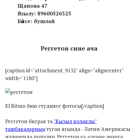
Щапова 47
Язылу: 89600526325
Бәйсе: бушлай
Реггетон сине ача
[caption id="attachment_9132" align="aligncenter"
width="1180"]
El Ritmo бию студиясе фотосы[/caption]
Реггетон бигрәк тә
"Кызыл колаклы"
ташбакаларның
туган ягында - Латин Америкасы
илләрендә популяр. Реггетон үз-үзеңне ачарга