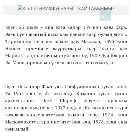
Бүген, 25 июль – яңа елга кадәр 159 көн кала бара.
Элек бүген шактый кызыклы вакыйгалар булып үзган...
Тарихка күз төшереп алыйк әле. Мәсәлән, 1895 елда
Нобель премиясе лауреатлары Пьер Кюри һәм
Мария Склодовскаяның туйлары бу, 1909 Луи Блерио
Ла-Манш проливын үзе ясаган очкычта очып уза.
Бүген Искәндәр Фоат улы Сәйфуллинның туган көне.
Ул 1955 елның 25 июлендә Казанда туган, татар
архитекторы, Кол Шәриф мәчете проекты
авторларының берсе. 1972 елда ул Казан архитектура
төзелеш университетына укырга керә, 1974 елда
Мәскәү архитектура институтына күчә, 1978 елда аны
тәмамлый.