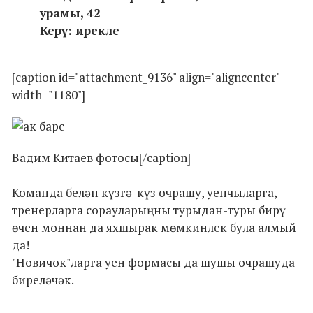
урамы, 42
Керү: ирекле
[caption id="attachment_9136" align="aligncenter"
width="1180"]
Вадим Китаев фотосы[/caption]
Команда белән күзгә-күз очрашу, уенчыларга,
тренерларга сорауларыңны турыдан-туры бирү
өчен моннан да яхшырак мөмкинлек була алмый
да!
"Новичок"ларга уен формасы да шушы очрашуда
биреләчәк.