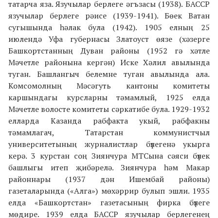
татарча яза. Язучылар берлеге әгъзасы (1938). БАССР
язучылар берлеге рәисе (1939-1941). Бөек Ватан
сугышында һәлак була (1942). 1905 елның 25
июлендә Уфа губернасы Златоуст өязе (хәзерге
Башкортстанның Дуван районы (1952 гә хәтле
Мәчетле районына кергән) Иске Хәлил авылында
туган. Башлангыч белемне туган авылында ала.
Комсомолның Мәсәгуть кантоны комитеты
каршындагы курсларны тәмамлый, 1925 елда
Мәчетле волосте комитеты сәркатибе була. 1929-1932
елларда Казанда рабфакта укый, рабфакны
тәмамлагач, Татарстан коммунистчыл
университетының журналистлар бүлегенә укырга
керә. 3 курстан соң Зиянчура МТСына сәяси бүлек
башлыгы итеп җибәрелә. Зиянчура һәм Макар
районнары (1937 дән Ишембай районы)
газеталарында («Алга») мөхәррир булып эшли. 1935
елда «Башкортстан» газетасының фирка бүлеге
мөдире. 1939 елда БАССР язучылар берлегенең