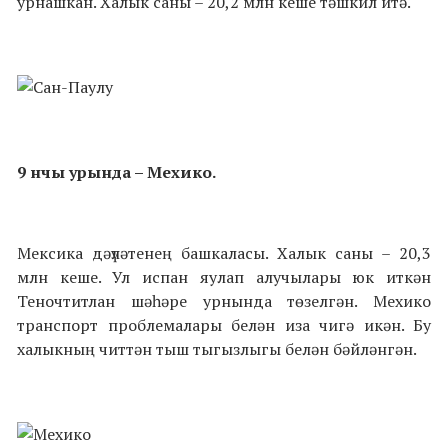
урнашкан. Халык саны – 20,2 млн кеше тәшкил итә.
9 нчы урында – Мехико.
Мексика дәүләтенең башкаласы. Халык саны – 20,3
млн кеше. Ул испан яулап алучылары юк иткән
Теночтитлан шәһәре урнында төзелгән. Мехико
транспорт проблемалары белән иза чигә икән. Бу
халыкның читтән тыш тыгызлыгы белән бәйләнгән.