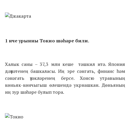
1 нче урынны Токио шәһәре били.
Халык саны – 37,3 млн кеше тәшкил итә. Япония
дәүләтенең башкаласы. Иң эре сәнгать, финанс һәм
сәнәгать үзәкләренең берсе. Хонсю утравының
көньяк-көнчыгыш өлешендә укрнашкан. Дөньяның
иң зур шәһәре булып тора.