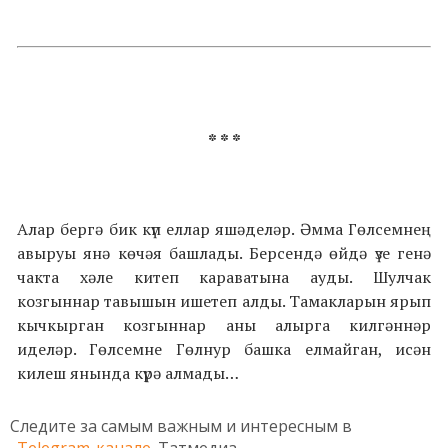
* * *
Алар бергә бик күп еллар яшәделәр. Әмма Гөлсемнең
авыруы янә көчәя башлады. Берсендә өйдә үзе генә
чакта хәле китеп караватына ауды. Шулчак
козгыннар тавышын ишетеп алды. Тамакларын ярып
кычкырган козгыннар аны алырга килгәннәр
иделәр. Гөлсемне Гөлнур башка елмайган, исән
килеш янында күрә алмады…
Следите за самым важным и интересным в
Telegram-канале
Татмедиа