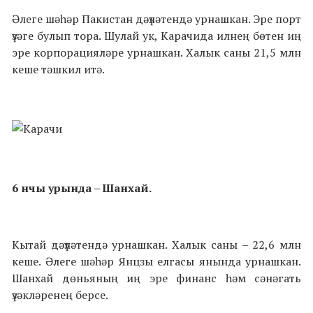
Әлеге шәһәр Пакистан дәүләтендә урнашкан. Эре порт
үзәге булып тора. Шулай ук, Карачида илнең бөтен иң
эре корпорацияләре урнашкан. Халык саны 21,5 млн
кеше тәшкил итә.
6 нчы урында – Шанхай.
Кытай дәүләтендә урнашкан. Халык саны – 22,6 млн
кеше. Әлеге шәһәр Янцзы елгасы янында урнашкан.
Шанхай дөньяның иң эре финанс һәм сәнәгать
үзәкләренең берсе.