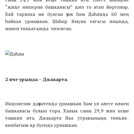
“җиде империя башкаласы” дип тә атап йөртәләр.
Бай тарихка ия булган үзәк һәм Дәһлидә 60 мең
һәйкәл урнашкан. Шәһәр Ямуна елгасы янында,
илнен төньягында төзелгән.
2 нче урында – Джакарта.
Индонезия дәүләтендә урнашкан һәм ул әлеге илнең
башкаласы булып тора. Халык саны 29,9 млн кеше
тәшкил итә. Джакарта Ява утравыныңң төньяк-
көнбатыш яр буенда урнашкан.