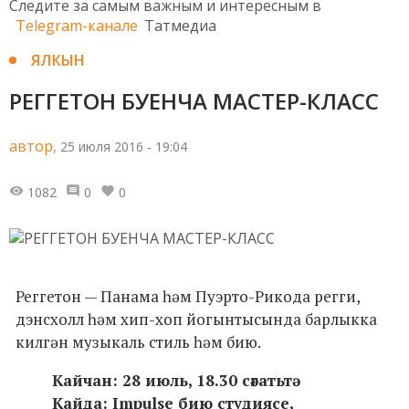
Следите за самым важным и интересным в
Telegram-канале
Татмедиа
ЯЛКЫН
РЕГГЕТОН БУЕНЧА МАСТЕР-КЛАСС
автор,
25 июля 2016 - 19:04
1082
0
0
Реггетон — Панама һәм Пуэрто-Рикода регги,
дэнсхолл һәм хип-хоп йогынтысында барлыкка
килгән музыкаль стиль һәм бию.
Кайчан: 28 июль, 18.30 сәгатьтә
Кайда: Impulse бию студиясе,