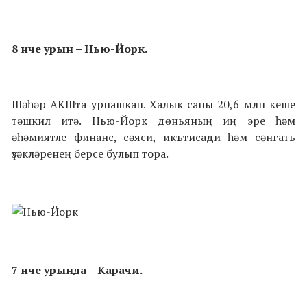
8 нче урын – Нью-Йорк.
Шәһәр АКШта урнашкан. Халык саны 20,6 млн кеше
тәшкил итә. Нью-Йорк дөньяның иң эре һәм
әһәмиятле финанс, сәяси, икътисади һәм сәнгать
үзәкләренең берсе булып тора.
7 нче урында – Карачи.