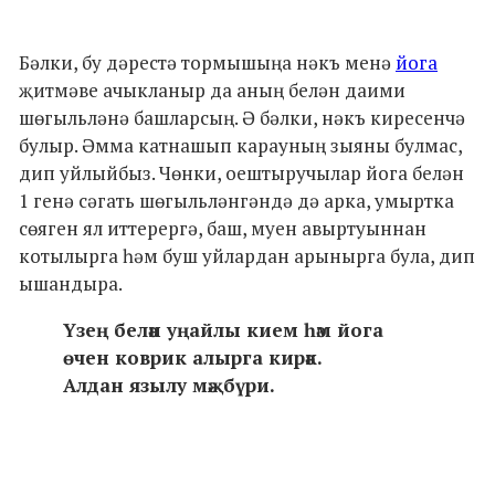
Бәлки, бу дәрестә тормышыңа нәкъ менә
йога
җитмәве ачыкланыр да аның белән даими
шөгыльләнә башларсың. Ә бәлки, нәкъ киресенчә
булыр. Әмма катнашып карауның зыяны булмас,
дип уйлыйбыз. Чөнки, оештыручылар йога белән
1 генә сәгать шөгыльләнгәндә дә арка, умыртка
сөяген ял иттерергә, баш, муен авыртуыннан
котылырга һәм буш уйлардан арынырга була, дип
ышандыра.
Үзең белән уңайлы кием һәм йога
өчен коврик алырга кирәк.
Алдан язылу мәҗбүри.