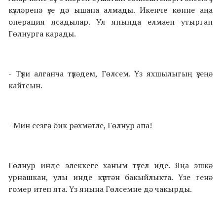
күзләренә үзе дә ышана алмады. Икенче көнне аңа
операция ясадылар. Ул янында елмаеп утырган
Гөлнурга карады.
- Түли алганча түләдем, Гөлсем. Үз яхшылыгың үзеңә
кайтсын.
- Мин сезгә бик рәхмәтле, Гөлнур апа!
Гөлнур инде элеккеге ханым түгел иде. Яңа эшкә
урнашкан, улы инде күптән бакыйлыкта. Үзе генә
гомер итеп ята. Үз янына Гөлсемне дә чакырды.