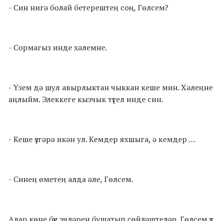
- Син нигә болай бетерештең соң, Гөлсем?
- Сормагыз инде хәлемне.
- Үзем дә шул авырлыктан чыккан кеше мин. Хәлеңне
аңлыйм. Элеккеге кызчык түгел инде син.
- Кеше үзгәрә икән ул. Кемдер яхшыга, ә кемдер …
- Синең өметең алда әле, Гөлсем.
Алар көне бүе эчләрен бушатып сөйләштеләр. Гөлсем үз