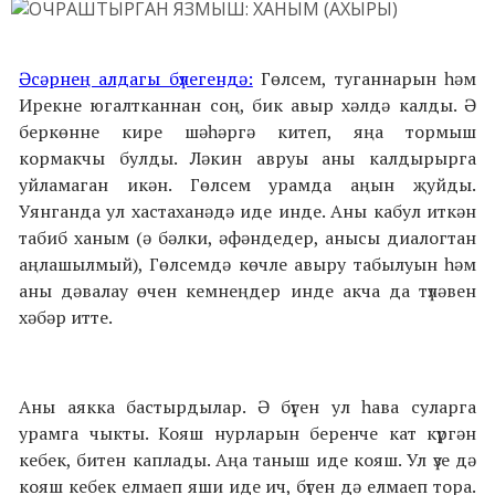
Әсәрнең алдагы бүлегендә:
Гөлсем, туганнарын һәм
Ирекне югалтканнан соң, бик авыр хәлдә калды. Ә
беркөнне кире шәһәргә китеп, яңа тормыш
кормакчы булды. Ләкин авруы аны калдырырга
уйламаган икән. Гөлсем урамда аңын җуйды.
Уянганда ул хастаханәдә иде инде. Аны кабул иткән
табиб ханым (ә бәлки, әфәндедер, анысы диалогтан
аңлашылмый), Гөлсемдә көчле авыру табылуын һәм
аны дәвалау өчен кемнеңдер инде акча да түләвен
хәбәр итте.
Аны аякка бастырдылар. Ә бүген ул һава суларга
урамга чыкты. Кояш нурларын беренче кат күргән
кебек, битен каплады. Аңа таныш иде кояш. Ул үзе дә
кояш кебек елмаеп яши иде ич, бүген дә елмаеп тора.