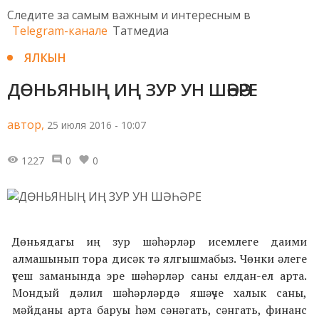
Следите за самым важным и интересным в
Telegram-канале
Татмедиа
ЯЛКЫН
ДӨНЬЯНЫҢ ИҢ ЗУР УН ШӘҺӘРЕ
автор,
25 июля 2016 - 10:07
1227
0
0
Дөньядагы иң зур шәһәрләр исемлеге даими
алмашынып тора дисәк тә ялгышмабыз. Чөнки әлеге
үсеш заманында эре шәһәрләр саны елдан-ел арта.
Мондый дәлил шәһәрләрдә яшәүче халык саны,
мәйданы арта баруы һәм сәнәгать, сәнгать, финанс