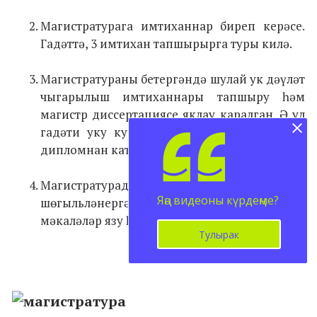
Магистратурага имтиханнар биреп керәсе.
Гадәттә, 3 имтихан тапшырырга туры килә.
Магистратураны бетергәндә шулай ук дәүләт
чыгарылыш имтиханнары тапшыру һәм
магистр диссертациясе яклау каралган. Ә ул
гадәти уку курсы ахырында языла торган
дипломнан катлаулырак, диләр.
Магистратурада укыганда фәнни эш белән
Яңа видеоны күрдеңме?
шөгыльләнергә туры киләчәк. Моңа фәнни
мәкаләләр язу һәм бастыру да керә.
Тулырак