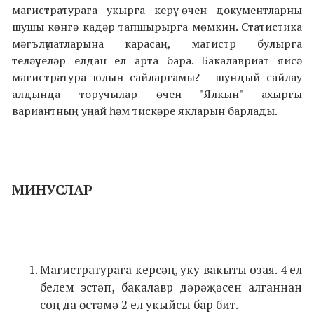
магистратурага укырга керү өчен документларны
шушы көнгә кадәр тапшырырга мөмкин. Статистика
мәгълүматларына карасаң, магистр булырга
теләүчеләр елдан ел арта бара. Бакалавриат яисә
магистратура юлын сайларгамы? - шундый сайлау
алдында торучылар өчен "Ялкын" ахыргы
вариантның уңай һәм тискәре якларын барлады.
МИНУСЛАР
Магистратурага керсәң, уку вакыты озая. 4 ел
белем эстәп, бакалавр дәрәҗәсен алганнан
соң да өстәмә 2 ел укыйсы бар бит.