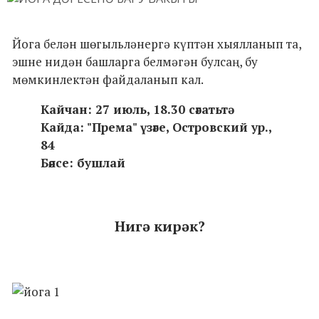
Йога белән шөгыльләнергә күптән хыялланып та,
эшне нидән башларга белмәгән булсаң, бу
мөмкинлектән файдаланып кал.
Кайчан: 27 июль, 18.30 сәгатьтә
Кайда: "Према" үзәге, Островский ур.,
84
Бәясе: бушлай
Нигә кирәк?