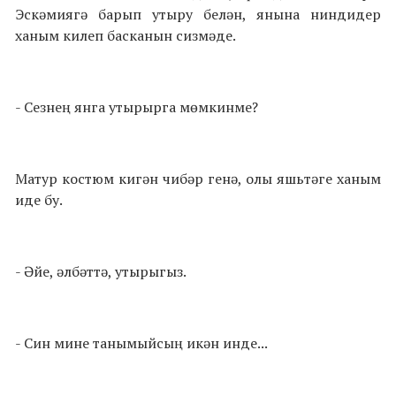
Эскәмиягә барып утыру белән, янына ниндидер
ханым килеп басканын сизмәде.
- Сезнең янга утырырга мөмкинме?
Матур костюм кигән чибәр генә, олы яшьтәге ханым
иде бу.
- Әйе, әлбәттә, утырыгыз.
- Син мине танымыйсың икән инде...