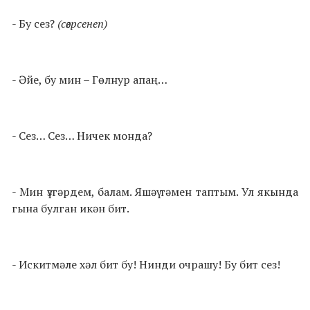
- Бу сез?
(сәерсенеп)
- Әйе, бу мин – Гөлнур апаң…
- Сез… Сез… Ничек монда?
- Мин үзгәрдем, балам. Яшәү тәмен таптым. Ул якында
гына булган икән бит.
- Искитмәле хәл бит бу! Нинди очрашу! Бу бит сез!