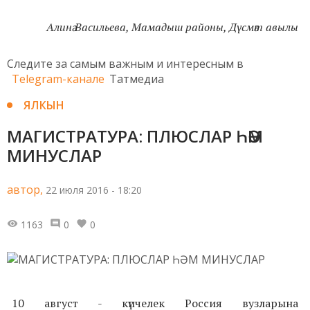
Алинә Васильева, Мамадыш районы, Дүсмәт авылы
Следите за самым важным и интересным в
Telegram-канале
Татмедиа
ЯЛКЫН
МАГИСТРАТУРА: ПЛЮСЛАР ҺӘМ
МИНУСЛАР
автор,
22 июля 2016 - 18:20
1163
0
0
10 август - күпчелек Россия вузларына