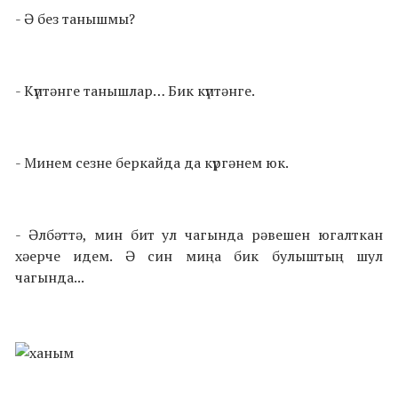
- Ә без танышмы?
- Күптәнге танышлар… Бик күптәнге.
- Минем сезне беркайда да күргәнем юк.
- Әлбәттә, мин бит ул чагында рәвешен югалткан
хәерче идем. Ә син миңа бик булыштың шул
чагында...