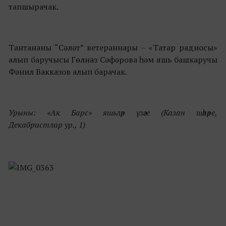
тапшырачак.
Тантананы “Сәләт” ветераннары – «Татар радиосы»
алып баручысы Гөлназ Сәфәрова һәм яшь башкаручы
Фәнил Вакказов алып барачак.
Урыны: «Ак Барс» яшьләр үзәге (Казан шәһәре,
Декабристлар ур., 1)