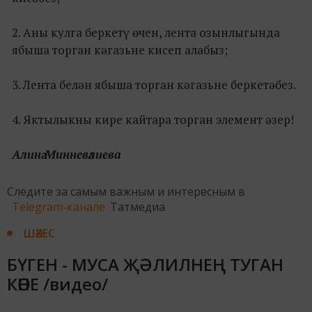
2. Аны кулга беркетү өчен, лента озынлыгында
ябыша торган кәгазьне кисеп алабыз;
3. Лента белән ябыша торган кәгазьне беркетәбез.
4. Яктылыкны кире кайтара торган элемент әзер!
Алинә Минневәлиева
Следите за самым важным и интересным в
Telegram-канале
Татмедиа
ШӘХЕС
БҮГЕН - МУСА ҖӘЛИЛНЕҢ ТУГАН
КӨНЕ /видео/