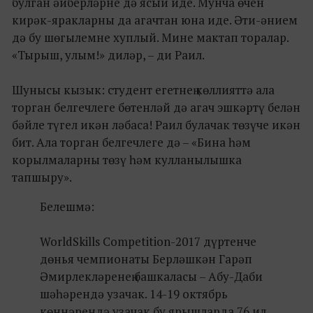
булган әйберләрне дә ясый иде. Мунча өчен
кирәк-яракларны да агачтан юна иде. Әти-әнием
дә бу шөгылемне хуплый. Мине мактап торалар.
«Тырыш, улым!» диләр, – ди Раил.
Шунысы кызык: студент егетнең көллияттә ала
торган белгечлеге бөтенләй дә агач эшкәртү белән
бәйле түгел икән ләбаса! Раил булачак төзүче икән
бит. Ала торган белгечлеге дә – «Бина һәм
корылмаларны төзү һәм кулланылышка
тапшыру».
Белешмә:
WorldSkills Competition-2017
дүртенче
дөнья чемпионаты Берләшкән Гарәп
Әмирлекләренең башкаласы – Абу-Даби
шәһәрендә узачак. 14-19 октябрь
көннәрендә узачак бу ярышларда 76 ил