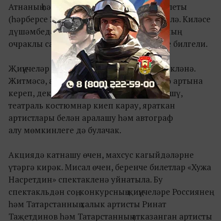
Атнаның һәр дүшәмбесендә 3 чакыру билеты
(һәрберсе 2 кешелек) уйнату игълан ителә. Киләсе
дүшәмбедә – 20 февральдә компьютерның
очраклы саннар генераторы өч җиңүчене билгели.
Җиңүчеләр чакыру билетлары белән бүләкләнә.
Житмәсә, аларга спектакльдән соң
, сәхнә артына
кереп, декорацияләр янында фотога төшү,
театраль костюмнар киеп карау, яраткан
артистлары белән аралашу һәм автограф
алу мөмкинлеге дә булачак.
Акциядә катнашу өчен, махсус кагыйдәләрне
үтәргә кирәк. Мисал өчен, беренче билетлар «Хужа
Насретдин» спектакленә уйнатыла. Бу
спектакльдән соң, конкурсның җиңүчеләре Россиянең
һәм Татарстанның халык артисты Ринат
Таҗетдинов һәм Татарстанның атказанган артисты