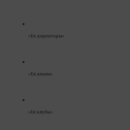
«Ел директоры»
«Ел аланы»
«Ел клубы»