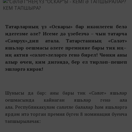
Татарларның үз
«
Оскары
»
бар ик
әнлеген белә
идегезме әле
?
Исеме д
ә үзебезчә – чын татарча
«
С
ә
мрух
»,
дип атала
.
Татарстанны
ң
«
Сәләт
»
яш
ь
ләр оешмасы әлеге премияне бары тик иң–
иң актив
«
сәләт
»
леләргә генә бирел
!
Ч
өнки аны
алыр өчен, ким дигәндә
,
бер ел тирл
әп–пешеп
эшләргә
кир
әк
!
Шунысы да бар
:
аны
бары тик «Сәләт» яшьләр
оешмасында кайнаган яш
ь
ләр генә ала
ала
.
Республикакүләм сәләтле балалар һәм яшьләргә
ярдәм итә торган премия
б
үген 8 номинация буенча
тапшырылачак: