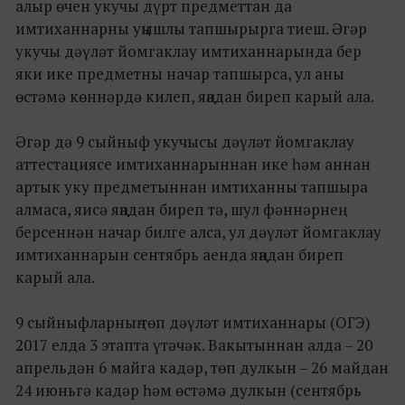
алыр өчен укучы дүрт предметтан да
имтиханнарны уңышлы тапшырырга тиеш. Әгәр
укучы дәүләт йомгаклау имтиханнарында бер
яки ике предметны начар тапшырса, ул аны
өстәмә көннәрдә килеп, яңадан биреп карый ала.
Әгәр дә 9 сыйныф укучысы дәүләт йомгаклау
аттестациясе имтиханнарыннан ике һәм аннан
артык уку предметыннан имтиханны тапшыра
алмаса, яисә яңадан биреп тә, шул фәннәрнең
берсеннән начар билге алса, ул дәүләт йомгаклау
имтиханнарын сентябрь аенда яңадан биреп
карый ала.
9 сыйныфларның төп дәүләт имтиханнары (ОГЭ)
2017 елда 3 этапта үтәчәк. Вакытыннан алда – 20
апрельдән 6 майга кадәр, төп дулкын – 26 майдан
24 июньгә кадәр һәм өстәмә дулкын (сентябрь