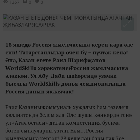
1367
0
0
18 яшеңдә Россия җыелмасына кереп кара әле
син! Татарстанлылар өчен бу – пүчтәк кенә!
Әнә, Казан егете Раил Шәрифҗанов
WorldSkills хәрәкәтенең Россия җыелмасына
эләккән. Ул Абу-Даби шәһәрендә узачак
быелгы WorldSkills дөнья чемпионатында
Россия данын яклаячак!
Раил Казанның коммуналь хуҗалык һәм төзелеш
көллиятендә белем ала. Әле шушы көннәрдә генә
ул «Агач остасы» дигән компетенция буенча
бөтен сынауларны узган. Һәм… Россия
җыелмасына кергән! 28 кешедән бары тик 7се