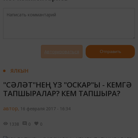
Авторизоваться
Отправить
ЯЛКЫН
"СӘЛӘТ"НЕҢ ҮЗ "ОСКАР"Ы - КЕМГӘ
ТАПШЫРАЛАР? КЕМ ТАПШЫРА?
автор,
16 февраля 2017 - 16:34
1338
0
0