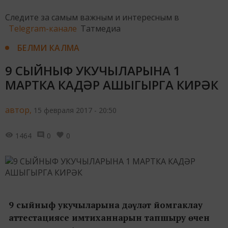
Следите за самым важным и интересным в
Telegram-канале
Татмедиа
БЕЛМИ КАЛМА
9 СЫЙНЫФ УКУЧЫЛАРЫНА 1
МАРТКА КАДӘР АШЫГЫРГА КИРӘК
автор,
15 февраля 2017 - 20:50
1464
0
0
9 сыйныф укучыларына дәүләт йомгаклау
аттестациясе имтиханнарын тапшыру өчен