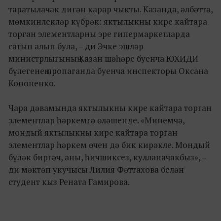
таратылачак дигән карар чыкты. Казанда, әлбәттә,
мөмкинлекләр күбрәк: яктылыкны кире кайтара
торган элементларны эре гипермаркетларда
сатып алып була, – ди Эчке эшләр
министрлыгының Казан шәһәре буенча ЮХИДИ
бүлегенең пропаганда буенча инспекторы Оксана
Кононенко.
Чара дәвамында яктылыкны кире кайтара торган
элементлар һәркемгә өләшенде. «Минемчә,
мондый яктылыкны кире кайтара торган
элементлар һәркем өчен дә бик кирәкле. Мондый
бүләк биргәч, аны, һичшиксез, кулланачакбыз», –
ди мәктәп укучысы Лилия Фәттахова белән
студент кыз Рената Гамирова.