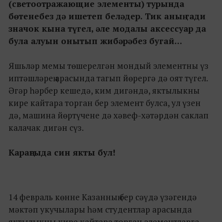
(светоотражающие элементы) турында
бөтенебез дә ишетеп беләдер. Тик аның гади
значок кына түгел, әле модалы аксессуар да
була алуын онытып жибәрәбез бугай…
Яшьләр мемы төшерелгән мондый элементны үз
иптәшләрең арасында тагып йөрергә дә оят түгел.
Әгәр һәрбер кешедә, ким дигәндә, яктылыкны
кире кайтара торган бер элемент булса, ул үзен
дә, машина йөртүчене дә хәвеф-хәтәрдән саклап
калачак дигән сүз.
Караңгыда син якты бул!
14 февраль көнне Казанның бер сәүдә үзәгендә
мәктәп укучылары һәм студентлар арасында
яктылыкны кире кайтара торган элементларга