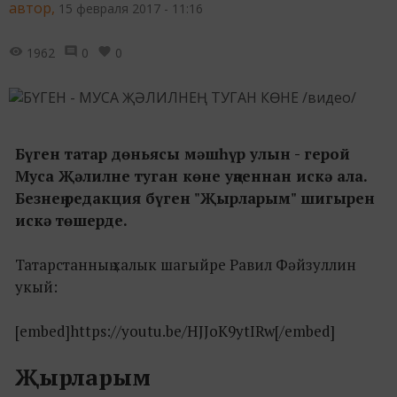
автор,
15 февраля 2017 - 11:16
1962
0
0
Бүген татар дөньясы мәшһүр улын - герой
Муса Җәлилне туган көне уңаеннан искә ала.
Безнең редакция бүген "Җырларым" шигырен
искә төшерде.
Татарстанның халык шагыйре Равил Фәйзуллин
укый:
[embed]https://youtu.be/HJJoK9ytIRw[/embed]
Җырларым