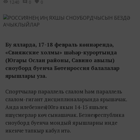
1240
0
0
Бу ялларда, 17-18 февраль көннәрендә,
«Свияжские холмы» шәһәр-курортында
(Югары Ослан районы, Савино авылы)
сноуборд буенча Бөтенроссия балалалар
ярышлары уза.
Спортчылар параллель слалом һәм параллель
слалом-гигант дисциплиналарында ярышачак.
Анда илебезнең 100гә якын 14-15 яшьлек
яшүсмерләр көч сынашачак. Безнең республика
сноуборд буенча мондый ярышларны инде
икенче тапкыр кабул итә.