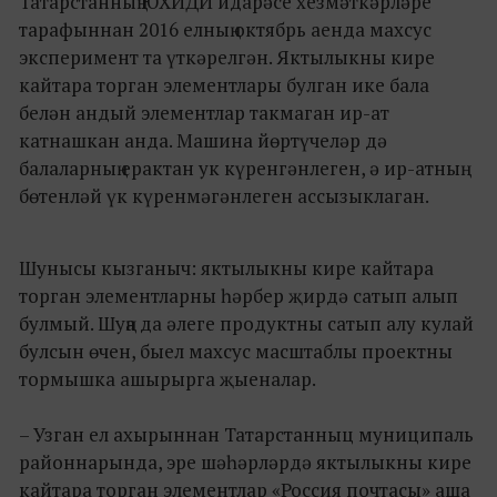
Татарстанның ЮХИДИ идарәсе хезмәткәрләре
тарафыннан 2016 елның октябрь аенда махсус
эксперимент та үткәрелгән. Яктылыкны кире
кайтара торган элементлары булган ике бала
белән андый элементлар такмаган ир-ат
катнашкан анда. Машина йөртүчеләр дә
балаларның ерактан ук күренгәнлеген, ә ир-атның
бөтенләй үк күренмәгәнлеген ассызыклаган.
Шунысы кызганыч: яктылыкны кире кайтара
торган элементларны һәрбер җирдә сатып алып
булмый. Шуңа да әлеге продуктны сатып алу кулай
булсын өчен, быел махсус масштаблы проектны
тормышка ашырырга җыеналар.
– Узган ел ахырыннан Татарстанныц муниципаль
районнарында, эре шәһәрләрдә яктылыкны кире
кайтара торган элементлар «Россия почтасы» аша