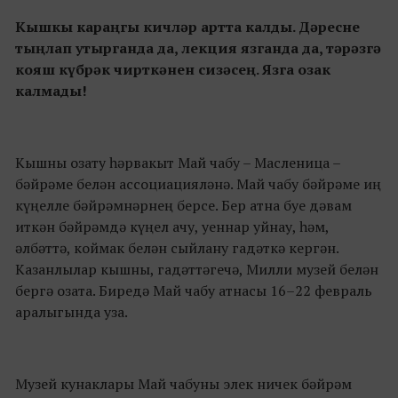
Кышкы караңгы кичләр артта калды. Дәресне
тыңлап утырганда да, лекция язганда да, тәрәзгә
кояш күбрәк чирткәнен сизәсең. Язга озак
калмады!
Кышны озату һәрвакыт Май чабу – Масленица –
бәйрәме белән ассоциацияләнә. Май чабу бәйрәме иң
күңелле бәйрәмнәрнең берсе. Бер атна буе дәвам
иткән бәйрәмдә күңел ачу, уеннар уйнау, һәм,
әлбәттә, коймак белән сыйлану гадәткә кергән.
Казанлылар кышны, гадәттәгечә, Милли музей белән
бергә озата. Биредә Май чабу атнасы 16–22 февраль
аралыгында уза.
Музей кунаклары Май чабуны элек ничек бәйрәм