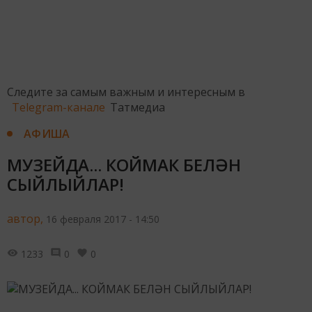
Следите за самым важным и интересным в
Telegram-канале
Татмедиа
АФИША
МУЗЕЙДА... КОЙМАК БЕЛӘН
СЫЙЛЫЙЛАР!
автор,
16 февраля 2017 - 14:50
1233
0
0