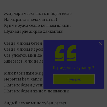
Җырларым, сез шытып йөрәгемдә
Ил кырында чәчәк атыгыз!
Күпме булса сездә көч һәм ялкын,
Шулкадәрле җирдә хаккыгыз!
Сездә минем бөтен тойгыларым,
Сездә минем керсез яшьләрем.
Сез үлсәгез, мин дә онытылырмын,
Яшәсәгез, мин дә яшәрмен.
Яңа видеоны күрдеңме?
Мин кабыздым җырда ялкын итеп
Йөрәгем һәм хаклык кушканны.
Тулырак
Җырым белән дусны иркәләдем,
Җырым белән җиңдем дошманны.
Алдый алмас мине түбән ләззәт,