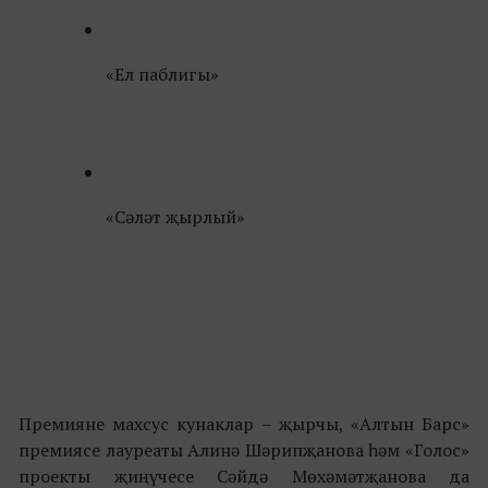
«Ел паблигы»
«Сәләт җырлый»
Премияне махсус кунаклар – җырчы, «Алтын Барс»
премиясе лауреаты Алинә Шәрипҗанова һәм «Голос»
проекты җиңүчесе Сәйдә Мөхәмәтҗанова да