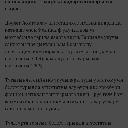
гаризаларны 1 мартка кадәр тапшырырга
кирәк.
Дәүләт йомгаклау аттестациясе имтиханнарында
катнашу өчен 9 сыйныф укучылары үз
мәктәбендә гариза язарга тиеш. Гаризада укучы
сайлаган предметлар һәм йомгаклау
аттестациясенең формасы күрсәтелә: төп дәүләт
имтиханы (ОГЭ) һәм дәүләт чыгарылыш
имтиханы (ГВЭ).
Тугызынчы сыйныф укучылары тулы урта гомуми
белем турында аттестатны алу өчен ике мәҗбүри
фәннән имтихан тапшырырга тиеш – рус теле һәм
математика. Калган ике имтиханны алар үзләре
сайлап алырга хокуклы.
Тулы урта гомуми белем турында аттестатны