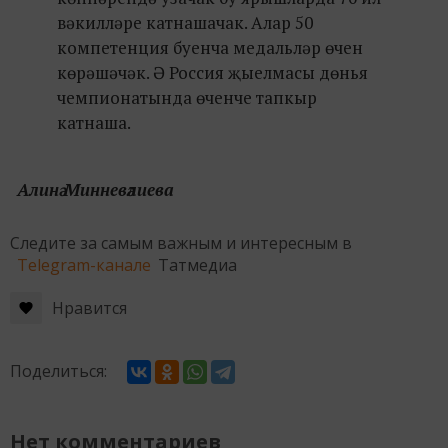
вәкилләре катнашачак. Алар 50
компетенция буенча медальләр өчен
көрәшәчәк. Ә Россия җыелмасы дөнья
чемпионатында өченче тапкыр
катнаша.
Алинә Минневәлиева
Следите за самым важным и интересным в
Telegram-канале
Татмедиа
Нравится
Поделиться:
Нет комментариев