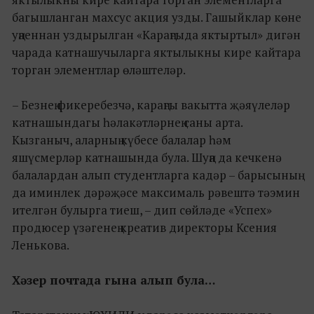
багышланган махсус акция узды. Гашыйклар көне
уңаеннан уздырылган «Караңгыда яктыртыл» дигән
чарада катнашучыларга яктылыкны кире кайтара
торган элементлар өләштеләр.
– Безнең фикеребезчә, караңгы вакытта җәяүлеләр
катнашындагы һәлакәтләрнең саны арта.
Кызганыч, аларның күбесе балалар һәм
яшүсмерләр катнашында була. Шуңа да кечкенә
балалардан алып студентларга кадәр – барысының
да иминлек дәрәҗәсе максималь рәвештә тәэмин
ителгән булырга тиеш, – дип сөйләде «Успех»
продюсер үзәгенең креатив директоры Ксения
Ленькова.
Хәзер почтада гына алып була…