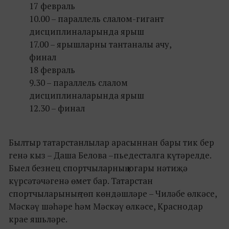
17 февраль
10.00 – параллель слалом-гигант
дисциплиналарында ярыш
17.00 – ярышларны тантаналы ачу,
финал
18 февраль
9.30 – параллель слалом
дисциплиналарында ярыш
12.30 – финал
Былтыр татарстанлылар арасыннан бары тик бер
генә кыз – Даша Белова –пьедесталга күтәрелде.
Быел безнец спортчыларның югары нәтиҗә
күрсәтәчәгенә өмет бар. Татарстан
спортчыларының төп көндәшләре – Чиләбе өлкәсе,
Мәскәү шәһәре һәм Мәскәү өлкәсе, Краснодар
крае яшьләре.