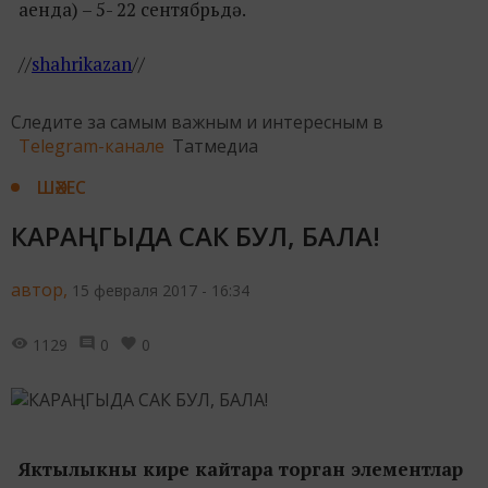
аенда) – 5- 22 сентябрьдә.
//
shahrikazan
//
Следите за самым важным и интересным в
Telegram-канале
Татмедиа
ШӘХЕС
КАРАҢГЫДА САК БУЛ, БАЛА!
автор,
15 февраля 2017 - 16:34
1129
0
0
Яктылыкны кире кайтара торган элементлар