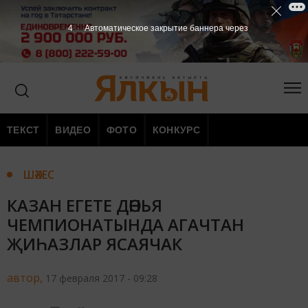
3
Автоматическое закрытие баннера через
ТЕКСТ
ВИДЕО
ФОТО
КОНКУРС
ШӘХЕС
КАЗАН ЕГЕТЕ ДӨНЬЯ
ЧЕМПИОНАТЫНДА АГАЧТАН
ҖИҺАЗЛАР ЯСАЯЧАК
автор,
17 февраля 2017 - 09:28