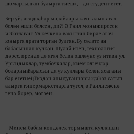
шомартылган булырга тиеш», – ди cтудент егет.
Бер уйласаң, шәһәр малайлары каян алып агач
белән эшли белсен, ди?! Ә Раил моның киресен
исбатлаган! Ул кечкенә вакыттан бирле агач
юнырга ярата торган булган. Бу сәләте аңа
бабасыннан күчкән. Шулай итеп, технология
дәресләрендә дә агач белән эшләүне үз иткән ул.
Урындыклар, тумбочкалар, кием элгечләр –
боларның барысын да үз куллары белән ясаганы
бар егетнең! Тиздән аның туганнары җиһаз сатып
алырга гипермаркетларга түгел, ә Раилнең өенә
генә йөрер, мөгаен!
– Минем бабам көндәлек тормышта кулланып