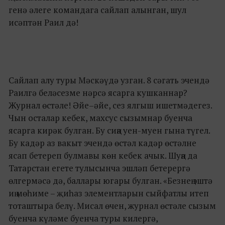
генә әлеге командага сайлап алынган, шул
исәптән Раил дә!
Сайлап алу туры Мәскәүдә узган. 8 сәгать эчендә
Раилгә беләсезме нәрсә ясарга кушканнар?
Журнал өстәле! Әйе–әйе, сез ялгыш ишетмәдегез.
Чын осталар кебек, махсус сызымнар буенча
ясарга кирәк булган. Бу сиңа уен-муен гына түгел.
Бу кадәр аз вакыт эчендә өстәл кадәр өстәлне
ясап бетереп булмавы көн кебек ачык. Шуңа да
Татарстан егете тулысынча эшләп бетерергә
өлгермәсә дә, баллары югары булган. «Безнең эштә
иң мөһиме – җиһаз элементларын сыйфатлы итеп
тоташтыра белү. Мисал өчен, журнал өстәле сызым
буенча күләме буенча туры килергә,