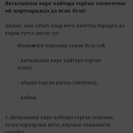
Яктылыкны кире кайтара торган элементны
өй шартларында да ясап була!
Димәк, аны сатып алыр өчен кибеткә барырга да
кирәк түгел дигән сүз.
Моның өчен нәрсәләр кирәк була соң?
– яктылыкны кире кайтара торган
лента;
– ябыша торган кәгазь (липучка);
– кайчы.
1. Яктылыкны кире кайтара торган лентаны,
кулга чорнарлык итеп, кирәкле озынлыкта
кисәбез;