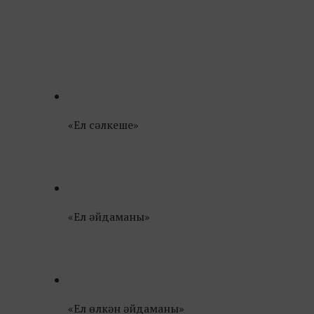
«Ел сәлкеше»
«Ел әйдаманы»
«Ел өлкән әйдаманы»