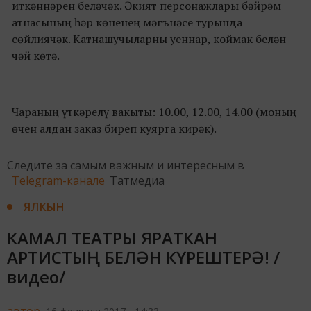
иткәннәрен беләчәк. Әкият персонажлары бәйрәм
атнасының һәр көненең мәгънәсе турында
сөйлиячәк. Катнашучыларны уеннар, коймак белән
чәй көтә.
Чараның үткәрелү вакыты: 10.00, 12.00, 14.00 (моның
өчен алдан заказ биреп куярга кирәк).
Следите за самым важным и интересным в
Telegram-канале
Татмедиа
ЯЛКЫН
КАМАЛ ТЕАТРЫ ЯРАТКАН
АРТИСТЫҢ БЕЛӘН КҮРЕШТЕРӘ! /
видео/
автор,