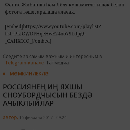
Фәнис Җиһанша һәм Лёля кушаматлы ишәк белән
фотога төшә, аралаша алачак.
[embed]https://www.youtube.com/playlist?
list=PLJOWDFHqeHwE24no7SLdpj9-
_CAHXOIO_[/embed]
Следите за самым важным и интересным в
Telegram-канале
Татмедиа
МӨМКИНЛЕКЛӘР
РОССИЯНЕҢ ИҢ ЯХШЫ
СНОУБОРДЧЫСЫН БЕЗДӘ
АЧЫКЛЫЙЛАР
автор,
16 февраля 2017 - 09:24