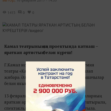
16 февраля 2017 - 14:33
1415
0
0
Камал театрының яңа проектында катнаш –
яраткан артистың белән күреш!
Г.Камал исемендәге Татар дәүләт Академия
театры «Kamal Backstage» проектын башлап
җибәрә. Әлеге проектның максаты – тамашачылар
белән якыннанрак танышу.
13 февраль көненнән башлап, тамашачыларның
яраткан артистлары белән очрашулар оештырыла,
спектакльләргә чакыру билетлары уйнатыла.