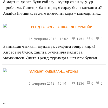
8 мартка дөрес бүләк сайлау – күпләр өчен зу-у-ур
проблема. Синең дә башың шул сорау белән катканмы?
Алайса һичшиксез әлеге видеоны кара – кызларның
күңелен ничек дөрес яулап алырга икәнен
төшенерсең....
ТРЕНДТА БУЛ - БАШКА СӨЛГЕ УРАП ЙӨР
16 февраля 2018 - 13:02
1754
0
0
Ваннадан чыккач, шунда ук селфига төшәргә кирәк!
Киресенчә булса, хайпта булмыйча калырга
мөмкинсең. Әлеге тренд турында ишетмәгән булсаң... бу
язманы укы.
"ЯЛКЫН" КАБЫЗГАН... АГОНЬ!
Instagramда яңа тренд популярлаша бара. B...
6 февраля 2018 - 15:14
1236
0
0