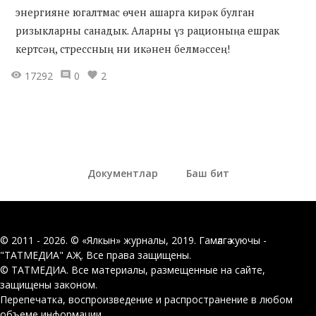
энергияне югалтмас өчен ашарга кирәк булган
ризыкларны санадык. Аларны үз рационыңа ешрак
кертсәң, стрессның ни икәнен белмәссең!
17292
0
2
Документлар
Баш бит
© 2011 - 2026. © «Ялкын» журналы, 2019. Гамәлгә куючы -
"ТАТМЕДИА" АҖ. Все права защищены.
© ТАТМЕДИА. Все материалы, размещенные на сайте,
защищены законом.
Перепечатка, воспроизведение и распространение в любом
объеме информации,