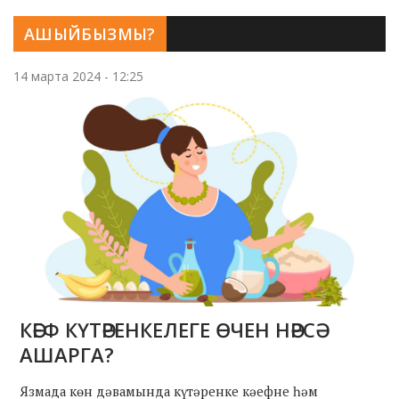
АШЫЙБЫЗМЫ?
14 марта 2024 - 12:25
КӘЕФ КҮТӘРЕНКЕЛЕГЕ ӨЧЕН НӘРСӘ
АШАРГА?
Язмада көн дәвамында күтәренке кәефне һәм