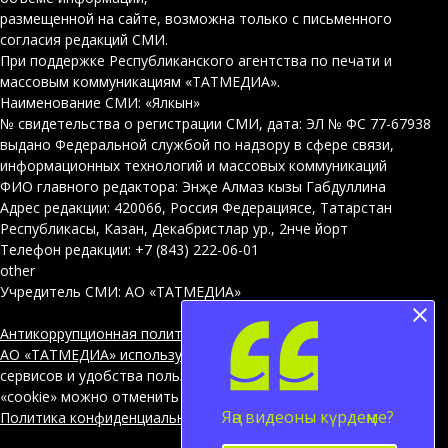
размещенной на сайте, возможна только с письменного
согласия редакций СМИ.
При поддержке Республиканского агентства по печати и
массовым коммуникациям «ТАТМЕДИА».
Наименование СМИ: «Ялкын»
№ свидетельства о регистрации СМИ, дата: ЭЛ № ФС 77-67938
выдано Федеральной службой по надзору в сфере связи,
информационных технологий и массовых коммуникаций
ФИО главного редактора: Энҗе Алмаз кызы Габдуллина
Адрес редакции: 420066, Россия Федерациясе, Татарстан
Республикасы, Казан, Декабристлар ур., 2нче йорт
Телефон редакции: +7 (843) 222-06-01
other
Учредитель СМИ: АО «ТАТМЕДИА»
Антикоррупционная политика
АО «ТАТМЕДИА» использует «cookie»
для персонализации
сервисов и удобства пользователей сайтом. Использование
«cookie» можно отменить в настройках браузера.
Яңа видеоны күрдеңме?
Политика конфиденциальности