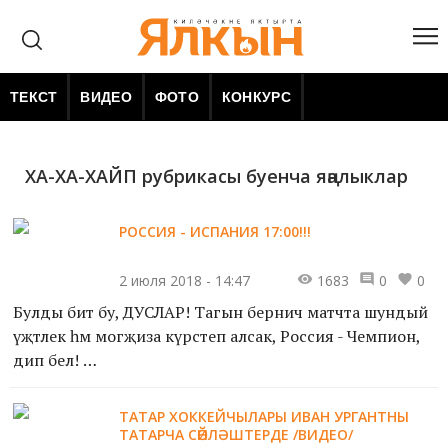
ТЕКСТ
ВИДЕО
ФОТО
КОНКУРС
ХА-ХА-ХАЙП рубрикасы буенча яңалыклар
РОССИЯ - ИСПАНИЯ 17:00!!!
2 июля 2018 - 14:47
1683
0
0
Булды бит бу, ДУСЛАР! Тагын берничә матчта шундый
үҗәтлек һәм могҗиза күрсәтеп алсак, Россия - Чемпион,
дип бел!
ТАТАР ХОККЕЙЧЫЛАРЫ ИВАН УРГАНТНЫ
Ләкин, дөресен әйтик, моның шулай булачагына берәү дә
ТАТАРЧА СӨЙЛӘШТЕРДЕ /ВИДЕО/