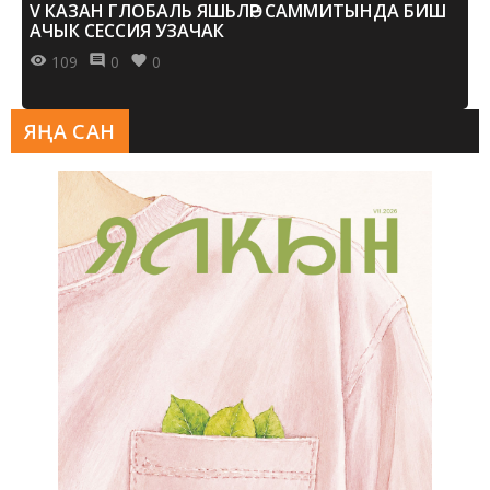
V КАЗАН ГЛОБАЛЬ ЯШЬЛӘР САММИТЫНДА БИШ
АЧЫК СЕССИЯ УЗАЧАК
109
0
0
ЯҢА САН