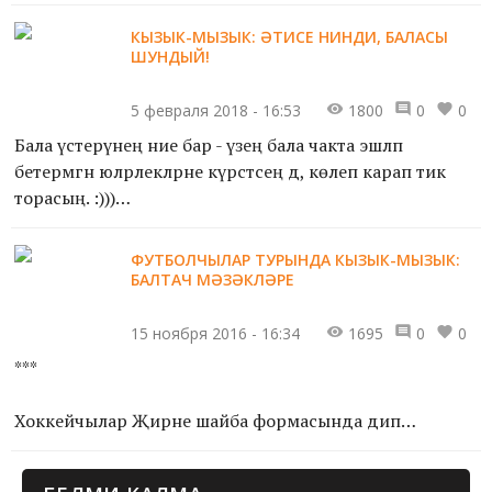
КЫЗЫК-МЫЗЫК: ӘТИСЕ НИНДИ, БАЛАСЫ
ШУНДЫЙ!
5 февраля 2018 - 16:53
1800
0
0
Бала үстерүнең ние бар - үзең бала чакта эшләп
Әгәр безнең шаярулар ошаса, дусларың белән бүлешергә
бетермәгән юләрлекләрне күрсәтәсең дә, көлеп карап тик
онытма!
торасың. :)))
ФУТБОЛЧЫЛАР ТУРЫНДА КЫЗЫК-МЫЗЫК:
Балаңа "куркыныч" янаганда көлми нишлисең?!
БАЛТАЧ МӘЗӘКЛӘРЕ
Куркынычы да соң әтәч-күркә хәтле г...
15 ноября 2016 - 16:34
1695
0
0
***
Хоккейчылар Җирне шайба формасында дип
уйлыйлар, футболчылар акыллырак.