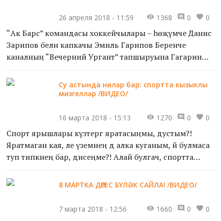
ышанмый иде бит.
"Кая инде...
26 апреля 2018 - 11:59
1368
0
0
“Ак Барс” командасы хоккейчылары – һөҗүмче Данис
Зарипов белән капкачы Эмиль Гарипов Беренче
каналның “Вечерний Ургант” тапшыруына Гагарин
кубогын алып килде. Тапшыру узган төн уртасында
булды.
Су астында ниләр бар: спортта кызыклы
мизгелләр /ВИДЕО/
Тат...
16 марта 2018 - 15:13
1270
0
0
Спорт ярышлары күзәтергә яратасыңмы, дустым?!
Яратмаган кая, әле үземнең дә алка куганым, йә булмаса
туп типкәнең бар, дисеңме?! Алай булгач, спортта
төрле хәлләр килеп чыгарга мөмкин булуын яхшы белә...
8 МАРТКА ДӨРЕС БҮЛӘК САЙЛА! /ВИДЕО/
7 марта 2018 - 12:56
1660
0
0