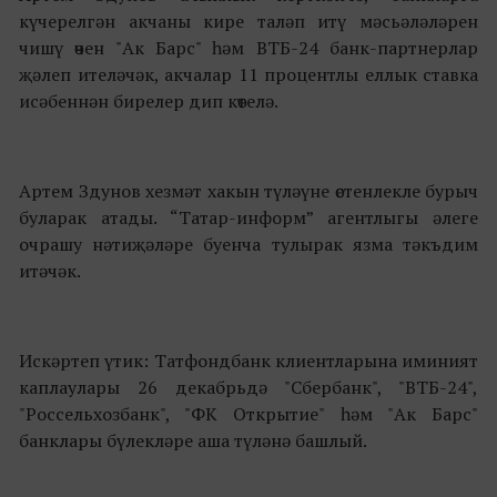
күчерелгән акчаны кире таләп итү мәсьәләләрен
чишү өчен "Ак Барс" һәм ВТБ-24 банк-партнерлар
җәлеп ителәчәк, акчалар 11 процентлы еллык ставка
исәбеннән бирелер дип көтелә.
Артем Здунов хезмәт хакын түләүне өстенлекле бурыч
буларак атады. “Татар-информ” агентлыгы әлеге
очрашу нәтиҗәләре буенча тулырак язма тәкъдим
итәчәк.
Искәртеп үтик: Татфондбанк клиентларына иминият
каплаулары 26 декабрьдә "Сбербанк", "ВТБ-24",
"Россельхозбанк", "ФК Открытие" һәм "Ак Барс"
банклары бүлекләре аша түләнә башлый.