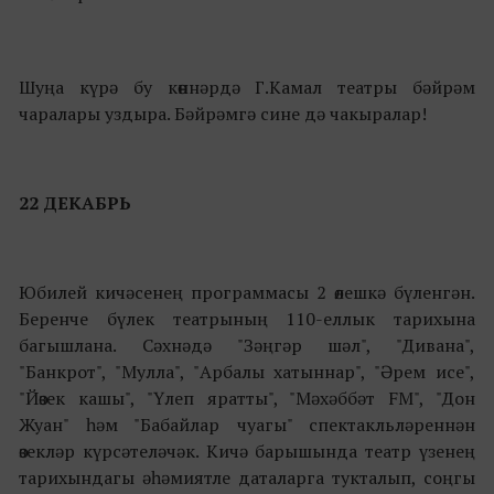
Шуңа күрә бу көннәрдә Г.Камал театры бәйрәм
чаралары уздыра. Бәйрәмгә сине дә чакыралар!
22 ДЕКАБРЬ
Юбилей кичәсенең программасы 2 өлешкә бүленгән.
Беренче бүлек театрының 110-еллык тарихына
багышлана. Сәхнәдә "Зәңгәр шәл", "Дивана",
"Банкрот", "Мулла", "Арбалы хатыннар", "Әрем исе",
"Йөзек кашы", "Үлеп яратты", "Мәхәббәт FM", "Дон
Жуан" һәм "Бабайлар чуагы" спектакльләреннән
өзекләр күрсәтеләчәк. Кичә барышында театр үзенең
тарихындагы әһәмиятле даталарга тукталып, соңгы