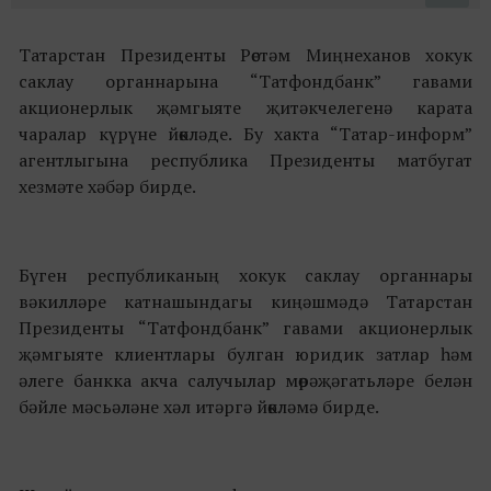
Татарстан Президенты Рөстәм Миңнеханов хокук
саклау органнарына “Татфондбанк” гавами
акционерлык җәмгыяте җитәкчелегенә карата
чаралар күрүне йөкләде. Бу хакта “Татар-информ”
агентлыгына республика Президенты матбугат
хезмәте хәбәр бирде.
Бүген республиканың хокук саклау органнары
вәкилләре катнашындагы киңәшмәдә Татарстан
Президенты “Татфондбанк” гавами акционерлык
җәмгыяте клиентлары булган юридик затлар һәм
әлеге банкка акча салучылар мөрәҗәгатьләре белән
бәйле мәсьәләне хәл итәргә йөкләмә бирде.