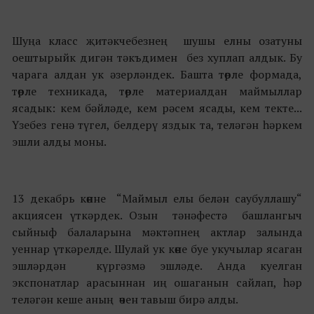
Шуңа класс җитәкчебезнең шушы елны озатуны
оештырыйк дигән тәкъдимен без хуплап алдык. Бу
чарага алдан ук әзерләндек. Башта төрле формада,
төрле техникада, төрле материалдан маймыллар
ясадык: кем бәйләде, кем рәсем ясады, кем текте...
Үзебез генә түгел, белдерү яздык та, теләгән һәркем
эшли алды моны.
13 декабрь көнне “Маймыл елы белән саубуллашу“
акциясен үткәрдек. Озын тәнәфестә башлангыч
сыйныф балаларына мәктәпнең актлар залында
уеннар үткәрелде. Шулай ук көне буе укучылар ясаган
эшләрдән күргәзмә эшләде. Анда куелган
экспонатлар арасыннан иң ошаганын сайлап, һәр
теләгән кеше аның өчен тавыш бирә алды.