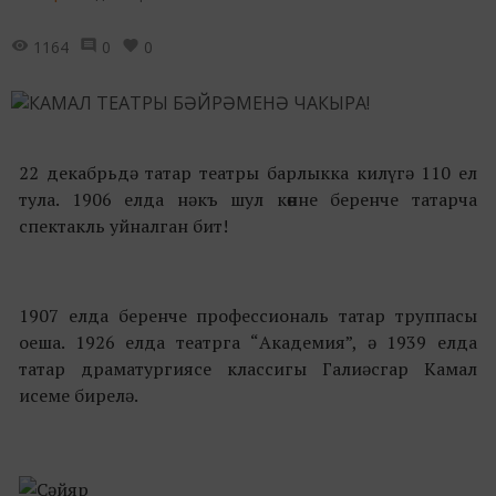
1164
0
0
22 декабрьдә татар театры барлыкка килүгә 110 ел
тула. 1906 елда нәкъ шул көнне беренче татарча
спектакль уйналган бит!
1907 елда беренче профессиональ татар труппасы
оеша. 1926 елда театрга “Академия”, ә 1939 елда
татар драматургиясе классигы Галиәсгар Камал
исеме бирелә.