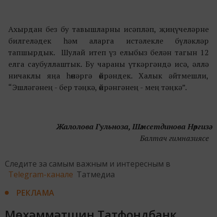
Ахырдан без бу тавышларны исәпләп, җиңүчеләрне
билгеләдек һәм аларга истәлекле бүләкләр
тапшырдык. Шулай итеп үз елыбыз белән тагын 12
елга саубуллаштык. Бу чараны үткәргәндә исә, әллә
ничаклы яңа һөнәргә өйрәндек. Халык әйтмешли,
“Эшләгәнең - бер тәңкә, өйрәнгәнең - мең тәңкә”.
Жалолова Гульноза, Шәмсетдинова Нәргизә
Балтач гимназиясе
Следите за самым важным и интересным в
Telegram-канале
Татмедиа
РЕКЛАМА
Мөхәммәтшин Татфондбанк