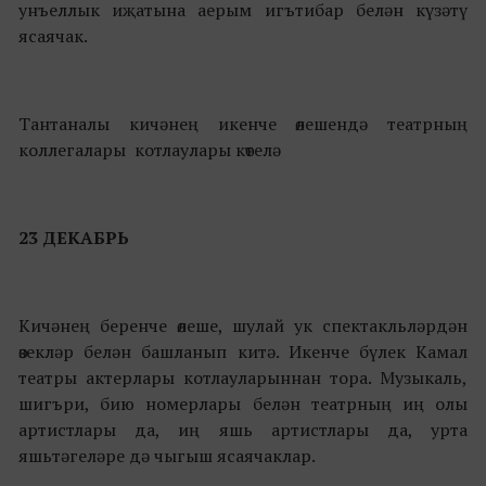
унъеллык иҗатына аерым игътибар белән күзәтү
ясаячак.
Тантаналы кичәнең икенче өлешендә театрның
коллегалары котлаулары көтелә
23 ДЕКАБРЬ
Кичәнең беренче өлеше, шулай ук спектакльләрдән
өзекләр белән башланып китә. Икенче бүлек Камал
театры актерлары котлауларыннан тора. Музыкаль,
шигъри, бию номерлары белән театрның иң олы
артистлары да, иң яшь артистлары да, урта
яшьтәгеләре дә чыгыш ясаячаклар.