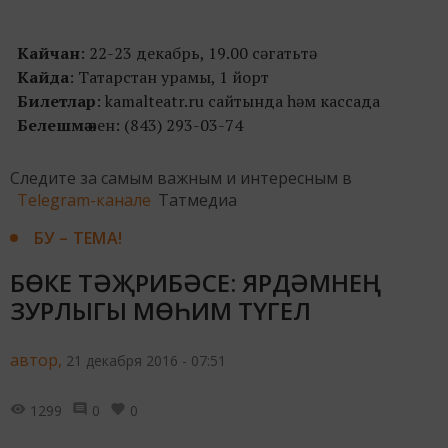
Кайчан
: 22-23 декабрь, 19.00 сәгатьтә
Кайда
: Татарстан урамы, 1 йорт
Билетлар
: kamalteatr.ru сайтында һәм кассада
Белешмә
өчен: (843) 293-03-74
Следите за самым важным и интересным в
Telegram-канале
Татмедиа
БУ – ТЕМА!
БӨКЕ ТӘҖРИБӘСЕ: ЯРДӘМНЕҢ
ЗУРЛЫГЫ МӨҺИМ ТҮГЕЛ
автор,
21 декабря 2016 - 07:51
1299
0
0