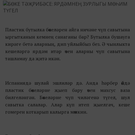
Пластик бутылка бөкеләрен айга ничәне чүп савытына
ыргытканын кемнең санаганы бар? Бутылка бушауга
кирәге бетә аларның, дип уйлыйбыз без. Ә чынлыкта
кешеләргә ярдәм итәр өчен аларны чүп савытына
ташламау да җитә икән.
Испаниядә шулай эшлиләр дә. Анда һәрбер өйдә
пластик бөкеләрне җыеп бару өчен махсус ваза
билгеләнгән. Бөкеләрне чүп чиләгенә түгел, шул
савытка салалар. Алар күп итеп җыелгач, кеше
гомерен коткарып калырга мөмкин.