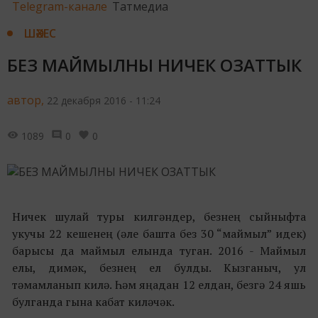
Telegram-канале
Татмедиа
ШӘХЕС
БЕЗ МАЙМЫЛНЫ НИЧЕК ОЗАТТЫК
автор,
22 декабря 2016 - 11:24
1089
0
0
Ничек шулай туры килгәндер, безнең сыйныфта
укучы 22 кешенең (әле башта без 30 “маймыл” идек)
барысы да маймыл елында туган. 2016 - Маймыл
елы, димәк, безнең ел булды. Кызганыч, ул
тәмамланып килә. Һәм яңадан 12 елдан, безгә 24 яшь
булганда гына кабат киләчәк.