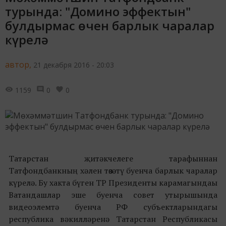
турында: "Домино эффектын"
булдырмас өчен барлык чаралар
күрелә
автор,
21 декабря 2016 - 20:03
1159
0
0
Татарстан җитәкчелеге тарафыннан
Татфондбанкның хәлен төзәтү буенча барлык чаралар
күрелә. Бу хакта бүген ТР Президенты карамагындаы
Ватандашлар эше буенча совет утырышында
видеоэлемтә буенча РФ субъектларындагы
республика вәкилләренә Татарстан Республикасы