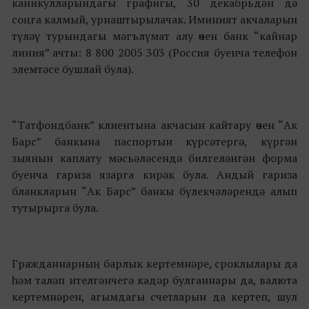
каникулларындагы графигы, 30 декабрьдән дә
соңга калмый, урнаштырылачак. Иминият акчаларын
түләү турындагы мәгълүмат алу өчен банк “кайнар
линия” ачты: 8 800 2005 303 (Россия буенча телефон
элемтәсе бушлай була).
“Татфондбанк” клиентына акчасын кайтару өчен “Ак
Барс” банкына паспортын күрсәтергә, күргән
зыянын каплату мәсьәләсендә билгеләнгән форма
буенча гариза язарга кирәк була. Андый гариза
бланкларын “Ак Барс” банкы бүлекчәләрендә алып
тутырырга була.
Гражданнарның барлык кертемнәре, сроклылары да
һәм таләп ителгәнчегә кадәр булганнары да, валюта
кертемнәрен, агымдагы счетларын да кертеп, шул