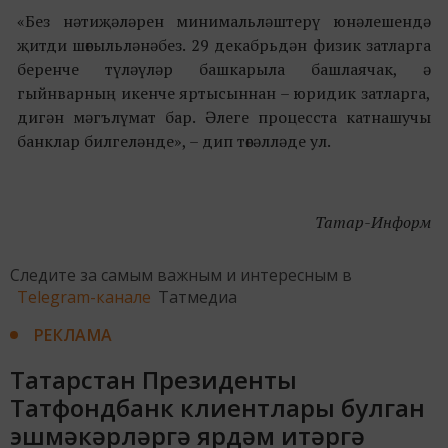
«Без нәтиҗәләрен минимальләштерү юнәлешендә
җитди шөгыльләнәбез. 29 декабрьдән физик затларга
беренче түләүләр башкарыла башлаячак, ә
гыйнварның икенче яртысыннан – юридик затларга,
дигән мәгълүмат бар. Әлеге процесста катнашучы
банклар билгеләнде», – дип төгәлләде ул.
Татар-Информ
Следите за самым важным и интересным в
Telegram-канале
Татмедиа
РЕКЛАМА
Татарстан Президенты
Татфондбанк клиентлары булган
эшмәкәрләргә ярдәм итәргә