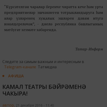
“Күрсәтелгән чаралар беренче чиратта кече һәм урта
предприятиеләр эшчәнлеген тотрыкландыруга һәм
алар үзләренең хуҗалык эшләрен дәвам итүгә
юнәлдереләчәк”, - диелә республика башлыгының
матбугат хезмәте хәбәрендә.
Татар-Информ
Следите за самым важным и интересным в
Telegram-канале
Татмедиа
АФИША
КАМАЛ ТЕАТРЫ БӘЙРӘМЕНӘ
ЧАКЫРА!
автор,
21 декабря 2016 - 11:40