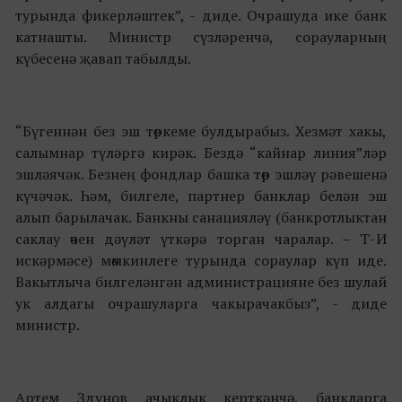
турында фикерләштек”, - диде. Очрашуда ике банк
катнашты. Министр сүзләренчә, сорауларның
күбесенә җавап табылды.
“Бүгеннән без эш төркеме булдырабыз. Хезмәт хакы,
салымнар түләргә кирәк. Бездә “кайнар линия”ләр
эшләячәк. Безнең фондлар башка төр эшләү рәвешенә
күчәчәк. Һәм, билгеле, партнер банклар белән эш
алып барылачак. Банкны санацияләү (банкротлыктан
саклау өчен дәүләт үткәрә торган чаралар. – Т-И
искәрмәсе) мөмкинлеге турында сораулар күп иде.
Вакытлыча билгеләнгән администрацияне без шулай
ук алдагы очрашуларга чакырачакбыз”, - диде
министр.
Артем Здунов ачыклык керткәнчә, банкларга