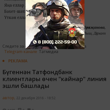
Яңа еллар да атлый.
Бәхет-шатлык өләшеп ул,
Үткән елларны саклый.
Энҗе Мөбәрәкҗанова
,
Мамадыш, Дүсмәт
Следите за самым важным и интересным в
Telegram-канале
Татмедиа
РЕКЛАМА
Бүгеннән Татфондбанк
клиентлары өчен "кайнар" линия
эшли башлады
автор,
22 декабря 2016 - 18:52