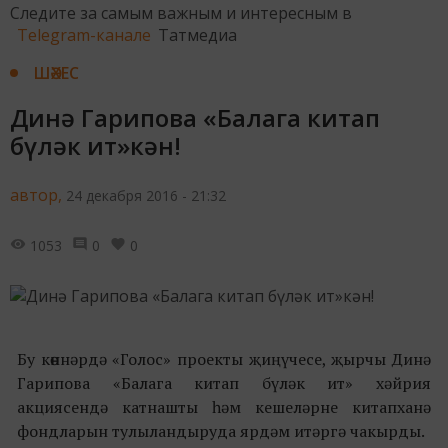
Следите за самым важным и интересным в
Telegram-канале
Татмедиа
ШӘХЕС
Динә Гарипова «Балага китап
бүләк ит»кән!
автор,
24 декабря 2016 - 21:32
1053
0
0
Бу көннәрдә «Голос» проекты җиңүчесе, җырчы Динә
Гарипова «Балага китап бүләк ит» хәйрия
акциясендә катнашты һәм кешеләрне китапханә
фондларын тулыландыруда ярдәм итәргә чакырды.