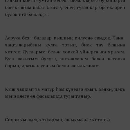
салкын коега чумган кебек тоела. Кырыс бураннарга
бай кышым кабат безгә үзенең гүзәл кар бөртекләрен
бүләк итә башлады.
Аеруча без - балалар кышның килүенә сөендек. Чана-
чаңгыларыбзны кулга тотып, биек тау башына
киттек. Дусларым белән хоккей уйнарга да яратам.
Буш вакытым булуга, иптәшләрем белән катокка
барып, яраткан уеным белән шөгыльләнәм.
Кыш чынлап та матур һәм күңелгә якын. Бәлки, нәкъ
менә әлеге ел фасылында тугангадыр.
Сихри кышым, тоткарлан, ашыкма әле китәргә.