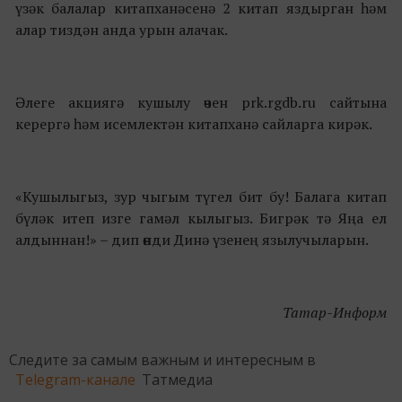
үзәк балалар китапханәсенә 2 китап яздырган һәм
алар тиздән анда урын алачак.
Әлеге акциягә кушылу өчен prk.rgdb.ru сайтына
керергә һәм исемлектән китапханә сайларга кирәк.
«Кушылыгыз, зур чыгым түгел бит бу! Балага китап
бүләк итеп изге гамәл кылыгыз. Бигрәк тә Яңа ел
алдыннан!» – дип өнди Динә үзенең язылучыларын.
Татар-Информ
Следите за самым важным и интересным в
Telegram-канале
Татмедиа