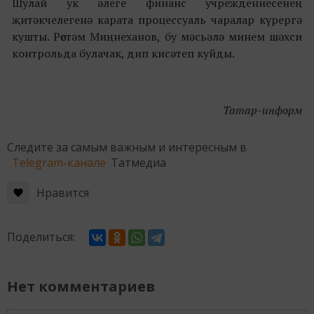
Шулай ук әлеге финанс учреждениесенең
җитәкчелегенә карата процессуаль чаралар күрергә
кушты. Рөстәм Миңнеханов, бу мәсьәлә минем шәхси
контрольда булачак, дип кисәтеп куйды.
Татар-информ
Следите за самым важным и интересным в
Telegram-канале
Татмедиа
Нравится
Поделиться:
Нет комментариев