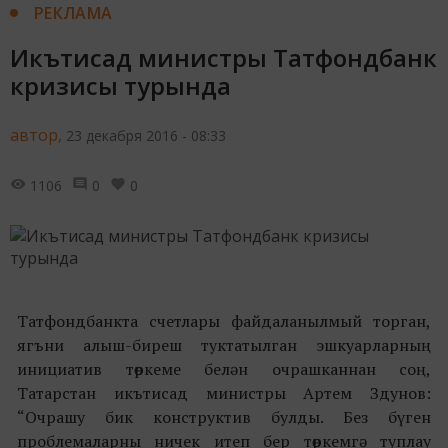
РЕКЛАМА
Икътисад министры Татфондбанк
кризисы турында
автор,
23 декабря 2016 - 08:33
1106
0
0
Татфондбанкта счетлары файдаланылмый торган,
ягъни алыш-биреш туктатылган эшкуарларның
инициатив төркеме белән очрашканнан соң,
Татарстан икътисад министры Артем Здунов:
“Очрашу бик конструктив булды. Без бүген
проблемаларны ничек итеп бер төркемгә туплау