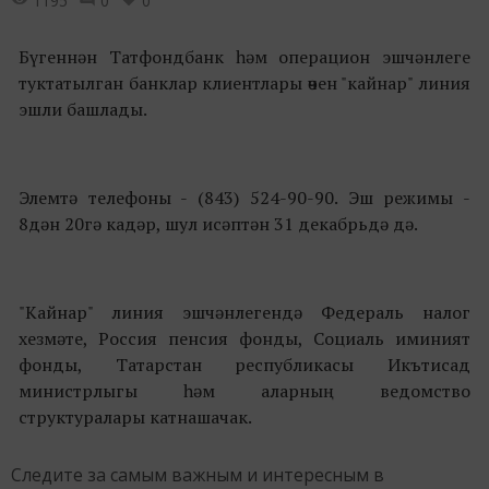
1195
0
0
Бүгеннән Татфондбанк һәм операцион эшчәнлеге
туктатылган банклар клиентлары өчен "кайнар" линия
эшли башлады.
Элемтә телефоны - (843) 524-90-90. Эш режимы -
8дән 20гә кадәр, шул исәптән 31 декабрьдә дә.
"Кайнар" линия эшчәнлегендә Федераль налог
хезмәте, Россия пенсия фонды, Социаль иминият
фонды, Татарстан республикасы Икътисад
министрлыгы һәм аларның ведомство
структуралары катнашачак.
Следите за самым важным и интересным в