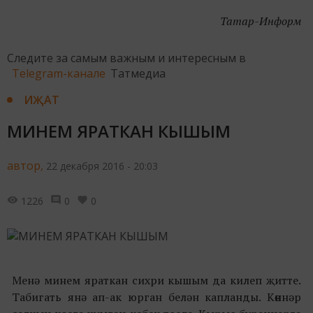
Татар-Информ
Следите за самым важным и интересным в
Telegram-канале
Татмедиа
ИҖАТ
МИНЕМ ЯРАТКАН КЫШЫМ
автор,
22 декабря 2016 - 20:03
1226
0
0
Менә минем яраткан сихри кышым да килеп җитте.
Табигать янә ап-ак юрган белән капланды. Көннәр