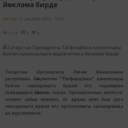
йөкләмә бирде
автор,
21 декабря 2016 - 12:57
1114
0
0
Татарстан Президенты Рөстәм Миңнеханов
республика Хөкүмәтенә “Татфондбанк” клиентлары
булган эшкуарларга ярдәм итү чараларын
булдырырга йөкләмә бирде. Президентның матбугат
хезмәте хәбәр иткәнчә, бу ярдәм кече һәм урта
эшкуарларга ярдәм итү программасы кысаларында
да күрсәтеләчәк.