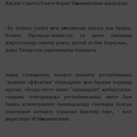
Дәүләт Советы Рәисе Фәрит Мөхәммәтшин җиткерде.
«Бу безнең үзебез өчен көтелмәгән җитди хәл булды.
Безнең Премьер-министр, ул әлеге банкның
директорлар советы рәисе, шулай ук бик борчулы», –
диде Татарстан парламенты башлыгы.
Аның сүзләренчә, хәзерге вакытта республикада
"домино эффектын" булдырмас өчен барлык чаралар
күрелә. «Бездә әлеге хәлне “кыздырып” җибәргәндә,
социаль челтәрләрдә республиканың әлеге һәм
башка коммерцияле банкларында счетлары булган
кешеләрне котырту турында фактлар бар», – дип
шәрехләде Ф.Мөхәммәтшин.