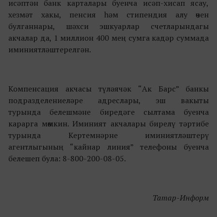
исәптән банк карталары буенча исәп-хисап ясау,
хезмәт хакы, пенсия һәм стипендия алу өчен
булганнары, шәхси эшкуарлар счетларындагы
акчалар да, 1 миллион 400 мең сумга кадәр суммада
иминиятләштерелгән.
Компенсация акчасы түләячәк “Ак Барс” банкы
подразделениеләре адреслары, эш вакыты
турында белешмәне биредәге сылтама буенча
карарга мөмкин. Иминият акчалары бирелү тәртибе
турында Кертемнәрне иминиятләштерү
агентлыгының “кайнар линия” телефоны буенча
белешеп була: 8-800-200-08-05.
Татар-Информ