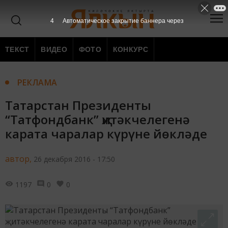
3
Автоматическое закрытие баннера через
ТЕКСТ
ВИДЕО
ФОТО
КОНКУРС
РЕКЛАМА
Татарстан Президенты
“Татфондбанк” җитәкчелегенә
карата чаралар күрүне йөкләде
автор,
26 декабря 2016 - 17:50
1197
0
0