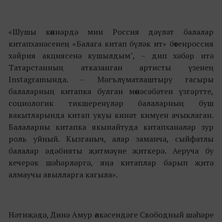
«Шушы көннәрдә мин Россия дәүләт балалар
китапханәсенең «Балага китап бүләк ит» бөтенроссия
хәйрия акциясенә кушылдым", – дип хәбәр итә
Татарстанның атказанган артисты үзенең
Instagramында. – Мәгълүматлаштыру гасыры
балаларның китапка булган мөнәсәбәтен үзгәртте,
социологик тикшеренүләр балаларның буш
вакытларында китап укуы кинәт кимүен ачыклаган.
Балаларны китапка якынайтуда китапханәләр зур
роль уйный. Кызганыч, алар заманча, сыйфатлы
балалар әдәбияты җитмәүне җиткерә. Аеруча бу
кечерәк шәһәрләргә, яңа китаплар барып җитә
алмаучы авылларга кагыла».
Нәтиҗәдә, Динә Амур өлкәсендәге Свободный шәһәре