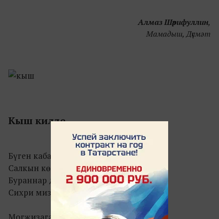
Алмаз Шәрифуллин
,
Мамадыш, Дүсмәт
Кыш килде
Бүген кабат кышлар килде,
Салкын көннәргә төреп.
Бураннар да уйный хәзер
Сихри мизгелгә күмеп.
Могҗизага бай кышым.