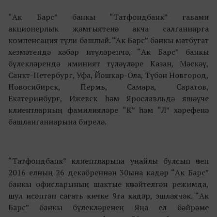
“Ак Барс” банкы “Татфондбанк” гавами
акционерлык җәмгыятенә акча салганнарга
компенсация түли башлый. “Ак Барс” банкы матбугат
хезмәтендә хәбәр итүләренчә, “Ак Барс” банкы
бүлекләрендә иминият түләүләре Казан, Мәскәү,
Санкт-Петербург, Уфа, Йошкар-Ола, Түбән Новгород,
Новосибирск, Пермь, Самара, Саратов,
Екатеринбург, Ижевск һәм Ярославльдә яшәүче
клиентларның фамилияләре “К” һәм “Л” хәрефенә
башланганнарына бирелә.
“Татфондбанк” клиентларына уңайлы булсын өчен
2016 елның 26 декабреннән 30ына кадәр “Ак Барс”
банкы офисларының шактые көчәйтелгән режимда,
шул исәптән сәгать кичке 9га кадәр, эшләячәк. “Ак
Барс” банкы бүлекләренең Яңа ел бәйрәме