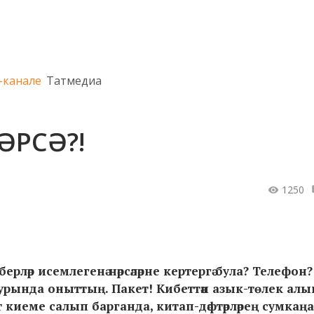
-канале
Татмедиа
ӘРСӘ?!
1250
әр исемлегенә нәрсәләрне кертергә була? Телефон?
 турында оныттың. Пакет! Кибеттән азык-төлек алы
т киеме салып барганда, китап-дәфтәрләрең сумкаңа