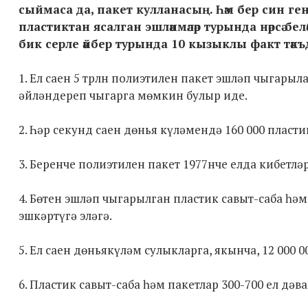
сыймаса да, пакет кулланасың. Һәм бер син генә
пластиктан ясалган эшләнмәләр турында нәрсә бел
бик серле әйбер турында 10 кызыклы факт тәкъд
1. Ел саен 5 трлн полиэтилен пакет эшләп чыгарыл
әйләндереп чыгарга мөмкин булыр иде.
2. Һәр секунд саен дөнья күләмендә 160 000 пласти
3. Беренче полиэтилен пакет 1977нче елда кибетлә
4. Бөтен эшләп чыгарылган пластик савыт-саба һ
эшкәртүгә эләгә.
5. Ел саен дөньякүләм сулыкларга, якынча, 12 000 0
6. Пластик савыт-саба һәм пакетлар 300-700 ел дә