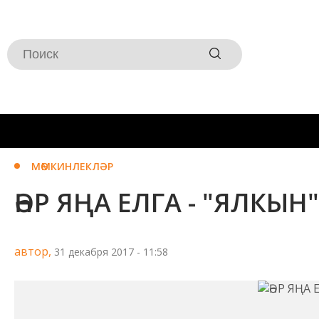
МӨМКИНЛЕКЛӘР
ҺӘР ЯҢА ЕЛГА - "ЯЛКЫН
автор,
31 декабря 2017 - 11:58