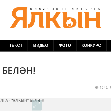
ТЕКСТ
ВИДЕО
ФОТО
КОНКУРС
" БЕЛӘН!
1542