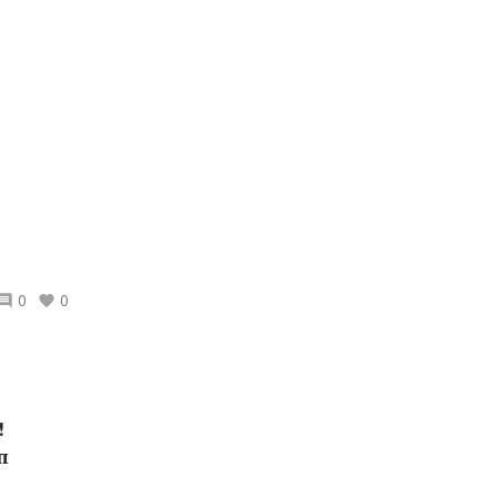
0
0
!
п