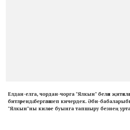
Елдан-елга, чордан-чорга "Ялкын" белән җитә
битләрендә бергәләшеп кичердек. Әби-бабаларыб
"Ялкын"ны киләсе буынга тапшыру безнең ур