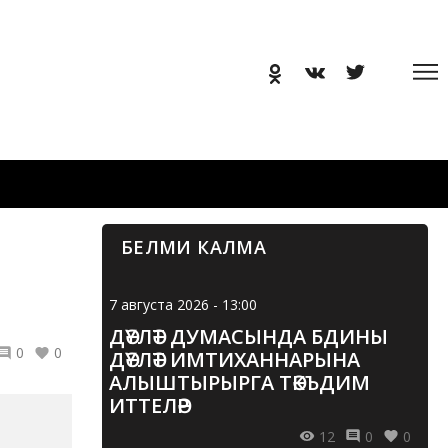
БЕЛМИ КАЛМА
7 августа 2026 - 13:00
ДӘҮЛӘТ ДУМАСЫНДА БДИНЫ
0
0
ДӘҮЛӘТ ИМТИХАННАРЫНА
АЛЫШТЫРЫРГА ТӘКЪДИМ
ИТТЕЛӘР
12
0
0