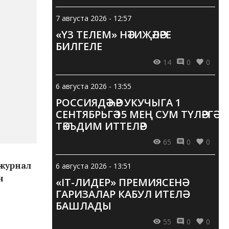
7 августа 2026 - 12:57
«ҮЗ ТЕЛЕМ» НӘТИҖӘЛӘРЕ
БИЛГЕЛЕ
14
0
0
6 августа 2026 - 13:55
РОССИЯДӘ ҺӘР УКУЧЫГА 1
СЕНТЯБРЬГӘ 15 МЕҢ СУМ ТҮЛӘРГӘ
ТӘКЪДИМ ИТТЕЛӘР
65
0
0
 журнал
6 августа 2026 - 13:51
н
«IT-ЛИДЕР» ПРЕМИЯСЕНӘ
ГАРИЗАЛАР КАБУЛ ИТЕЛӘ
БАШЛАДЫ
55
0
0