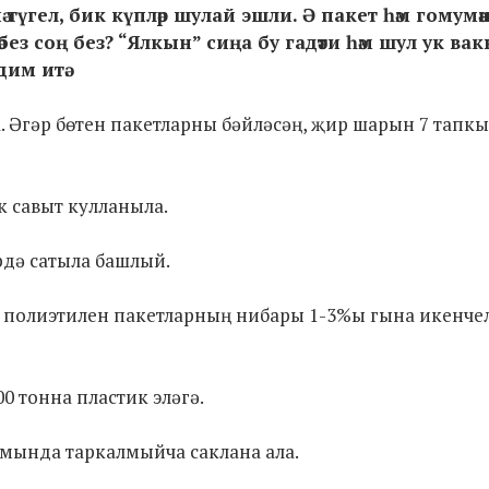
 түгел, бик күпләр шулай эшли. Ә пакет һәм гомумә
әбез соң без? “Ялкын” сиңа бу гадәти һәм шул ук ва
им итә.
а. Әгәр бөтен пакетларны бәйләсәң, җир шарын 7 тапк
к савыт кулланыла.
рдә сатыла башлый.
әм полиэтилен пакетларның нибары 1-3%ы гына икенче
00 тонна пластик эләгә.
вамында таркалмыйча саклана ала.