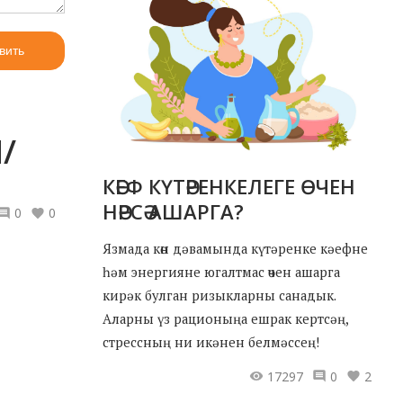
вить
/
КӘЕФ КҮТӘРЕНКЕЛЕГЕ ӨЧЕН
НӘРСӘ АШАРГА?
0
0
Язмада көн дәвамында күтәренке кәефне
һәм энергияне югалтмас өчен ашарга
кирәк булган ризыкларны санадык.
Аларны үз рационыңа ешрак кертсәң,
стрессның ни икәнен белмәссең!
17297
0
2