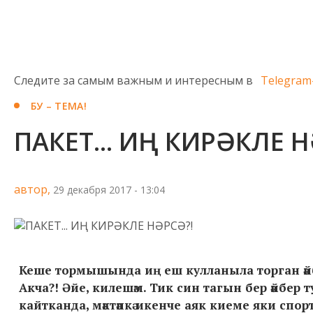
Следите за самым важным и интересным в
Telegram
БУ – ТЕМА!
ПАКЕТ... ИҢ КИРӘКЛЕ Н
автор,
29 декабря 2017 - 13:04
Кеше тормышында иң еш кулланыла торган әйберл
Акча?! Әйе, килешәм. Тик син тагын бер әйбер
кайтканда, мәктәпкә икенче аяк киеме яки спор