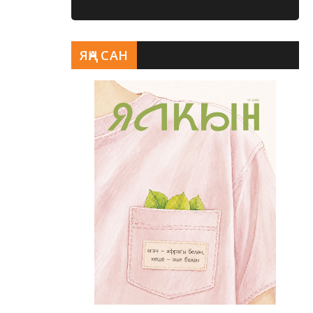
ЯҢА САН