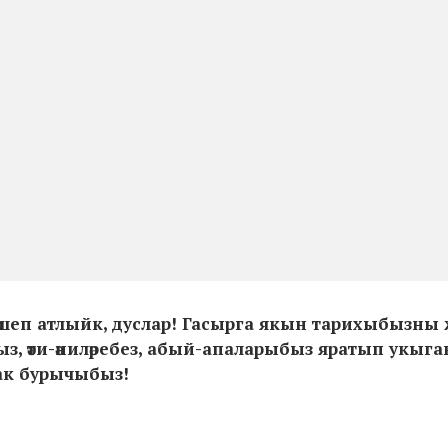
кләшеп атлыйк, дуслар! Гасырга якын тарихыбызны
ыз, әти-әниләребез, абый-апаларыбыз яратып укыга
так бурычыбыз!