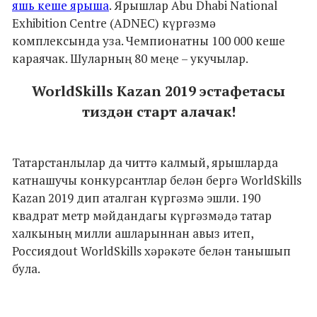
яшь кеше ярыша
. Ярышлар Abu Dhabi National
Exhibition Centre (ADNEC) күргәзмә
комплексында уза. Чемпионатны 100 000 кеше
караячак. Шуларның 80 меңе – укучылар.
WorldSkills Kazan 2019 эстафетасы
тиздән старт алачак!
Татарстанлылар да читтә калмый, ярышларда
катнашучы конкурсантлар белән бергә WorldSkills
Kazan 2019 дип аталган күргәзмә эшли. 190
квадрат метр мәйдандагы күргәзмәдә татар
халкының милли ашларыннан авыз итеп,
Россиядout WorldSkills хәрәкәте белән танышып
була.