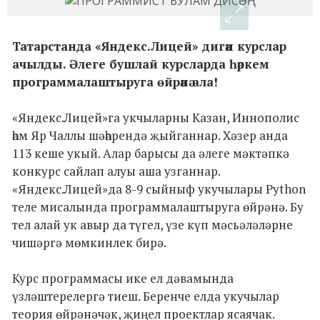
Татарстанда «Яндекс.Лицей» дигән курслар
ачылды. Әлеге бушлай курсларда һәркем
программалаштыруга өйрәнә ала!
«Яндекс.Лицей»га укчыларны Казан, Иннополис
һәм Яр Чаллы шәһәрендә җыйганнар. Хәзер анда
113 кеше укый. Алар барысы да әлеге мәктәпкә
конкурс сайлап алуы аша узганнар.
«Яндекс.Лицей»да 8-9 сыйныф укучылары Python
теле мисалында программалаштыруга өйрәнә. Бу
тел алай ук авыр да түгел, үзе күп мәсьәләләрне
чишәргә мөмкинлек бирә.
Курс программасы ике ел дәвамында
үзләштерелергә тиеш. Беренче елда укучылар
теория өйрәнәчәк, җиңел проектлар ясаячак.