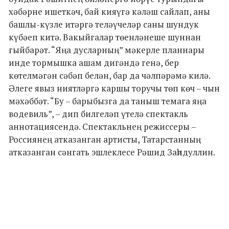
хәбәрне ишеткәч, бай кияүгә кәләш сайлап, аны
башлы-күзле итәргә теләүчеләр саны шундук
күбәеп китә. Вакыйгалар төенләнеше шуннан
гыйбарәт. “Яңа дусларның” мәкерле планнары
инде тормышка ашам дигәндә генә, бер
көтелмәгән сәбәп белән, бар да чәлпәрәмә килә.
Әлеге явыз ниятләргә каршы торучы төп көч – чын
мәхәббәт. “Бу – барыбызга да таныш темага яңа
водевиль”, – дип билгеләп үтелә спектакль
аннотациясендә. Спектакльнең режиссеры –
Россиянең атказанган артисты, Татарстанның
атказанган сәнгать эшлеклесе Рәшид Заһидуллин.