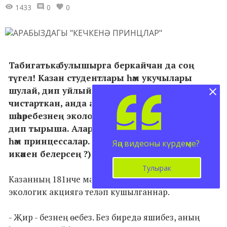
1433
0
0
Табигатькә булышырга беркайчан да соң
түгел! Казан студентлары һәм укучылары
шулай, дип уйлый. Бүген Казансу ярын
чистарткан, анда агачлар утырткан яшьләр
шәһәребезнең экологиясе югары дәрәҗәдә булсын,
дип тырыша. Алар - чып-чын кечкенә принц
һәм принцессалар. (Язма ахырында ник
Яңа видеоны күрдеңме?
икәнен белерсең ?)
Тулырак
Казанның 181нче мәктәбе укучылары да бу
экологик акциягә теләп кушылганнар.
- Җир - безнең өебез. Без биредә яшибез, аның