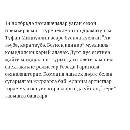
14 ноябрьдә тамашачылар узган сезон
премьерасын – күренекле татар драматургы
Туфан Миңнуллин әсәре буенча куелган “Ак
тәүбә, кара тәүбә. Безнең көннәр” музыкаль
комедиясен карый алачак. Дүрт дус егетнең
җәйге маҗаралары турындагы әлеге заманча
спектакльне режиссер Резеда Гарипова
сәхнәләштерде. Комедия яшьлек дәрте белән
сугарылган җырларга бай. Аларны артистлар
төрле музыка уен коралларында уйнап, “тере”
тавышка башкара.