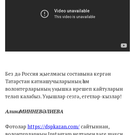
Без дә Россия җыелмасы составына кергән
Татарстан катнашучыларының һәм
волонтерларының уңышка ирешеп кайтуларын
теләп калабыз. Уңышлар сезгә, егетләр-кызлар!
Алинә МИННЕВӘЛИЕВА
Фотолар
https://dspkazan.com/
сайтыннан,
волонтерларның Instagram челтәрендәге шәхси