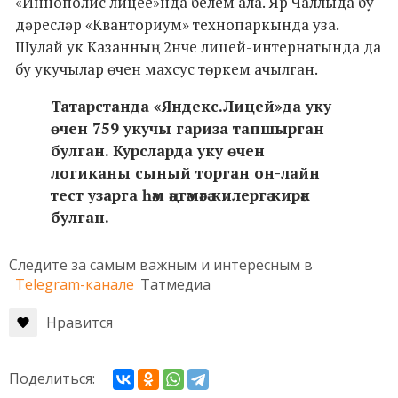
«Иннополис лицее»нда белем ала. Яр Чаллыда бу
дәресләр «Кванториум» технопаркында уза.
Шулай ук Казанның 2нче лицей-интернатында да
бу укучылар өчен махсус төркем ачылган.
Татарстанда «Яндекс.Лицей»да уку
өчен 759 укучы гариза тапшырган
булган. Курсларда уку өчен
логиканы сыный торган он-лайн
тест узарга һәм әңгәмәгә килергә кирәк
булган.
Следите за самым важным и интересным в
Telegram-канале
Татмедиа
Нравится
Поделиться: