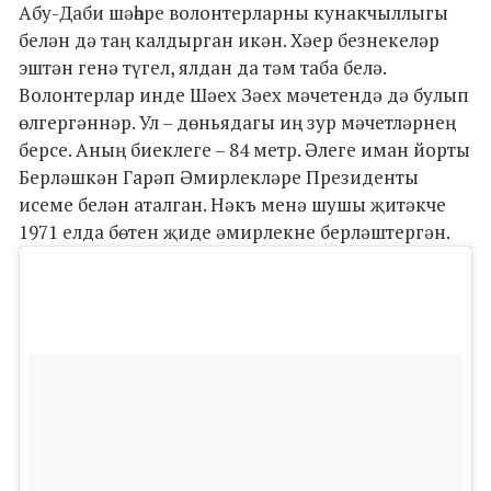
Абу-Даби шәһәре волонтерларны кунакчыллыгы
белән дә таң калдырган икән. Хәер безнекеләр
эштән генә түгел, ялдан да тәм таба белә.
Волонтерлар инде Шәех Зәех мәчетендә дә булып
өлгергәннәр. Ул – дөньядагы иң зур мәчетләрнең
берсе. Аның биеклеге – 84 метр. Әлеге иман йорты
Берләшкән Гарәп Әмирлекләре Президенты
исеме белән аталган. Нәкъ менә шушы җитәкче
1971 елда бөтен җиде әмирлекне берләштергән.