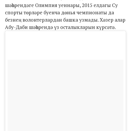
шәһәрендәге Олимпия уеннары, 2015 елдагы Су
спорты төрләре буенча дөнья чемпионаты да
безнең волонтерлардан башка узмады. Хәзер алар
Абу-Даби шәһәрендә үз осталыкларын күрсәтә.