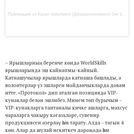
Публикация от Kazan Volunteers (@kazanvolunteers)
Окт 15 2017 в 12:57 PDT
– Ярышларның беренче көндә WorldSkills
ярышларында эш кайнапмы-кайный.
Катнашучылар ярышларда катнаша башлады, ә
волонтерлар үз эшләрен мәйданчыкларда дәвам
итте. «Протокол» дип аталган позициядә VIP-
кунаклар белән эшлибез. Минем төп бурычым –
VIP-кунакларга тантаналы кичке ашларга, махсус
чараларга чакыру кәгазьләре, сувенир
продукциясен әзерләү һәм тарату. Алда – тагын 4
көн. Алар да шулай искиткеч дәрәҗәдә һәм