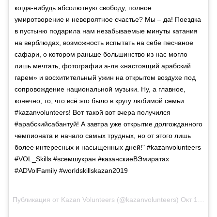
когда-нибудь абсолютную свободу, полное
умиротворение и невероятное счастье? Мы – да! Поездка
в пустыню подарила нам незабываемые минуты катания
на верблюдах, возможность испытать на себе песчаное
сафари, о котором раньше большинство из нас могло
лишь мечтать, фотографии а-ля «настоящий арабский
гарем» и восхитительный ужин на открытом воздухе под
сопровождение национальной музыки. Ну, а главное,
конечно, то, что всё это было в кругу любимой семьи
#kazanvolunteers! Вот такой вот вчера получился
#арабскийсабантуй! А завтра уже открытие долгожданного
чемпионата и начало самых трудных, но от этого лишь
более интересных и насыщенных дней!" #kazanvolunteers
#VOL_Skills #всемшукран #казанскиеВЭмиратах
#ADVolFamily #worldskillskazan2019
Публикация от Kazan Volunteers (@kazanvolunteers)
Окт 13 2017 в 1:15 PDT