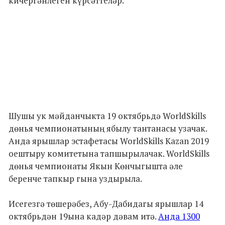
кичергәнлеген күрсәттеләр.
Шушы ук мәйданчыкта 19 октябрьдә WorldSkills
дөнья чемпионатының ябылу тантанасы узачак.
Анда ярышлар эстафетасы WorldSkills Kazan 2019
оештыру комитетына тапшырылачак. WorldSkills
дөнья чемпионаты Якын Көнчыгышта әле
беренче тапкыр гына уздырыла.
Исегезгә төшерәбез, Абу-Дабидагы ярышлар 14
октябрьдән 19ына кадәр дәвам итә.
Анда 1300