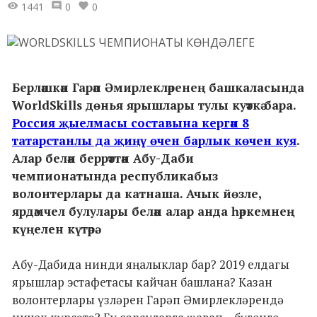
1441
0
0
Берләшкән Гарәп Әмирлекләренең башкаласында
WorldSkills дөнья ярышлары тулы куәткә бара.
Россия җыелмасы составына кергән 8
татарстанлы да җиңү өчен барлык көчен куя
.
Алар белән беррәттән Абу-Даби
чемпионатында республикабыз
волонтерлары да катнаша. Ачык йөзле,
ярдәмчел булулары белән алар анда һәркемнең
күңелен күтәрә.
Абу-Дабида нинди яңалыклар бар? 2019 елдагы
ярышлар эстафетасы кайчан башлана? Казан
волонтерлары үзләрен Гарәп Әмирлекләрендә