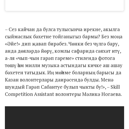
– Сез кайчан да булса тулысынча ирекне, акылга
сыймаслык бәхетне тойганыгыз бармы? Без моңа
«Әйе!» дип җавап бирәбез. Чөнки без чүлгә бару,
анда дөяләрдә йөрү, комлы сафарида сәяхәт итү,
а-ля «чып-чын гарәп гареме» стилендә фотога
төшү һәм милли музыка астындагы кичке аш ашау
бәхетен татыдык. Иң мөһиме боларның барысы да
Казан волонтерлары даирәсендә булды. Менә
шундый Гарәп Сабантуе булып чыкты бу!», – Skill
Competition Assistant волонтеры Мәликә Ногаева.