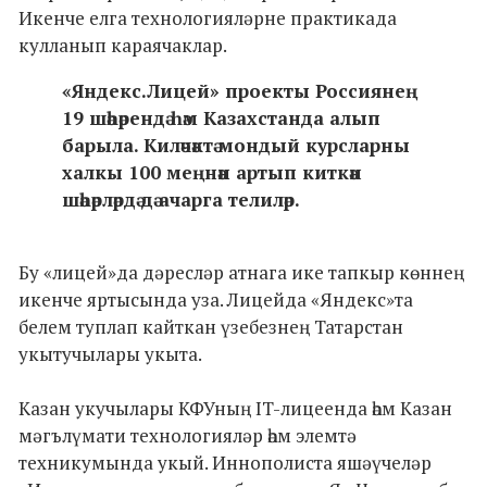
Икенче елга технологияләрне практикада
кулланып караячаклар.
«Яндекс.Лицей» проекты Россиянең
19 шәһәрендә һәм Казахстанда алып
барыла. Киләчәктә мондый курсларны
халкы 100 меңнән артып киткән
шәһәрләрдә дә ачарга телиләр.
Бу «лицей»да дәресләр атнага ике тапкыр көннең
икенче яртысында уза. Лицейда «Яндекс»та
белем туплап кайткан үзебезнең Татарстан
укытучылары укыта.
Казан укучылары КФУның IT-лицеенда һәм Казан
мәгълүмати технологияләр һәм элемтә
техникумында укый. Иннополиста яшәүчеләр