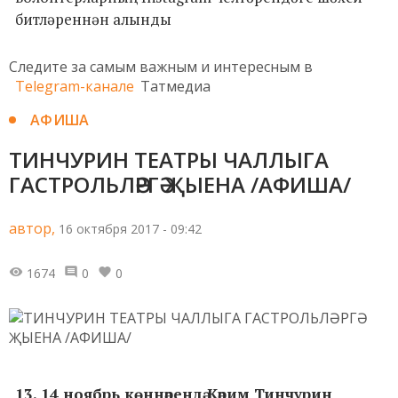
битләреннән алынды
Следите за самым важным и интересным в
Telegram-канале
Татмедиа
АФИША
ТИНЧУРИН ТЕАТРЫ ЧАЛЛЫГА
ГАСТРОЛЬЛӘРГӘ ҖЫЕНА /АФИША/
автор,
16 октября 2017 - 09:42
1674
0
0
13, 14 ноябрь көннәрендә Кәрим Тинчурин