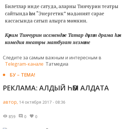
Билетлар инде сатуда, аларны Тинчурин театры
сайтында һәм “Энергетик” мәдәният сарае
кассасында сатып алырга мөмкин.
Кәрим Тинчурин исемендәге Татар дәүләт драма һәм
комедия театры матбугат хезмәте
Следите за самым важным и интересным в
Telegram-канале
Татмедиа
БУ – ТЕМА!
РЕКЛАМА: АЛДЫЙ ҺӘМ АЛДАТА
автор,
14 октября 2017 - 08:36
859
0
0