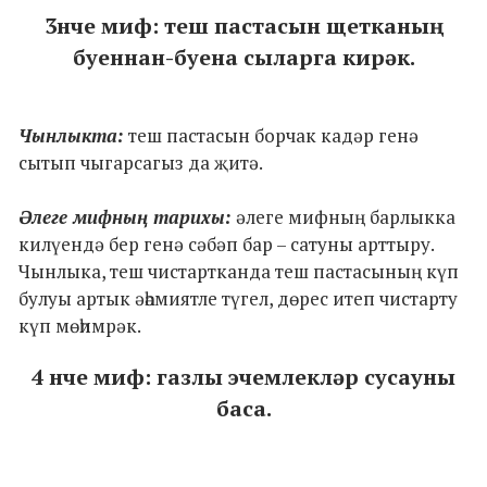
3нче миф: теш пастасын щетканың
буеннан-буена сыларга кирәк.
Чынлыкта:
теш пастасын борчак кадәр генә
сытып чыгарсагыз да җитә.
Әлеге мифның тарихы:
әлеге мифның барлыкка
килүендә бер генә сәбәп бар – сатуны арттыру.
Чынлыка, теш чистартканда теш пастасының күп
булуы артык әһәмиятле түгел, дөрес итеп чистарту
күп мөһимрәк.
4 нче миф: газлы эчемлекләр сусауны
баса.