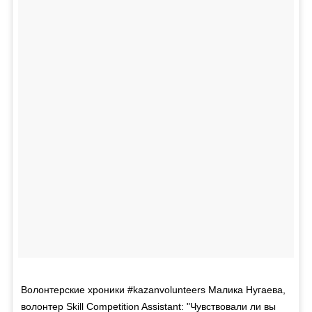
Волонтерские хроники #kazanvolunteers Малика Нугаева,
волонтер Skill Competition Assistant: "Чувствовали ли вы