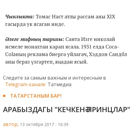
Чынлыкта:
Томас Наст атлы рәссам аны ХIX
гасырда ук ясаган инде.
Әлеге мифның тарихы:
Санта Изге николай
исмеле монахтан карап ясала. 1931 елда Coca-
Colaның реклама биергә уйлагач, Хэддон Сандбл
аны бераз үзгәртеп, яңадан ясый.
Следите за самым важным и интересным в
Telegram-канале
Татмедиа
ТАТАРСТАНЫМ БАР!
АРАБЫЗДАГЫ "КЕЧКЕНӘ ПРИНЦЛАР"
автор,
13 октября 2017 - 16:39