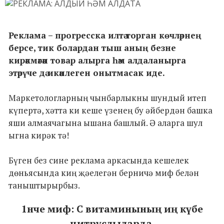
Реклама – прогресска илтә торган көчләрнең
берсе, тик болардан тыш аның безне
кирәкмәгән товар алырга һәм алдаланырга
этәрүче дә икәнлеген онытмасак иде.
Маркетологларның чынбарлыкны шундый итеп
күпертә, хәтта ки кеше үзенең бу әйбердән башка
яши алмаячагына ышана башлый. Ә аларга шул
ыгна кирәк тә!
Бүген без сине реклама аркасында кешелек
дөньясында киң җәелегән берничә миф белән
таныштырырбыз.
1нче миф: С витаминының иң күбе
цитруслыларда.