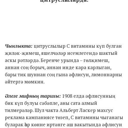
Чынлыкта:
цитруслылыр С витамины күп булган
җиләк-җимеш, яшелчәләр исемлегендә шактый
аскы рәтләрдә. Беренче урында – гөлҗимеш,
аннан соң борыч, аннан инде кара карлыган,
бары тик шуннан соң гына әфлисун, лимоннарны
әйтергә мөмкин.
Әлеге мифның тарихы:
1908 елда әфлисунның
бик күп булуы сәбәпле, аны сата алмый
тилмерәләр. Шул чакта Альберт Ласкер махсус
реклама кампаниясе төзеп, С витамины чыганагы
буларак һәр көнне иртәнге аш вакытында әфлисун