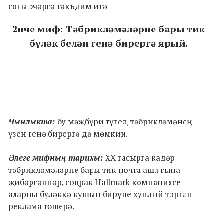
согы эчәргә тәкъдим итә.
2нче миф: Тәбрикләмәләрне бары тик
бүләк белән генә бирергә ярый.
Чынлыкта:
бу мәҗбүри түгел, тәбрикләмәнең
үзен генә бирергә дә мөмкин.
Әлеге мифның тарихы:
XX гасырга кадәр
тәбрикләмәләрне бары тик почта аша гына
җибәргәннәр, соңрак Hallmark компаниясе
аларны бүләккә кушып бирүне хуплый торган
реклама төшерә.