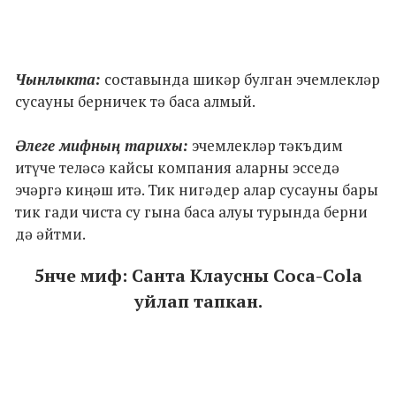
Чынлыкта:
составында шикәр булган эчемлекләр
сусауны берничек тә баса алмый.
Әлеге мифның тарихы:
эчемлекләр тәкъдим
итүче теләсә кайсы компания аларны эсседә
эчәргә киңәш итә. Тик нигәдер алар сусауны бары
тик гади чиста су гына баса алуы турында берни
дә әйтми.
5нче миф: Санта Клаусны Coca-Cola
уйлап тапкан.