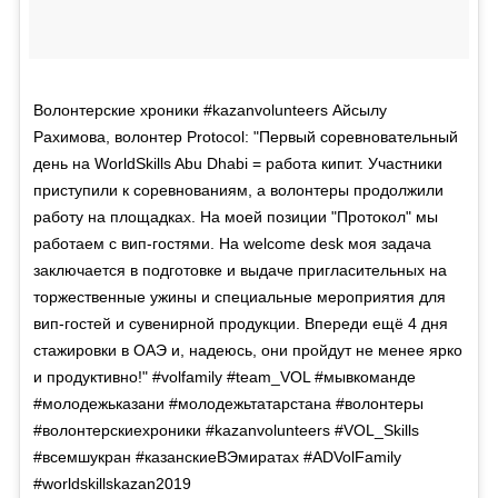
Волонтерские хроники #kazanvolunteers Айсылу
Рахимова, волонтер Protocol: "Первый соревновательный
день на WorldSkills Abu Dhabi = работа кипит. Участники
приступили к соревнованиям, а волонтеры продолжили
работу на площадках. На моей позиции "Протокол" мы
работаем с вип-гостями. На welcome desk моя задача
заключается в подготовке и выдаче пригласительных на
торжественные ужины и специальные мероприятия для
вип-гостей и сувенирной продукции. Впереди ещё 4 дня
стажировки в ОАЭ и, надеюсь, они пройдут не менее ярко
и продуктивно!" #volfamily #team_VOL #мывкоманде
#молодежьказани #молодежьтатарстана #волонтеры
#волонтерскиехроники #kazanvolunteers #VOL_Skills
#всемшукран #казанскиеВЭмиратах #ADVolFamily
#worldskillskazan2019