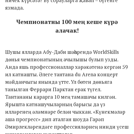
ничек күрсәтә? Бу сорауларга җавап – бүгенге
язмада.
Чемпионатны 100 мең кеше күрә
алачак!
Шушы ялларда Абу-Даби шәһәрендә WorldSkills
дөнья чемпионатының ачылышы булып узды.
Анда яшь профессионаллар хәрәкәтенә кергән 59
ил катнашты. Әлеге тантана du Arena концерт
мәйданчыгы янында үтте. Ул бөтен дөньяга
танылган Феррари Парктан ерак түгел.
Тантананы карарга 10 мең тамашачы килгән.
Ярышта катнашучыларның барысы да үз
илләренең әләмнәре белән чыккан. «Күнекмәләр
аша прогресс» дип аталган шоуда Гарәп
Әмирлекләрендәге профессияләрнең нинди үсеш