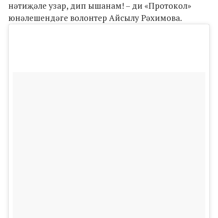
нәтиҗәле узар, дип ышанам! – ди «Протокол»
юнәлешендәге волонтер Айсылу Рәхимова.