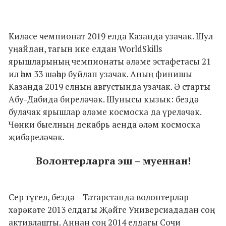
Киләсе чемпионат 2019 елда Казанда узачак. Шул
уңайдан, тагын ике елдан WorldSkills
ярышларының чемпионаты әләме эстафетасы 21
ил һәм 33 шәһәр буйлап узачак. Аның финишы
Казанда 2019 елның августында узачак. Ә старты
Абу-Дабида биреләчәк. Шунысы кызык: бездә
булачак ярышлар әләме космоска да үреләчәк.
Чөнки быелның декабрь аенда әләм космоска
җибәреләчәк.
Волонтерларга эш – муеннан!
Сер түгел, бездә – Татарстанда волонтерлар
хәрәкәте 2013 елдагы Җәйге Универсиададан соң
активлашты. Аннан соң 2014 елдагы Сочи