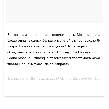
Вот она самая настоящая восточная ночь. Мечеть Шейха
Заеда одна из самых больших мечетей в мире. Высота 84
метра. Названа в честь президента ОАЭ, который
объединил все 7 эмиратов в 1971 году. Sheikh Zayed
Grand Mosque ? #mosque #sheikhzayed #восточнаясказка
#восточнаяночь #казанскиевЭмиратах
Публикация от Денис Давыдов (@den_is_davydov)
Окт 13 2017 в 9:51 PDT