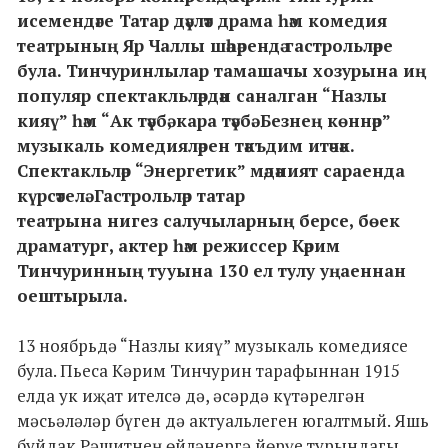
исемендәге Татар дәүләт драма һәм комедия
театрының Яр Чаллы шәһәрендә гастрольләре
була. Тинчуринлылар тамашачы хозурына иң
популяр спектакльләрдән саналган “Назлы
кияү” һәм “Ак тәүбә, кара тәүбә. Безнең көннәр”
музыкаль комедияләрен тәкъдим итәчәк.
Спектакльләр “Энергетик” мәдәният сараенда
күрсәтелә. Гастрольләр татар
театрына нигез салучыларның берсе, бөек
драматург, актер һәм режиссер Кәрим
Тинчуринның тууына 130 ел тулу уңаеннан
оештырыла.
13 ноябрьдә “Назлы кияү” музыкаль комедиясе
була. Пьеса Кәрим Тинчурин тарафыннан 1915
елда ук иҗат ителсә дә, әсәрдә күтәрелгән
мәсьәләләр бүген дә актуальлеген югалтмый. Яшь
буйдак Рәшитнең өйләнергә йөрүе турындагы