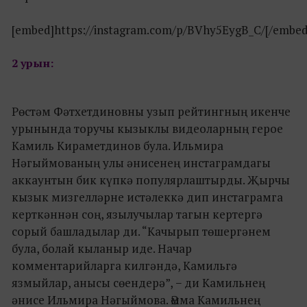
[embed]https://instagram.com/p/BVhy5EygB_C/[/embed
2 урын:
Рөстәм Фәтхетдиновны узып рейтингның икенче
урынында торучы кызыклы видеоларның герое
Камиль Кираметдинов була. Ильмира
Нәгыймованың улы әнисенең инстаграмдагы
аккаунтын бик күпкә популярлаштырды. Җырчы
кызык мизгелләрне истәлеккә дип инстаграмга
керткәннән соң, язылучылар тагын кертергә
сорый башладылар ди. “Качырып төшергәнем
була, болай кыланыр иде. Начар
комментарийларга килгәндә, Камильгә
язмыйлар, анысы сөендерә”, − ди Камильнең
әнисе Ильмира Нәгыймова. Әмма Камильнең