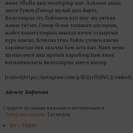
мине #ЙәЙә дип төзәтерләр иде. Ләйләне аның
энесе Гумәч (Гөмәр) шулай дип йөртә.
Видеоларда сез Ләйләнең күп шау-шу уяткан
намаз укуын, Гөмәр белән талашып алуларын,
җәйге каникулларын авылда ничек уздыруын
күрә аласыз. Кечкенә генә Ләйлә үзенең яшенә
карамастан бик акыллы һәм оста кыз. Нәкъ менә
шуның өчен аны яратып карыйлар һәм аның
катнашындагы видеоларны көтеп алалар.
[embed]https://instagram.com/p/BUj1cfVj0VC/[/embed]
Айсылу Хафизова
Следите за самым важным и интересным в
Telegram-канале
Татмедиа
БУ – ТЕМА!