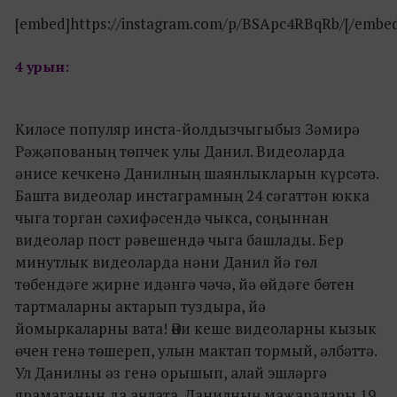
[embed]https://instagram.com/p/BSApc4RBqRb/[/embe
4 урын:
Киләсе популяр инста-йолдызчыгыбыз Зәмирә
Рәҗәпованың төпчек улы Данил. Видеоларда
әнисе кечкенә Данилның шаянлыкларын күрсәтә.
Башта видеолар инстаграмның 24 сәгаттән юкка
чыга торган сәхифәсендә чыкса, соңыннан
видеолар пост рәвешендә чыга башлады. Бер
минутлык видеоларда нәни Данил йә гөл
төбендәге җирне идәнгә чәчә, йә өйдәге бөтен
тартмаларны актарып туздыра, йә
йомыркаларны вата! Әни кеше видеоларны кызык
өчен генә төшереп, улын мактап тормый, әлбәттә.
Ул Данилны әз генә орышып, алай эшләргә
ярамаганын да аңлата. Данилның маҗаралары 19