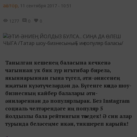
автор,
11 сентября 2017 - 10:51
1277
0
0
Танылган кешенең баласына кечкенә
чагыннан ук бик зур игътибар бирелә,
якыннарыннан гына түгел, әти-әнисенең
иҗатын күзәтүчеләрдән дә. Бүгенге көндә шоу-
бизнесның кайбер балалары әти-
әниләреннән дә популярлырак. Без Instagram
социаль челтәрендәге иң популяр 5
йолдызлы бала рейтингын төзедек! Ә син алар
турында беләсеңме икән, тикшереп карыйк!