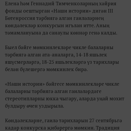
Елена һәм Геннадий Тимченколарның хәйрия
фонды оештырган «Наши истории» дигән III
Бөтенроссия тәрбиягә алган гаиләләрнең
көндәлекләр конкурсын игълан итте. Аның
тәмамлануына да санаулы көннәр генә калды.
Быел бәйге мөмкинлекләре чикле балаларны
тәрбиягә алган ата-аналарга, 14-18 яшьлек
яшүсмерләргә, 18-25 яшьлекләргә үз тарихлары
белән бүлешергә мөмкинлек бирә.
«Наши истории» бәйгесе мөмкинлекләре чикле
балаларны тәрбиягә алган гаиләләрдәге
стереотипларны юкка чыгару, аларда уңай мохит
булдыру өчен уздырыла.
Көндәлекләрне, гаилә тарихларын 27 сентябрьгә
кадәр конкурска җибәрергә мөмкин. Традиция