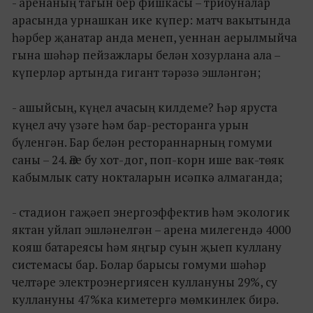
- аренаның тагын бер фишкасы – трибуналар
арасында урнашкан ике күпер: матч вакытында
һәрбер җанатар анда менеп, уеннан аерылмыйча
гына шәһәр пейзажлары белән хозурлана ала –
күперләр артында гигант тәрәзә эшләнгән;
- ашыйсың, күңел ачасың килдеме? Һәр яруста
күңел ачу үзәге һәм бар-ресторанга урын
бүленгән. Бар белән рестораннарның гомуми
саны – 24. Әле бу хот-дог, поп-корн ише вак-төяк
кабымлык сату нокталарын исәпкә алмаганда;
- стадион гаҗәеп энергоэффектив һәм экологик
яктан уйлап эшләнелгән – арена милегендә 4000
кояш батареясы һәм яңгыр суын җыеп куллану
системасы бар. Болар барысы гомуми шәһәр
челтәре электроэнергиясен куллануны 29%, су
куллануны 47%ка киметергә мөмкинлек бирә.