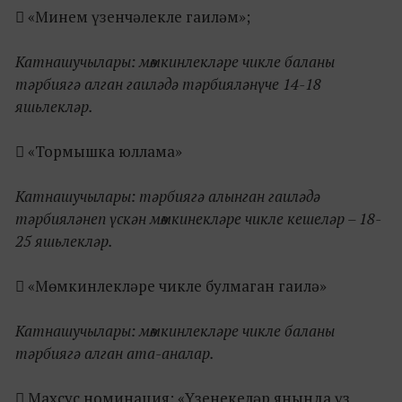
​ «Минем үзенчәлекле гаиләм»;
Катнашучылары: мөмкинлекләре чикле баланы
тәрбиягә алган гаиләдә тәрбияләнүче 14-18
яшьлекләр.
​ «Тормышка юллама»
Катнашучылары: тәрбиягә алынган гаиләдә
тәрбияләнеп үскән мөмкинекләре чикле кешеләр – 18-
25 яшьлекләр.
​ «Мөмкинлекләре чикле булмаган гаилә»
Катнашучылары: мөмкинлекләре чикле баланы
тәрбиягә алган ата-аналар.
​ Махсус номинация: «Үзенекеләр янында үз