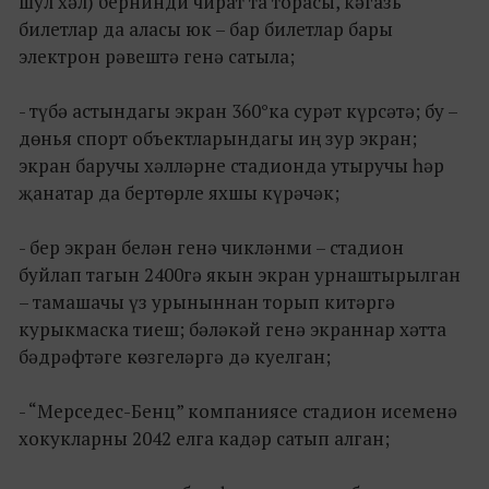
шул хәл) бернинди чират та торасы, кәгазь
билетлар да аласы юк – бар билетлар бары
электрон рәвештә генә сатыла;
- түбә астындагы экран 360°ка сурәт күрсәтә; бу –
дөнья спорт объектларындагы иң зур экран;
экран баручы хәлләрне стадионда утыручы һәр
җанатар да бертөрле яхшы күрәчәк;
- бер экран белән генә чикләнми – стадион
буйлап тагын 2400гә якын экран урнаштырылган
– тамашачы үз урыныннан торып китәргә
курыкмаска тиеш; бәләкәй генә экраннар хәтта
бәдрәфтәге көзгеләргә дә куелган;
- “Мерседес-Бенц” компаниясе стадион исеменә
хокукларны 2042 елга кадәр сатып алган;