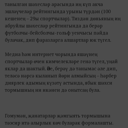
танылган шәхесләр арасында иң күп акча
эшләүчеләр рейтингында урыны түрдән (100
кешенең – 29ы спортчылар). Тиздән дөньяның иң
абруйлы шәхесләр рейтингында да берәр
футболчы-бейсболчы-гольф уенчысы пәйда
булачак, дип фаразларга алшартлар юк түгел.
Медиа һәм интернет чорында яшәүнең
спортчылар өчен кимчелекләре генә түгел, уңай
яклар да шактый. Әйе, берәү дә танымас әле дип,
теләсә нәрсә кыланып йөри алмыйсың – һәрбер
диярлек адымың күзәтү астында, ябык шәхси
тормышның ни икәнен дә онытсаң була.
Гомумән, җанатарлар җәмгыять тормышына
тәэсир итә алырлык көч буларак формалашты.