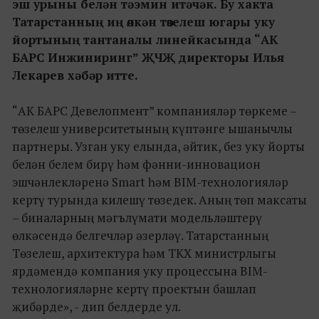
эш урыны белән тәэмин итәчәк. Бу хакта
Татарстанның иң өлкән төзелеш югары уку
йортының тантаналы линейкасында “АК
БАРС Инжиниринг” ҖЧҖ директоры Илья
Лекарев хәбәр итте.
“АК БАРС Девелопмент” компанияләр төркеме –
төзелеш университетының күптәнге ышанычлы
партнеры. Узган уку елында, әйтик, без уку йорты
белән белем бирү һәм фәнни-инновацион
эшчәнлекләренә Smart һәм BIM-технологияләр
кертү турында килешү төзедек. Аның төп максаты
– биналарның мәгълүмати модельләштерү
өлкәсендә белгечләр әзерләү. Татарстанның
Төзелеш, архитектура һәм ТКХ министрлыгы
ярдәмендә компания уку процессына BIM-
технологияләрне кертү проектын башлап
җибәрде», - дип белдерде ул.