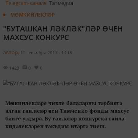
Telegram-канале
Татмедиа
МӨМКИНЛЕКЛӘР
"БУТАШКАН ЛӘКЛӘК"ЛӘР ӨЧЕН
МАХСУС КОНКУРС
автор,
11 сентября 2017 - 14:18
1423
0
0
Мөмкинлекләре чикле балаларны тәрбиягә
алган гаиләләр өчен Тимченко фонды махсус
бәйге уздыра. Бу гаиләләр конкурска гаилә
көндәлекләрен тәкъдим итәргә тиеш.