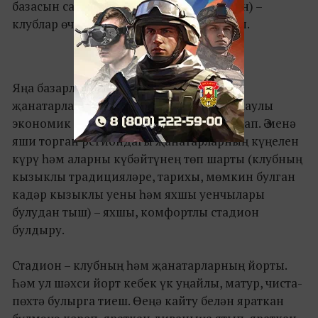
базасын саклау һәм үстерү максатыннан) –
клублар өчен тормыш итүнең төп шарты.
Яңа базарларга чыгу, яңа илләрдәге
җанатарларны җәлеп итү – шактый катлаулы
экономик процесс, нечкәлекләре бихисап. Ә менә
яши торган региондагы җанатарларның күңелен
күрү һәм аларны күбәйтүнең төп шарты (клубның
кызыклы традицияләре, тарихы, мөмкин булган
кадәр кызыклы уены һәм яхшы уенчылары
булудан тыш) – яхшы, комфортлы стадион
булдыру.
Стадион – клубның һәм җанатарларның йорты.
Һәм ул шәхси йорт кебек үк уңайлы, матур, чиста-
пөхтә булырга тиеш. Өеңә кайту белән яраткан