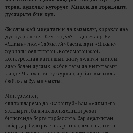
терәк, күңелне күтәрүче. Минем дә тормышта
дусларым бик күп.
Ә быелгы җәй миңа тагын да кызыклы, кирәкле яңа
дус бүләк итте. «Кем соң ул?» – дисездер. Бу -
«Ялкын» һәм «Сабантуй» басмалары. «Ялкын»
журналы оештырган «Көтелмәгән җәй»
конкурсында катнашып җиңү яулагач, минем
алар белән дуслык җебен тагы да ныгытасым
килде. Чынлап та, бу журналлар бик кызыклы,
файдалы булып чыкты.
Мин үземнең
яшьтәшләремә дә «Сабантуй» һәм «Ялкын»га
язылырга, балачак дөньясының рәхәт
бишегендә бергә тирбәлергә, бар яңалыктан
хәбәрдар булырга чакырып калам. Язылыгыз,
укыгыз, төрле конкурсларда катнашып, үз