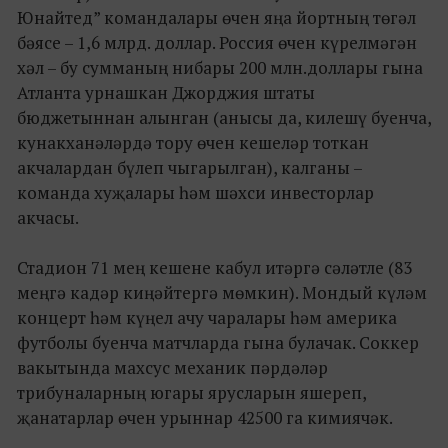
Юнайтед” командалары өчен яңа йортның төгәл
бәясе – 1,6 млрд. доллар. Россия өчен күрелмәгән
хәл – бу сумманың нибары 200 млн.доллары гына
Атланта урнашкан Джорджия штаты
бюджетыннан алынган (анысы да, килешү буенча,
кунакханәләрдә тору өчен кешеләр тоткан
акчалардан бүлеп чыгарылган), калганы –
команда хуҗалары һәм шәхси инвесторлар
акчасы.
Стадион 71 мең кешене кабул итәргә сәләтле (83
меңгә кадәр киңәйтергә мөмкин). Мондый күләм
концерт һәм күңел ачу чаралары һәм америка
футболы буенча матчларда гына булачак. Соккер
вакытында махсус механик пәрдәләр
трибуналарның югары ярусларын яшереп,
җанатарлар өчен урыннар 42500 га кимиячәк.