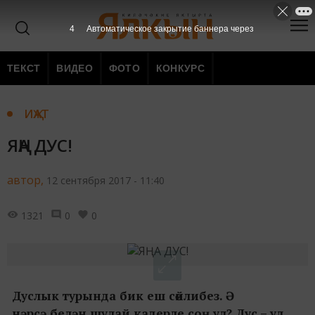
3
Автоматическое закрытие баннера через
ТЕКСТ
ВИДЕО
ФОТО
КОНКУРС
ИҖАТ
ЯҢА ДУС!
автор,
12 сентября 2017 - 11:40
1321
0
0
Дуслык турында бик еш сөйлибез. Ә
нәрсә белән шулай кадерле соң ул? Дус – ул