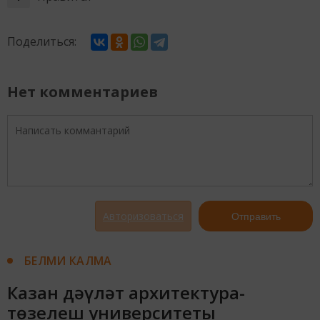
Поделиться:
Нет комментариев
Авторизоваться
Отправить
БЕЛМИ КАЛМА
Казан дәүләт архитектура-
төзелеш университеты