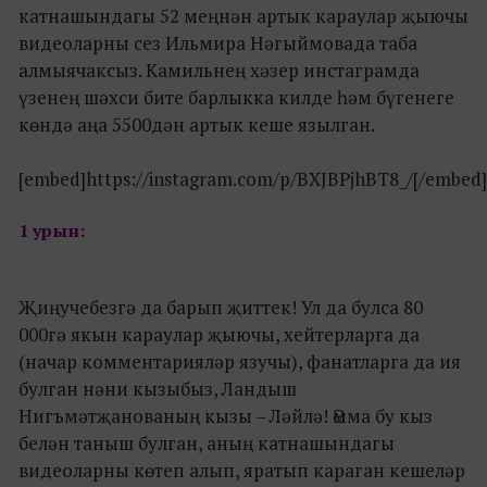
катнашындагы 52 меңнән артык караулар җыючы
видеоларны сез Ильмира Нәгыймовада таба
алмыячаксыз. Камильнең хәзер инстаграмда
үзенең шәхси бите барлыкка килде һәм бүгенеге
көндә аңа 5500дән артык кеше язылган.
[embed]https://instagram.com/p/BXJBPjhBT8_/[/embed]
1 урын:
Җиңучебезгә да барып җиттек! Ул да булса 80
000гә якын караулар җыючы, хейтерларга да
(начар комментарияләр язучы), фанатларга да ия
булган нәни кызыбыз, Ландыш
Нигъмәтҗанованың кызы – Ләйлә! Әмма бу кыз
белән таныш булган, аның катнашындагы
видеоларны көтеп алып, яратып караган кешеләр