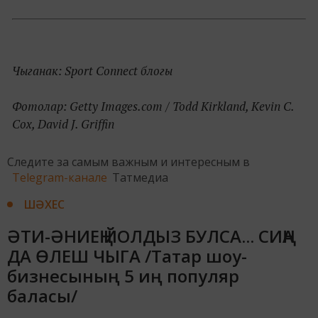
Чыганак: Sport Connect блогы
Фотолар: Getty Images.com / Todd Kirkland, Kevin C.
Cox, David J. Griffin
Следите за самым важным и интересным в
Telegram-канале
Татмедиа
ШӘХЕС
ӘТИ-ӘНИЕҢ ЙОЛДЫЗ БУЛСА... СИҢА
ДА ӨЛЕШ ЧЫГА /Татар шоу-
бизнесының 5 иң популяр
баласы/