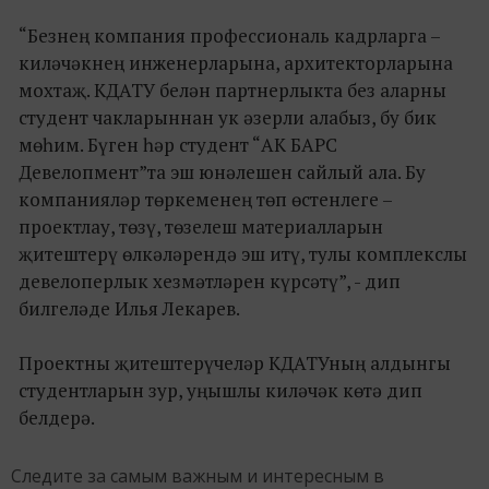
“Безнең компания профессиональ кадрларга –
киләчәкнең инженерларына, архитекторларына
мохтаҗ. КДАТУ белән партнерлыкта без аларны
студент чакларыннан ук әзерли алабыз, бу бик
мөһим. Бүген һәр студент “АК БАРС
Девелопмент”та эш юнәлешен сайлый ала. Бу
компанияләр төркеменең төп өстенлеге –
проектлау, төзү, төзелеш материалларын
җитештерү өлкәләрендә эш итү, тулы комплекслы
девелоперлык хезмәтләрен күрсәтү”, - дип
билгеләде Илья Лекарев.
Проектны җитештерүчеләр КДАТУның алдынгы
студентларын зур, уңышлы киләчәк көтә дип
белдерә.
Следите за самым важным и интересным в