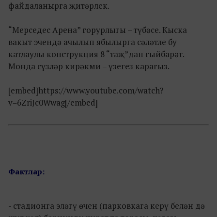
файдаланырга җитәрлек.
“Мерседес Арена” горурлыгы – түбәсе. Кыска
вакыт эчендә ачылып ябылырга сәләтле бу
катлаулы конструкция 8 “таҗ”дан гыйбарәт.
Монда сүзләр кирәкми – үзегез карагыз.
[embed]https://www.youtube.com/watch?
v=6ZriJc0Wwag[/embed]
Фактлар:
- стадионга эләгү өчен (парковкага керү белән дә