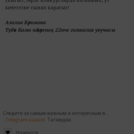
көчегезне сынап карагыз!
Азалия Кәримова
Түбән Кама шәһәренең 22нче гимназия укучысы
Следите за самым важным и интересным в
Telegram-канале
Татмедиа
Нравится