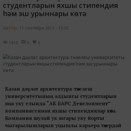
студентларын яхшы стипендия
һәм эш урыннары көтә
автор,
11 сентября 2017 - 15:55
1310
0
0
Казан дәүләт архитектура-төзелеш
университетының алдынгы студентларын
яңа уку елында “АК БАРС Девелопмент”
компаниясеннән яхшы стипендияләр көтә.
Компания шулай ук югары уку йорты
чыгарылышларын уңышлы карьера төзердәй