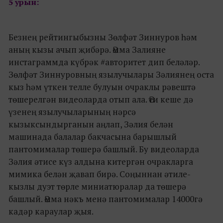
5 урын:
Безнең рейтингыбызны Зөлфәт Зиннуров һәм
аның кызы ачып җибәрә. Әмма Залияне
инстаграммда күбрәк #авторитет дип беләләр.
Зөлфәт Зиннуровның язылучылары Зәлиянең оста
кыз һәм үткен телле булуын очраклы рәвештә
төшерелгән видеоларда отып ала. Әти кеше дә
үзенең язылучыларының нәрсә
кызыксындырганын аңлап, Зәлия белән
машинада балалар бакчасына барышлый
пантомималар төшерә башлый. Бу видеоларда
Зәлия әтисе күз алдына китергән очракларга
мимика белән җавап бирә. Соңыннан әтиле-
кызлы дуэт төрле миниатюралар да төшерә
башлый. Әмма нәкъ менә пантомималар 14000гә
кадәр караулар җыя.