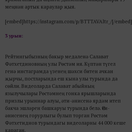
меңнән артык караулар җыя.
[embed]https://instagram.com/p/BTTTAVAltr_/[/embed]
3 урын:
Рейтингыбызның бакыр медаленә Салават
Фәтхетдиновның улы Рөстәм ия. Күптән түгел
генә инстаграмда үзенең шәхси битен ачкан
җырчы, постларында еш кына улы турында да
сөйли. Видеоларда Салават абыйның
язылучылары Рөстәмнең гонка ярышларында
призлы урыннар алуы, әти-әнисенә ярдәм итеп
бакча эшләрен башкаруы турында белә. Әти-
әнисенең горурлыгы булып торган Рөстәм
Фәтхетиднов турындагы видеоларны 44 000 кеше
караган.