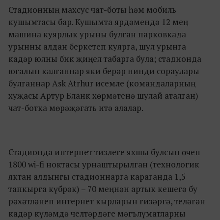
Стадионның махсус чат-боты һәм мобиль
кушымтасы бар. Кушымта ярдәмендә 12 мең
машина куярлык урыны булган парковкада
урынны алдан беркетеп куярга, шул урынга
кадәр юлны бик җиңел табарга була; стадионда
югалып калганнар яки берәр нинди сораулары
булганнар Ask Atrhur исемле (командаларның
хуҗасы Артур Бланк хөрмәтенә шулай аталган)
чат-ботка мөрәҗәгать итә алалар.
Стадионда интернет тизлеге яхшы булсын өчен
1800 wi-fi ноктасы урнаштырылган (технологик
яктан алдынгы стадионнарга караганда 1,5
тапкырга күбрәк) – 70 меңнән артык кешегә бу
рәхәтләнеп интернет кырларын гизәргә, теләгән
кадәр күләмдә челтәрдәге мәгълүматларны