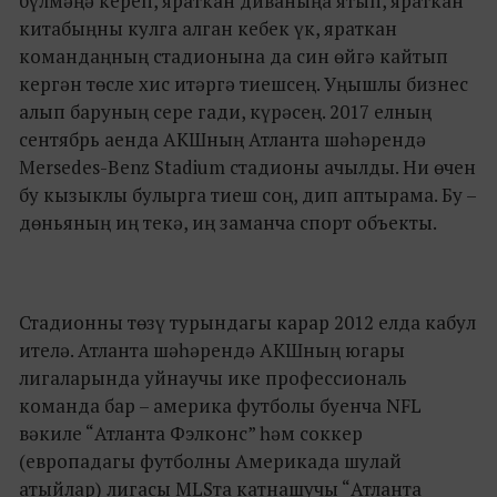
бүлмәңә кереп, яраткан диваныңа ятып, яраткан
китабыңны кулга алган кебек үк, яраткан
командаңның стадионына да син өйгә кайтып
кергән төсле хис итәргә тиешсең. Уңышлы бизнес
алып баруның сере гади, күрәсең. 2017 елның
сентябрь аенда АКШның Атланта шәһәрендә
Mersedes-Benz Stadium стадионы ачылды. Ни өчен
бу кызыклы булырга тиеш соң, дип аптырама. Бу –
дөньяның иң текә, иң заманча спорт объекты.
Стадионны төзү турындагы карар 2012 елда кабул
ителә. Атланта шәһәрендә АКШның югары
лигаларында уйнаучы ике профессиональ
команда бар – америка футболы буенча NFL
вәкиле “Атланта Фэлконс” һәм соккер
(европадагы футболны Америкада шулай
атыйлар) лигасы MLSта катнашучы “Атланта