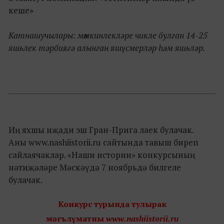
кеше»
Катнашучылары: мөмкинлекләре чикле булган 14-25
яшьлек тәрбиягә алынган яшүсмерләр һәм яшьләр.
Иң яхшы иҗади эш Гран-Прига лаек булачак.
Аны www.nashiistorii.ru сайтында тавыш биреп
сайлаячаклар. «Наши истории» конкурсының
нәтиҗәләре Мәскәүдә 7 ноябрьдә билгеле
булачак.
Конкурс турында тулырак
мәгълүматны
www.nashiistorii.ru