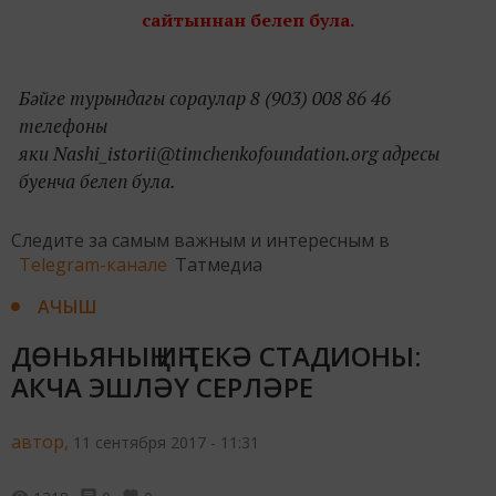
сайтыннан белеп була.
Бәйге турындагы сораулар 8 (903) 008 86 46
телефоны
яки Nashi_istorii@timchenkofoundation.org адресы
буенча белеп була.
Следите за самым важным и интересным в
Telegram-канале
Татмедиа
АЧЫШ
ДӨНЬЯНЫҢ ИҢ ТЕКӘ СТАДИОНЫ:
АКЧА ЭШЛӘҮ СЕРЛӘРЕ
автор,
11 сентября 2017 - 11:31