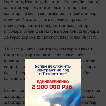
Германия, Испания, Франция, Италия (бигрәк тә)
хакимиятләре, муниципаль органнарының
җанатарлар белән мөнәсәбәтләре төрле этаплар
кичерде. Ачыктан-ачык бәрелешләр, солых-
килешүләр, тыныч конфронтацияләр. Спорт
клублары белән фанатларның бәйләнеш чорлары
да төрле дәрәҗә киеренкелекләр белән билгеле.
ХХI гасыр – акча, капитал хөкем сөргән вакыт.
Спорт клублары җанатар энергиясен акчага
әйләндерергә мөмкинлеген сизеп алу мизгелен
спорт өлкәсендә революция дип игълан итәргә
була. Интернет һәм технологияләр үсеше бу
барышның тизлеген тагын да арттырды.
Безнең көннәрдә яңа экономик базарлар ачу (яңа
җанатарлар җәлеп итү өчен), һәрьяклап локаль
җанатарларның күңелен күрү (даими фанатлар