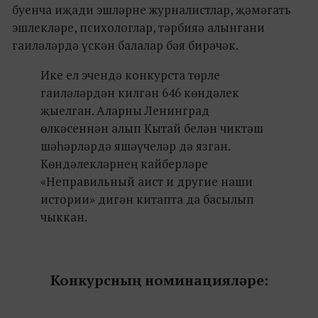
буенча иҗади эшләрне журналистлар, җәмәгать
эшлекләре, психологлар, тәрбияә алынгани
гаиләләрдә үскән балалар бәя бирәчәк.
Ике ел эчендә конкурста төрле
гаиләләрдән килгән 646 көндәлек
җыелган. Аларны Ленинград
өлкәсеннән алып Кытай белән чиктәш
шәһәрләрдә яшәүчеләр дә язган.
Көндәлекләрнең кайберләре
«Неправильный аист и другие наши
истории» дигән китапта да басылып
чыккан.
Конкурсның номинацияләре: