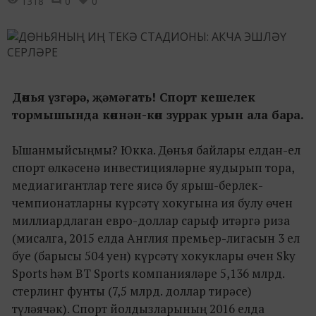
1318
0
0
Дөнья үзгәрә, җәмәгать! Спорт кешелек
тормышында көннән-көн зуррак урын ала бара.
Ышанмыйсыңмы? Юкка. Дөнья байлары елдан-ел
спорт өлкәсенә инвестицияләрне яудырып тора,
медиагигантлар теге яисә бу ярыш-берлек-
чемпионатларны күрсәтү хокугына ия булу өчен
миллиардлаган евро-доллар сарыф итәргә риза
(мисалга, 2015 елда Англия премьер-лигасын 3 ел
буе (барысы 504 уен) күрсәтү хокуклары өчен Sky
Sports һәм BT Sports компанияләре 5,136 млрд.
стерлинг фунты (7,5 млрд. доллар тирәсе)
түләячәк). Спорт йолдызларының 2016 елда