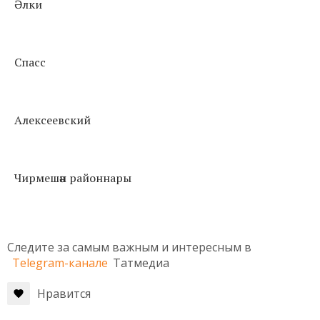
Әлки
Спасс
Алексеевский
Чирмешән районнары
Следите за самым важным и интересным в
Telegram-канале
Татмедиа
Нравится