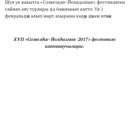
Шул ук вакытта «Созвездие-Йолды
злык» фестиваленә
сайлап алу турлары да башланып китте. Ул 1
февральдән алып март ахырына кадәр дәвам итәчәк.
XVII «Созвездие-Йолды
злык-2017» фестивале
катнашучылары: