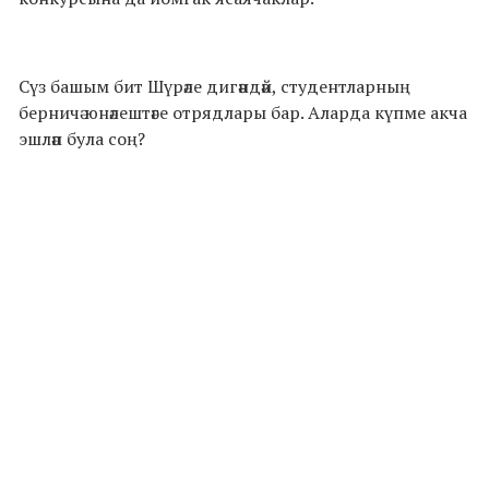
Сүз башым бит Шүрәле дигәндәй, студентларның
берничә юнәлештәге отрядлары бар. Аларда күпме акча
эшләп була соң?