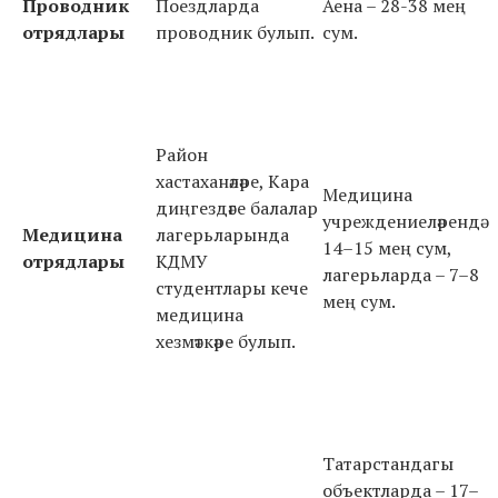
Проводник
Поездларда
Аена – 28-38 мең
отрядлары
проводник булып.
сум.
Район
хастаханәләре, Кара
Медицина
диңгездәге балалар
учреждениеләренд
Медицина
лагерьларында
14–15 мең сум,
отрядлары
КДМУ
лагерьларда – 7–8
студентлары кече
мең сум.
медицина
хезмәткәре булып.
Татарстандагы
объектларда – 17–