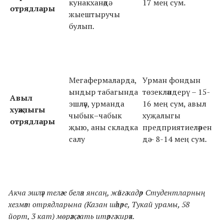
кунакханәдә
17 мең сум.
отрядлары
жыештыручы
булып.
Мегафермаларда,
Урман фондын
ындыр табагында
төзекләндерү – 15-
Авыл
эшләү, урманда
16 мең сум, авыл
хуҗалыгы
чыбык–чабык
хуҗалыгы
отрядлары
җыю, аны складка
предприятиеләрен
салу
дә – 8-14 мең сум.
Акча эшләү теләге белән янсаң, жәйгә кадәр Студентларның
хезмәт отрядларына (Казан шәһәре, Тукай урамы, 58
йорт, 3 кат) мөрәҗәгать итәргә кирәк.