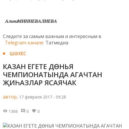
Алинә МИННЕВАЛИЕВА
Следите за самым важным и интересным в
Telegram-канале
Татмедиа
ШӘХЕС
КАЗАН ЕГЕТЕ ДӨНЬЯ
ЧЕМПИОНАТЫНДА АГАЧТАН
ҖИҺАЗЛАР ЯСАЯЧАК
автор,
17 февраля 2017 - 09:28
1366
0
0