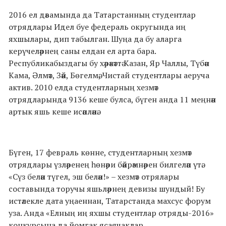
2016 ел дәвамында да Татарстанның студентлар
отрядлары Идел буе федераль округында иң
яхшылары, дип табылган. Шуңа да бу аларга
керүчеләрнең саны елдан ел арта бара.
Республикабыздаг
ы бу хәрәкәттә Казан, Яр Чаллы, Түбән
Кама, Әлмәт, Зәй, Бөгелмә, Чистай студентлары аеруча
актив. 2010 елда студентларның хезмәт
отрядларында 9136 кеше булса, бүген анда 11 меңнән
артык яшь кеше исәпләнә.
Бүген, 17 февраль көнне, студентларның хезмәт
отрядлары үзләренең һөнәри бәйрәмнәрен билгеләп үтә.
«Сүз белән түгел, эш белән!» – хезмәт отрялары
составында торучы яшьләрнең девизы шундый! Бу
истәлекле дата уңаеннан, Татарстанда махсус форум
уза. Анда «Елның иң яхшы студентлар отряды-2016»
конкурсына да йомгак ясаячаклар.