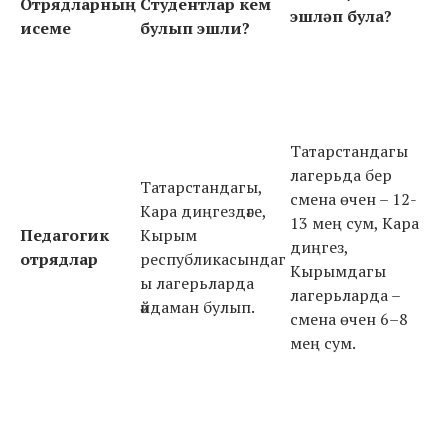
Отрядларның
Студентлар кем
эшләп була?
исеме
булып эшли?
Татарстандагы
лагерьда бер
Татарстандагы,
смена өчен – 12-
Кара диңгездәге,
13 мең сум, Кара
Педагогик
Кырым
диңгез,
отрядлар
республикасындаг
Кырымдагы
ы лагерьларда
лагерьларда –
әйдаман булып.
смена өчен 6–8
мең сум.