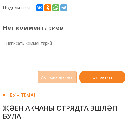
Поделиться:
Нет комментариев
Авторизоваться
Отправить
БУ – ТЕМА!
ҖӘЕН АКЧАНЫ ОТРЯДТА ЭШЛӘП
БУЛА