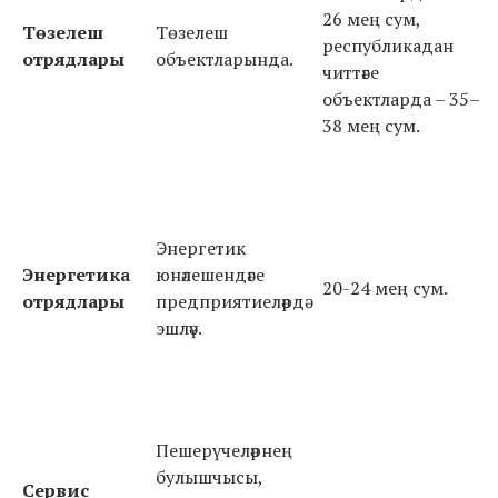
26 мең сум,
Төзелеш
Төзелеш
республикадан
отрядлары
объектларында.
читтәге
объектларда – 35–
38 мең сум.
Энергетик
Энергетика
юнәлешендәге
20-24 мең сум.
отрядлары
предприятиеләрдә
эшләү.
Пешерүчеләрнең
булышчысы,
Сервис