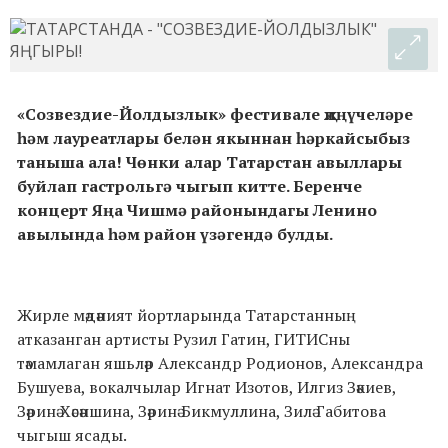
«Созвездие-Йолды
злык» фестивале җиңүчеләре
һәм лауреатлары белән якыннан һәркайсыбыз
таныша ала! Чөнки алар Татарстан авыллары
буйлап гастрольгә чыгып китте. Беренче
концерт Яңа Чишмә районындагы Ленино
авылында һәм район үзәгендә булды.
Жирле мәдәният йортларында Татарстанның
атказанган артисты Рузил Гатин, ГИТИСны
тәмамлаган яшьләр Александр Родионов, Александра
Бушуева, вокалчылар Игнат Изотов, Илгиз Зәкиев,
Зәринә Хәсәншина, Зәринә Бикмуллина, Зилә Габитова
чыгыш ясады.