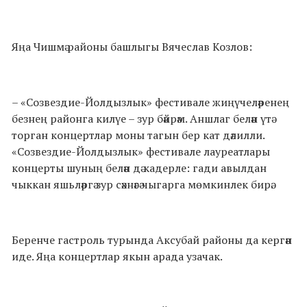
Яңа Чишмә районы башлыгы Вячеслав Козлов:
– «Созвездие-Йолды
злык» фестивале жиңүчеләренең
безнең районга килүе – зур бәйрәм. Аншлаг белән үтә
торган концертлар моны тагын бер кат дәлилли.
«Созвездие-Йолды
злык» фестивале лауреатлары
концерты шуның белән дә кадерле: гади авылдан
чыккан яшьләргә зур сәхнәгә чыгарга мөмкинлек бирә.
Беренче гастроль турында Аксубай районы да кергән
иде. Яңа концертлар якын арада узачак.