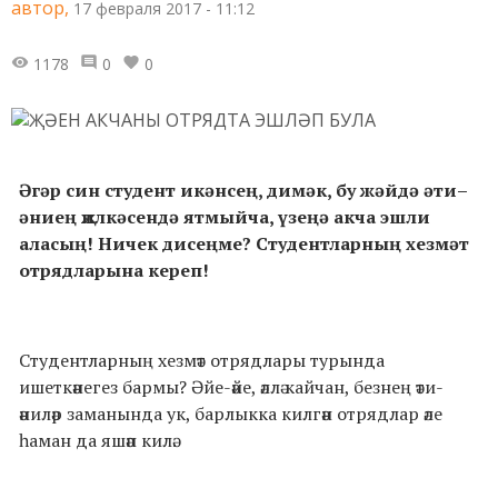
автор,
17 февраля 2017 - 11:12
1178
0
0
Әгәр син студент икәнсең, димәк, бу жәйдә әти–
әниең җилкәсендә ятмыйча, үзеңә акча эшли
аласың! Ничек дисеңме? Cтудентларның хезмәт
отрядларына кереп!
Студентларның хезмәт отрядлары турында
ишеткәнегез бармы? Әйе-әйе, әллә кайчан, безнең әти-
әниләр заманында ук, барлыкка килгән отрядлар әле
һаман да яшәп килә.