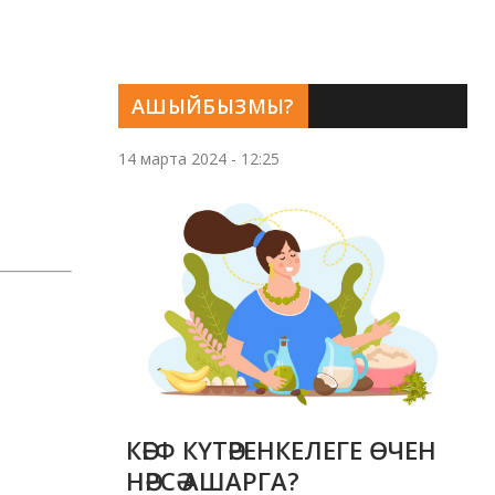
АШЫЙБЫЗМЫ?
14 марта 2024 - 12:25
КӘЕФ КҮТӘРЕНКЕЛЕГЕ ӨЧЕН
НӘРСӘ АШАРГА?