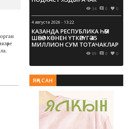
34
0
0
4 августа 2026 - 13:22
КАЗАНДА РЕСПУБЛИКА ҺӘМ
торган
ШӘҺӘР КӨНЕН ҮТКӘРҮГӘ 45
ияләре
МИЛЛИОН СУМ ТОТАЧАКЛАР
ла.
89
0
0
ЯҢА САН