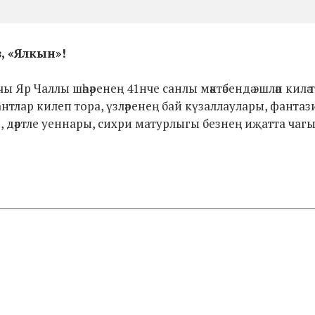
, «Ялкын»!
Яр Чаллы шәһәренең 41нче санлы мәктәбендә эшләп килә 
талантлар килеп тора, үзләренең бай күзаллаулары, фантаз
дәртле уеннары, сихри матурлыгы безнең иҗатта чагы