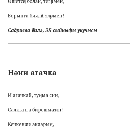
Өшетсәң болай, тегәрмен,
Борынга бияләй эләрмен!
Садриева Әдилә, 3Б сыйныфы укучысы
Нәни агачка
И агачкай, туңма син,
Салкынга бирешмә син!
Кечкенә әле акларың,