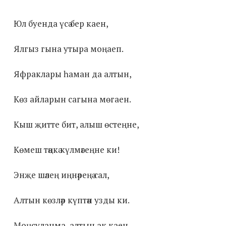
Юл буенда үсә бер каен,
Ялгыз гына утыра моңаеп.
Яфраклары һаман да алтын,
Көз айларын сагына мөгаен.
Кыш җитте бит, алыш өстеңне,
Көмеш тәңкә күлмәгеңне ки!
Энҗе шәлең иңнәреңә сал,
Алтын көзләр күптән узды ки.
Моңсуланма, алтын ак каен,