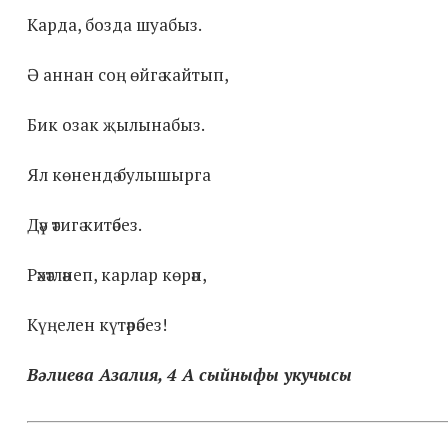
Карда, бозда шуабыз.
Ә аннан соң өйгә кайтып,
Бик озак җылынабыз.
Ял көнендә булышырга
Дәү әтигә китәбез.
Рәхәтләнеп, карлар көрәп,
Күңелен күтәрәбез!
Вәлиева Азалия, 4 А сыйныфы укучысы