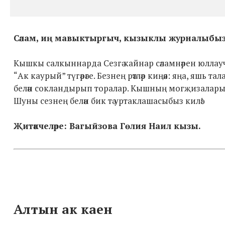
Сәлам, иң мавыктыргыч, кызыклы журналыбыз
Кышкы салкыннарда Сезгә кайнар сәламнәрен юллаучы 
“Ак каурый” түгәрәге. Безнең рәтләр киңәя: яңа, яшь 
белән сокландырып торалар. Кышның могҗизалары, 
Шуны сезнең белән бик тә уртаклашасыбыз килә!
Җитәкчеләре: Вагыйзова Гөлия Наил кызы.
Алтын ак каен