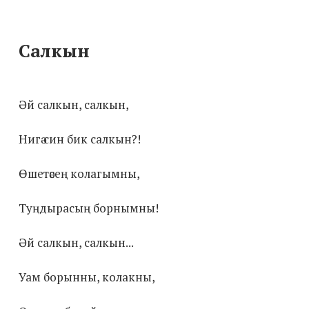
Салкын
Әй салкын, салкын,
Нигә син бик салкын?!
Өшетәсең колагымны,
Туңдырасың борнымны!
Әй салкын, салкын...
Уам борынны, колакны,