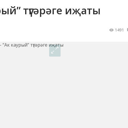
рый” түгәрәге иҗаты
1491