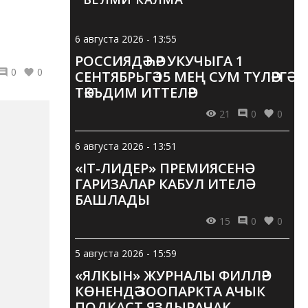
6 августа 2026 - 13:55
РОССИЯДӘ ҺӘР УКУЧЫГА 1
0
0
СЕНТЯБРЬГӘ 15 МЕҢ СУМ ТҮЛӘРГӘ
ТӘКЪДИМ ИТТЕЛӘР
21
0
0
6 августа 2026 - 13:51
«IT-ЛИДЕР» ПРЕМИЯСЕНӘ
ГАРИЗАЛАР КАБУЛ ИТЕЛӘ
БАШЛАДЫ
15
0
0
5 августа 2026 - 15:59
«ЯЛКЫН» ЖУРНАЛЫ ФИЛЛӘР
КӨНЕНДӘ ЗООПАРКТА АЧЫК
ПОДКАСТ ЯЗДЫРАЧАК