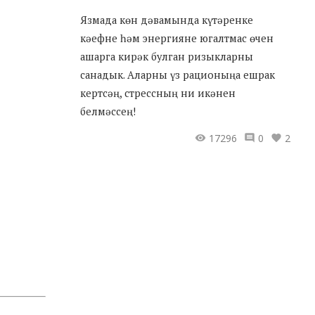
Язмада көн дәвамында күтәренке
кәефне һәм энергияне югалтмас өчен
ашарга кирәк булган ризыкларны
санадык. Аларны үз рационыңа ешрак
кертсәң, стрессның ни икәнен
белмәссең!
17296
0
2