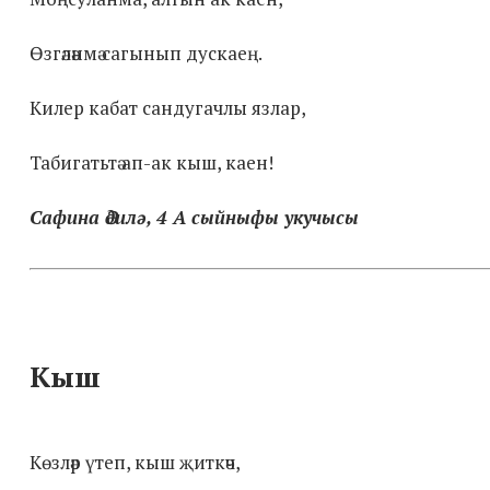
Өзгәләнмә сагынып дускаең.
Килер кабат сандугачлы язлар,
Табигатьтә ап-ак кыш, каен!
Сафина Әдилә, 4 А сыйныфы укучысы
Кыш
Көзләр үтеп, кыш җиткәч,