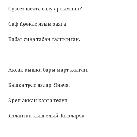
Сүзсез шелтә салу артымнан?
Саф йөрәкле язым заяга
Кабат сиңа табан талпынган.
Аксак кышка бары март калган.
Башка төрле язлар. Яңача.
Эреп аккан карга төелеп
Язланган кыш елый. Кызларча.