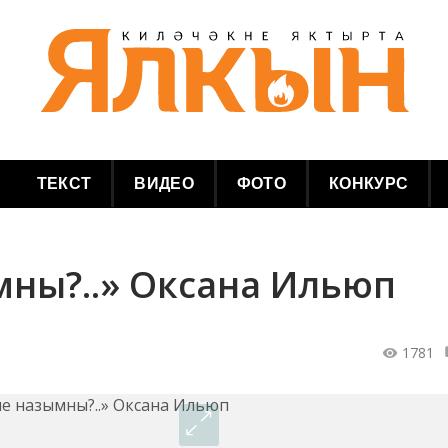
ТЕКСТ
ВИДЕО
ФОТО
КОНКУРС
мны?..» Оксана Ильюп
1781