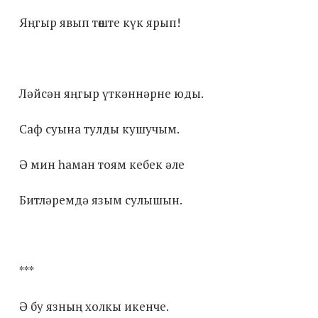
Яңгыр явып төште күк ярып!
Ләйсән яңгыр үткәннәрне юды.
Саф суына тулды кушучым.
Ә мин һаман тоям кебек әле
Битләремдә язым сулышын.
***
Ә бу язның холкы икенче.