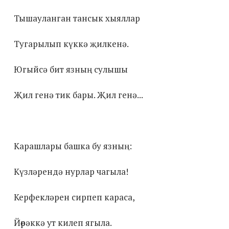
Тышауланган тансык хыяллар
Тугарылып күккә җилкенә.
Югыйсә бит язның сулышы
Җил генә тик бары. Җил генә...
Карашлары башка бу язның:
Күзләрендә нурлар чагыла!
Керфекләрен сирпеп караса,
Йөрәккә ут килеп ягыла.