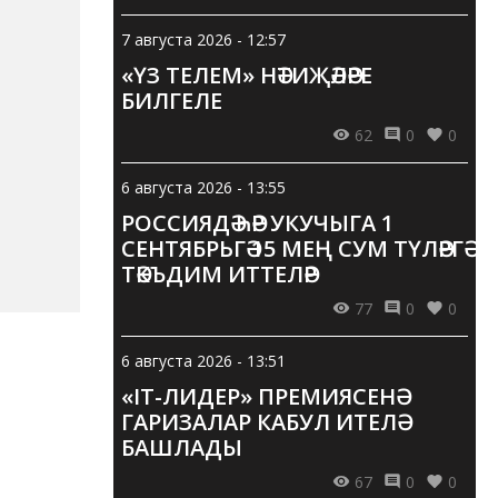
7 августа 2026 - 12:57
«ҮЗ ТЕЛЕМ» НӘТИҖӘЛӘРЕ
БИЛГЕЛЕ
62
0
0
6 августа 2026 - 13:55
РОССИЯДӘ ҺӘР УКУЧЫГА 1
СЕНТЯБРЬГӘ 15 МЕҢ СУМ ТҮЛӘРГӘ
ТӘКЪДИМ ИТТЕЛӘР
77
0
0
6 августа 2026 - 13:51
«IT-ЛИДЕР» ПРЕМИЯСЕНӘ
ГАРИЗАЛАР КАБУЛ ИТЕЛӘ
БАШЛАДЫ
67
0
0