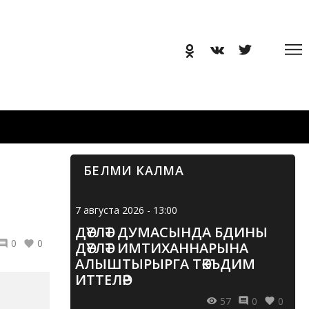
БЕЛМИ КАЛМА
7 августа 2026 - 13:00
ДӘҮЛӘТ ДУМАСЫНДА БДИНЫ
0
0
ДӘҮЛӘТ ИМТИХАННАРЫНА
АЛЫШТЫРЫРГА ТӘКЪДИМ
ИТТЕЛӘР
57
0
0