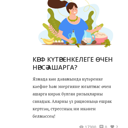
КӘЕФ КҮТӘРЕНКЕЛЕГЕ ӨЧЕН
НӘРСӘ АШАРГА?
Язмада көн дәвамында күтәренке
кәефне һәм энергияне югалтмас өчен
ашарга кирәк булган ризыкларны
санадык. Аларны үз рационыңа ешрак
кертсәң, стрессның ни икәнен
белмәссең!
17300
0
2