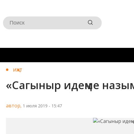
ИҖАТ
«Сагыныр идеңме назы
автор,
1 июля 2019 - 15:47