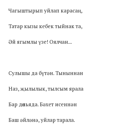
Чагыштырып уйлап карасаң,
Татар кызы кебек тыйнак та,
Әй ягымлы үзе! Оялчан...
Сулышы да бүтән. Тыныннан
Наз, җылылык, тылсым ярала
Бар дөньяда. Бәхет исеннән
Баш әйләнә, уйлар тарала.