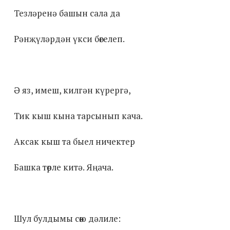
Тезләренә башын сала да
Рәнҗүләрдән үкси бөгелеп.
Ә яз, имеш, килгән күрергә,
Тик кыш кына тарсынып кача.
Аксак кыш та быел ничектер
Башка төрле китә. Яңача.
Шул булдымы сөю дәлиле: