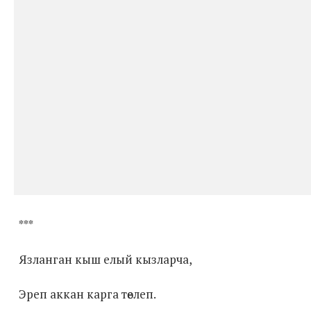
***
Язланган кыш елый кызларча,
Эреп аккан карга төелеп.