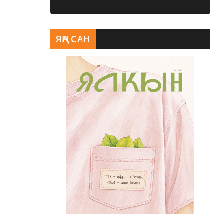
ЯҢА САН