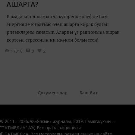
АШАРГА?
Язмада көн дәвамында күтәренке кәефне һәм
энергияне югалтмас өчен ашарга кирәк булган
ризыкларны санадык. Аларны үз рационыңа ешрак
кертсәң, стрессның ни икәнен белмәссең!
17310
0
2
Документлар
Баш бит
© 2011 - 2026. © «Ялкын» журналы, 2019. Гамәлгә куючы -
"ТАТМЕДИА" АҖ. Все права защищены.
© ТАТМЕДИА. Все материалы, размещенные на сайте,