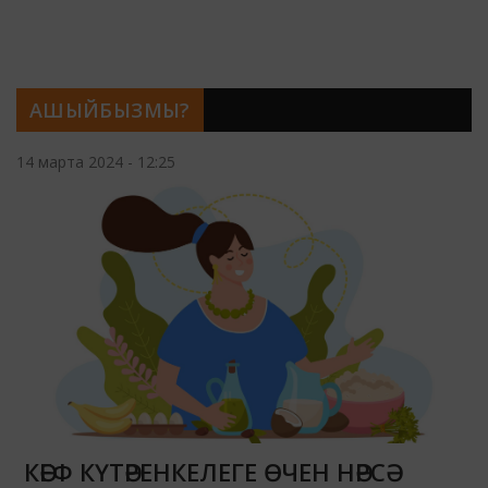
АШЫЙБЫЗМЫ?
14 марта 2024 - 12:25
КӘЕФ КҮТӘРЕНКЕЛЕГЕ ӨЧЕН НӘРСӘ