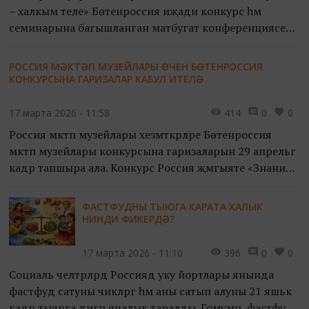
– халкым теле» Бөтенроссия иҗади конкурс һәм
семинарына багышланган матбугат конференциясе
узды.
РОССИЯ МӘКТӘП МУЗЕЙЛАРЫ ӨЧЕН БӨТЕНРОССИЯ
КОНКУРСЫНА ГАРИЗАЛАР КАБУЛ ИТЕЛӘ
17 марта 2026 - 11:58
414
0
0
Россия мәктәп музейлары хезмәткәрләре Бөтенроссия
мәктәп музейлары конкурсына гаризаларын 29 апрельгә
кадәр тапшыра ала. Конкурс Россия җәмгыяте «Знание»
тарафыннан Россия Федерациясе Мәгариф
министрлыгы ярдәмендә үткәрелә. Жюри мәктәп
ФАСТФУДНЫ ТЫЮГА КАРАТА ХАЛЫК
укучыларын музей эшчәнлегенә җәлеп итү буенча иң
НИНДИ ФИКЕРДӘ?
нәтиҗәле тәҗрибәләрне билгеләячәк. Җиңүчеләргә экспозиция
мәйданчыкларын яңарту өчен махсус җиһазлар
17 марта 2026 - 11:10
396
0
0
тапшырылачак.
Социаль челтәрләрдә Россиядә уку йортлары янында
фастфуд сатуны чикләргә һәм аны сатып алуны 21 яшькә
кадәр тыярга дигән яңалык таралды. Гомумән, фастфуд