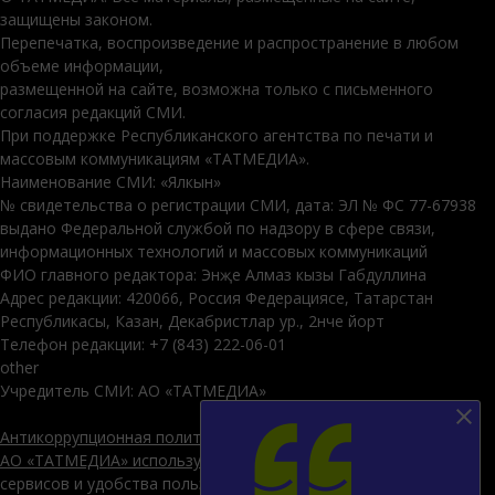
защищены законом.
Перепечатка, воспроизведение и распространение в любом
объеме информации,
размещенной на сайте, возможна только с письменного
согласия редакций СМИ.
При поддержке Республиканского агентства по печати и
массовым коммуникациям «ТАТМЕДИА».
Наименование СМИ: «Ялкын»
№ свидетельства о регистрации СМИ, дата: ЭЛ № ФС 77-67938
выдано Федеральной службой по надзору в сфере связи,
информационных технологий и массовых коммуникаций
ФИО главного редактора: Энҗе Алмаз кызы Габдуллина
Адрес редакции: 420066, Россия Федерациясе, Татарстан
Республикасы, Казан, Декабристлар ур., 2нче йорт
Телефон редакции: +7 (843) 222-06-01
other
Учредитель СМИ: АО «ТАТМЕДИА»
Антикоррупционная политика
АО «ТАТМЕДИА» использует «cookie»
для персонализации
сервисов и удобства пользователей сайтом. Использование