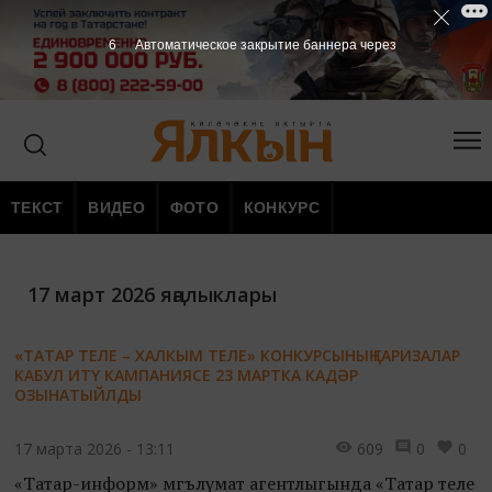
6
Автоматическое закрытие баннера через
ТЕКСТ
ВИДЕО
ФОТО
КОНКУРС
17 март 2026 яңалыклары
«ТАТАР ТЕЛЕ – ХАЛКЫМ ТЕЛЕ» КОНКУРСЫНЫҢ ГАРИЗАЛАР
КАБУЛ ИТҮ КАМПАНИЯСЕ 23 МАРТКА КАДӘР
ОЗЫНАТЫЙЛДЫ
17 марта 2026 - 13:11
609
0
0
«Татар-информ» мәгълүмат агентлыгында «Татар теле