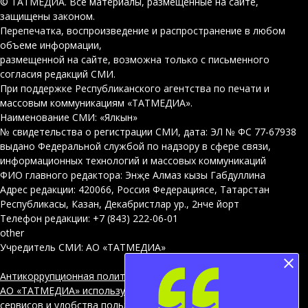
© ТАТМЕДИА. Все материалы, размещенные на сайте,
защищены законом.
Перепечатка, воспроизведение и распространение в любом
объеме информации,
размещенной на сайте, возможна только с письменного
согласия редакций СМИ.
При поддержке Республиканского агентства по печати и
массовым коммуникациям «ТАТМЕДИА».
Наименование СМИ: «Ялкын»
№ свидетельства о регистрации СМИ, дата: ЭЛ № ФС 77-67938
выдано Федеральной службой по надзору в сфере связи,
информационных технологий и массовых коммуникаций
ФИО главного редактора: Энҗе Алмаз кызы Габдуллина
Адрес редакции: 420066, Россия Федерациясе, Татарстан
Республикасы, Казан, Декабристлар ур., 2нче йорт
Телефон редакции: +7 (843) 222-06-01
other
Учредитель СМИ: АО «ТАТМЕДИА»
Антикоррупционная политика
АО «ТАТМЕДИА» использует «cookie»
для персонализации
сервисов и удобства пользователей сайтом. Использование