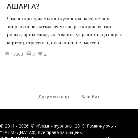
АШАРГА?
Язмада көн дәвамында күтәренке кәефне һәм
энергияне югалтмас өчен ашарга кирәк булган
ризыкларны санадык. Аларны үз рационыңа ешрак
кертсәң, стрессның ни икәнен белмәссең!
17303
0
2
Документлар
Баш бит
© 2011 - 2026. © «Ялкын» журналы, 2019. Гамәлгә куючы -
"ТАТМЕДИА" АҖ. Все права защищены.