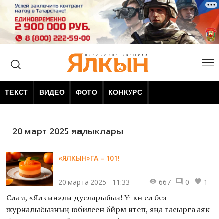
ТЕКСТ
ВИДЕО
ФОТО
КОНКУРС
20 март 2025 яңалыклары
«ЯЛКЫН»ГА – 101!
20 марта 2025 - 11:33
667
0
1
Сәлам, «Ялкын»лы дусларыбыз! Үткән ел без
журналыбызның юбилеен бәйрәм итеп, яңа гасырга аяк