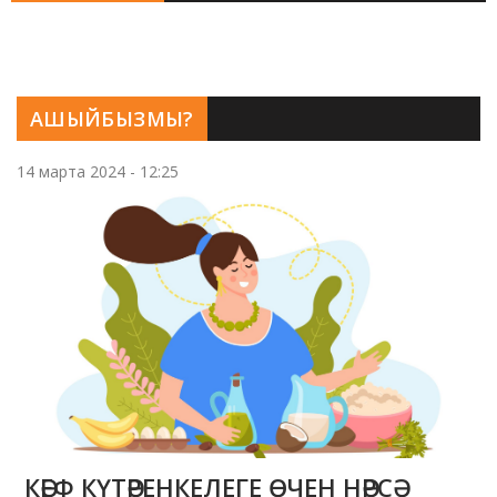
АШЫЙБЫЗМЫ?
14 марта 2024 - 12:25
КӘЕФ КҮТӘРЕНКЕЛЕГЕ ӨЧЕН НӘРСӘ