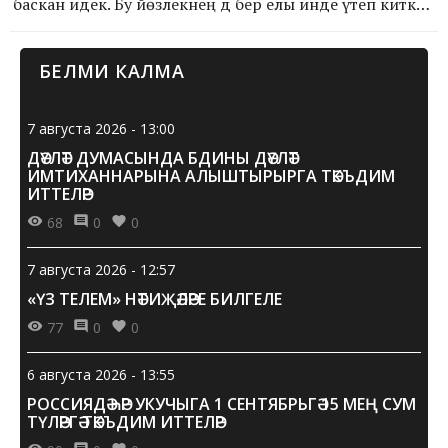
баскан идек. Бу йөзлекнең дә бер елы инде үтеп киткән,
тагын туган көн җиткән: «Ялкын»га бүген – 101 яшь! Ул
хәзер тагын да үсешкә, ачышларга илтә торган яңа
БЕЛМИ КАЛМА
сукмакка аяк басты. Тик еллар үтеп, күп нәрсә үзгәрсә дә,
«Ялкын» һәрвакыт синең белән янәшә бара, кадерле
укучыбыз!
7 августа 2026 - 13:00
ДӘҮЛӘТ ДУМАСЫНДА БДИНЫ ДӘҮЛӘТ
ИМТИХАННАРЫНА АЛЫШТЫРЫРГА ТӘКЪДИМ
ИТТЕЛӘР
68
0
0
7 августа 2026 - 12:57
«ҮЗ ТЕЛЕМ» НӘТИҖӘЛӘРЕ БИЛГЕЛЕ
77
0
0
6 августа 2026 - 13:55
РОССИЯДӘ ҺӘР УКУЧЫГА 1 СЕНТЯБРЬГӘ 15 МЕҢ СУМ
ТҮЛӘРГӘ ТӘКЪДИМ ИТТЕЛӘР