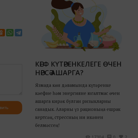
КӘЕФ КҮТӘРЕНКЕЛЕГЕ ӨЧЕН
НӘРСӘ АШАРГА?
Язмада көн дәвамында күтәренке
кәефне һәм энергияне югалтмас өчен
ашарга кирәк булган ризыкларны
вить
санадык. Аларны үз рационыңа ешрак
кертсәң, стрессның ни икәнен
белмәссең!
17304
0
2