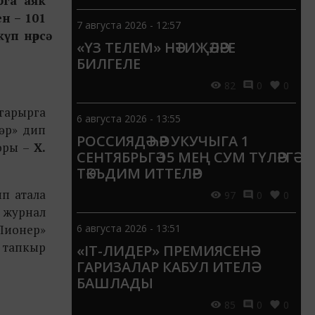
рга аяк
н – 101
7 августа 2026 - 12:57
үп нәрсә
«ҮЗ ТЕЛЕМ» НӘТИҖӘЛӘРЕ
БИЛГЕЛЕ
82
0
0
ыгарырга
6 августа 2026 - 13:55
әр» дип
РОССИЯДӘ ҺӘР УКУЧЫГА 1
торы –
Х.
СЕНТЯБРЬГӘ 15 МЕҢ СУМ ТҮЛӘРГӘ
ТӘКЪДИМ ИТТЕЛӘР
п атала
97
0
0
, журнал
«Пионер»
6 августа 2026 - 13:51
5 тапкыр
«IT-ЛИДЕР» ПРЕМИЯСЕНӘ
ГАРИЗАЛАР КАБУЛ ИТЕЛӘ
БАШЛАДЫ
85
0
0