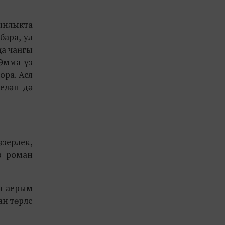
ынлыкта
ара, ул
ңа чаңгы
Әмма үз
ора. Ася
елән дә
зерлек,
р роман
а аерым
ан төрле