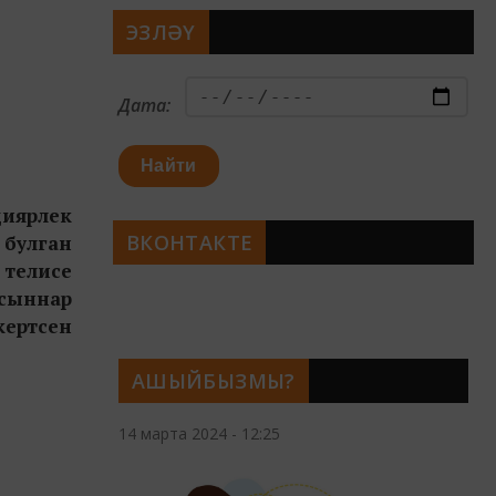
ЭЗЛӘҮ
Дата:
Найти
диярлек
ВКОНТАКТЕ
 булган
п телисе
лсыннар
кертсен
АШЫЙБЫЗМЫ?
14 марта 2024 - 12:25