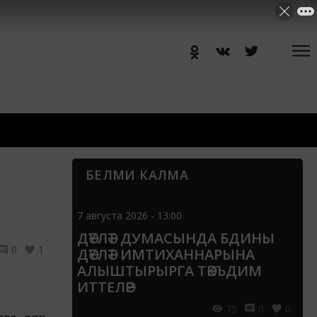
БЕЛМИ КАЛМА
7 августа 2026 - 13:00
ДӘҮЛӘТ ДУМАСЫНДА БДИНЫ
0
1
ДӘҮЛӘТ ИМТИХАННАРЫНА
АЛЫШТЫРЫРГА ТӘКЪДИМ
ИТТЕЛӘР
75
0
0