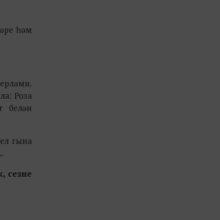
ләре һәм
терләми.
ла: Роза
т белән
 ел гына
.
к, сезне