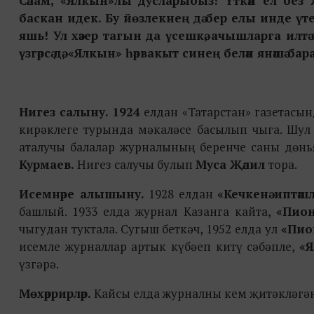
Сәлам, «Ялкын»лы дусларыбыз! Үткән ел без
баскан идек. Бу йөзлекнең дә бер елы инде үте
яшь! Ул хәзер тагын да үсешкә, ачышларга илтә
үзгәрсә дә, «Ялкын» һәрвакыт синең белән янәшә б
Нигез салыну. 1924
елдан «Татарстан» газетасын
кирәклеге турында мәкаләсе басылып чыга. Шу
аталучы балалар журналының беренче саны дөнь
Курмаев.
Нигез салучы булып
Муса Җәлил
тора.
Исемнәре алышыну.
1928 елдан
«Кечкенә иптәшл
башлый. 1933 елда журнал Казанга кайта,
«Пион
чыгудан туктала. Сугыш беткәч, 1952 елда ул
«Пио
исемле журналлар артык күбәеп китү сәбәпле,
«
үзгәрә.
Мөхәррирләр.
Кайсы елда журналны кем җитәкләгә