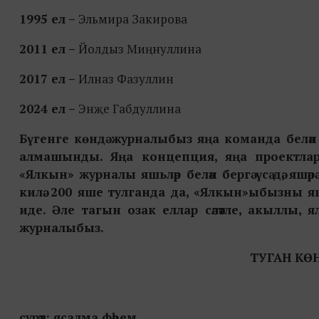
1995 ел –
Эльмира Закирова
2011 ел –
Йолдыз Миңнуллина
2017 ел –
Илназ Фазуллин
2024 ел –
Энҗе Габдуллина
Бүгенге көндә журналыбыз яңа команда белән 
алмашынды. Яңа концепция, яңа проектлар, 
«Ялкын» журналы яшьләр белән бергә үсә дә, яшәр
килә. 200 яше тулганда да, «Ялкын»ыбызны яш
иде. Әле тагын озак еллар сәләтле, акыллы, я
журналыбыз.
ТУГАН КӨН
сурәт: ясалма фәһем