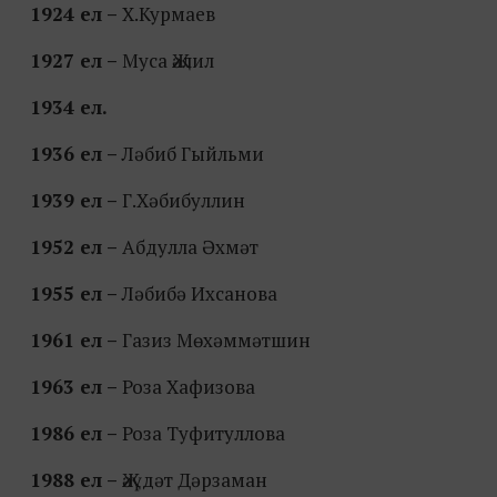
1924 ел –
Х.Курмаев
1927 ел –
Муса Җәлил
1934 ел.
1936 ел –
Ләбиб Гыйльми
1939 ел –
Г.Хәбибуллин
1952 ел –
Абдулла Әхмәт
1955 ел –
Ләбибә Ихсанова
1961 ел –
Газиз Мөхәммәтшин
1963 ел –
Роза Хафизова
1986 ел –
Роза Туфитуллова
1988 ел –
Җәүдәт Дәрзаман