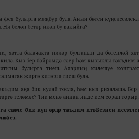
а фея булырга мәҗбүр була. Аның бөтен күңелсезлек
Ни белән бетәр икән бу вакыйга?
и, хәтта балачакта ниләр булганын да бөтенләй хә
килә. Кыз бер бәйрәмдә сәер һәм кызыклы тәкъдим а
хатыны булырга тиеш. Аларның килешүе контрак
тапмаган җиргә китәргә тиеш була.
әкъдим аңа бик кулай тоела, һәм кыз ризалаша. Бер
китәргә теләмәс? Тик менә аннан инде кем сорап торыр..
әләтле бик күп әсәрләр тәкъдим итә. Безнең исемле
нәбез.