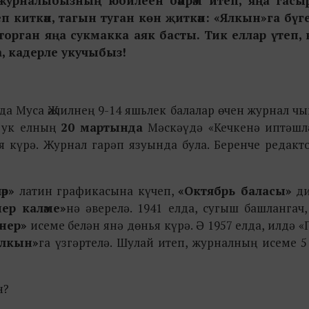
 журналыбызның юбилеен бәйрәм итеп, яңа гасы
п киткән, тагын туган көн җиткән: «Ялкын»га бүге
 торган яңа сукмакка аяк басты. Тик еллар үтеп, к
ара, кадерле укучыбыз!
да Муса Җәлилнең 9-14 яшьлек балалар өчен журнал ч
л ук елның
20 мартында
Мәскәүдә «Кечкенә иптәшл
я күрә. Журнал гарәп язуында була. Беренче редак
әр»
латин графикасына күчеп,
«Октябрь баласы»
ди
ер каләме»
нә әверелә. 1941 елда, сугыш башлангач
нер»
исеме белән янә дөнья күрә. Ә 1957 елда, илдә 
Ялкын»
га үзгәртелә. Шулай итеп, журналның исеме 
н?