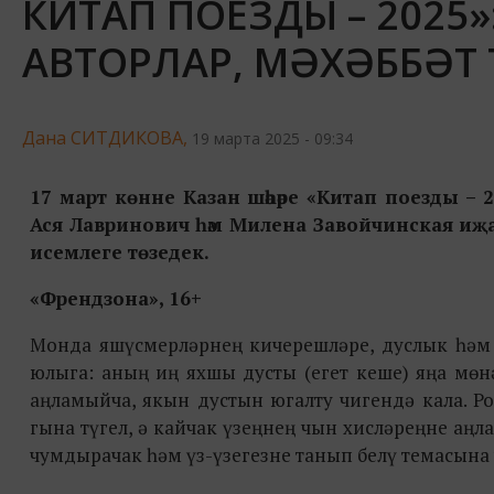
КИТАП ПОЕЗДЫ – 2025»
АВТОРЛАР, МӘХӘББӘТ
Дана СИТДИКОВА,
19 марта 2025 - 09:34
17 март көнне Казан шәһәре «Китап поезды –
Ася Лавринович һәм Милена Завойчинская иҗат
исемлеге төзедек.
«Френдзона», 16+
Монда яшүсмерләрнең кичерешләре, дуслык һәм и
юлыга: аның иң яхшы дусты (егет кеше) яңа мөнә
аңламыйча, якын дустын югалту чигендә кала. Р
гына түгел, ә кайчак үзеңнең чын хисләреңне аң
чумдырачак һәм үз-үзегезне танып белү темасына