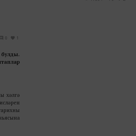
0
1
 булды.
итаплар
ы хәлгә
хисләрен
тарихны
өньясына