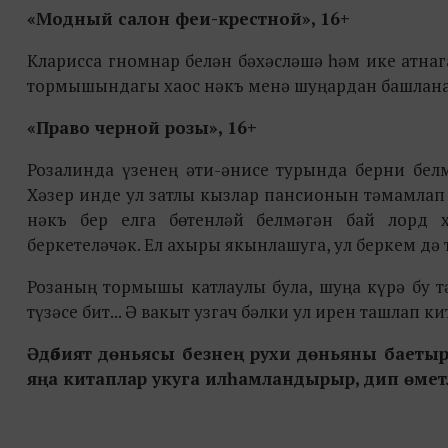
«Модный салон феи-крестной», 16+
Кларисса гномнар белән бәхәсләшә һәм ике атнаг
тормышындагы хаос нәкъ менә шуңардан башлана. 
«Право черной розы», 16+
Розалинда үзенең әти-әнисе турында берни белм
Хәзер инде ул затлы кызлар пансионын тәмамлап 
нәкъ бер елга бөтенләй белмәгән бай лорд 
беркетеләчәк. Ел ахыры якынлашуга, ул беркем дә 
Розаның тормышы катлаулы була, шуңа күрә бу т
түзәсе бит... Ә вакыт узгач бәлки ул ирен ташлап 
Әдәбият дөньясы безнең рухи дөньяны баетырга с
яңа китаплар укуга илһамландырыр, дип өметлә