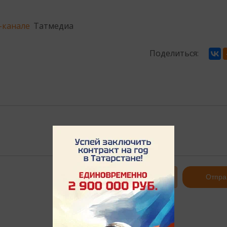
-канале
Татмедиа
Поделиться:
Авторизоваться
Отпра