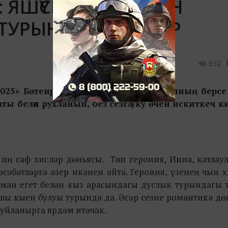
: ЯШҮСМЕРЛӘР ӨЧЕН
 ТУРЫНДА ӘСӘРЛӘР
632
 2025» Бөтенроссия акциясе тукталышының берсе
ы белән рухланып, без сезгә уку өчен искиткеч к
ң саф хисләр дөньясы. Төп героиня, Инна, катлаул
сәбәтләргә әзер икәнен әйтә. Героиня, үзенең чын 
оман егет белән кыз арасындагы дуслык турындагы 
лавы кыен булуы турында да. Әсәр сезне романтика д
 уйланырга ярдәм итәчәк.