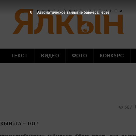
5
Автоматическое закрытие баннера через
ТЕКСТ
ВИДЕО
ФОТО
КОНКУРС
667
КЫН»ГА – 101!