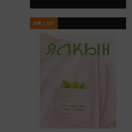
ЯҢА САН