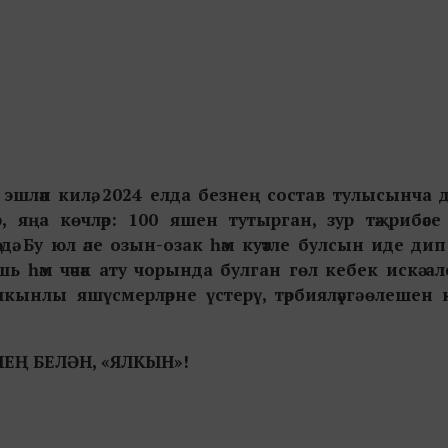
эшләп килә, 2024 елда безнең состав тулысынча 
яңа көчләр: 100 яшен тутырган, зур тәҗрибәсе
ә дә. Бу юл әле озын-озак һәм куәтле булсын иде ди
ь һәм чәчәк ату чорында булган гөл кебек искә а
лкынлы яшүсмерләрне үстерү, тәрбияләүгә өлешен 
ЕҢ БЕЛӘН, «ЯЛКЫН»!