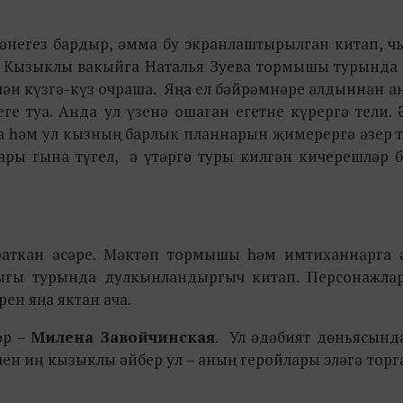
негез бардыр, әмма бу экранлаштырылган китап, ч
 Кызыклы вакыйга Наталья Зуева тормышы турында б
лән күзгә-күз очраша. Яңа ел бәйрәмнәре алдыннан а
 туа. Анда ул үзенә ошаган егетне күрергә тели. 
а һәм ул кызның барлык планнарын җимерергә әзер т
ры гына түгел, ә үтәргә туры килгән кичерешләр б
раткан әсәре. Мәктәп тормышы һәм имтиханнарга ә
лыгы турында дулкынландыргыч китап. Персонажла
ен яңа яктан ача.
ор –
Милена Завойчинская
. Ул әдәбият дөньясынд
чен иң кызыклы әйбер ул – аның геройлары эләгә торг