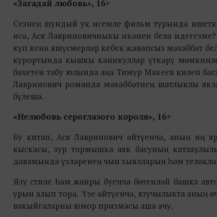
«Загадай любовь», 16+
Сезнең шундый ук исемле фильм турында ишеткә
исә, Ася Лавриновичныкы икәнен белә идегезме?
күп кенә яшүсмерләр кебек җавапсыз мәхәббәт бе
курортында кышкы каникуллар үткәрү мөмкинлеге
бәхетен табу юлында аңа Тимур Макеев килеп бас
Лавринович романда мәхәббәтнең шатлыклы якла
бүлешә.
«Нелюбовь сероглазого короля», 16+
Бу китап, Ася Лавринович әйтүенчә, аның иң я
кыскасы, зур тормышка аяк басуның катлаулы
дәвамында үзләренең чын хыялларын һәм теләкләр
Язу стиле һәм жанры буенча бөтенләй башка авт
урын алып тора. Үзе әйтүенчә, язучылыкта аның ө
вакыйгаларны юмор призмасы аша ачу.