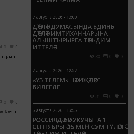
7 августа 2026 - 13:00
ДӘҮЛӘТ ДУМАСЫНДА БДИНЫ
ДӘҮЛӘТ ИМТИХАННАРЫНА
АЛЫШТЫРЫРГА ТӘКЪДИМ
ИТТЕЛӘР
0
0
мнарын
30
0
0
7 августа 2026 - 12:57
«ҮЗ ТЕЛЕМ» НӘТИҖӘЛӘРЕ
БИЛГЕЛЕ
31
0
0
0
0
6 августа 2026 - 13:55
ра Казан
РОССИЯДӘ ҺӘР УКУЧЫГА 1
СЕНТЯБРЬГӘ 15 МЕҢ СУМ ТҮЛӘРГӘ
ТӘКЪДИМ ИТТЕЛӘР