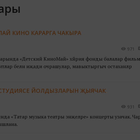
лары
ЛАЙ КИНО КАРАРГА ЧАКЫРА
971
аларында «Детский КиноМай» хәйрия фонды балалар филь
антлар белән иҗади очрашулар, мавыктыргыч остаханәләр
РА СТУДИЯСЕ ЙОЛДЫЗЛАРЫН ҖЫЯЧАК
931
лында «Татар музыка театры энҗеләре» концерты узачак. Ча
ышлана.