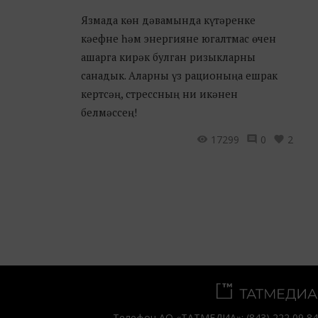
Язмада көн дәвамында күтәренке
кәефне һәм энергияне югалтмас өчен
ашарга кирәк булган ризыкларны
санадык. Аларны үз рационыңа ешрак
кертсәң, стрессның ни икәнен
белмәссең!
17299
0
2
Телефон АО «ТАТМЕДИА»:
(843) 222 09 84