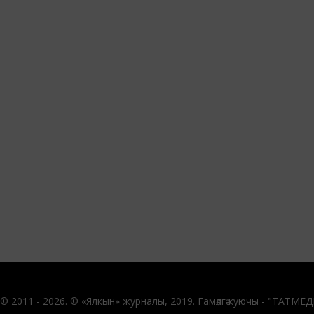
© 2011 - 2026. © «Ялкын» журналы, 2019. Гамәлгә куючы - "ТАТМЕ