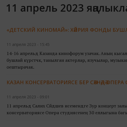
11 апрель 2023 яңалык
«ДЕТСКИЙ КИНОМАЙ»: ХӘЙРИЯ ФОНДЫ БУШ
11 апреля 2023 - 15:45
14-16 апрельдә Казанда кинофорум узачак. Аның кыс
бушлай күрсәтәчәк, танылган актерлар, язучылар, музык
оештырачак.
КАЗАН КОНСЕРВАТОРИЯСЕ БЕР СӘХНӘДӘ ОПЕ
11 апреля 2023 - 09:01
11 апрельдә Салих Сәйдәшев исемендәге Зур концерт за
консерваториясе Опера студиясенең 30 еллыгына баг