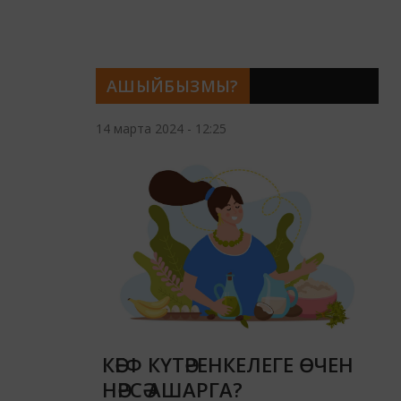
АШЫЙБЫЗМЫ?
14 марта 2024 - 12:25
КӘЕФ КҮТӘРЕНКЕЛЕГЕ ӨЧЕН
НӘРСӘ АШАРГА?