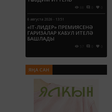
68
0
0
6 августа 2026 - 13:51
«IT-ЛИДЕР» ПРЕМИЯСЕНӘ
ГАРИЗАЛАР КАБУЛ ИТЕЛӘ
БАШЛАДЫ
57
0
0
ЯҢА САН