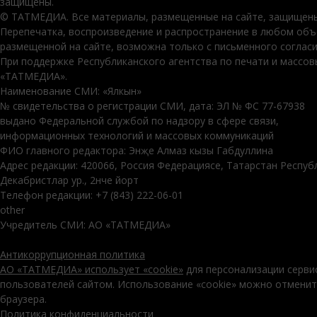
защищены.
© ТАТМЕДИА. Все материалы, размещенные на сайте, защищены
Перепечатка, воспроизведение и распространение в любом об
размещенной на сайте, возможна только с письменного соглас
При поддержке Республиканского агентства по печати и массо
«ТАТМЕДИА».
Наименование СМИ: «Ялкын»
№ свидетельства о регистрации СМИ, дата: ЭЛ № ФС 77-67938
выдано Федеральной службой по надзору в сфере связи,
информационных технологий и массовых коммуникаций
ФИО главного редактора: Энҗе Алмаз кызы Габдуллина
Адрес редакции: 420066, Россия Федерациясе, Татарстан Респуб
Декабристлар ур., 2нче йорт
Телефон редакции: +7 (843) 222-06-01
other
Учредитель СМИ: АО «ТАТМЕДИА»
Антикоррупционная политика
АО «ТАТМЕДИА» использует «cookie»
для персонализации серви
пользователей сайтом. Использование «cookie» можно отменит
браузера.
Политика конфиденциальности