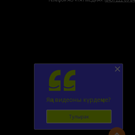
Яңа видеоны күрдеңме?
Тулырак