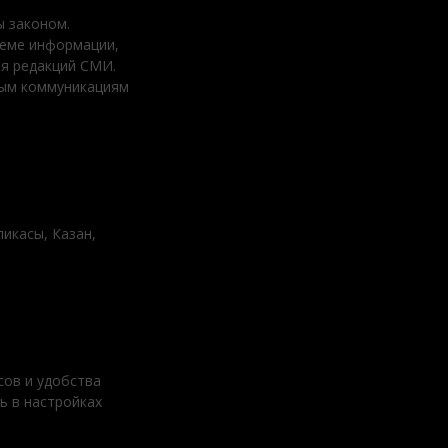
 законом.
ъеме информации,
ия редакций СМИ.
вым коммуникациям
ликасы, Казан,
сов и удобства
ь в настройках