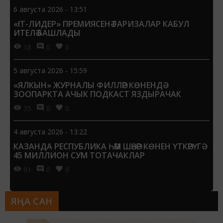
6 августа 2026 - 13:51
«IT-ЛИДЕР» ПРЕМИЯСЕНӘ ГАРИЗАЛАР КАБУЛ
ИТЕЛӘ БАШЛАДЫ
18
0
0
5 августа 2026 - 15:59
«ЯЛКЫН» ЖУРНАЛЫ ФИЛЛӘР КӨНЕНДӘ
ЗООПАРКТА АЧЫК ПОДКАСТ ЯЗДЫРАЧАК
35
0
0
4 августа 2026 - 13:22
КАЗАНДА РЕСПУБЛИКА ҺӘМ ШӘҺӘР КӨНЕН ҮТКӘРҮГӘ
45 МИЛЛИОН СУМ ТОТАЧАКЛАР
91
0
0
ЯҢА САН