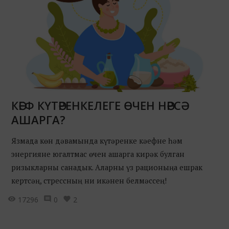
КӘЕФ КҮТӘРЕНКЕЛЕГЕ ӨЧЕН НӘРСӘ
АШАРГА?
Язмада көн дәвамында күтәренке кәефне һәм
энергияне югалтмас өчен ашарга кирәк булган
ризыкларны санадык. Аларны үз рационыңа ешрак
кертсәң, стрессның ни икәнен белмәссең!
17296
0
2