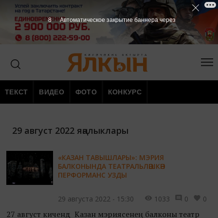
7
Автоматическое закрытие баннера через
ТЕКСТ
ВИДЕО
ФОТО
КОНКУРС
29 август 2022 яңалыклары
«КАЗАН ТАВЫШЛАРЫ»: МЭРИЯ
БАЛКОНЫНДА ТЕАТРАЛЬЛӘШКӘН
ПЕРФОРМАНС УЗДЫ
29 августа 2022 - 15:30
1033
0
0
27 август кичендә Казан мэриясенең балконы театр