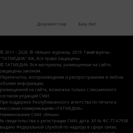
Документлар
Баш бит
© 2011 - 2026. © «Ялкын» журналы, 2019. Гамәлгә куючы -
"ТАТМЕДИА" АҖ. Все права защищены.
© ТАТМЕДИА. Все материалы, размещенные на сайте,
защищены законом.
Перепечатка, воспроизведение и распространение в любом
объеме информации,
размещенной на сайте, возможна только с письменного
согласия редакций СМИ.
При поддержке Республиканского агентства по печати и
массовым коммуникациям «ТАТМЕДИА».
Наименование СМИ: «Ялкын»
№ свидетельства о регистрации СМИ, дата: ЭЛ № ФС 77-67938
выдано Федеральной службой по надзору в сфере связи,