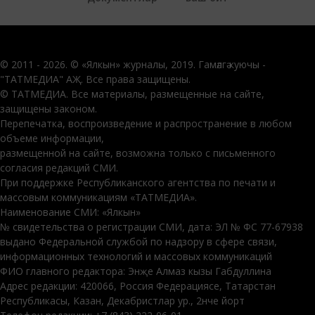
© 2011 - 2026. © «Ялкын» журналы, 2019. Гамәлгә куючы -
"ТАТМЕДИА" АҖ. Все права защищены.
© ТАТМЕДИА. Все материалы, размещенные на сайте,
защищены законом.
Перепечатка, воспроизведение и распространение в любом
объеме информации,
размещенной на сайте, возможна только с письменного
согласия редакций СМИ.
При поддержке Республиканского агентства по печати и
массовым коммуникациям «ТАТМЕДИА».
Наименование СМИ: «Ялкын»
№ свидетельства о регистрации СМИ, дата: ЭЛ № ФС 77-67938
выдано Федеральной службой по надзору в сфере связи,
информационных технологий и массовых коммуникаций
ФИО главного редактора: Энҗе Алмаз кызы Габдуллина
Адрес редакции: 420066, Россия Федерациясе, Татарстан
Республикасы, Казан, Декабристлар ур., 2нче йорт