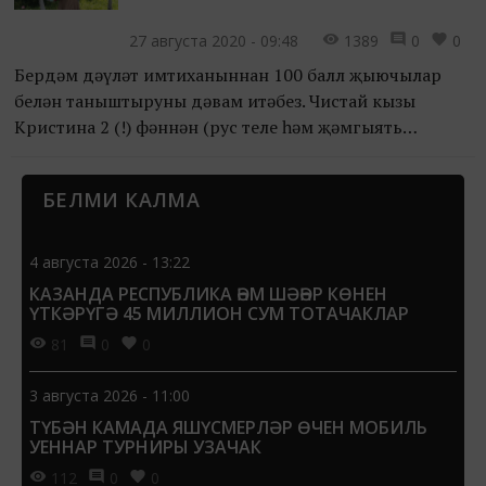
27 августа 2020 - 09:48
1389
0
0
Бердәм дәүләт имтиханыннан 100 балл җыючылар
белән таныштыруны дәвам итәбез. Чистай кызы
Кристина 2 (!) фәннән (рус теле һәм җәмгыять
белеменнән) 100әр балл туплаган. Әлеге зур нәтиҗәгә
ничек ирешүе турында үзеннән сораштык.
БЕЛМИ КАЛМА
4 августа 2026 - 13:22
КАЗАНДА РЕСПУБЛИКА ҺӘМ ШӘҺӘР КӨНЕН
ҮТКӘРҮГӘ 45 МИЛЛИОН СУМ ТОТАЧАКЛАР
81
0
0
3 августа 2026 - 11:00
ТҮБӘН КАМАДА ЯШҮСМЕРЛӘР ӨЧЕН МОБИЛЬ
УЕННАР ТУРНИРЫ УЗАЧАК
112
0
0