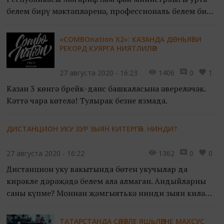
белем бирү мәктәпләренә, профессиональ белем бирү
оешмаларына һәм кадет мәктәпләренә уку елын
оештыру буенча киңәшләр әзерләде.
«COMBOnation Х2»: КАЗАНДА ДӨНЬЯВИ
РЕКОРД КУЯРГА НИЯТЛИЛӘР
27 августа 2020 - 16:23
1406
0
1
Казан 3 көнгә брейк-данс башкаласына әвереләчәк.
Кәттә чара көтелә! Тулырак безнең язмада.
ДИСТАНЦИОН УКУ ЗУР ЗЫЯН КИТЕРГӘН. НИНДИ?
27 августа 2020 - 16:22
1362
0
0
Дистанцион уку вакытында бөтен укучылар да
кирәкле дәрәҗәдә белем ала алмаган. Андыйларның
саны күпме? Моннан җәмгыятькә нинди зыян килә
ала?
ТАТАРСТАНДА СӘЛӘТЛЕ ЯШЬЛӘРНЕ МАХСУС