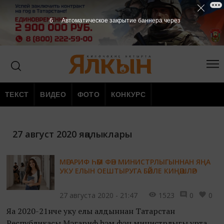
5
Автоматическое закрытие баннера через
ТЕКСТ
ВИДЕО
ФОТО
КОНКУРС
27 август 2020 яңалыклары
МӘГАРИФ ҺӘМ ФӘН МИНИСТРЛЫГЫННАН ЯҢА
УКУ ЕЛЫН ОЕШТЫРУГА БӘЙЛЕ КИҢӘШЛӘР
27 августа 2020 - 21:47
1523
0
0
Яңа 2020-21нче уку елы алдыннан Татарстан
Республикасы Мәгариф һәм фән министрлыгы урта