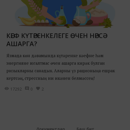
КӘЕФ КҮТӘРЕНКЕЛЕГЕ ӨЧЕН НӘРСӘ
АШАРГА?
Язмада көн дәвамында күтәренке кәефне һәм
энергияне югалтмас өчен ашарга кирәк булган
ризыкларны санадык. Аларны үз рационыңа ешрак
кертсәң, стрессның ни икәнен белмәссең!
17292
0
2
Документлар
Баш бит