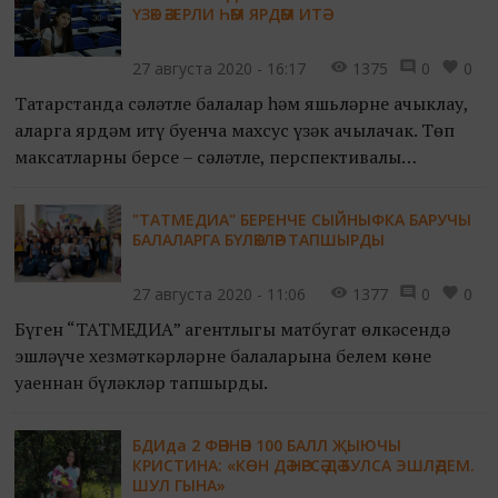
ҮЗӘК ӘЗЕРЛИ ҺӘМ ЯРДӘМ ИТӘ
27 августа 2020 - 16:17
1375
0
0
Татарстанда сәләтле балалар һәм яшьләрне ачыклау,
аларга ярдәм итү буенча махсус үзәк ачылачак. Төп
максатларның берсе – сәләтле, перспективалы
яшьләрнең республикадан китү проблемасын хәл итү.
"ТАТМЕДИА" БЕРЕНЧЕ СЫЙНЫФКА БАРУЧЫ
БАЛАЛАРГА БҮЛӘКЛӘР ТАПШЫРДЫ
27 августа 2020 - 11:06
1377
0
0
Бүген “ТАТМЕДИА” агентлыгы матбугат өлкәсендә
эшләүче хезмәткәрләрнең балаларына белем көне
уңаеннан бүләкләр тапшырды.
БДИда 2 ФӘННӘН 100 БАЛЛ ҖЫЮЧЫ
КРИСТИНА: «КӨН ДӘ НӘРСӘ ДӘ БУЛСА ЭШЛӘДЕМ.
ШУЛ ГЫНА»