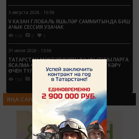
3 августа 2026 - 10:56
V КАЗАН ГЛОБАЛЬ ЯШЬЛӘР САММИТЫНДА БИШ
АЧЫК СЕССИЯ УЗАЧАК
108
0
0
31 июля 2026 - 13:06
ТАТАРСТАН МӘКТӘПЛӘРЕНДӘ УКЫТУЧЫЛАРГА
ЯСАЛМА ФӘҺЕМ БУЕНЧА ТҮГӘРӘКЛӘР ҮТКӘРҮ
ӨЧЕН ТҮЛӘЯЧӘКЛӘР
150
0
0
ЯҢА САН