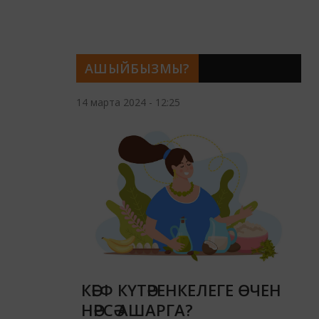
АШЫЙБЫЗМЫ?
14 марта 2024 - 12:25
КӘЕФ КҮТӘРЕНКЕЛЕГЕ ӨЧЕН
НӘРСӘ АШАРГА?