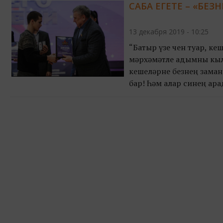
САБА ЕГЕТЕ – «БЕЗН
13 декабря 2019 - 10:25
“Батыр үзе өчен туар, ке
мәрхәмәтле адымны кыл
кешеләрне безнең заман
бар! Һәм алар синең ара