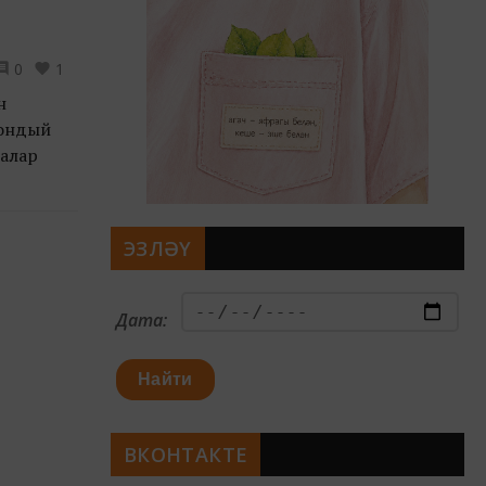
0
1
н
Мондый
 алар
ЭЗЛӘҮ
Дата:
Найти
ВКОНТАКТЕ