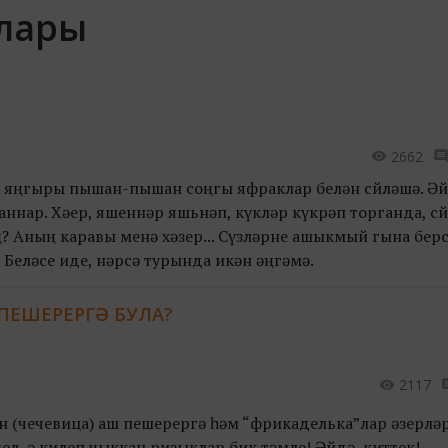
клары
2662
ән яңгыры пышан-пышан соңгы яфраклар белән сөйләшә. Әй
аннар. Хәер, яшеннәр яшьнәп, күкләр күкрәп торганда, с
? Аның каравы менә хәзер... Сүзләрне ашыкмый гына бер
. Беләсе иде, нәрсә турында икән әңгәмә.
ПЕШЕРЕРГӘ БУЛА?
2117
ан (чечевица) аш пешерергә һәм “фрикаделька”лар әзерлә
ңел, ә килеп чыккан ризыклар бик тәмле! Әйдә, киттек!