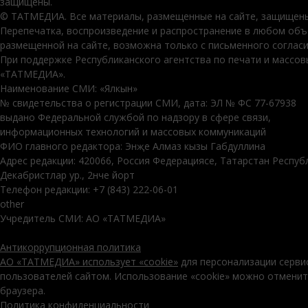
защищены.
© ТАТМЕДИА. Все материалы, размещенные на сайте, защищены
Перепечатка, воспроизведение и распространение в любом об
размещенной на сайте, возможна только с письменного соглас
При поддержке Республиканского агентства по печати и массо
«ТАТМЕДИА».
Наименование СМИ: «Ялкын»
№ свидетельства о регистрации СМИ, дата: ЭЛ № ФС 77-67938
выдано Федеральной службой по надзору в сфере связи,
информационных технологий и массовых коммуникаций
ФИО главного редактора: Энҗе Алмаз кызы Габдуллина
Адрес редакции: 420066, Россия Федерациясе, Татарстан Респуб
Декабристлар ур., 2нче йорт
Телефон редакции: +7 (843) 222-06-01
other
Учредитель СМИ: АО «ТАТМЕДИА»
Антикоррупционная политика
АО «ТАТМЕДИА» использует «cookie»
для персонализации серви
пользователей сайтом. Использование «cookie» можно отменит
браузера.
Политика конфиденциальности