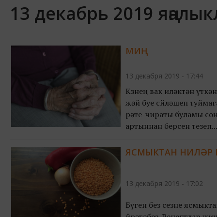
13 декабрь 2019 яңалы
МИҢ
13 декабря 2019 - 17:44
Көзнең вак иләктән үтк
җәй буе сөйләшеп туймаг
рәте-чираты буламы соң
артыннан берсен тезеп..
ЯСМЫКТАН НИЛӘР 
13 декабря 2019 - 17:02
Бүген без сезне ясмыкт
өйрәтәбез. Рецептлар җи