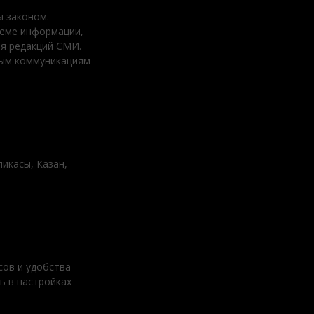
 законом.
ъеме информации,
ия редакций СМИ.
вым коммуникациям
ликасы, Казан,
сов и удобства
ь в настройках