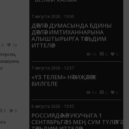
7 августа 2026 - 13:00
ДӘҮЛӘТ ДУМАСЫНДА БДИНЫ
ДӘҮЛӘТ ИМТИХАННАРЫНА
АЛЫШТЫРЫРГА ТӘКЪДИМ
ИТТЕЛӘР
0
10
терсең,
76
0
0
өйләшүнең
се
7 августа 2026 - 12:57
«ҮЗ ТЕЛЕМ» НӘТИҖӘЛӘРЕ
БИЛГЕЛЕ
84
0
0
6 августа 2026 - 13:55
0
0
РОССИЯДӘ ҺӘР УКУЧЫГА 1
СЕНТЯБРЬГӘ 15 МЕҢ СУМ ТҮЛӘРГӘ
ргә
ТӘКЪДИМ ИТТЕЛӘР