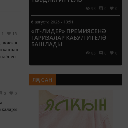
98
0
0
6 августа 2026 - 13:51
«IT-ЛИДЕР» ПРЕМИЯСЕНӘ
1
15
ГАРИЗАЛАР КАБУЛ ИТЕЛӘ
, вокзал
БАШЛАДЫ
ыкканнан
85
0
0
өпләнеп
ЯҢА САН
0
0
а
дикалары