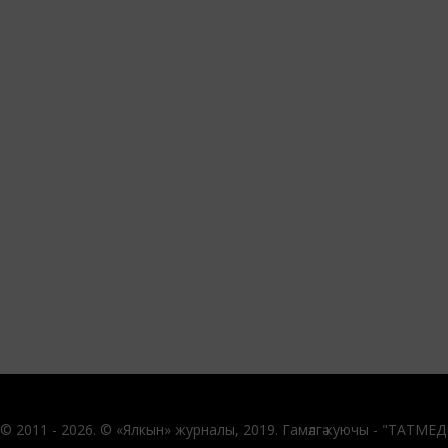
© 2011 - 2026. © «Ялкын» журналы, 2019. Гамәлгә куючы - "ТАТМЕ