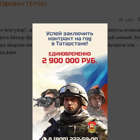
ЕҢ ЗАМАН ГЕРОЕ»
2491
ше өчен үләр”, диләр татар халкында. Күңеле, намусы кушка
уга батыр йөрәкле кешегә берни дә комачаулый алмый. 
да шырпы яндырып эзләргә туры килсә дә, шунысы хак –
да яши.