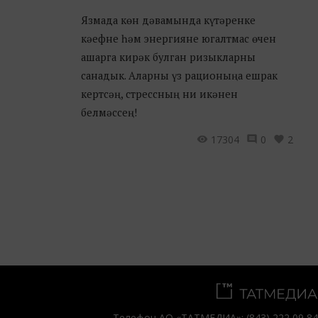
Язмада көн дәвамында күтәренке
кәефне һәм энергияне югалтмас өчен
ашарга кирәк булган ризыкларны
санадык. Аларны үз рационыңа ешрак
кертсәң, стрессның ни икәнен
белмәссең!
17304
0
2
Телефон АО «ТАТМЕДИА»:
(843) 222 09 84