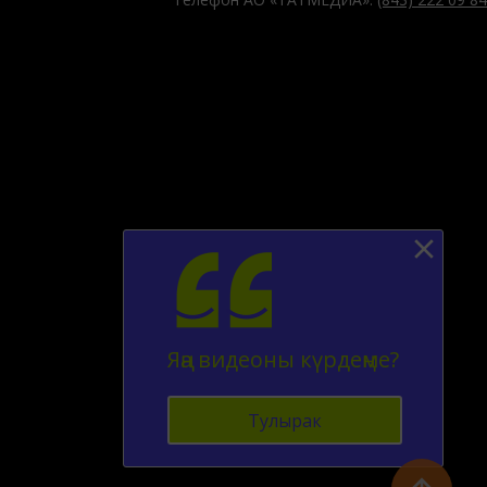
Яңа видеоны күрдеңме?
Тулырак