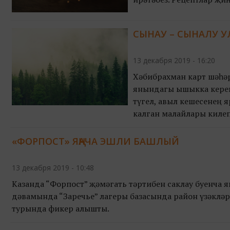
СЫНАУ – СЫНАЛУ УЛ.
13 декабря 2019 - 16:20
Хәбибрахман карт шәһәрг
янындагы ышыкка кереп,
түгел, авыл кешесенең я
калган малайлары килеп
таркалыбрак киткән күң
«ФОРПОСТ» ЯҢАЧА ЭШЛИ БАШЛЫЙ
13 декабря 2019 - 10:48
Казанда “Форпост” җәмәгать тәртибен саклау буенча 
дәвамында “Заречье” лагеры базасында район үзәклә
турында фикер алышты.