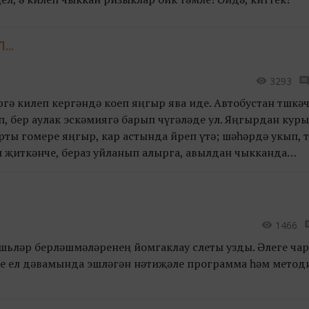
..
3293
ә килеп кергәндә коеп яңгыр ява иде. Автобустан төшкәч
 бер аулак эскәмиягә барып чүгәләде ул. Яңгырдан кур
рты гомере яңгыр, кар астында йөреп үтә; шәһәрдә укып, т
 җиткәнче, бераз уйланып алырга, авылдан чыкканда
елен тәртипкә саласы бар иде.
1466
яшьләр берләшмәләренең йомгаклау слеты узды. Әлеге чар
ре ел дәвамында эшләгән нәтиҗәле программа һәм мето