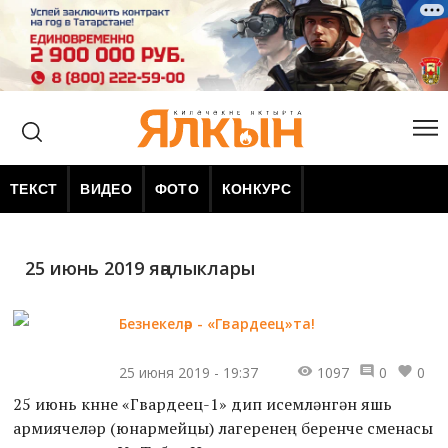
ТЕКСТ
ВИДЕО
ФОТО
КОНКУРС
25 июнь 2019 яңалыклары
Безнекеләр - «Гвардеец»та!
25 июня 2019 - 19:37
1097
0
0
25 июнь көнне «Гвардеец-1» дип исемләнгән яшь
армиячеләр (юнармейцы) лагеренең беренче сменасы