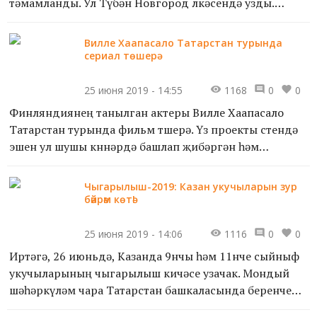
тәмамланды. Ул Түбән Новгород өлкәсендә узды.
«Гвардеец» - Идел буе федераль округында
Вилле Хаапасало Татарстан турында
тормышка ашырыл...
сериал төшерә
25 июня 2019 - 14:55
1168
0
0
Финляндиянең танылган актеры Вилле Хаапасало
Татарстан турында фильм төшерә. Үз проекты өстендә
эшен ул шушы көннәрдә башлап җибәргән һәм
башкалабызда беренче кадрларын төшереп тә өлгергән.
Чыгарылыш-2019: Казан укучыларын зур
Вилле Х...
бәйрәм көтә!
25 июня 2019 - 14:06
1116
0
0
Иртәгә, 26 июньдә, Казанда 9нчы һәм 11нче сыйныф
укучыларының чыгарылыш кичәсе узачак. Мондый
шәһәркүләм чара Татарстан башкаласында беренче
тапкыр үтә. Биредә Казан мәктәпләренең 5766