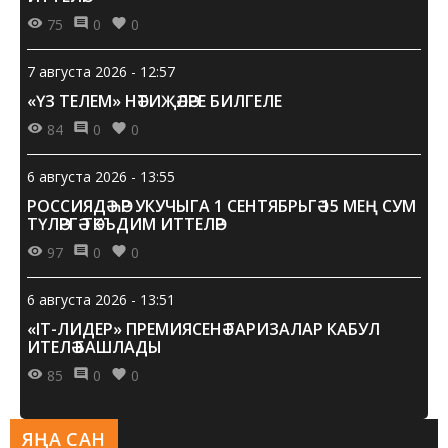
75
0
0
7 августа 2026 - 12:57
«ҮЗ ТЕЛЕМ» НӘТИҖӘЛӘРЕ БИЛГЕЛЕ
84
0
0
6 августа 2026 - 13:55
РОССИЯДӘ ҺӘР УКУЧЫГА 1 СЕНТЯБРЬГӘ 15 МЕҢ СУМ
ТҮЛӘРГӘ ТӘКЪДИМ ИТТЕЛӘР
97
0
0
6 августа 2026 - 13:51
«IT-ЛИДЕР» ПРЕМИЯСЕНӘ ГАРИЗАЛАР КАБУЛ
ИТЕЛӘ БАШЛАДЫ
85
0
0
ЯҢА САН