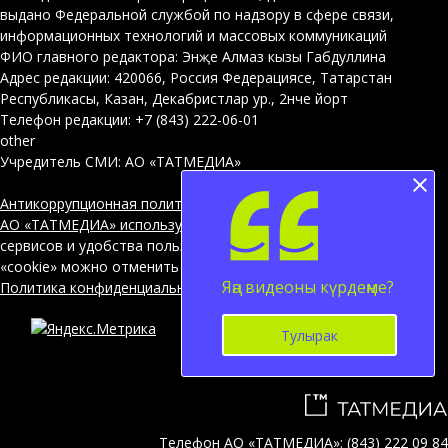
выдано Федеральной службой по надзору в сфере связи,
информационных технологий и массовых коммуникаций
ФИО главного редактора: Энҗе Алмаз кызы Габдуллина
Адрес редакции: 420066, Россия Федерациясе, Татарстан
Республикасы, Казан, Декабристлар ур., 2нче йорт
Телефон редакции: +7 (843) 222-06-01
other
Учредитель СМИ: АО «ТАТМЕДИА»
Антикоррупционная политика
АО «ТАТМЕДИА» использует «cookie»
для персонализации
сервисов и удобства пользователей сайтом. Использование
«cookie» можно отменить в настройках браузера.
Яңа видеоны күрдеңме?
Политика конфиденциальности
Тулырак
12+
Телефон АО «ТАТМЕДИА»:
(843) 222 09 84