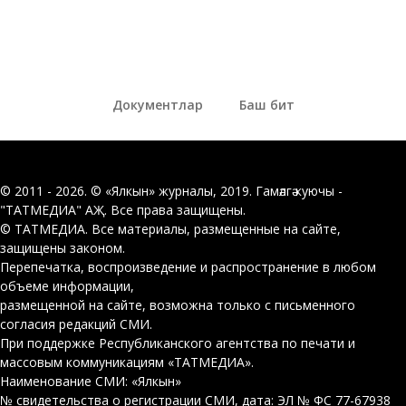
Документлар
Баш бит
© 2011 - 2026. © «Ялкын» журналы, 2019. Гамәлгә куючы -
"ТАТМЕДИА" АҖ. Все права защищены.
© ТАТМЕДИА. Все материалы, размещенные на сайте,
защищены законом.
Перепечатка, воспроизведение и распространение в любом
объеме информации,
размещенной на сайте, возможна только с письменного
согласия редакций СМИ.
При поддержке Республиканского агентства по печати и
массовым коммуникациям «ТАТМЕДИА».
Наименование СМИ: «Ялкын»
№ свидетельства о регистрации СМИ, дата: ЭЛ № ФС 77-67938