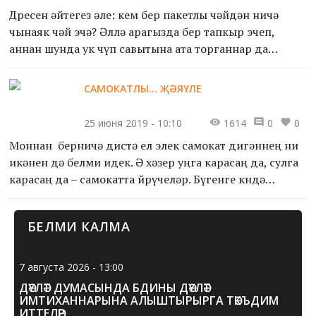
Дөресен әйтегез әле: кем бер пакетлы чәйдән ничә
чынаяк чәй эчә? Әллә арагызда бер тапкыр эчеп,
аннан шунда ук чүп савытына ата торганнар да
бармы? Ашыкмагыз! Аларны башка эшләрдә
кулланып була!
САМОКАТЛЫ... ҖӘЯҮЛЕ
Са...
25 июня 2019 - 10:10
1614
0
0
Моннан берничә дистә ел элек самокат дигәннең ни
икәнен дә белми идек. Ә хәзер уңга карасаң да, сулга
карасаң да – самокатта йөрүчеләр. Бүгенге көндә
балалар гына түгел, олылар арасында да бу төр тра...
БЕЛМИ КАЛМА
7 августа 2026 - 13:00
ДӘҮЛӘТ ДУМАСЫНДА БДИНЫ ДӘҮЛӘТ
ИМТИХАННАРЫНА АЛЫШТЫРЫРГА ТӘКЪДИМ
ИТТЕЛӘР