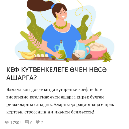
КӘЕФ КҮТӘРЕНКЕЛЕГЕ ӨЧЕН НӘРСӘ
АШАРГА?
Язмада көн дәвамында күтәренке кәефне һәм
энергияне югалтмас өчен ашарга кирәк булган
ризыкларны санадык. Аларны үз рационыңа ешрак
кертсәң, стрессның ни икәнен белмәссең!
17304
0
2