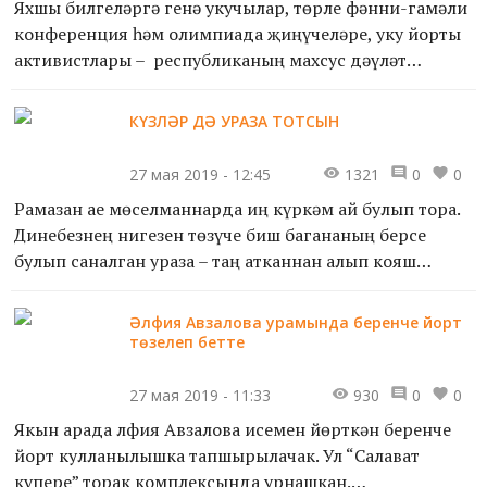
Яхшы билгеләргә генә укучылар, төрле фәнни-гамәли
конференция һәм олимпиада җиңүчеләре, уку йорты
активистлары – республиканың махсус дәүләт
стипендиясенә лаек булучыларның күбесе нәкъ менә
алар. Бые...
КҮЗЛӘР ДӘ УРАЗА ТОТСЫН
27 мая 2019 - 12:45
1321
0
0
Рамазан ае мөселманнарда иң күркәм ай булып тора.
Динебезнең нигезен төзүче биш багананың берсе
булып саналган ураза – таң атканнан алып кояш
баеганчыга кадәр Аллаһ ризалыгы өчен ният кылып,
ашамый-эч...
Әлфия Авзалова урамында беренче йорт
төзелеп бетте
27 мая 2019 - 11:33
930
0
0
Якын арада Әлфия Авзалова исемен йөрткән беренче
йорт кулланылышка тапшырылачак. Ул “Салават
күпере” торак комплексында урнашкан.