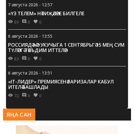
7 августа 2026 - 12:57
«ҮЗ ТЕЛЕМ» НӘТИҖӘЛӘРЕ БИЛГЕЛЕ
69
0
0
6 августа 2026 - 13:55
РОССИЯДӘ ҺӘР УКУЧЫГА 1 СЕНТЯБРЬГӘ 15 МЕҢ СУМ
ТҮЛӘРГӘ ТӘКЪДИМ ИТТЕЛӘР
83
0
0
6 августа 2026 - 13:51
«IT-ЛИДЕР» ПРЕМИЯСЕНӘ ГАРИЗАЛАР КАБУЛ
ИТЕЛӘ БАШЛАДЫ
72
0
0
ЯҢА САН