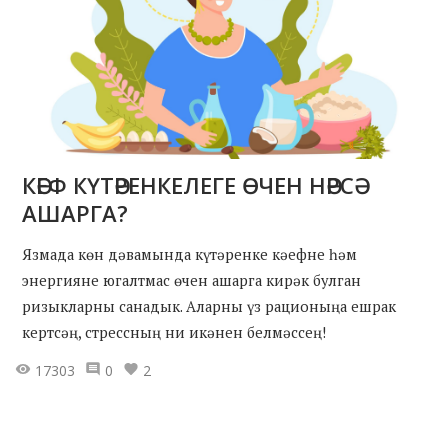
КӘЕФ КҮТӘРЕНКЕЛЕГЕ ӨЧЕН НӘРСӘ
АШАРГА?
Язмада көн дәвамында күтәренке кәефне һәм
энергияне югалтмас өчен ашарга кирәк булган
ризыкларны санадык. Аларны үз рационыңа ешрак
кертсәң, стрессның ни икәнен белмәссең!
17303
0
2