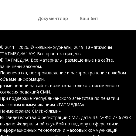
Документлар
Баш бит
© 2011 - 2026. © «Ялкын» журналы, 2019. Гамәлгә куючы -
"ТАТМЕДИА" АҖ. Все права защищены.
© ТАТМЕДИА. Все материалы, размещенные на сайте,
защищены законом.
Перепечатка, воспроизведение и распространение в любом
объеме информации,
размещенной на сайте, возможна только с письменного
согласия редакций СМИ.
При поддержке Республиканского агентства по печати и
массовым коммуникациям «ТАТМЕДИА».
Наименование СМИ: «Ялкын»
№ свидетельства о регистрации СМИ, дата: ЭЛ № ФС 77-67938
выдано Федеральной службой по надзору в сфере связи,
информационных технологий и массовых коммуникаций