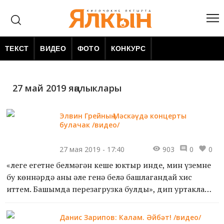
ТЕКСТ
ВИДЕО
ФОТО
КОНКУРС
27 май 2019 яңалыклары
Элвин Грейның Мәскәүдә концерты
булачак /видео/
27 мая 2019 - 17:40
903
0
0
«Әлеге егетне белмәгән кеше юктыр инде, мин үземне
бу көннәрдә аны әле генә белә башлагандай хис
иттем. Башымда перезагрузка булды», дип уртаклаша
Элвин Грейның Казандагы юбилей концертларыннан
соң Ta...
Данис Зарипов: Калам. Әйбәт! /видео/