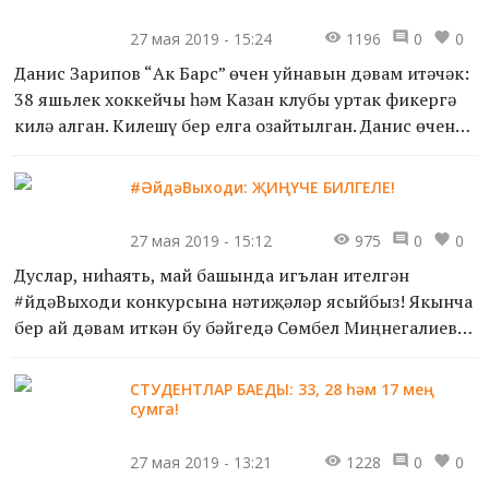
27 мая 2019 - 15:24
1196
0
0
Данис Зарипов “Ак Барс” өчен уйнавын дәвам итәчәк:
38 яшьлек хоккейчы һәм Казан клубы уртак фикергә
килә алган. Килешү бер елга озайтылган. Данис өчен
яңа сезон “Ак Барс” составында 15енчесе булачак....
#ӘйдәВыходи: ҖИҢҮЧЕ БИЛГЕЛЕ!
27 мая 2019 - 15:12
975
0
0
Дуслар, ниһаять, май башында игълан ителгән
#ӘйдәВыходи конкурсына нәтиҗәләр ясыйбыз! Якынча
бер ай дәвам иткән бу бәйгедә Сөмбел Миңнегалиева
җиңү яулады.
СТУДЕНТЛАР БАЕДЫ: 33, 28 һәм 17 мең
“Урамда яз. Май аенда кояш көннән-көн ны...
сумга!
27 мая 2019 - 13:21
1228
0
0