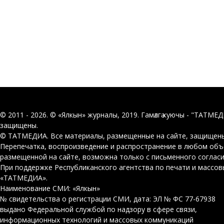
© 2011 - 2026. © «Ялкын» журналы, 2019. Гамәлгә куючы - "ТАТМЕ
защищены.
© ТАТМЕДИА. Все материалы, размещенные на сайте, защищены
Перепечатка, воспроизведение и распространение в любом об
размещенной на сайте, возможна только с письменного соглас
При поддержке Республиканского агентства по печати и массо
«ТАТМЕДИА».
Наименование СМИ: «Ялкын»
№ свидетельства о регистрации СМИ, дата: ЭЛ № ФС 77-67938
выдано Федеральной службой по надзору в сфере связи,
информационных технологий и массовых коммуникаций