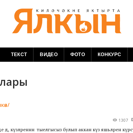
ТЕКСТ
ВИДЕО
ФОТО
КОНКУРС
клары
әя/
1307
рде дә, күзләреннән тыелгысыз булып аккан күз яшьләрен күрсәт