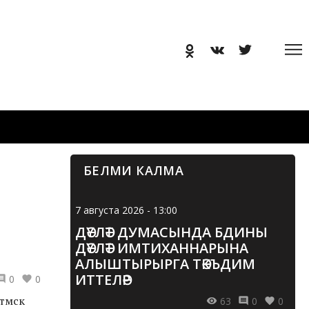
БЕЛМИ КАЛМА
7 августа 2026 - 13:00
ДӘҮЛӘТ ДУМАСЫНДА БДИНЫ
ДӘҮЛӘТ ИМТИХАННАРЫНА
АЛЫШТЫРЫРГА ТӘКЪДИМ
ИТТЕЛӘР
0
0
мәскә
63
0
0