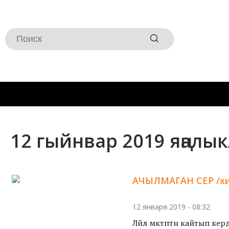
12 гыйнвар 2019 яңалы
АЧЫЛМАГАН СЕР /хик
12 января 2019 - 08:32
Ләйлә мәктәптән кайтып ке