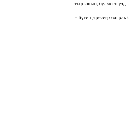
тырышып, бүлмәсенә узды
– Бүген дәресең озаграк 