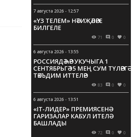
7 августа 2026 - 12:57
«ҮЗ ТЕЛЕМ» НӘТИҖӘЛӘРЕ
БИЛГЕЛЕ
71
0
0
6 августа 2026 - 13:55
РОССИЯДӘ ҺӘР УКУЧЫГА 1
СЕНТЯБРЬГӘ 15 МЕҢ СУМ ТҮЛӘРГӘ
ТӘКЪДИМ ИТТЕЛӘР
83
0
0
6 августа 2026 - 13:51
«IT-ЛИДЕР» ПРЕМИЯСЕНӘ
ГАРИЗАЛАР КАБУЛ ИТЕЛӘ
БАШЛАДЫ
72
0
0