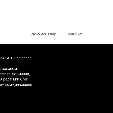
Документлар
Баш бит
ДИА" АҖ. Все права
 законом.
ъеме информации,
ия редакций СМИ.
вым коммуникациям