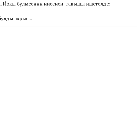
. Йокы бүлмәсеннән әнисенең тавышы ишетелде:
булды ахрыс...