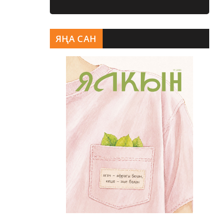
ЯҢА САН