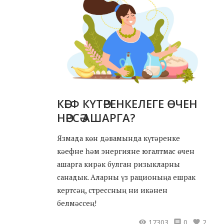
КӘЕФ КҮТӘРЕНКЕЛЕГЕ ӨЧЕН
НӘРСӘ АШАРГА?
Язмада көн дәвамында күтәренке
кәефне һәм энергияне югалтмас өчен
ашарга кирәк булган ризыкларны
санадык. Аларны үз рационыңа ешрак
кертсәң, стрессның ни икәнен
белмәссең!
17303
0
2