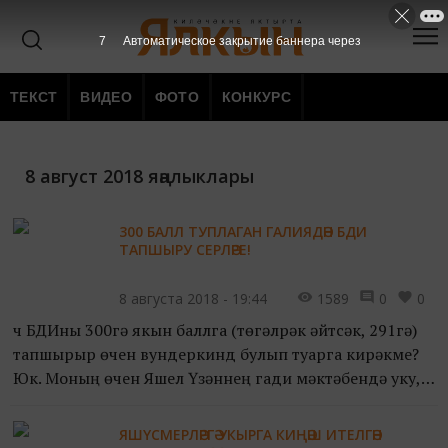
7
Автоматическое закрытие баннера через
ТЕКСТ
ВИДЕО
ФОТО
КОНКУРС
8 август 2018 яңалыклары
300 БАЛЛ ТУПЛАГАН ГАЛИЯДӘН БДИ
ТАПШЫРУ СЕРЛӘРЕ!
8 августа 2018 - 19:44
1589
0
0
Өч БДИны 300гә якын баллга (төгәлрәк әйтсәк, 291гә)
тапшырыр өчен вундеркинд булып туарга кирәкме?
Юк. Моның өчен Яшел Үзәннең гади мәктәбендә уку,
тырышып әзерләнү һәм... телефоннан Instagramның
үзен...
ЯШҮСМЕРЛӘРГӘ УКЫРГА КИҢӘШ ИТЕЛГӘН