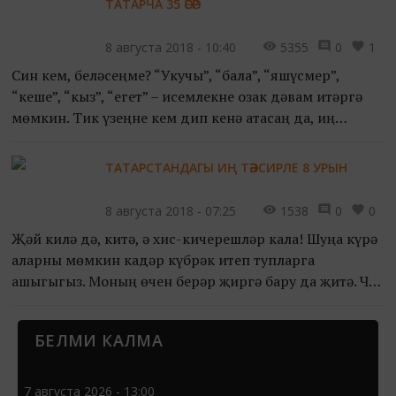
ТАТАРЧА 35 ӘСӘР
8 августа 2018 - 10:40
5355
0
1
Син кем, беләсеңме? “Укучы”, “бала”, “яшүсмер”,
“кеше”, “кыз”, “егет” – исемлекне озак дәвам итәргә
мөмкин. Тик үзеңне кем дип кенә атасаң да, иң
беренче чиратта син – шәхес. Бүген үз-үзеңне
тотышың,...
ТАТАРСТАНДАГЫ ИҢ ТӘЭСИРЛЕ 8 УРЫН
8 августа 2018 - 07:25
1538
0
0
Җәй килә дә, китә, ә хис-кичерешләр кала! Шуңа күрә
аларны мөмкин кадәр күбрәк итеп тупларга
ашыгыгыз. Моның өчен берәр җиргә бару да җитә. Чит
ил генә димәгән! Казаннан әллә ни ерак китмичә дә
тәэсир...
БЕЛМИ КАЛМА
7 августа 2026 - 13:00