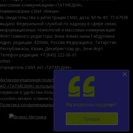
массовым коммуникациям «ТАТМЕДИА».
Наименование СМИ: «Ялкын»
№ свидетельства о регистрации СМИ, дата: ЭЛ № ФС 77-67938
выдано Федеральной службой по надзору в сфере связи,
информационных технологий и массовых коммуникаций
ФИО главного редактора: Энҗе Алмаз кызы Габдуллина
Адрес редакции: 420066, Россия Федерациясе, Татарстан
Республикасы, Казан, Декабристлар ур., 2нче йорт
Телефон редакции: +7 (843) 222-06-01
other
Учредитель СМИ: АО «ТАТМЕДИА»
Антикоррупционная политика
АО «ТАТМЕДИА» использует «cookie»
для персонализации
сервисов и удобства пользователей сайтом. Использование
«cookie» можно отменить в настройках браузера.
Яңа видеоны күрдеңме?
Политика конфиденциальности
12+
Тулырак