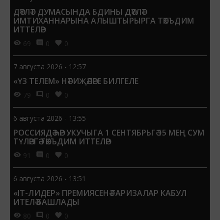
ДӘҮЛӘТ ДУМАСЫНДА БДИНЫ ДӘҮЛӘТ
ИМТИХАННАРЫНА АЛЫШТЫРЫРГА ТӘКЪДИМ
ИТТЕЛӘР
69
0
0
7 августа 2026 - 12:57
«ҮЗ ТЕЛЕМ» НӘТИҖӘЛӘРЕ БИЛГЕЛЕ
79
0
0
6 августа 2026 - 13:55
РОССИЯДӘ ҺӘР УКУЧЫГА 1 СЕНТЯБРЬГӘ 15 МЕҢ СУМ
ТҮЛӘРГӘ ТӘКЪДИМ ИТТЕЛӘР
91
0
0
6 августа 2026 - 13:51
«IT-ЛИДЕР» ПРЕМИЯСЕНӘ ГАРИЗАЛАР КАБУЛ
ИТЕЛӘ БАШЛАДЫ
80
0
0