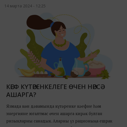
14 марта 2024 - 12:25
КӘЕФ КҮТӘРЕНКЕЛЕГЕ ӨЧЕН НӘРСӘ
АШАРГА?
Язмада көн дәвамында күтәренке кәефне һәм
энергияне югалтмас өчен ашарга кирәк булган
ризыкларны санадык. Аларны үз рационыңа ешрак