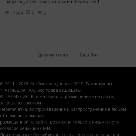
кертсәң, стрессның ни икәнен белмәссең!
17304
0
2
Документлар
Баш бит
© 2011 - 2026. © «Ялкын» журналы, 2019. Гамәлгә куючы -
"ТАТМЕДИА" АҖ. Все права защищены.
© ТАТМЕДИА. Все материалы, размещенные на сайте,
защищены законом.
Перепечатка, воспроизведение и распространение в любом
объеме информации,
размещенной на сайте, возможна только с письменного
согласия редакций СМИ.
При поддержке Республиканского агентства по печати и