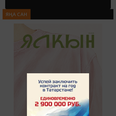
ЯҢА САН