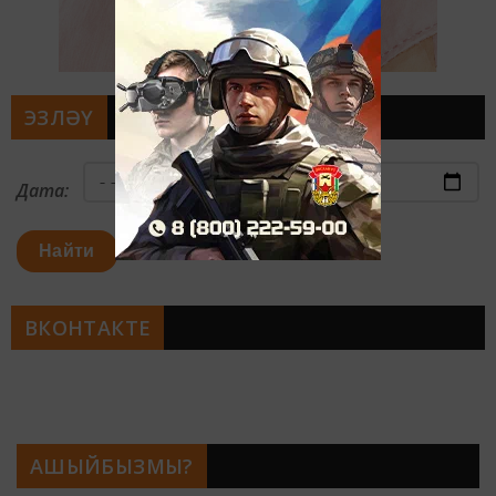
ЭЗЛӘҮ
Дата:
Найти
ВКОНТАКТЕ
АШЫЙБЫЗМЫ?