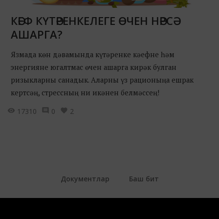
КӘЕФ КҮТӘРЕНКЕЛЕГЕ ӨЧЕН НӘРСӘ
АШАРГА?
Язмада көн дәвамында күтәренке кәефне һәм
энергияне югалтмас өчен ашарга кирәк булган
ризыкларны санадык. Аларны үз рационыңа ешрак
кертсәң, стрессның ни икәнен белмәссең!
17310
0
2
Документлар
Баш бит