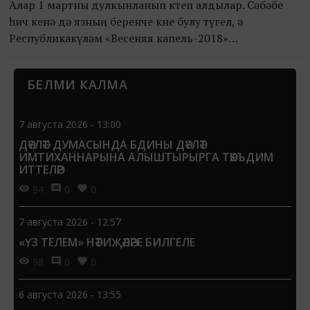
Алар 1 мартны дулкынланып көтеп алдылар. Сәбәбе
һич кенә дә язның беренче көне булу түгел, ә
Республикакүләм «Весеняя капель-2018»
фестиваленең башланып китүе. Әлеге чарада
Татарстан Республикасының 8...
БЕЛМИ КАЛМА
7 августа 2026 - 13:00
ДӘҮЛӘТ ДУМАСЫНДА БДИНЫ ДӘҮЛӘТ
ИМТИХАННАРЫНА АЛЫШТЫРЫРГА ТӘКЪДИМ
ИТТЕЛӘР
94
0
0
7 августа 2026 - 12:57
«ҮЗ ТЕЛЕМ» НӘТИҖӘЛӘРЕ БИЛГЕЛЕ
98
0
0
6 августа 2026 - 13:55