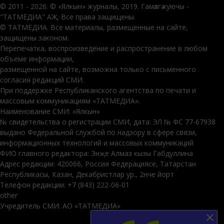
© 2011 - 2026. © «Ялкын» журналы, 2019. Гамәлгә куючы -
"ТАТМЕДИА" АҖ. Все права защищены.
© ТАТМЕДИА. Все материалы, размещенные на сайте,
защищены законом.
Перепечатка, воспроизведение и распространение в любом
объеме информации,
размещенной на сайте, возможна только с письменного
согласия редакций СМИ.
При поддержке Республиканского агентства по печати и
массовым коммуникациям «ТАТМЕДИА».
Наименование СМИ: «Ялкын»
№ свидетельства о регистрации СМИ, дата: ЭЛ № ФС 77-67938
выдано Федеральной службой по надзору в сфере связи,
информационных технологий и массовых коммуникаций
ФИО главного редактора: Энҗе Алмаз кызы Габдуллина
Адрес редакции: 420066, Россия Федерациясе, Татарстан
Республикасы, Казан, Декабристлар ур., 2нче йорт
Телефон редакции: +7 (843) 222-06-01
other
Учредитель СМИ: АО «ТАТМЕДИА»