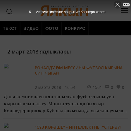
5
Автоматическое закрытие баннера через
ТЕКСТ
ВИДЕО
ФОТО
КОНКУРС
2 март 2018 яңалыклары
РОНАЛДУ ҺӘМ МЕССИНЫ ФУТБОЛ КЫРЫНА
СИН ЧЫГАР!
2 марта 2018 - 16:54
1501
0
0
Дөнья чемпионатында танылган футболчыны уен
кырына алып чыгу. Моның турында былтыр
Конфедерацияләр Кубогы вакытында хыялланучылар
шактый булды. Хәтерләсәң, Казан малае Рифат Ганиев
Криштиану Роналдуны...
"СҮЗ КӨРӘШЕ" - ИНТЕЛЛЕКТНЫ ҮСТЕРӘ?!