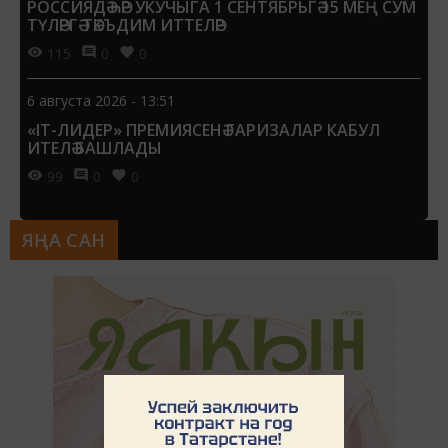
РОССИЯДӘ ҺӘР УКУЧЫГА 1 СЕНТЯБРЬГӘ 15 МЕҢ СУМ
ТҮЛӘРГӘ ТӘКЪДИМ ИТТЕЛӘР
115
0
0
6 августа 2026 - 13:51
«IT-ЛИДЕР» ПРЕМИЯСЕНӘ ГАРИЗАЛАР КАБУЛ
ИТЕЛӘ БАШЛАДЫ
99
0
0
ЯҢА САН