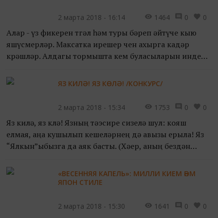
2 марта 2018 - 16:14
1464
0
0
Алар - үз фикерен төгәл һәм туры бәреп әйтүче кыю
яшүсмерләр. Максатка ирешер өчен ахырга кадәр
көрәшләр. Алдагы тормышта кем буласыларын инде
төгәл беләләр. Сүз “Безнең фикер” татар телендәге
дебатла...
ЯЗ КИЛӘ! ЯЗ КӨЛӘ! /КОНКУРС/
2 марта 2018 - 15:34
1753
0
0
Яз килә, яз көлә! Язның тәэсире сизелә шул: кояш
елмая, аңа кушылып кешеләрнең дә авызы ерыла! Яз
“Ялкын”ыбызга да аяк басты. (Хәер, аның бездән
киткәне дә юк бугай.) Шул хөрмәттән, без кабат
конкурс...
«ВЕСЕННЯЯ КАПЕЛЬ»: МИЛЛИ КИЕМ ҺӘМ
ЯПОН СТИЛЕ
2 марта 2018 - 15:30
1641
0
0