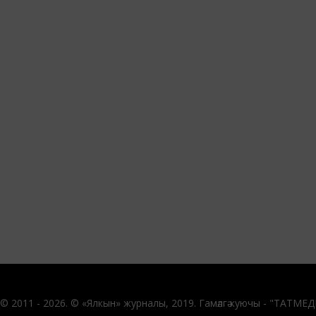
© 2011 - 2026. © «Ялкын» журналы, 2019. Гамәлгә куючы - "ТАТМЕ