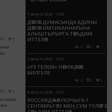
7 августа 2026 - 13:00
ДӘҮЛӘТ ДУМАСЫНДА БДИНЫ
ДӘҮЛӘТ ИМТИХАННАРЫНА
АЛЫШТЫРЫРГА ТӘКЪДИМ
ИТТЕЛӘР
0
0
Путин
56
0
0
де.
7 августа 2026 - 12:57
«ҮЗ ТЕЛЕМ» НӘТИҖӘЛӘРЕ
БИЛГЕЛЕ
58
0
0
0
0
6 августа 2026 - 13:55
да килде.
РОССИЯДӘ ҺӘР УКУЧЫГА 1
өчен
СЕНТЯБРЬГӘ 15 МЕҢ СУМ ТҮЛӘРГӘ
ТӘКЪДИМ ИТТЕЛӘР