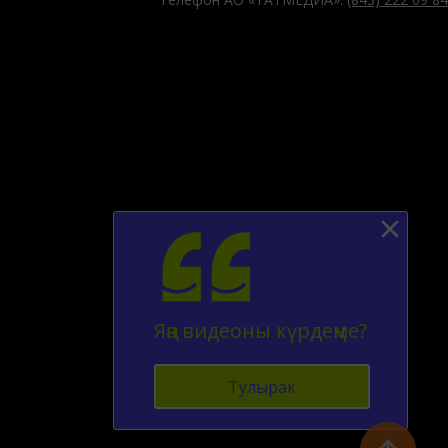
Яңа видеоны күрдеңме?
Тулырак