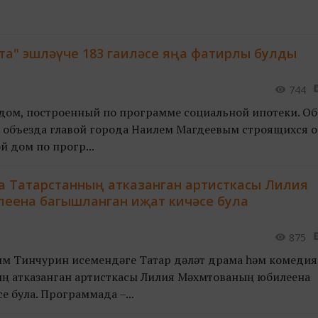
а" эшләүче 183 гаиләсе яңа фатирлы булды
744
 дом, построенный по программе социальной ипотеки. Об
я объезда главой города Наилем Магдеевым строящихся о
 дом по прогр...
а Татарстанның атказанган артисткасы Лилия
еена багышланган иҗат кичәсе була
875
им Тинчурин исемендәге Татар дәүләт драма һәм комедия
ң атказанган артисткасы Лилия Мәхмүтованың юбилеена
 була. Программада –...