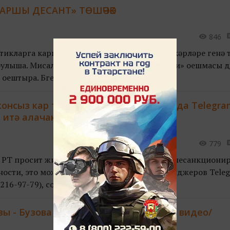
АРШЫ ДЕСАНТ» ТӨШӘЧӘК
846
икларга каршы көрәшергә полиция хезмәткәрләре генә тү
булыша. Мисал өчен, «SаMостоятельSные дети» оешмасы 
ештыра. Бүген ала...
онсыз кар түгелгән чүплекләр турында Telegra
 итә алачаклар
779
 РТ просит жителей Татарстана сообщать о несанкциони
тности, это можно сделать с помощью мессенджеров Tele
6-97-79), со...
 - Бузова белән бер сәхнәдә! /фото, видео/