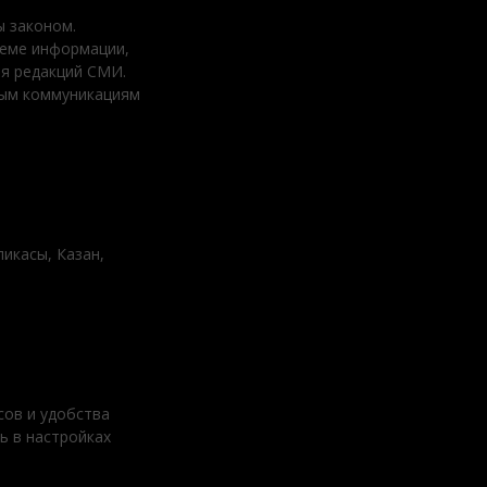
 законом.
ъеме информации,
ия редакций СМИ.
вым коммуникациям
ликасы, Казан,
сов и удобства
ь в настройках