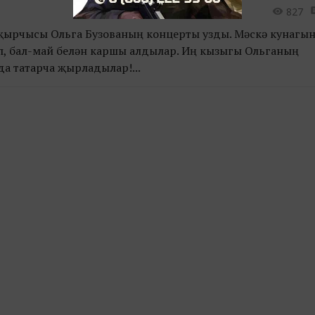
827
җырчысы Ольга Бузованың концерты узды. Мәскәү кунагын
п, бал-май белән каршы алдылар. Иң кызыгы Ольганың
а татарча җырладылар!...