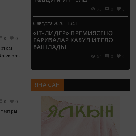
75
0
0
6 августа 2026 - 13:51
«IT-ЛИДЕР» ПРЕМИЯСЕНӘ
0
0
ГАРИЗАЛАР КАБУЛ ИТЕЛӘ
БАШЛАДЫ
 этом
бъектов.
64
0
0
ЯҢА САН
0
0
 театры