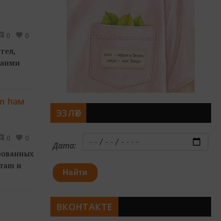
0
0
гел,
даими
m һәм
ЭЗЛӘҮ
0
0
Дата:
рованных
gram и
Найти
ВКОНТАКТЕ