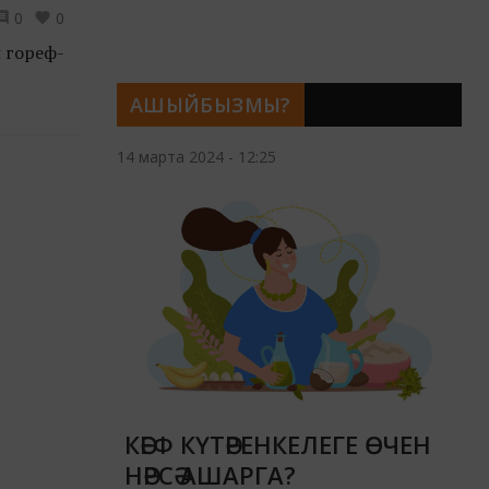
0
0
 гореф-
АШЫЙБЫЗМЫ?
14 марта 2024 - 12:25
КӘЕФ КҮТӘРЕНКЕЛЕГЕ ӨЧЕН
НӘРСӘ АШАРГА?