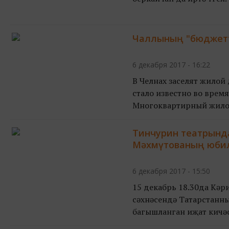
Декаб...
Чаллының "бюджетт
6 декабря 2017 - 16:22
В Челнах заселят жилой
стало известно во врем
Многоквартирный жилой
Тинчурин театрынд
Мәхмүтованың юбил
6 декабря 2017 - 15:50
15 декабрь 18.30да Кәр
сәхнәсендә Татарстанны
багышланган иҗат кичәсе