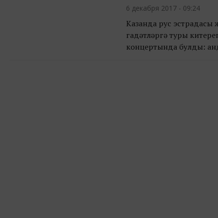
6 декабря 2017 - 09:24
Казанда рус эстрадасы 
гадәтләргә туры китере
концертында булды: анд