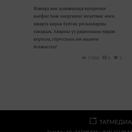
Язмада көн дәвамында күтәренке
кәефне һәм энергияне югалтмас өчен
ашарга кирәк булган ризыкларны
санадык. Аларны үз рационыңа ешрак
кертсәң, стрессның ни икәнен
белмәссең!
17300
0
2
Телефон АО «ТАТМЕДИА»:
(843) 222 09 84