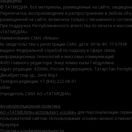
защищены.
© ТАТМЕДИА. Все материалы, размещенные на сайте, защищены
Перепечатка, воспроизведение и распространение в любом об
размещенной на сайте, возможна только с письменного соглас
При поддержке Республиканского агентства по печати и массо
«ТАТМЕДИА».
Наименование СМИ: «Ялкын»
№ свидетельства о регистрации СМИ, дата: ЭЛ № ФС 77-67938
выдано Федеральной службой по надзору в сфере связи,
информационных технологий и массовых коммуникаций
ФИО главного редактора: Энҗе Алмаз кызы Габдуллина
Адрес редакции: 420066, Россия Федерациясе, Татарстан Респуб
Декабристлар ур., 2нче йорт
Телефон редакции: +7 (843) 222-06-01
other
Учредитель СМИ: АО «ТАТМЕДИА»
Антикоррупционная политика
АО «ТАТМЕДИА» использует «cookie»
для персонализации серви
пользователей сайтом. Использование «cookie» можно отменит
браузера.
Политика конфиденциальности