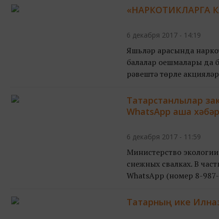
«НАРКОТИКЛАРГА К
6 декабря 2017 - 14:19
Яшьләр арасында наркот
балалар оешмалары да 
рәвештә төрле акцияләр о
Татарстанлылар зак
WhatsApp аша хәбәр
6 декабря 2017 - 11:59
Министерство экологии
снежных свалках. В час
WhatsApp (номер 8-987-21
Татарның ике Илназы