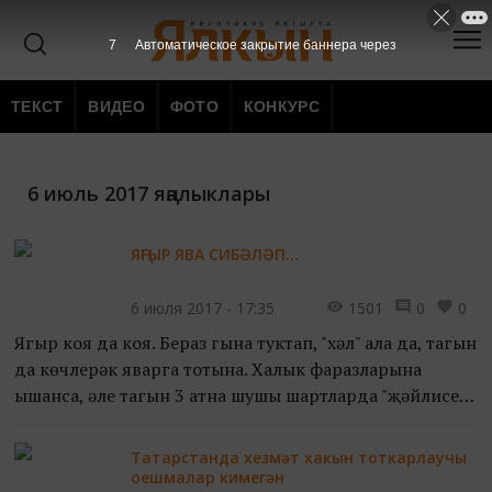
7
Автоматическое закрытие баннера через
ТЕКСТ
ВИДЕО
ФОТО
КОНКУРС
6 июль 2017 яңалыклары
ЯҢГЫР ЯВА СИБӘЛӘП...
6 июля 2017 - 17:35
1501
0
0
Яңгыр коя да коя. Бераз гына туктап, "хәл" ала да, тагын
да көчлерәк яварга тотына. Халык фаразларына
ышансаң, әле тагын 3 атна шушы шартларда "җәйлисе"
бар икән әле. Боегырга ашыкма - барсы да үз кул...
Татарстанда хезмәт хакын тоткарлаучы
оешмалар кимегән