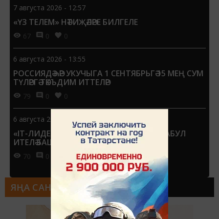
7 августа 2026 - 12:57
«ҮЗ ТЕЛЕМ» НӘТИҖӘЛӘРЕ БИЛГЕЛЕ
67
0
0
6 августа 2026 - 13:55
РОССИЯДӘ ҺӘР УКУЧЫГА 1 СЕНТЯБРЬГӘ 15 МЕҢ СУМ
ТҮЛӘРГӘ ТӘКЪДИМ ИТТЕЛӘР
79
0
0
6 августа 2026 - 13:51
«IT-ЛИДЕР» ПРЕМИЯСЕНӘ ГАРИЗАЛАР КАБУЛ
ИТЕЛӘ БАШЛАДЫ
70
0
0
ЯҢА САН