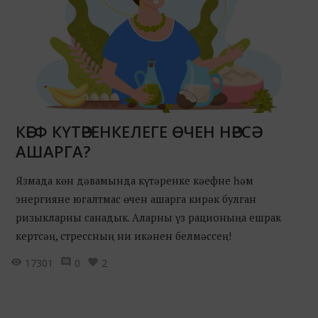
КӘЕФ КҮТӘРЕНКЕЛЕГЕ ӨЧЕН НӘРСӘ
АШАРГА?
Язмада көн дәвамында күтәренке кәефне һәм
энергияне югалтмас өчен ашарга кирәк булган
ризыкларны санадык. Аларны үз рационыңа ешрак
кертсәң, стрессның ни икәнен белмәссең!
17301
0
2