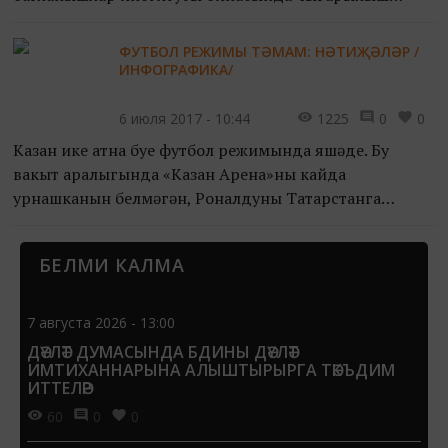
студентларына диплом тапшыру тантанасы башка
елларныкыннан аер...
ФУТБОЛ РЕЖИМЫ ТӘМАМ: НӘТИҖӘЛӘР /
ИНФОГРАФИКА/
6 июля 2017 - 10:44
1225
0
0
Казан ике атна буе футбол режимында яшәде. Бу
вакыт аралыгында «Казан Арена»ның кайда
урнашканын белмәгән, Роналдуның Татарстанга
килгәнен ишетмәгән кеше калмагандыр… Хәзер без
тагын бер халыкара спор...
БЕЛМИ КАЛМА
7 августа 2026 - 13:00
ДӘҮЛӘТ ДУМАСЫНДА БДИНЫ ДӘҮЛӘТ
ИМТИХАННАРЫНА АЛЫШТЫРЫРГА ТӘКЪДИМ
ИТТЕЛӘР
60
0
0