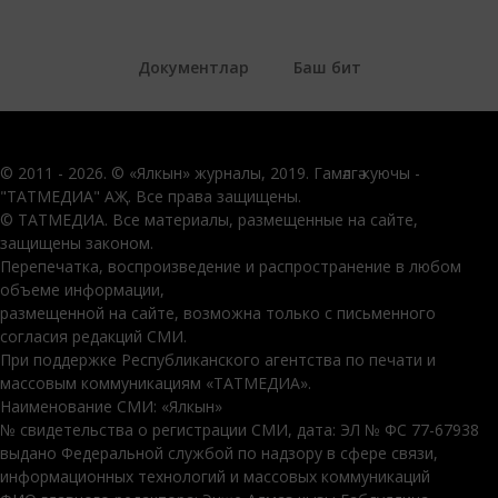
Документлар
Баш бит
© 2011 - 2026. © «Ялкын» журналы, 2019. Гамәлгә куючы -
"ТАТМЕДИА" АҖ. Все права защищены.
© ТАТМЕДИА. Все материалы, размещенные на сайте,
защищены законом.
Перепечатка, воспроизведение и распространение в любом
объеме информации,
размещенной на сайте, возможна только с письменного
согласия редакций СМИ.
При поддержке Республиканского агентства по печати и
массовым коммуникациям «ТАТМЕДИА».
Наименование СМИ: «Ялкын»
№ свидетельства о регистрации СМИ, дата: ЭЛ № ФС 77-67938
выдано Федеральной службой по надзору в сфере связи,
информационных технологий и массовых коммуникаций