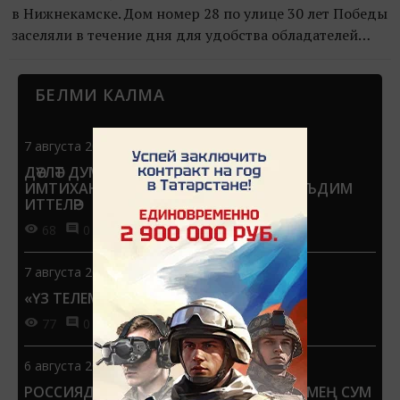
в Нижнекамске. Дом номер 28 по улице 30 лет Победы
заселяли в течение дня для удобства обладателей
нового жилья. Новоселами стали участники
республикан...
БЕЛМИ КАЛМА
7 августа 2026 - 13:00
ДӘҮЛӘТ ДУМАСЫНДА БДИНЫ ДӘҮЛӘТ
ИМТИХАННАРЫНА АЛЫШТЫРЫРГА ТӘКЪДИМ
ИТТЕЛӘР
68
0
0
7 августа 2026 - 12:57
«ҮЗ ТЕЛЕМ» НӘТИҖӘЛӘРЕ БИЛГЕЛЕ
77
0
0
6 августа 2026 - 13:55
РОССИЯДӘ ҺӘР УКУЧЫГА 1 СЕНТЯБРЬГӘ 15 МЕҢ СУМ