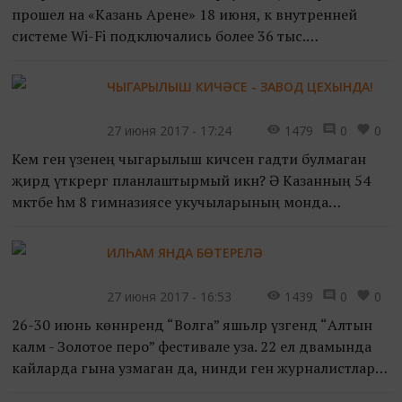
прошел на «Казань Арене» 18 июня, к внутренней
системе Wi-Fi подключались более 36 тыс.
пользователей. Об этом сообщил сегодня в пресс-
центре для неаккреди...
ЧЫГАРЫЛЫШ КИЧӘСЕ - ЗАВОД ЦЕХЫНДА!
27 июня 2017 - 17:24
1479
0
0
Кем генә үзенең чыгарылыш кичәсен гадәти булмаган
җирдә үткәрергә планлаштырмый икән? Ә Казанның 54
мәктәбе һәм 8 гимназиясе укучыларының монда
хыяллары тормышка ашты! Алар үз бәйрәмнәрен Казан
вертол...
ИЛҺАМ ЯНДА БӨТЕРЕЛӘ
27 июня 2017 - 16:53
1439
0
0
26-30 июнь көннәрендә “Волга” яшьләр үзәгендә “Алтын
каләм - Золотое перо” фестивале уза. 22 ел дәвамында
кайларда гына узмаган да, нинди генә журналистларга
канатлар куймаган әлеге конкурс. “Ялкын” ө...