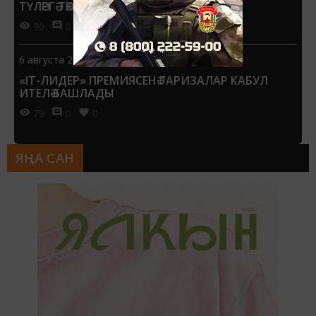
ТҮЛӘРГӘ ТӘКЪДИМ ИТТЕЛӘР
90
0
0
6 августа 2026 - 13:51
«IT-ЛИДЕР» ПРЕМИЯСЕНӘ ГАРИЗАЛАР КАБУЛ
ИТЕЛӘ БАШЛАДЫ
79
0
0
ЯҢА САН