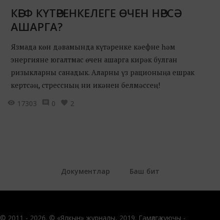
КӘЕФ КҮТӘРЕНКЕЛЕГЕ ӨЧЕН НӘРСӘ
АШАРГА?
Язмада көн дәвамында күтәренке кәефне һәм
энергияне югалтмас өчен ашарга кирәк булган
ризыкларны санадык. Аларны үз рационыңа ешрак
кертсәң, стрессның ни икәнен белмәссең!
17303
0
2
Документлар
Баш бит
© 2011 - 2026. © «Ялкын» журналы, 2019. Гамәлгә куючы -