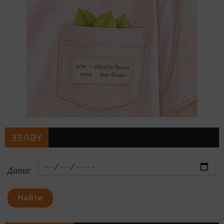
ЭЗЛӘҮ
Дата:
Найти