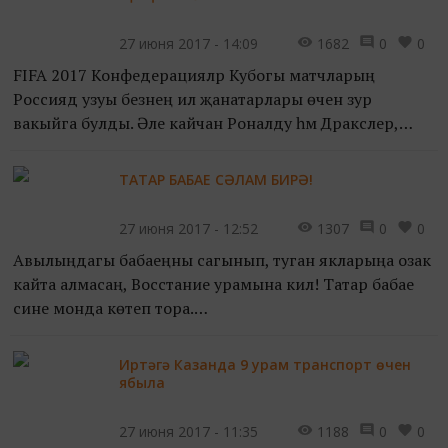
27 июня 2017 - 14:09
1682
0
0
FIFA 2017 Конфедерацияләр Кубогы матчларың
Россиядә узуы безнең ил җанатарлары өчен зур
вакыйга булды. Әле кайчан Роналду һәм Дракслер,
Пепе һәм Нани кебек танылган футболчыларны күрү
мөмкинлеге тәтер...
ТАТАР БАБАЕ СӘЛАМ БИРӘ!
27 июня 2017 - 12:52
1307
0
0
Авылыңдагы бабаеңны сагынып, туган якларыңа озак
кайта алмасаң, Восстание урамына кил! Татар бабае
сине монда көтеп тора.
Казанның Восттание урамнары йортларындагы
диварларыннан узып баручыларга тата...
Иртәгә Казанда 9 урам транспорт өчен
ябыла
27 июня 2017 - 11:35
1188
0
0