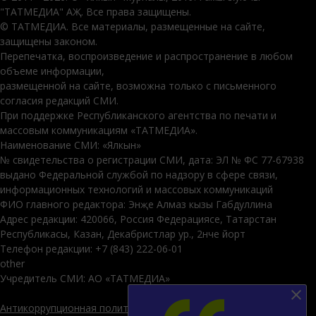
"ТАТМЕДИА" АҖ. Все права защищены.
© ТАТМЕДИА. Все материалы, размещенные на сайте,
защищены законом.
Перепечатка, воспроизведение и распространение в любом
объеме информации,
размещенной на сайте, возможна только с письменного
согласия редакций СМИ.
При поддержке Республиканского агентства по печати и
массовым коммуникациям «ТАТМЕДИА».
Наименование СМИ: «Ялкын»
№ свидетельства о регистрации СМИ, дата: ЭЛ № ФС 77-67938
выдано Федеральной службой по надзору в сфере связи,
информационных технологий и массовых коммуникаций
ФИО главного редактора: Энҗе Алмаз кызы Габдуллина
Адрес редакции: 420066, Россия Федерациясе, Татарстан
Республикасы, Казан, Декабристлар ур., 2нче йорт
Телефон редакции: +7 (843) 222-06-01
other
Учредитель СМИ: АО «ТАТМЕДИА»
Антикоррупционная политика