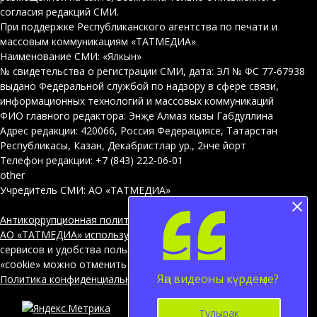
согласия редакций СМИ.
При поддержке Республиканского агентства по печати и
массовым коммуникациям «ТАТМЕДИА».
Наименование СМИ: «Ялкын»
№ свидетельства о регистрации СМИ, дата: ЭЛ № ФС 77-67938
выдано Федеральной службой по надзору в сфере связи,
информационных технологий и массовых коммуникаций
ФИО главного редактора: Энҗе Алмаз кызы Габдуллина
Адрес редакции: 420066, Россия Федерациясе, Татарстан
Республикасы, Казан, Декабристлар ур., 2нче йорт
Телефон редакции: +7 (843) 222-06-01
other
Учредитель СМИ: АО «ТАТМЕДИА»
Антикоррупционная политика
АО «ТАТМЕДИА» использует «cookie»
для персонализации
сервисов и удобства пользователей сайтом. Использование
«cookie» можно отменить в настройках браузера.
Яңа видеоны күрдеңме?
Политика конфиденциальности
12+
Тулырак