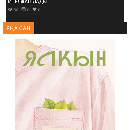
ИТЕЛӘ БАШЛАДЫ
80
0
0
ЯҢА САН