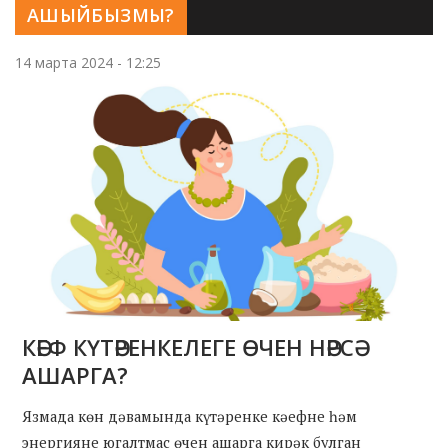
АШЫЙБЫЗМЫ?
14 марта 2024 - 12:25
КӘЕФ КҮТӘРЕНКЕЛЕГЕ ӨЧЕН НӘРСӘ
АШАРГА?
Язмада көн дәвамында күтәренке кәефне һәм
энергияне югалтмас өчен ашарга кирәк булган