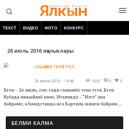
ТЕКСТ
ВИДЕО
ФОТО
КОНКУРС
26 июль 2016 яңалыклары
СИШӘМБЕ ГЕНӘ ТҮГЕЛ
26 июля 2016 - 14:46
1092
0
0
Бүген – 26 июль, гап-гади сишәмбе генә түгел. Бүген
Кубада инкыйлаб көне, Италиядә – “Изге” ана
бәйрәме, ә Һиндстанда исә Каргиль жинүен бәйрәм
итәләр. 1844 елда рус рәссамы Илья Репин дөньяга
килгән,...
БЕЛМИ КАЛМА