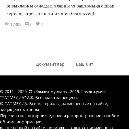
ризыкларны санадык. Аларны үз рационыңа ешрак
кертсәң, стрессның ни икәнен белмәссең!
17303
0
2
Документлар
Баш бит
© 2011 - 2026. © «Ялкын» журналы, 2019. Гамәлгә куючы -
"ТАТМЕДИА" АҖ. Все права защищены.
© ТАТМЕДИА. Все материалы, размещенные на сайте,
защищены законом.
Перепечатка, воспроизведение и распространение в любом
объеме информации,
размещенной на сайте, возможна только с письменного