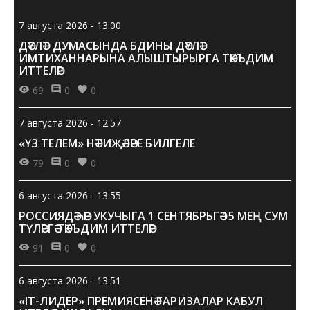
7 августа 2026 - 13:00
ДӘҮЛӘТ ДУМАСЫНДА БДИНЫ ДӘҮЛӘТ
ИМТИХАННАРЫНА АЛЫШТЫРЫРГА ТӘКЪДИМ
ИТТЕЛӘР
69
0
0
7 августа 2026 - 12:57
«ҮЗ ТЕЛЕМ» НӘТИҖӘЛӘРЕ БИЛГЕЛЕ
79
0
0
6 августа 2026 - 13:55
РОССИЯДӘ ҺӘР УКУЧЫГА 1 СЕНТЯБРЬГӘ 15 МЕҢ СУМ
ТҮЛӘРГӘ ТӘКЪДИМ ИТТЕЛӘР
91
0
0
6 августа 2026 - 13:51
«IT-ЛИДЕР» ПРЕМИЯСЕНӘ ГАРИЗАЛАР КАБУЛ