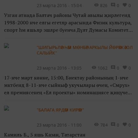
23 марта 2016 - 15:04
826
0
0
Узган атнада Балтач районы Чутай авылы җирлегендә
1998-2000 нче елгы егетләр арасында Физик культура,
спорт һәм яшьләр эшләре буенча Дәүләт Думасы Комитеты
рәисе урынбасары Марат Бариев бүләкләренә хо...
"ШИГЫРЬЛӘР ҺӘМ МӨНБӘР АРКЫЛЫ ЙӨРӘККӘ ЮЛ
САЛЫЙК"
23 марта 2016 - 13:05
1062
0
0
17-нче март көнне, 15:00, Биектау районының 1-нче
мәктәбендә 8-11-нче сыйныф укучылары өчен, «Сәмрух»
ел премиясенең «Ел проекты» номинациясе җиңүчесе,
татар телендәге «Безнең фикер!» парламент дебатл...
"БАЛАГА ЯРДӘМ КИРӘК!"
23 марта 2016 - 11:00
784
0
0
Камиль Б., 5 яшь Казан, Татарстан