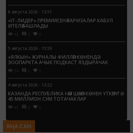
6 августа 2026 - 13:51
«IT-ЛИДЕР» ПРЕМИЯСЕНӘ ГАРИЗАЛАР КАБУЛ
ИТЕЛӘ БАШЛАДЫ
45
0
0
5 августа 2026 - 15:59
«ЯЛКЫН» ЖУРНАЛЫ ФИЛЛӘР КӨНЕНДӘ
ЗООПАРКТА АЧЫК ПОДКАСТ ЯЗДЫРАЧАК
54
0
0
4 августа 2026 - 13:22
КАЗАНДА РЕСПУБЛИКА ҺӘМ ШӘҺӘР КӨНЕН ҮТКӘРҮГӘ
45 МИЛЛИОН СУМ ТОТАЧАКЛАР
95
0
0
ЯҢА САН