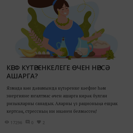
КӘЕФ КҮТӘРЕНКЕЛЕГЕ ӨЧЕН НӘРСӘ
АШАРГА?
Язмада көн дәвамында күтәренке кәефне һәм
энергияне югалтмас өчен ашарга кирәк булган
ризыкларны санадык. Аларны үз рационыңа ешрак
кертсәң, стрессның ни икәнен белмәссең!
17296
0
2