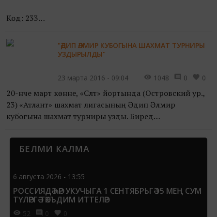
Код: 233
Статус: гаилә
"ӘДИП ӘЛМИР КУБОГЫНА ШАХМАТ ТУРНИРЫ
УЗДЫРЫЛДЫ"
Диагнозы: ДЦП, спастический тетрапарез.
23 марта 2016 - 09:04
1048
0
0
211 500 сум кирәк! Камилгә биш яшь. Ул гаиләдә беренче
20-нче март көнне, «Сәләт» йортында (Островский ур.,
бала. Камил туган вакытта өч тапкыр...
23) «Атлант» шахмат лигасының Әдип Әлмир
кубогына шахмат турниры узды. Биредә
Республикабызның 70-тән артык шахмат сөюче яшьләре
катнашты: иң олысы...
БЕЛМИ КАЛМА
6 августа 2026 - 13:55
РОССИЯДӘ ҺӘР УКУЧЫГА 1 СЕНТЯБРЬГӘ 15 МЕҢ СУМ
ТҮЛӘРГӘ ТӘКЪДИМ ИТТЕЛӘР
52
0
0