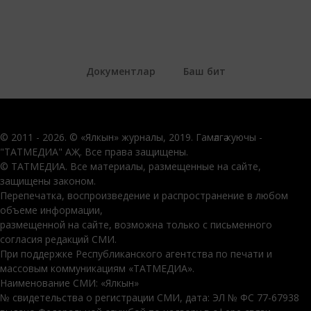
Документлар
Баш бит
© 2011 - 2026. © «Ялкын» журналы, 2019. Гамәлгә куючы -
"ТАТМЕДИА" АҖ. Все права защищены.
© ТАТМЕДИА. Все материалы, размещенные на сайте,
защищены законом.
Перепечатка, воспроизведение и распространение в любом
объеме информации,
размещенной на сайте, возможна только с письменного
согласия редакций СМИ.
При поддержке Республиканского агентства по печати и
массовым коммуникациям «ТАТМЕДИА».
Наименование СМИ: «Ялкын»
№ свидетельства о регистрации СМИ, дата: ЭЛ № ФС 77-67938