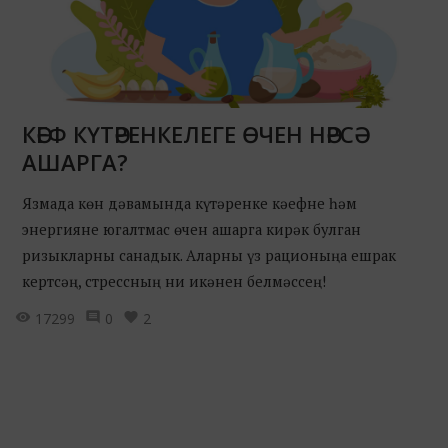
КӘЕФ КҮТӘРЕНКЕЛЕГЕ ӨЧЕН НӘРСӘ
АШАРГА?
Язмада көн дәвамында күтәренке кәефне һәм
энергияне югалтмас өчен ашарга кирәк булган
ризыкларны санадык. Аларны үз рационыңа ешрак
кертсәң, стрессның ни икәнен белмәссең!
17299
0
2