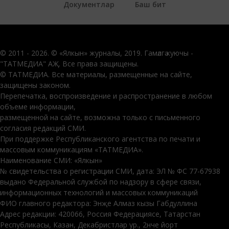
Документлар
Баш бит
© 2011 - 2026. © «Ялкын» журналы, 2019. Гамәлгә куючы -
"ТАТМЕДИА" АҖ. Все права защищены.
© ТАТМЕДИА. Все материалы, размещенные на сайте,
защищены законом.
Перепечатка, воспроизведение и распространение в любом
объеме информации,
размещенной на сайте, возможна только с письменного
согласия редакций СМИ.
При поддержке Республиканского агентства по печати и
массовым коммуникациям «ТАТМЕДИА».
Наименование СМИ: «Ялкын»
№ свидетельства о регистрации СМИ, дата: ЭЛ № ФС 77-67938
выдано Федеральной службой по надзору в сфере связи,
информационных технологий и массовых коммуникаций
ФИО главного редактора: Энҗе Алмаз кызы Габдуллина
Адрес редакции: 420066, Россия Федерациясе, Татарстан
Республикасы, Казан, Декабристлар ур., 2нче йорт