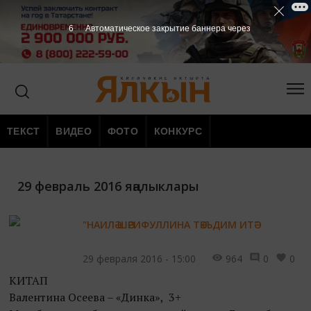
5
Автоматическое закрытие баннера через
ТЕКСТ
ВИДЕО
ФОТО
КОНКУРС
29 февраль 2016 яңалыклары
"НАИЛӘ ШӘРИФУЛЛИНА ТӘКЪДИМ ИТӘ"
29 февраля 2016 - 15:00
964
0
0
КИТАП
Валентина Осеева – «Динка», 3+