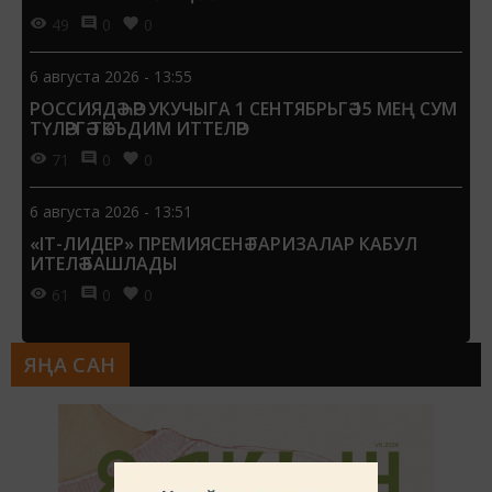
49
0
0
6 августа 2026 - 13:55
РОССИЯДӘ ҺӘР УКУЧЫГА 1 СЕНТЯБРЬГӘ 15 МЕҢ СУМ
ТҮЛӘРГӘ ТӘКЪДИМ ИТТЕЛӘР
71
0
0
6 августа 2026 - 13:51
«IT-ЛИДЕР» ПРЕМИЯСЕНӘ ГАРИЗАЛАР КАБУЛ
ИТЕЛӘ БАШЛАДЫ
61
0
0
ЯҢА САН