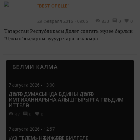
җиңүчеләрне...
"BEST OF ELLE"
29 февраля 2016 - 09:05
833
0
0
Татарстан Республикасы Дәүләт сәнгать музее барлык
"Ялкын"лыларны зуууур чарага чакыра.
2 нче март көнне биредә BEST OF ELLE дип
исемләнгән махсус күргәзмә ачыла. Мәскәү шәһәре
БЕЛМИ КАЛМА
фотографияләр йорты...
7 августа 2026 - 13:00
ДӘҮЛӘТ ДУМАСЫНДА БДИНЫ ДӘҮЛӘТ
ИМТИХАННАРЫНА АЛЫШТЫРЫРГА ТӘКЪДИМ
ИТТЕЛӘР
47
0
0
7 августа 2026 - 12:57
«ҮЗ ТЕЛЕМ» НӘТИҖӘЛӘРЕ БИЛГЕЛЕ