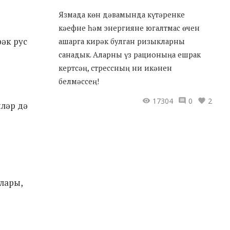
Язмада көн дәвамында күтәренке
кәефне һәм энергияне югалтмас өчен
рәк рус
ашарга кирәк булган ризыкларны
санадык. Аларны үз рационыңа ешрак
кертсәң, стрессның ни икәнен
белмәссең!
17304
0
2
иләр дә
лары,