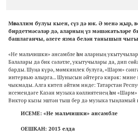
Мөгаллим булуы кыен, сүз дә юк. Ә менә җыр,
бирдетмәсәләр дә, аларның үз мәшәкатьләре би
башлаганчы, әлеге язма белән танышып чыгый
«Не мальчишки» ансамбле һәм аларның укытучылар
Балалары да бик сәләтле, укытучылары да, дип с
барды. Шуңа күрә, мөмкинлек булуга, «Шарм» сәнгат
интервью алырга... Шунысын әйтергә кирәк: мине
чыкмады. Алга китеп әйтим инде: Татарстан Респу
исемендәге Казан музыка көллиятенең һәм «Шарм»
Виктор кызы эштән тыш бер дә музыка тыңламый ик
ИСЕМЕ: «Не мальчишки» ансамбле
ОЕШКАН: 2013 елда