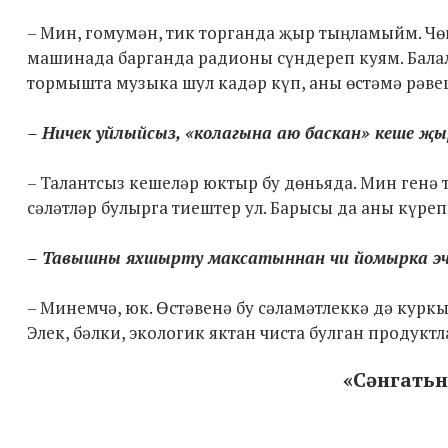
– Мин, гомумән, тик торганда җыр тыңламыйм. Чөн
машинада барганда радионы сүндереп куям. Балал
тормышта музыка шул кадәр күп, аны өстәмә рәв
– Ничек уйлыйсыз, «колагына аю баскан» кеше җ
– Талантсыз кешеләр юктыр бу дөньяда. Мин генә 
сәләтләр булырга тиештер ул. Барысы да аны күреп 
– Тавышны яхшырту максатыннан чи йомырка эчә
– Минемчә, юк. Өстәвенә бу сәламәтлеккә дә куркы
Элек, бәлки, экологик яктан чиста булган продуктл
«Сәнгатьн