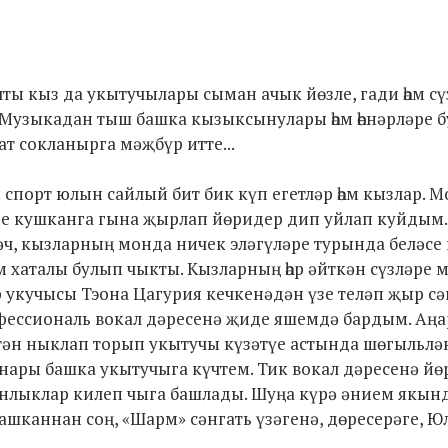
ты кыз да укытучылары сыман ачык йөзле, гади һәм сү
 Музыкадан тыш башка кызыксынулары һәм һөнәрләре б
ат сокланырга мәҗбүр итте...
и спорт юлын сайлый бит бик күп егетләр һәм кызлар. 
әре кушканга гына җырлап йөридер дип уйлап куйдым
гәч, кызларның монда ничек эләгүләре турында беләсе
ым хаталы булып чыкты. Кызларның һәр әйткән сүзләре 
 укучысы Тэона Цагурия кечкенәдән үзе теләп җыр сә
офессиональ вокал дәресенә җиде яшемдә бардым. Аң
тән ныклап торып укытучы күзәтүе астында шөгыльлә
нары башка укытучыга күчтем. Тик вокал дәресенә йө
енлыклар килеп чыга башлады. Шуңа күрә әнием якын
шканнан соң, «Шарм» сәнгать үзәгенә, дөресерәге, Ю