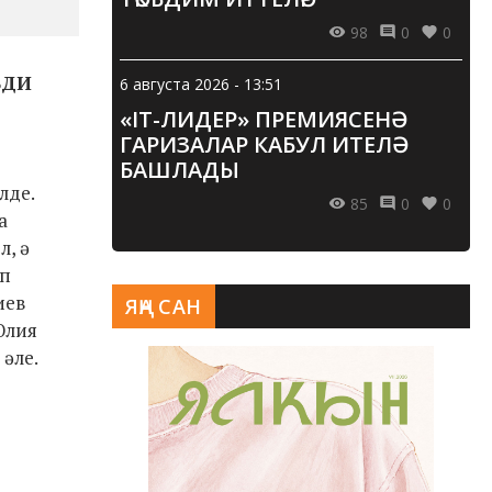
98
0
0
БДИ
6 августа 2026 - 13:51
«IT-ЛИДЕР» ПРЕМИЯСЕНӘ
ГАРИЗАЛАР КАБУЛ ИТЕЛӘ
БАШЛАДЫ
лде.
85
0
0
а
л, ә
ып
иев
ЯҢА САН
Юлия
әле.