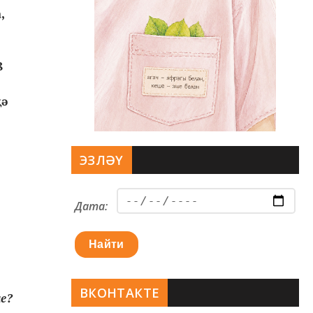
,
8
җә
ЭЗЛӘҮ
Дата:
Найти
ВКОНТАКТЕ
ме?