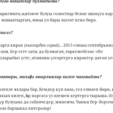
илгән вакытлар булмадымы?
төркемнең җитәкче булуы солистлар белән эшләүгә ка
 мавыктыргыч, миңа ул бары ләззәт кенә бирә.
лисез?
нарга кирәк
(кызлардан сорый)
... 2013 елның сентябрьнн
әм. Бер егет заты да булмагач, төркемебезне «Не
зларыбыз үсте, атаманы үзгәртергә кирәктер дигән уе
характеры, эшләүдә авырлыклар килеп чыкмыймы?
чәлекле яклары бар. Кемдер күп көлә, гел елмаеп йөри,
кын килеп, һәр нәрсәгә үз өлешен кертергә тырыша. Ә
р булуына да сәбәпчедер, минемчә. Чөнки бер-берсен
илә барлыкка китерәләр!