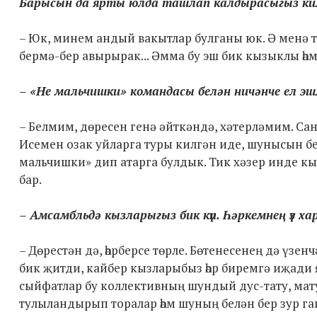
Барысын да ярты юлда ташлап калдырасыгыз к
– Юк, минем андый вакытлар булганы юк. Ә менә 
бермә-бер авырырак... Әмма бу эш бик кызыклы һәм
– «Не мальчишки» командасы белән ничәнче ел эш
– Белмим, дөресен генә әйткәндә, хәтерләмим. Са
Исемен озак уйларга туры килгән иде, шунысын бел
мальчишки» дип атарга булдык. Тик хәзер инде кы
бар.
– Амсамбльдә кызларыгыз бик күп. Һәркемнең үз 
– Дөрестән дә, һәрберсе төрле. Бөтенесенең дә үзен
бик җитди, кайбер кызларыбыз һәр биремгә иҗади я
сыйфатлар бу коллективның шундый дус-тату, мату
тулыландырып торалар һәм шуның белән бер зур га