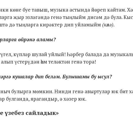
ки көне буе тавыш, музыка астында йөреп кайтам. Хә
арга җыр эзләгәндә генә тыңлыйм дисәм дә була. Кыс
ештә дә тыңларга кирәктер дип уйламыйм
(көлә).
ырларга өйрәнә аламы?
түгел, күпләр шулай уйлый! Һәрбер балада да музыкал
алып үстерүдән һәм теләктән генә тора!
ргә кушалар дип беләм. Булышамы бу ысул?
ныч булырга мөмкин. Нинди генә авыртулар юк бит хәз
ар булганда, ярагандыр, ә хәзер юк.
е үзебез сайладык»