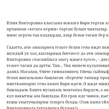
Юлия Викторовна классына вокалга йөри торган ал
артыннан «кесәгә керми» торган булып чыктылар.
мине аеруча таң калдырды, алар белән тагын бер к
Гадәттә, әти-әниләрнең теләге белән генә иҗат як
шундый ук хәл, кызларның бөтенесе дә әти-әнил
Викторовна «Ансамбльга эләгү җиңел түгел», – ди
теләге тагын да артты. Тик... Тик минем күзаллав
дәлил. Мәсәлән, 94нче гимназиянең 10нчы сыйныф
белән шөгыльләнә башлаган. «Беренче тапкыр пр
ишеткәннәрне генә көләп йөри идем. Ә җиде яшҗ
башладым. Башта музыкаль мәктәпкә йөрдем, ә ан
күп вакытны ала башлады. Юл ерак иде чөнки, кы
яхшы укытучыларны эзләргә булды. Озак кына уйла
Викторовнада тукталырга булдык!»