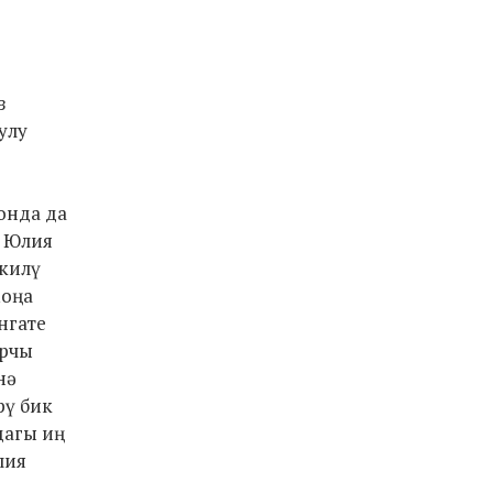
з
улу
Монда да
. Юлия
 килү
моңа
нгате
арчы
нә
рү бик
дагы иң
лия