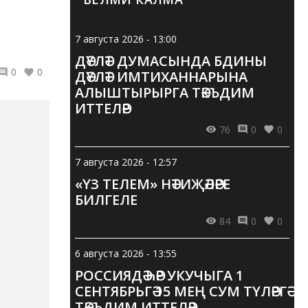
7 августа 2026 - 13:00
ДӘҮЛӘТ ДУМАСЫНДА БДИНЫ
0
0
ДӘҮЛӘТ ИМТИХАННАРЫНА
АЛЫШТЫРЫРГА ТӘКЪДИМ
ИТТЕЛӘР
76
0
0
7 августа 2026 - 12:57
«ҮЗ ТЕЛЕМ» НӘТИҖӘЛӘРЕ
БИЛГЕЛЕ
84
0
0
6 августа 2026 - 13:55
РОССИЯДӘ ҺӘР УКУЧЫГА 1
СЕНТЯБРЬГӘ 15 МЕҢ СУМ ТҮЛӘРГӘ
ТӘКЪДИМ ИТТЕЛӘР