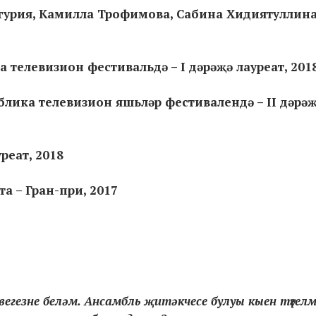
гурия, Камилла Трофимова, Сабина Хидиятуллина
телевизион фестивальдә – I дәрәҗә лауреат, 201
лика телевизион яшьләр фестивалендә – II дәрә
реат, 2018
а – Гран-при, 2017
вегезне беләм. Ансамбль җитәкчесе булуы кыен түгел