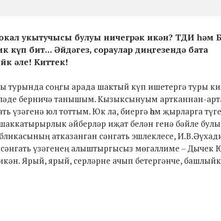
 вокал укытучысы булуы ничегрәк икән? ТДИ һәм 
к күп бит... Әйдәгез, сораулар диңгезендә бата
к әле! Киттек!
ы турында соңгы арада шактый күп ишетергә туры ки
өйләде берничә танышым. Кызыксынуым артканнан-арт
ь үзәгенә юл тоттым. Юк ла, биергә һәм җырларга түге
 шаккатырырлык әйберләр иҗат белән генә бәйле бул
бликасының атказанган сәнгать эшлеклесе, И.В.Әүхад
 сәнгать үзәгенең алыштыргысыз мөгаллиме – Дычек 
ән. Ярый, ярый, серләрне ачып бетергәнче, башлыйк 