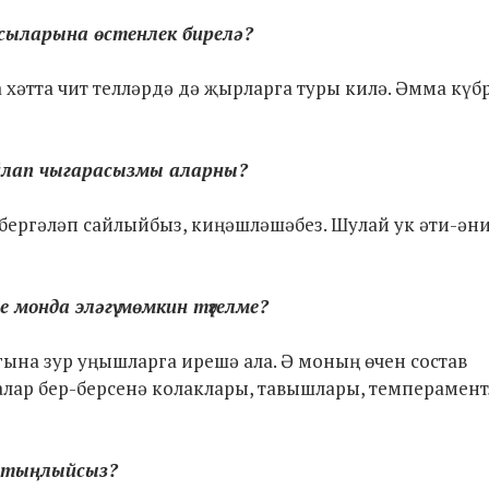
йсыларына өстенлек бирелә?
а хәтта чит телләрдә дә җырларга туры килә. Әмма күб
 уйлап чыгарасызмы аларны?
н бергәләп сайлыйбыз, киңәшләшәбез. Шулай ук әти-ән
е монда эләгү мөмкин түгелме?
гына зур уңышларга ирешә ала. Ә моның өчен состав
алар бер-берсенә колаклары, тавышлары, темперамент
 тыңлыйсыз?