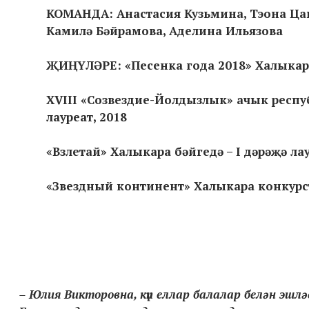
КОМАНДА: Анастасия Кузьмина, Тэона Ца
Камилә Бәйрамова, Аделина Ильязова
ҖИҢҮЛӘРЕ: «Песенка года 2018» Халыкара 
XVIII «Созвездие-Йолдызлык» ачык респуб
лауреат, 2018
«Взлетай» Халыкара бәйгедә – I дәрәҗә лау
«Звездный континент» Халыкара конкурст
– Юлия Викторовна, күп еллар балалар белән эшлә