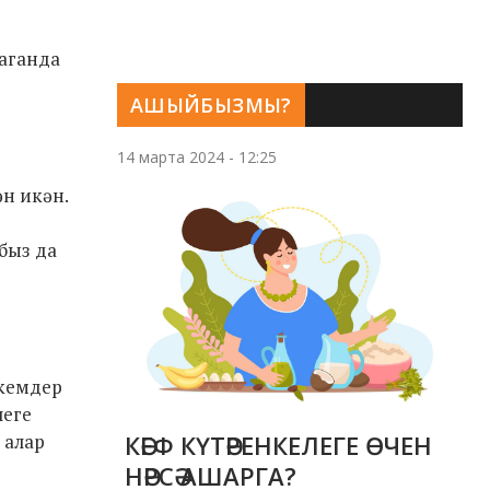
раганда
АШЫЙБЫЗМЫ?
14 марта 2024 - 12:25
ән икән.
быз да
 кемдер
леге
 алар
КӘЕФ КҮТӘРЕНКЕЛЕГЕ ӨЧЕН
НӘРСӘ АШАРГА?