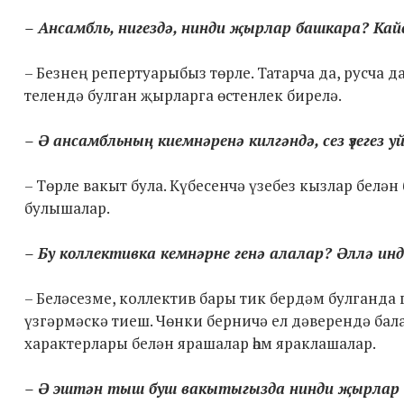
– Ансамбль, нигездә, нинди җырлар башкара? Ка
– Безнең репертуарыбыз төрле. Татарча да, русча д
телендә булган җырларга өстенлек бирелә.
– Ә ансамбльның киемнәренә килгәндә, сез үзегез
– Төрле вакыт була. Күбесенчә үзебез кызлар белә
булышалар.
– Бу коллективка кемнәрне генә алалар? Әллә инд
– Беләсезме, коллектив бары тик бердәм булганда 
үзгәрмәскә тиеш. Чөнки берничә ел дәверендә бал
характерлары белән ярашалар һәм яраклашалар.
– Ә эштән тыш буш вакытыгызда нинди җырлар