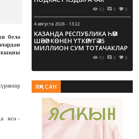
52
0
0
4 августа 2026 - 13:22
КАЗАНДА РЕСПУБЛИКА ҺӘМ
ын белә
ШӘҺӘР КӨНЕН ҮТКӘРҮГӘ 45
сләрдән
МИЛЛИОН СУМ ТОТАЧАКЛАР
олкыңны
93
0
0
үрә алар
ЯҢА САН
а исә –