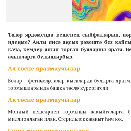
Төсләр ярдәмендә кешенең сыйфатларын, нәр
идеңме? Аңлы яисә аңсыз рәвештә без кайсыб
кача, кемдер янып торган буяларны ярата. 
ачыкларга булышырбыз.
Ал төсне яратмаучылар
Болар – фетнәчеләр, алар
кысаларда булырга яратмый.
тормышларында башка төсләр күрергә тели.
Ак төсне яратмаучылар
Мондый кешеләрнең тормышы вакыйгаларга бай
миллионлаган план.
Стерильлеккә вакыт һич юк.
Соры
төсне яратмаучылар