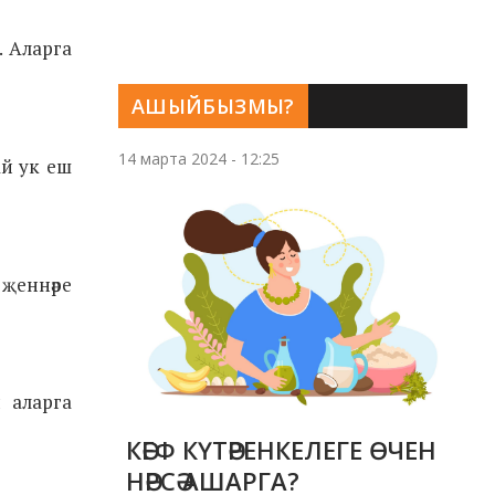
н. Аларга
АШЫЙБЫЗМЫ?
14 марта 2024 - 12:25
ай ук еш
 җеннәре
н аларга
КӘЕФ КҮТӘРЕНКЕЛЕГЕ ӨЧЕН
НӘРСӘ АШАРГА?