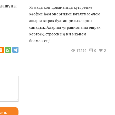
ралашуны
Язмада көн дәвамында күтәренке
кәефне һәм энергияне югалтмас өчен
ашарга кирәк булган ризыкларны
санадык. Аларны үз рационыңа ешрак
кертсәң, стрессның ни икәнен
белмәссең!
17296
0
2
вить