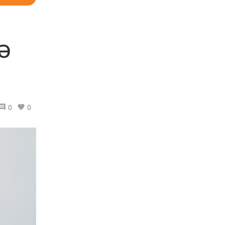
Ә
0
0