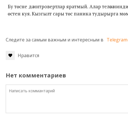
Бу төсне дә интровертлар яратмый. Алар теләсә нинд
өстен куя. Кызгылт сары төс паника тудырырга мө
Следите за самым важным и интересным в
Telegram
Нравится
Нет комментариев