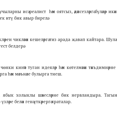
чыларны исә реалист һәм оятсыз, әдәпсезләргә бүләләр икә
ек итү бик авыр бирелә.
рен чикләгән кешеләргә тиз арада җавап кайтара. Шул
ст белдерә.
өнки кинәт туган идеяләр һәм көтелмәгән тәкъдимнәрне
ырга һәм
мәгънәле булырга тиеш.
һәм ябык холыклы шәхесләрне бик нервландыра. Тагы
әре белән генә үткәрергә яраталар.