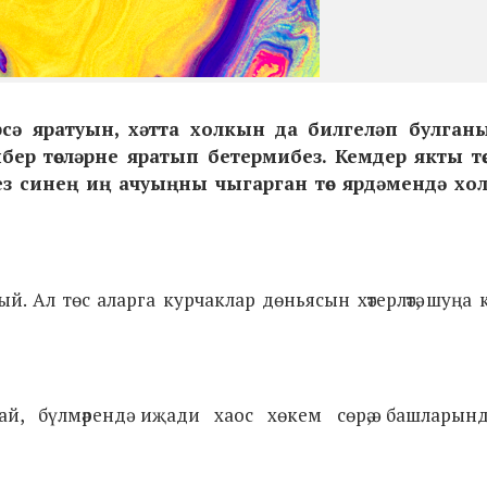
сә яратуын, хәтта холкын да билгеләп булган
ер төсләрне яратып бетермибез. Кемдер якты тө
Без синең иң ачуыңны чыгарган төс ярдәмендә х
 Ал төс аларга курчаклар дөньясын хәтерләтә, шуңа к
, бүлмәрендә иҗади хаос хөкем сөрә,ә башларынд