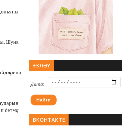
 дөньяны
лы
. Шуңа
ЭЗЛӘҮ
дәләренә
Дата:
Найти
лауларын
п бетмәү
ВКОНТАКТЕ