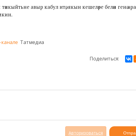
и тәнкыйтьне авыр кабул итә, якын кешеләре белән генә а
мкин.
-канале
Татмедиа
Поделиться:
Авторизоваться
Отпра