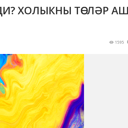
ДИ? ХОЛЫКНЫ ТӨСЛӘР А
1595