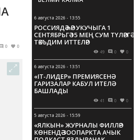
ША
6 августа 2026 - 13:55
РОССИЯДӘ ҺӘР УКУЧЫГА 1
СЕНТЯБРЬГӘ 15 МЕҢ СУМ ТҮЛӘРГӘ
ТӘКЪДИМ ИТТЕЛӘР
0
0
49
0
0
6 августа 2026 - 13:51
«IT-ЛИДЕР» ПРЕМИЯСЕНӘ
ГАРИЗАЛАР КАБУЛ ИТЕЛӘ
БАШЛАДЫ
41
0
0
5 августа 2026 - 15:59
«ЯЛКЫН» ЖУРНАЛЫ ФИЛЛӘР
КӨНЕНДӘ ЗООПАРКТА АЧЫК
ПОДКАСТ ЯЗДЫРАЧАК