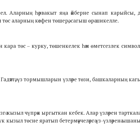
түгел. Аларның һәрвакыт яңа әйберне сынап карыйсы,
ы төс аларның кәефен төшерә, сагыш өрә шикелле.
 кара төс – курку, төшенкелек һәм
өметсезлек симво
Гадәттә, үз тормышларын үзләре төзи, башкаларның кагый
згә кызыл чүпрәк ыргыткан кебек. Алар үзләрен тартка
кызыл төсне яратып бетермәүчеләргә үз-үзләренә ышаны