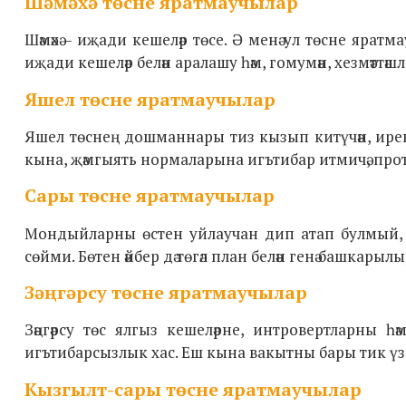
Шәмәхә төсне яратмаучылар
Шәмәхә – иҗади кешеләр төсе. Ә менә ул төсне яратмау
иҗади кешеләр белән аралашу һәм, гомумән, хезмәттәшл
Яшел төсне яратмаучылар
Яшел төснең дошманнары тиз кызып китүчән, иреклә
кына,
җәмгыять
нормаларына игътибар итмичә, проте
Сары
төсне яратмаучылар
Мондыйларны өстен уйлаучан
дип атап булмый, ч
сөйми. Бөтен әйбер дә төгәл план белән генә башкарыл
Зәңгәрсу төсне яратмаучылар
Зәңгәрсу төс ялгыз кешеләрне, интровертларны 
игътибарсызлык хас. Еш кына вакытны бары тик үз-үзл
К
ызгылт-сары
төсне яратмаучылар