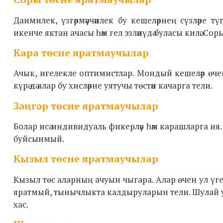
Даимилек, үзгәрмәүчәнлек бу кешеләрнең сүзләре 
икенче яктан ачасы һәм гел эзләнүдә буласы килә. Сор
Кара төсне яратмаучылар
Ачык, игелекле оптимистлар. Мондый кешеләр өчен
күрә дә алар бу хисләрне уятучы төстән качарга тели.
Зәңгәр төсне яратмаучылар
Болар исә индивидуаль фикерләү һәм карашларга ия. 
буйсынмый.
Кызыл төсне яратмаучылар
Кызыл төс аларның ачуын чыгара. Алар өчен ул үге
яратмый, тынычлыкта калдыруларын тели. Шулай ук 
хас.