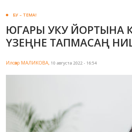
БУ – ТЕМА!
ЮГАРЫ УКУ ЙОРТЫНА 
ҮЗЕҢНЕ ТАПМАСАҢ НИ
Илсөяр МАЛИКОВА,
10 августа 2022 - 16:54