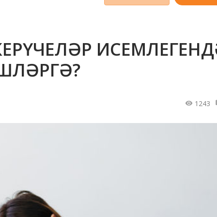
КЕРҮЧЕЛӘР ИСЕМЛЕГЕНД
ШЛӘРГӘ?
1243