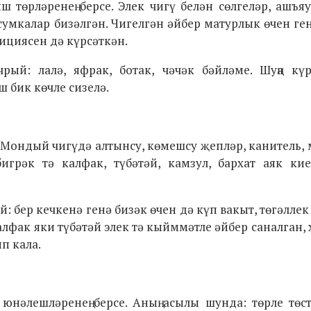
ыш төрләренең берсе. Элек чигү белән сөлгеләр, ашъя
умкалар бизәлгән. Чигелгән әйбер матурлык өчен ген
ициясен дә күрсәткән.
рый: лалә, яфрак, ботак, чәчәк бәйләме. Шуңа күр
ш бик көчле сизелә.
е. Мондый чигүдә алтынсу, көмешсу җепләр, канитель,
игрәк тә калфак, түбәтәй, камзул, бархат аяк кие
 бер кечкенә генә бизәк өчен дә күп вакыт, төгәллек
алфак яки түбәтәй элек тә кыйммәтле әйбер саналган, 
ып кала.
е юнәлешләренең берсе. Аның асылы шунда: төрле төс