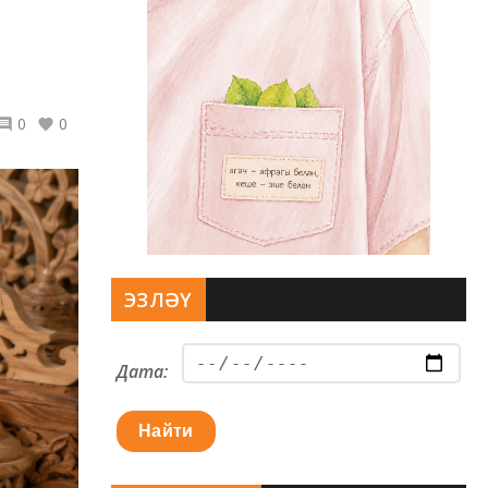
0
0
ЭЗЛӘҮ
Дата:
Найти