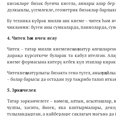
кисәкләре бизәк буенча киселә, аннары алар бер
дулкынлы, үсемлекле, геометрик бизәкләр барлыкк
Бу техника күбрәк милли аяк киеме – читек һәм 
чикләнми: бүген аны сумкаларда, панноларда, сув
4. Читек һәм ичек ясау
Читек – татар милли киеменең иң матур өлешләрене
дәрәҗә күрсәткече буларак та кабул ителгән. Ала
киеме формасына китерү кебек күп этаплар кирәк 
Читекнең матурлыгы бизәктә генә түгел, аның уңайл
– болар барысы да остадан зур тәҗрибә таләп иткә
5. Зәркәнчелек
Татар зәркәнчелеге – көмеш, алтын, асылташлар, в
чулпы, хәситә, йөзек, яка каптырмалары, дек
тулыландырган, ә кайберләре саклагыч мәгънә дә 