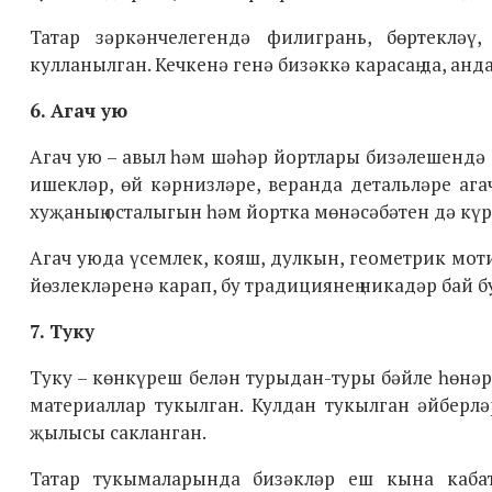
Татар зәркәнчелегендә филигрань, бөртекләү,
кулланылган. Кечкенә генә бизәккә карасаң да, анд
6. Агач ую
Агач ую – авыл һәм шәһәр йортлары бизәлешендә а
ишекләр, өй кәрнизләре, веранда детальләре ага
хуҗаның осталыгын һәм йортка мөнәсәбәтен дә күр
Агач уюда үсемлек, кояш, дулкын, геометрик моти
йөзлекләренә карап, бу традициянең никадәр бай 
7. Туку
Туку – көнкүреш белән турыдан-туры бәйле һөнәр.
материаллар тукылган. Кулдан тукылган әйберлә
җылысы сакланган.
Татар тукымаларында бизәкләр еш кына кабат