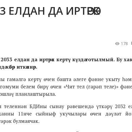
3 ЕЛДАН ДА ИРТӘРӘК
178
н 2033 елдан да иртәрәк кертү күздә тотылмый. Бу х
хәбәр иткәннәр.
ны гамәлгә кертү өчен башта әлеге фәнне укыту һә
 гомуми белем бирү өчен «Чит тел (гарәп теле)» фән
 эшләү планлаштырыла.
әп теленнән БДИны сынау рәвешендә үткәрү 2032 е
иханны 11нче сыйныф укучылары өчен дәүләт йо
тәрәк булмаячак.