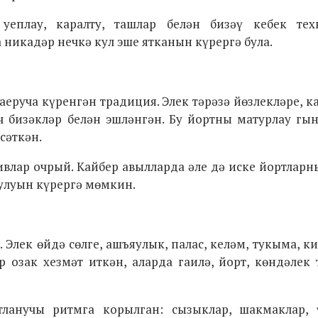
 уеплау, каралту, ташлар белән бизәү кебек тех
а никадәр нечкә кул эше ятканын күрергә була.
еруча күренгән традиция. Элек тәрәзә йөзлекләре, к
ч бизәкләр белән эшләнгән. Бу йортны матурлау гын
сәткән.
влар очрый. Кайбер авылларда әле дә иске йортларны
булуын күрергә мөмкин.
 Элек өйдә сөлге, ашъяулык, палас, келәм, тукыма, к
р озак хезмәт иткән, аларда гаилә, йорт, көндәле
ланучы ритмга корылган: сызыклар, шакмаклар, 