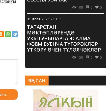
аслануы
108
0
0
31 июля 2026 - 13:06
ТАТАРСТАН
МӘКТӘПЛӘРЕНДӘ
УКЫТУЧЫЛАРГА ЯСАЛМА
ФӘҺЕМ БУЕНЧА ТҮГӘРӘКЛӘР
ҮТКӘРҮ ӨЧЕН ТҮЛӘЯЧӘКЛӘР
150
0
0
ЯҢА САН
вить