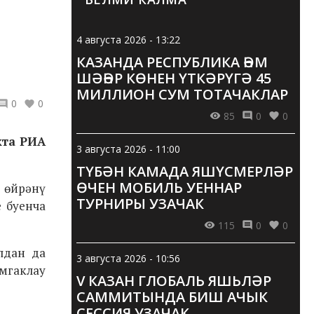
4 августа 2026 - 13:22
КАЗАНДА РЕСПУБЛИКА ҺӘМ
ШӘҺӘР КӨНЕН ҮТКӘРҮГӘ 45
МИЛЛИОН СУМ ТОТАЧАКЛАР
0
0
85
0
0
акта РИА
3 августа 2026 - 11:00
ТҮБӘН КАМАДА ЯШҮСМЕРЛӘР
ӨЧЕН МОБИЛЬ УЕННАР
м өйрәнү
ТУРНИРЫ УЗАЧАК
е буенча
115
0
0
лдан да
3 августа 2026 - 10:56
мгаклау
V КАЗАН ГЛОБАЛЬ ЯШЬЛӘР
САММИТЫНДА БИШ АЧЫК
СЕССИЯ УЗАЧАК