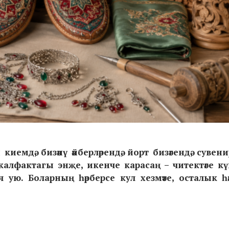
емдә, бизәнү әйберләрендә, йорт бизәгендә, сувен
алфактагы энҗе, икенче карасаң
–
читектәге кү
ач ую. Боларның һәрберсе кул хезмәте, осталык һә