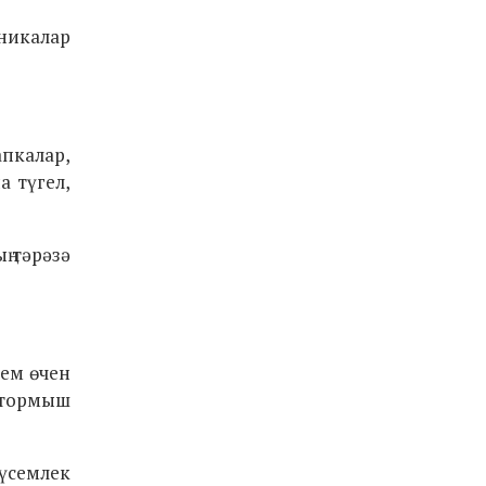
никалар
апкалар,
а түгел,
ң тәрәзә
ием өчен
к тормыш
үсемлек