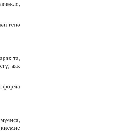
чәчәкле,
лән генә
арак та,
егү, аяк
ан форма
 муенса,
 киемне