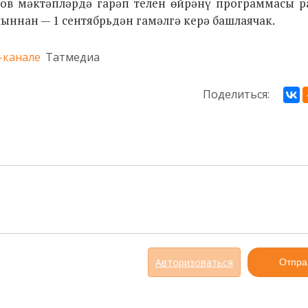
ов мәктәпләрдә гарәп телен өйрәнү программасы р
лыннан — 1 сентябрьдән гамәлгә керә башлаячак.
-канале
Татмедиа
Поделиться:
Авторизоваться
Отпра