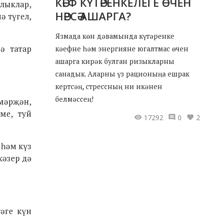
КӘЕФ КҮТӘРЕНКЕЛЕГЕ ӨЧЕН
улыклар,
НӘРСӘ АШАРГА?
ә түгел,
Язмада көн дәвамында күтәренке
ә татар
кәефне һәм энергияне югалтмас өчен
ашарга кирәк булган ризыкларны
санадык. Аларны үз рационыңа ешрак
кертсәң, стрессның ни икәнен
белмәссең!
 мәрҗән,
ме, туй
17292
0
2
 һәм күз
хәзер дә
тәге күн