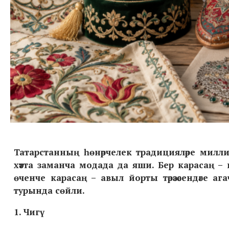
Татарстанның һөнәрчелек традицияләре милли ки
хәтта заманча модада да яши. Бер карасаң –
к
өченче карасаң
–
авыл йорты тәрәзәсендәге аг
турында сөйли.
1. Чигү