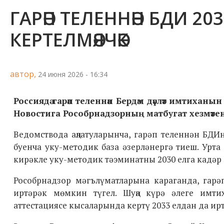
ГАРӘП ТЕЛЕННӘН БДИ 203
КЕРТЕЛМӘЯЧӘК
автор,
24 июня 2026 - 16:34
Россиядә гарәп теленнән Бердәм дәүләт имтиханы
Новостига Рособрнадзорның матбугат хезмәтендә 
Ведомствода аңлатуларынча, гарәп теленнән БДИ
буенча уку-методик база әзерләнергә тиеш. Урта
кирәкле уку-методик тәэминатны 2030 елга кадәр
Рособрнадзор мәгълүматларына караганда, гар
иртәрәк мөмкин түгел. Шуңа күрә әлеге имт
аттестациясе кысаларында кертү 2033 елдан да ир