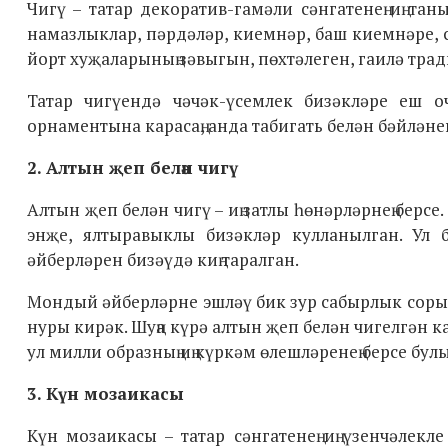
Чигү – татар декоратив-гамәли сәнгатенең иң тан
намазлыклар, пәрдәләр, киемнәр, баш киемнәре, с
йорт хуҗаларының зәвыгын, пөхтәлеген, гаилә трад
Татар чигүендә чәчәк-үсемлек бизәкләре еш оч
орнаментына карасаң, анда табигать белән бәйләне
2. Алтын җеп белән чигү
Алтын җеп белән чигү – иң затлы һөнәрләрнең берс
энҗе, ялтыравыклы бизәкләр кулланылган. Ул б
әйберләрен бизәүдә киң таралган.
Мондый әйберләрне эшләү бик зур сабырлык сорый:
нуры кирәк. Шуңа күрә алтын җеп белән чигелгән к
ул милли образның иң күркәм өлешләренең берсе бул
3. Күн мозаикасы
Күн мозаикасы – татар сәнгатенең иң үзенчәлекл