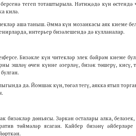
-берсенә тегеп тоташтырыла. Нәтиҗәдә күн өстендә 
а килә.
ичекләр аша таныш. Әмма күн мозаикасы аяк киеме бе
енирларда, интерьер бизәлешендә дә кулланалар.
ң берсе. Бизәкле күн читекләр элек бәйрәм киеме бул
рны эшләү өчен күнне әзерләү, бизәк төшерү, кисү, т
булган.
ылыгында да. Йомшак күн, төгәл тегү, аякка ятып торг
н.
ак бизәкләр дөньясы. Зәркән осталары алка, беләзек,
оратив төймәләр ясаган. Кайбер бизәнү әйберләре
йөрткән.