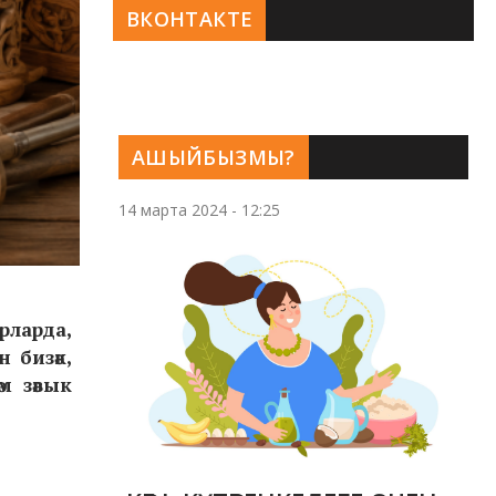
ВКОНТАКТЕ
АШЫЙБЫЗМЫ?
14 марта 2024 - 12:25
ирларда,
н бизәк,
м зәвык