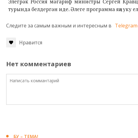
Элегрәк Россия мәгариф министры Сергей Кравц
турында белдергән иде. Әлеге программа яңа уку е
Следите за самым важным и интересным в
Telegram
Нравится
Нет комментариев
БУ – ТЕМА!