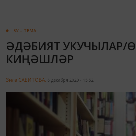
БУ – ТЕМА!
ӘДӘБИЯТ УКУЧЫЛАР/Ө
КИҢӘШЛӘР
Зилә САБИТОВА,
6 декабря 2020 - 15:52