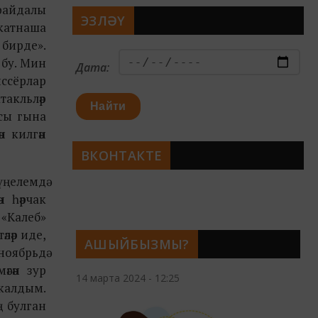
файдалы
ЭЗЛӘҮ
 катнаша
 бирде».
 бу. Мин
Дата:
иссёрлар
акльләр
Найти
йсы гына
н килгән
ВКОНТАКТЕ
үңелемдә
н һәрчак
«Калеб»
әләр иде,
АШЫЙБЫЗМЫ?
оябрьдә
әгән зур
14 марта 2024 - 12:25
 калдым.
ң булган