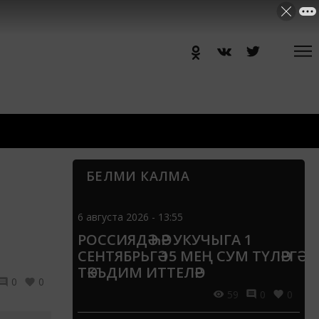
БЕЛМИ КАЛМА
6 августа 2026 - 13:55
РОССИЯДӘ ҺӘР УКУЧЫГА 1
СЕНТЯБРЬГӘ 15 МЕҢ СУМ ТҮЛӘРГӘ
ТӘКЪДИМ ИТТЕЛӘР
0
0
59
0
0