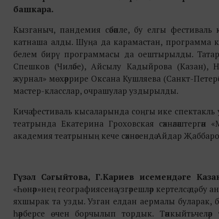
башкара.
Кызганыч, пандемия сәбәпле, бу елгы фестивал
катнаша алды. Шуңа да карамастан, программа көч
белем бирү программасы да оештырылды. Татар к
Спешков (Чиләбе), Айсылу Кадыйрова (Казан), Н
журнал» мөхәррире Оксана Кушляева (Санкт-Петерб
мастер-класслар, очрашулар уздырылды.
Кичә фестиваль кысаларында соңгы ике спектакль у
театрында Екатерина Гроховская сәхнәләштергән «
академия театрының кече сәхнәсендә Айдар Җаббар
Гүзәл Сәгыйтова, Г.Кариев исемендәге Каз
«Һөнәр»нең географиясенә үзгәрешләр кертелсә дә, б
яхшырак та узды. Узган елдан аермалы буларак, 
һәрберсе өчен борчылып тордык. Тәнкыйтьчеләр 