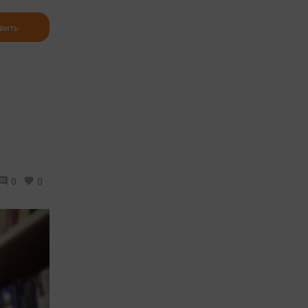
вить
0
0