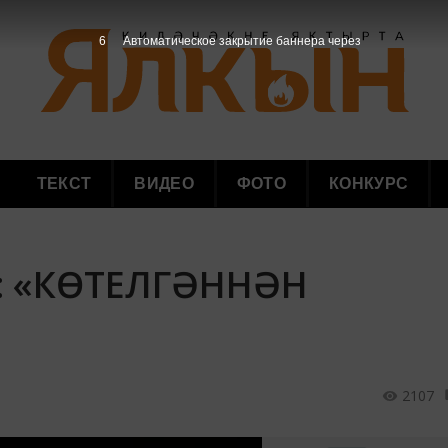
4
Автоматическое закрытие баннера через
ТЕКСТ
ВИДЕО
ФОТО
КОНКУРС
Е: «КӨТЕЛГӘННӘН
2107