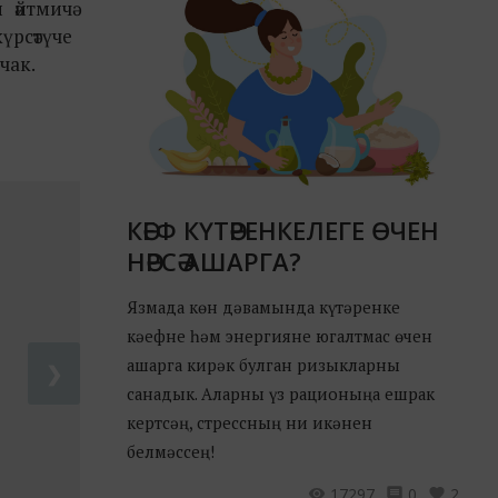
 әйтмичә
күрсәтүче
ачак.
КӘЕФ КҮТӘРЕНКЕЛЕГЕ ӨЧЕН
НӘРСӘ АШАРГА?
Язмада көн дәвамында күтәренке
кәефне һәм энергияне югалтмас өчен
ашарга кирәк булган ризыкларны
❯
санадык. Аларны үз рационыңа ешрак
кертсәң, стрессның ни икәнен
белмәссең!
17297
0
2