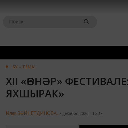
БУ – ТЕМА!
XII «ҺӨНӘР» ФЕСТИВАЛ
ЯХШЫРАК»
Илүсә ЗӘЙНЕТДИНОВА,
7 декабря 2020 - 16:37