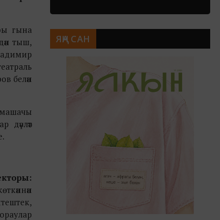
ры гына
ЯҢА САН
дән тыш,
ладимир
еатраль
ов белән
тамашачы
р дәүләт
е.
екторы:
өткәннән
итештек,
Сораулар