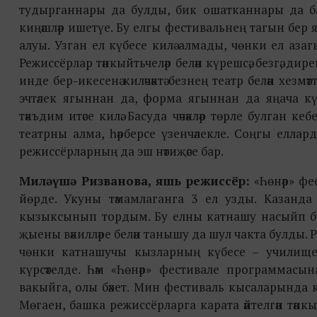
тудырганнары да булды, бик ошатканнары да ба
киңәшләр ишетүе. Бу елгы фестивальнең тагын бер
алуы. Узган ел күбесе килә алмады, чөнки ел азагы 
Режиссёрлар тәнкыйтьчеләр белән күрешсә, безгә, ди
инде бер-икесенә киләчәктә безнең театр белән хез
эчтәлек ягыннан да, форма ягыннан да яңача к
тәкъдим итәсе килә. Басуда чәчәкләр төрле булган к
театрны алма, һәрберсе үзенчәлекле. Соңгы елла
режиссёрларның да эш нәтиҗәсе бар.
Миләүшә Ризванова, яшь режиссёр:
«Һөнәр» фе
йөрде. Укуны тәмамлаганга 3 ел узды. Казанда 
кызыксынып тордым. Бу елны катнашу насыйп бу
җыены вәкилләре белән танышу да шул чакта булды. Реп
чөнки катнашучы кызларның күбесе – училище 
күрсәтелде. Һәм «Һөнәр» фестивале программасын
вакыйга, олы бәхет. Мин фестиваль кысаларында к
Мөгаен, башка режиссёрларга карата әйтелгән тә