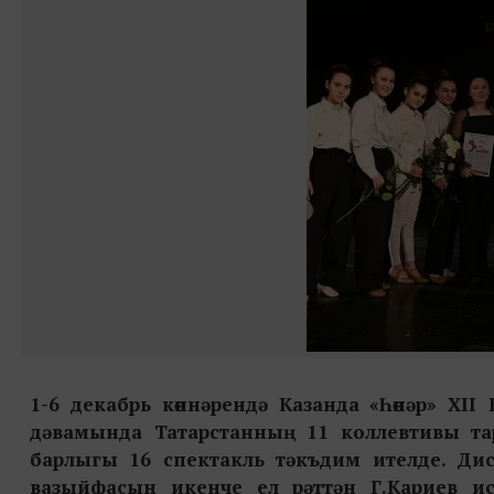
1-6 декабрь көннәрендә Казанда
«Һөнәр» XII
дәвамында Татарстанның 11 коллевтивы т
барлыгы 16 спектакль тәкъдим ителде. Ди
вазыйфасын икенче ел рәттән Г.Кариев и