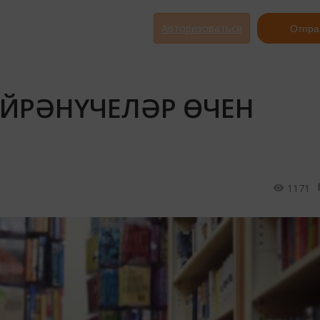
Авторизоваться
Отпра
ЙРӘНҮЧЕЛӘР ӨЧЕН
1171