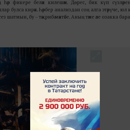
ң һәр фикере белән килешәм. Дөрес, бик күп сүзләрен
лар булса кирәк. Һәрбер анализдан соң алга этәрүче, юл 
з шатмын, бу – тәҗрибә мәктәбе. Аның тәме әле озакка бар