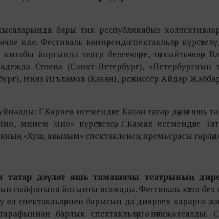
ь кысаларында бары тик республикабыз коллективла
ле иде. Фестиваль көннәрендә спектакльләр күрсәтелү
итабы йортында театр белгечләре, тәнкыйтьчеләр В
адежда Стоева (Санкт-Петербург), «Петербургның т
ург), Нияз Игъламов (Казан), режиссёр Айдар Җаббар
йналды: Г.Кариев исемендәге Казан татар дәүләт яшь 
Мио, минем Мио» күрсәтелсә, Г.Камал исемендәге Тата
овның «Хуш, авылым» спектакленең премьерасы гөрләд
ан татар дәүләт яшь тамашачы театрының дир
у аның сыйфатына йогынты ясамады. Фестиваль хәтта без к
бу ел спектакльләрнең барысын да диярлек карарга җ
тарафыннан барлык спектакльләргә нәтиҗә ясалды. 