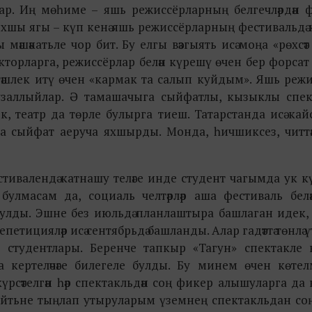
р. Иң мөһиме – яшь режиссёрларның белгечләрдән 
 яхшы ягы – күп кенә яшь режиссёрларның фестивальдә
мәшәкатьле чор бит. Бу елгы вәзгыять исә моңа «рөхсәт
ректорларга, режиссёрлар белән күрешү өчен бер форсат
мәттәшлек итү өчен «кармак та салып куйдым». Яшь реж
үзаллыйлар. Ә тамашачыга сыйфатлы, кызыклы спект
ебек, театр да төрле булырга тиеш. Татарстанда исә ка
рда сыйфат аеруча яхшырды. Монда, һичшиксез, читтә
стивалендә катнашу теләге инде студент чагымда ук к
булмасам да, социаль челтәрләр аша фестиваль белә
лды. Эшне без июльдә планлаштыра башлаган идек, 
етицияләр исә сентябрьдә башланды. Алар гадәттә төнлә үт
студентлары. Беренче тапкыр «Тагун» спектакле н
а кертеләчәге билегеле булды. Бу минем өчен көтелм
үрсәтелгән һәр спектакльдән соң фикер алышуларга да
нкыйтьне тыңлап утыруларым үземнең спектакльдан со