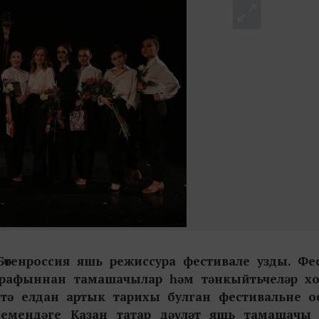
 Бөтенроссия яшь режиссура фестивале узды. Фе
арафыннан тамашачылар һәм тәнкыйтьчеләр хо
стә елдан артык тарихы булган фестивальне 
семендәге Казан татар дәүләт яшь тамашачы 