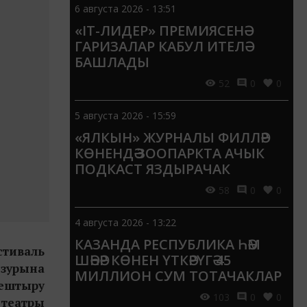
6 августа 2026 - 13:51
«IT-ЛИДЕР» ПРЕМИЯСЕНӘ
ГАРИЗАЛАР КАБУЛ ИТЕЛӘ
БАШЛАДЫ
52
0
0
5 августа 2026 - 15:59
«ЯЛКЫН» ЖУРНАЛЫ ФИЛЛӘР
КӨНЕНДӘ ЗООПАРКТА АЧЫК
ПОДКАСТ ЯЗДЫРАЧАК
58
0
0
4 августа 2026 - 13:22
КАЗАНДА РЕСПУБЛИКА ҺӘМ
стиваль
ШӘҺӘР КӨНЕН ҮТКӘРҮГӘ 45
зурына
МИЛЛИОН СУМ ТОТАЧАКЛАР
оештыру
103
0
0
театры