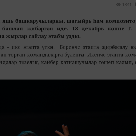
1341
ны яшь башкаручыларны, шагыйрь һәм композит
н башлап җибәргән иде. 18 декабрь көнне Г.
а җырлар сайлау этабы узды.
 - ике этапта үткән. Беренче этапта җирәбә салу ю
н торган командаларга бүленгән. Икенче этапта ко
алар төзелгән, кайбер катнашучылар төшеп калып, 