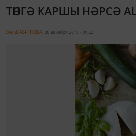
ТӨНГӘ КАРШЫ НӘРСӘ А
Зилә САБИТОВА,
20 декабря 2019 - 09:22