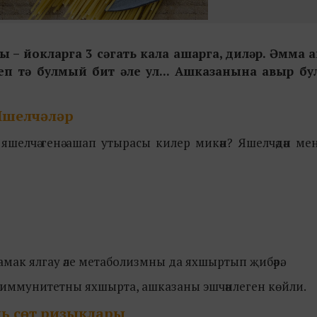
 – йокларга 3 сәгать кала ашарга, диләр. Әмма
еп тә булмый бит әле ул... Ашказанына авыр б
Яшелчәләр
яшелчә генә ашап утырасы килер микән? Яшелчәдән ме
амак ялгау әле метаболизмны да яхшыртып җибәрә.
лар иммунитетны яхшырта, ашказаны эшчәнлеген көйли.
ь сөт ризыклары