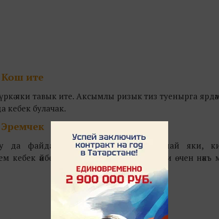
Кош ите
ркә яки тавык ите. Аксымлы ризык тиз туенырга ярдәм 
 да кебек булачак.
Эремчек
 да файдага гына булыр. Артык май яки, кир
м кебек әйберләр салып ашамау хәерле. Ни өчен нәкъ 