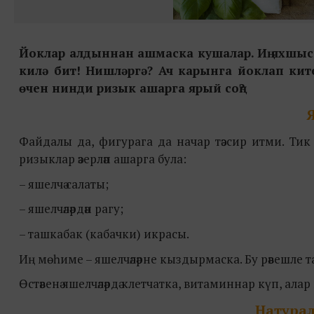
Йоклар алдыннан ашмаска кушалар. Иң яхшысы
килә бит! Нишләргә? Ач карынга йоклап кит
өчен нинди ризык ашарга ярый соң?
Файдалы да, фигурага да начар тәэсир итми. Тик 
ризыклар әзерләп ашарга була:
– яшелчә салаты;
– яшелчәләрдән рагу;
– ташкабак (кабачки) икрасы.
Иң мөһиме – яшелчәләрне кыздырмаска. Бу рәвешле т
Өстәвенә яшелчәләрдә клетчатка, витаминнар күп, а
Натурал