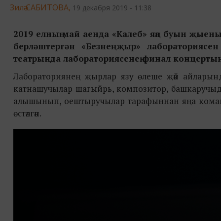
Зилә САБИТОВА,
19 декабря 2019 - 11:38
2019 елның май аенда «Калеб» яңа буын җые
берләштергән «Безнең җыр» лабораториясе
театрында лабораториясенең финал концертын
Лабораториянең җырлар язу өлеше җәй айларында
катнашучылар шагыйрь, композитор, башкаручыда
алышынып, оештыручылар тарафыннан яңа команд
өстәлгән.