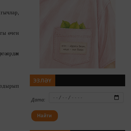
ягычлар,
ыгы өчен
гә ярдәм
ЭЗЛӘҮ
кыздырып
Дата:
Найти