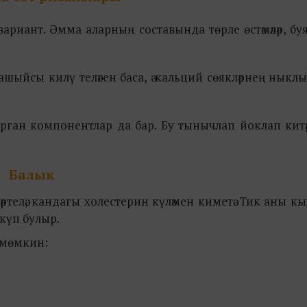
ариант. Әмма аларның составында төрле өстәмәләр, бу
шыйсы килү теләген баса, ә кальций сөякләрнең ныкл
ган компонентлар да бар. Бу тынычлап йоклап китәр
Балык
ртелә, кандагы холестерин күләмен киметә. Тик аны 
күп булыр.
 мөмкин: