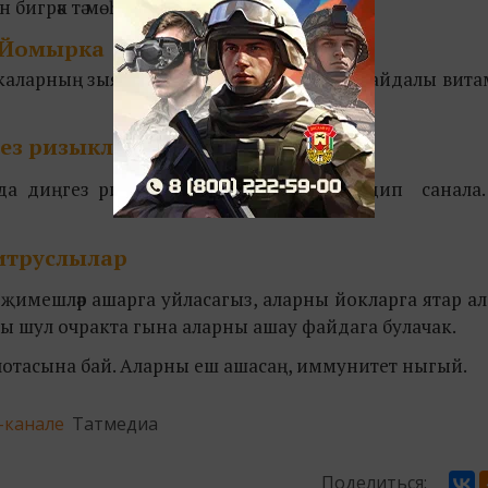
 бигрәк тә мөһим.
Йомырка
ыркаларның зыяны юк. Аның составында файдалы вит
ез ризыклары
ында диңгез ризыклары диетик продукт дип санала
итруслылар
-җимешләр ашарга уйласагыз, аларны йокларга ятар 
ры шул очракта гына аларны ашау файдага булачак.
отасына бай. Аларны еш ашасаң, иммунитет ныгый.
-канале
Татмедиа
Поделиться: