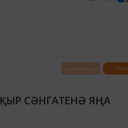
Авторизоваться
Отпра
 ҖЫР СӘНГАТЕНӘ ЯҢА