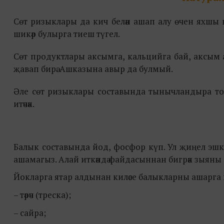
Сөт ризыклары да кич белән ашап алу өчен яхшы в
шикәр булырга тиеш түгел.
Сөт продуктлары аксымга, кальцийга бай, аксым а
җавап бирә. Ашказына авыр да булмый.
Әле сөт ризыклары составында тынычландыра тор
итәчәк.
Балык составында йод, фосфор күп. Ул җиңел эшкә
ашамагыз. Алай иткәндә файдасыннан бигрәк зыяны 
Йокларга ятар алдынан киләсе балыкларны ашарга
– тәрәч (треска);
– сайра;