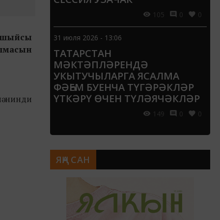
105
0
0
 ашыйсы
31 июля 2026 - 13:06
улмасын
ТАТАРСТАН
МӘКТӘПЛӘРЕНДӘ
УКЫТУЧЫЛАРГА ЯСАЛМА
ФӘҺЕМ БУЕНЧА ТҮГӘРӘКЛӘР
ҮТКӘРҮ ӨЧЕН ТҮЛӘЯЧӘКЛӘР
нә нинди
149
0
0
ЯҢА САН