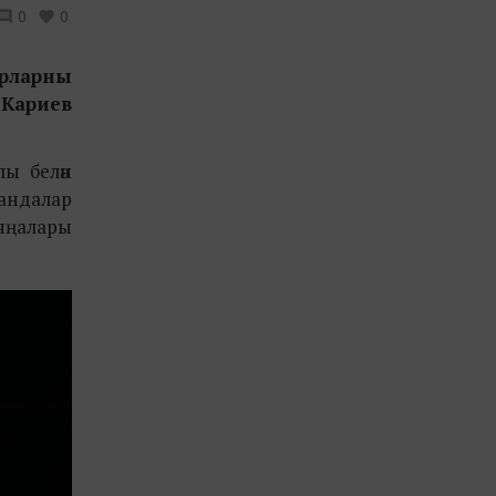
0
0
орларны
 Кариев
лы белән
мандалар
яңалары