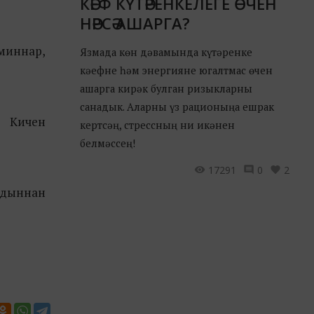
КӘЕФ КҮТӘРЕНКЕЛЕГЕ ӨЧЕН
НӘРСӘ АШАРГА?
аминнар,
Язмада көн дәвамында күтәренке
кәефне һәм энергияне югалтмас өчен
ашарга кирәк булган ризыкларны
санадык. Аларны үз рационыңа ешрак
. Кичен
кертсәң, стрессның ни икәнен
белмәссең!
17291
0
2
алдыннан