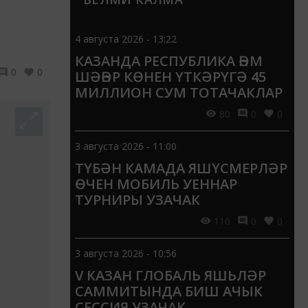
4 августа 2026 - 13:22
КАЗАНДА РЕСПУБЛИКА ҺӘМ
0
0
ШӘҺӘР КӨНЕН ҮТКӘРҮГӘ 45
МИЛЛИОН СУМ ТОТАЧАКЛАР
80
0
0
3 августа 2026 - 11:00
ТҮБӘН КАМАДА ЯШҮСМЕРЛӘР
ӨЧЕН МОБИЛЬ УЕННАР
ТУРНИРЫ УЗАЧАК
110
0
0
3 августа 2026 - 10:56
V КАЗАН ГЛОБАЛЬ ЯШЬЛӘР
САММИТЫНДА БИШ АЧЫК
СЕССИЯ УЗАЧАК