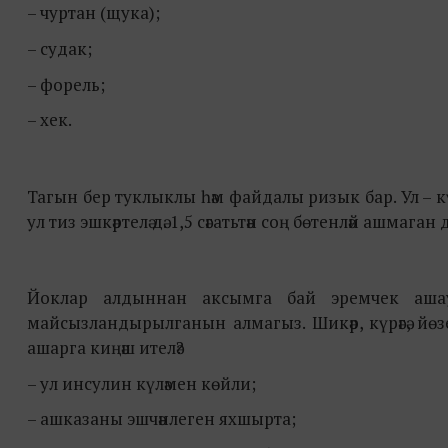
– чуртан (щука);
– судак;
– форель;
– хек.
Тагын бер туклыклы һәм файдалы ризык бар. Ул – кү
ул тиз эшкәртелә дә. 1,5 сәгатьтән соң бөтенләй ашмаган
Йоклар алдыннан аксымга бай эремчек ашау
майсызландырылганын алмагыз. Шикәр, күрәгә, йөзе
ашарга киңәш ителә?
– ул инсулин күләмен көйли;
– ашказаны эшчәнлеген яхшырта;