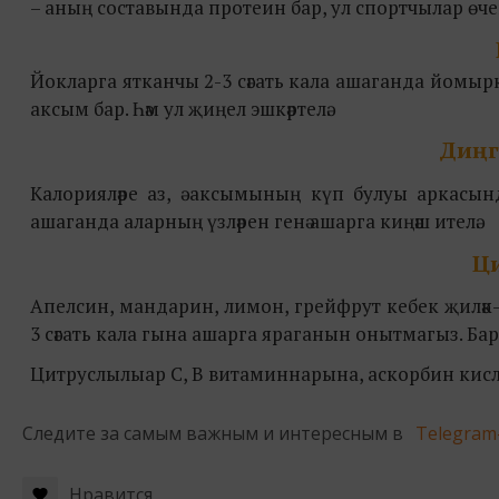
– аның составында протеин бар, ул спортчылар өчен
Йокларга ятканчы 2-3 сәгать кала ашаганда йом
аксым бар. Һәм ул җиңел эшкәртелә.
Диңг
Калорияләре аз, ә аксымының күп булуы аркас
ашаганда аларның үзләрен генә ашарга киңәш ителә.
Ц
Апелсин, мандарин, лимон, грейфрут кебек җиләк
3 сәгать кала гына ашарга яраганын онытмагыз. Ба
Цитруслылыар С, В витаминнарына, аскорбин кисл
Следите за самым важным и интересным в
Telegram
Нравится