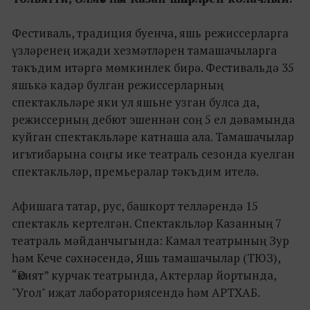
Фестиваль, традиция буенча, яшь режиссерларга
үзләренең иҗади хезмәтләрен тамашачыларга
тәкъдим итәргә мөмкинлек бирә. Фестивальдә 35
яшькә кадәр булган режиссерларның
спектакльләре яки ул яшьне узган булса да,
режиссерның дебют эшеннән соң 5 ел дәвамында
куйган спектакльләре катнаша ала. Тамашачылар
игътибарына соңгы ике театраль сезонда куелган
спектакльләр, премьералар тәкъдим ителә.
Афишага татар, рус, башкорт телләрендә 15
спектакль кертелгән. Спектакльләр Казанның 7
театраль мәйданчыгында: Камал театрының Зур
һәм Кече сәхнәсендә, Яшь тамашачылар (ТЮЗ),
“Әкият” курчак театрында, Актерлар йортында,
"Угол" иҗат лабораториясендә һәм АРТХАБ.