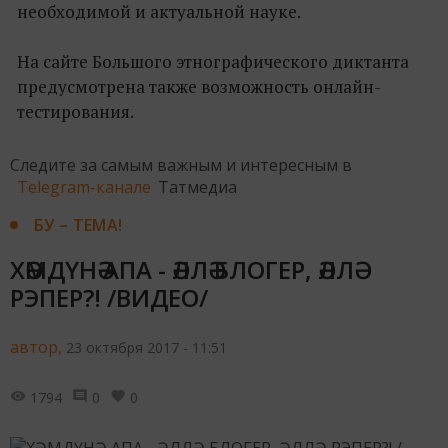
необходимой и актуальной науке.
На сайте Большого этнографического диктанта
предусмотрена также возможность онлайн-
тестирования.
Следите за самым важным и интересным в
Telegram-канале
Татмедиа
БУ – ТЕМА!
ХӘМДҮНӘ АПА - ӘЛЛӘ БЛОГЕР, ӘЛЛӘ
РЭПЕР?! /ВИДЕО/
автор,
23 октября 2017 - 11:51
1794
0
0