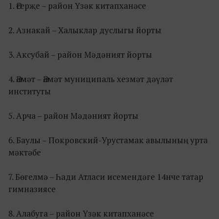
1.​ Әгерҗе – район Үзәк китапханәсе
2.​ Азнакай – Халыклар дуслыгы йорты
3.​ Аксубай – район Мәдәният йорты
4.​ Әлмәт – Әлмәт муниципаль хезмәт дәүләт
институты
5.​ Арча – район Мәдәният йорты
6.​ Баулы – Покровский-Урустамак авылының урта
мәктәбе
7.​ Бөгелмә – Һади Атласи исемендәге 14нче татар
гимназиясе
8.​ Алабуга – район Үзәк китапханәсе