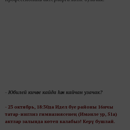
- Юбилей кичәсе кайда һәм кайчан узачак?
- 23 октябрь, 18:30да Идел буе районы 16нчы
татар-инглиз гимназиясенең (Имәнле ур, 51а)
актлар залында көтеп калабыз! Керү бушлай.