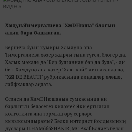
Хәмдүнә Тимергалиева "ХәмDНюша" блогын
алып бара башлаган.
Берничә буын кумиры Хәмдүнә апа
Тимергалиева хәзер җырчы гына түгел, блогер да.
Халык мәкале дә "Бер булганнан бар да була", - ди
бит. Хәмдүнә апа хәзер "Хаю-хай!" дип исәнләшә,
"ХӘМ DE BEAUTI" рубрикасында киңәшләр өләшә,
лайфхаклар аңлата.
Сезнең дә ХәмDНюшаның сумкасында ни
барлыгын беләсегез киләме? Яки ертылган
колготкига яңа тормыш өрү серләре
кызыксындырамы? Бәлки интернет йолдызының
дуслары ILHAM666SHAKIR, MC Asaf Вәлиев белән