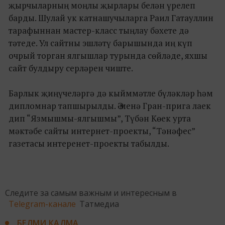
җырчыларның моңлы җырлары белән үрелеп
барды. Шулай ук катнашучыларга Раил Гатауллин
тарафыннан мастер-класс тыңлау бәхете дә
тәтеде. Ул сайтны эшләтү барышында иң күп
очрый торган ялгышлар турында сөйләде, яхшы
сайт булдыру серләрен чиште.
Барлык җиңүчеләргә дә кыйммәтле бүләкләр һәм
дипломнар тапшырылды. Ә менә Гран-прига лаек
дип “Язмышмы-ялгышмы”, Түбән Көек урта
мәктәбе сайты интернет-проекты, “Тәнәфес”
газетасы интеренет-проекты табылды.
Следите за самым важным и интересным в
Telegram-канале
Татмедиа
БЕЛМИ КАЛМА