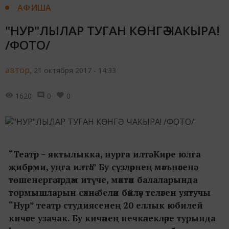
АФИША
"НУР"ЛЫЛАР ТУГАН КӨНГӘ ЧАКЫРА!
/ФОТО/
автор,
21 октября 2017 - 14:33
1620
0
0
“Театр – яктылыкка, нурга илтә. Кире юлга
җибәрми, уңга илтә!” Бу сүзләрнең мәгънәсенә
төшенергә ярдәм итүче, мәктәп балаларында
тормышларын сәхнә белән бәйләү теләген уятучы
“Нур” театр студиясенең 20 еллык юбилей
кичәсе узачак. Бу кичәнең нечкәлекләре турында