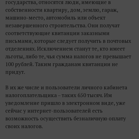
государства, относятся люди, имеющие в
собственности квартиру, дом, землю, гараж,
машино-место, автомобиль или объект
незавершенного строительства. Они получат
соответствующие квитанции заказными
письмами, которые следует получить в почтовых
отделениях. Исключением станут те, кто имеет
льготы, либо те, чья сумма налогов не превышает
100 рублей. Таким гражданам квитанции не
придут.
В их же числе и пользователи личного кабинета
налогоплательщика – таких 650 тысяч. Им
уведомление пришло в электронном виде, уже
сейчас у интернет-пользователей есть
возможность осуществить безналичную оплату
своих налогов.