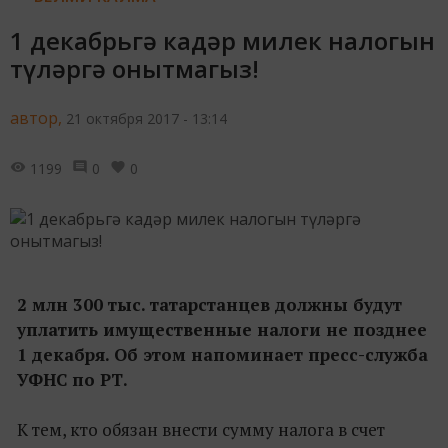
1 декабрьгә кадәр милек налогын
түләргә онытмагыз!
автор,
21 октября 2017 - 13:14
1199
0
0
2 млн 300 тыс. татарстанцев должны будут
уплатить имущественные налоги не позднее
1 декабря. Об этом напоминает пресс-служба
УФНС по РТ.
К тем, кто обязан внести сумму налога в счет