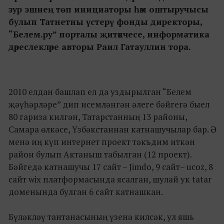
зур эшнең төп инициаторы һәм оштыручысы
булып Татнетны үстерү фонды директоры,
“Белем.ру” порталы җитәкчесе, информатика
дәреслекләре авторы Раил Гатауллин тора.
2010 елдан башлап ел да уздырылган “Белем
җәүһәрләре” дип исемләнгән әлеге бәйгегә быел
80 гариза килгән, Татарстанның 13 районы,
Самара өлкәсе, Үзбәкстаннан катнашучылар бар. Ә
менә иң күп интернет проект тәкъдим иткән
район булып Актаныш табылган (12 проект).
Бәйгедә катнашучы 17 сайт – Jimdo, 9 cайт– ucoz, 8
сайт wix платформасында ясалган, шулай ук tatar
доменында булган 6 сайт катнашкан.
Бүләкләү тантанасының үзенә килсәк, ул яшь