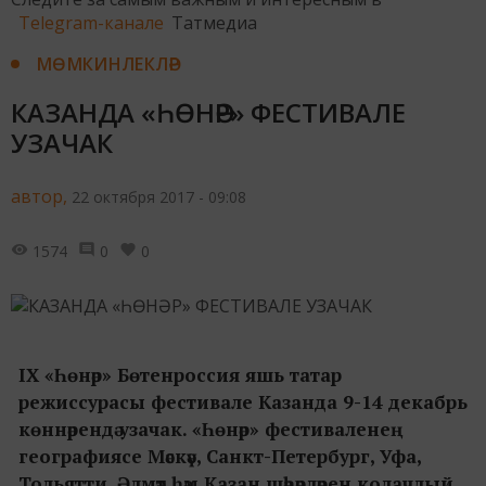
Telegram-канале
Татмедиа
МӨМКИНЛЕКЛӘР
КАЗАНДА «ҺӨНӘР» ФЕСТИВАЛЕ
УЗАЧАК
автор,
22 октября 2017 - 09:08
1574
0
0
IX «Һөнәр» Бөтенроссия яшь татар
режиссурасы фестивале Казанда 9-14 декабрь
көннәрендә узачак. «Һөнәр» фестиваленең
географиясе Мәскәү, Санкт-Петербург, Уфа,
Тольятти, Әлмәт һәм Казан шәһәрләрен колачлый.