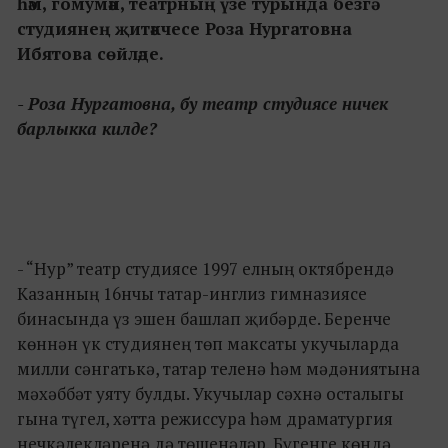
һәм, гомумән, театрның үзе турында безгә
студиянең җитәкчесе Роза Нургатовна
Ибятова сөйләде.
- Роза Нургатовна, бу театр студиясе ничек
барлыкка килде?
- “Нур” театр студиясе 1997 елның октябрендә
Казанның 16нчы татар-инглиз гимназиясе
бинасында үз эшен башлап җибәрде. Беренче
көннән үк студиянең төп максаты укучыларда
милли сәнгатькә, татар теленә һәм мәдәниятына
мәхәббәт уяту булды. Укучылар сәхнә осталыгы
гына түгел, хәтта режиссура һәм драматургия
нечкәлекләренә дә төшенәләр. Бүгенге көндә