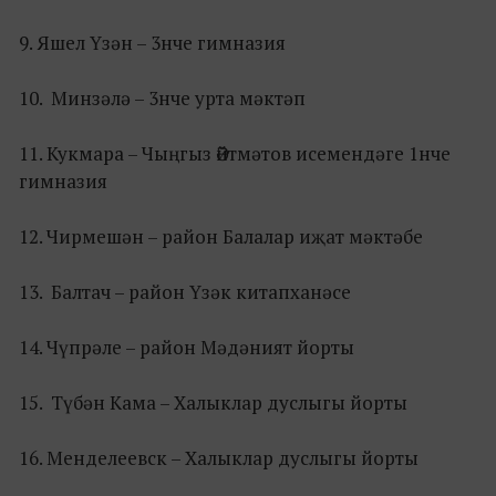
9.​ Яшел Үзән – 3нче гимназия
10.​ Минзәлә – 3нче урта мәктәп
11.​ Кукмара – Чыңгыз Әйтмәтов исемендәге 1нче
гимназия
12.​ Чирмешән – район Балалар иҗат мәктәбе
13.​ Балтач – район Үзәк китапханәсе
14.​ Чүпрәле – район Мәдәният йорты
15.​ Түбән Кама – Халыклар дуслыгы йорты
16.​ Менделеевск – Халыклар дуслыгы йорты