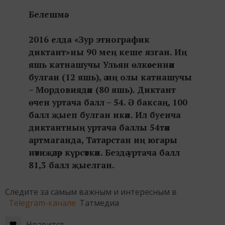
Белешмә:
2016 елда «Зур этнографик
диктант»ны 90 мең кеше язган. Иң
яшь катнашучы Ульян өлкәсеннән
булган (12 яшь), ә иң олы катнашучы
– Мордовиядән (80 яшь). Диктант
өчен уртача балл – 54. Ә баксаң, 100
балл җыеп булган икән. Ил буенча
диктантның уртача баллы 54тән
артмаганда, Татарстан иң югары
нәтиҗәләр күрсәткән. Бездә уртача балл
81,3 балл җыелган.
Следите за самым важным и интересным в
Telegram-канале
Татмедиа
Нравится