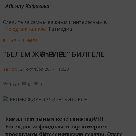
Айсылу Хафизова
Следите за самым важным и интересным в
Telegram-канале
Татмедиа
БУ – ТЕМА!
"БЕЛЕМ ҖӘҮҺӘРЛӘРЕ" БИЛГЕЛЕ
автор,
21 октября 2017 - 13:20
1530
0
0
Камал театрының кече сәхнәсендә VIII
Бөтендөнья файдалы татар интернет-
проектлары бәйгесенә нәтиҗәләр ясалды. Әлеге