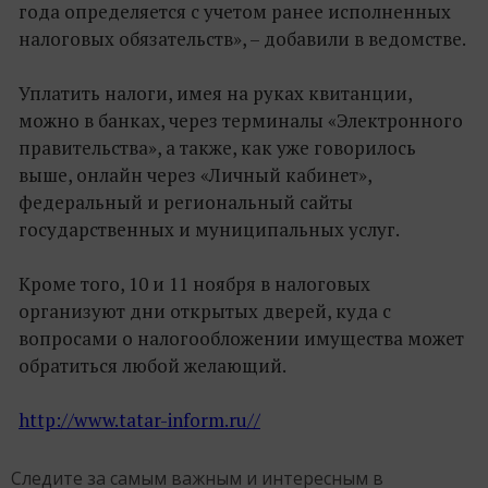
года определяется с учетом ранее исполненных
налоговых обязательств», – добавили в ведомстве.
Уплатить налоги, имея на руках квитанции,
можно в банках, через терминалы «Электронного
правительства», а также, как уже говорилось
выше, онлайн через «Личный кабинет»,
федеральный и региональный сайты
государственных и муниципальных услуг.
Кроме того, 10 и 11 ноября в налоговых
организуют дни открытых дверей, куда с
вопросами о налогообложении имущества может
обратиться любой желающий.
http://www.tatar-inform.ru//
Следите за самым важным и интересным в