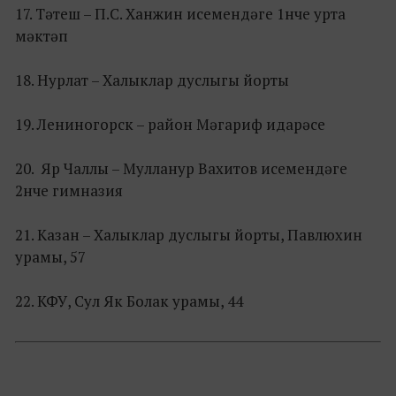
17.​ Тәтеш – П.С. Ханжин исемендәге 1нче урта
мәктәп
18.​ Нурлат – Халыклар дуслыгы йорты
19.​ Лениногорск – район Мәгариф идарәсе
20.​ Яр Чаллы – Мулланур Вахитов исемендәге
2нче гимназия
21.​ Казан – Халыклар дуслыгы йорты, Павлюхин
урамы, 57
22.​ КФУ, Сул Як Болак урамы, 44