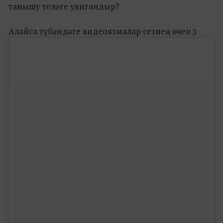
танышу теләге уянгандыр?
Алайса түбәндәге видеоязмалар сезнең өчен:)