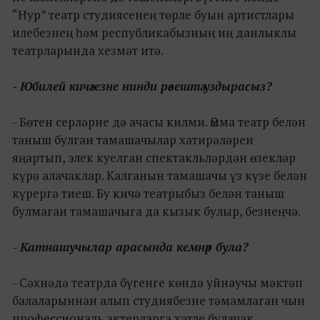
“Нур” театр студиясенең төрле буын артистлары
илебезнең һәм республикабызның иң данлыклы
театрларында хезмәт итә.
- Юбилей кичәгезне нинди рәвештә уздырасыз?
- Бөтен серләрне дә ачасы килми. Әмма театр белән
таныш булган тамашачылар хатирәләрен
яңартып, элек куелган спектакльләрдән өзекләр
күрә алачаклар. Калганын тамашачы үз күзе белән
күрергә тиеш. Бу кичә театрыбыз белән таныш
булмаган тамашачыга да кызык булыр, безнеңчә.
- Катнашучылар арасында кемнәр була?
- Сәхнәдә театрда бүгенге көндә уйнаучы мәктәп
балаларыннан алып студиябезне тәмамлаган чын
профессиональ актерларга хәтле булачак.