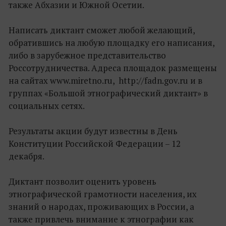
также Абхазии и Южной Осетии.
Написать диктант сможет любой желающий,
обратившись на любую площадку его написания,
либо в зарубежное представительство
Россотрудничества. Адреса площадок размещены
на сайтах www.miretno.ru, http://fadn.gov.ru и в
группах «Большой этнографический диктант» в
социальных сетях.
Результаты акции будут известны в День
Конституции Российской Федерации – 12
декабря.
Диктант позволит оценить уровень
этнографической грамотности населения, их
знаний о народах, проживающих в России, а
также привлечь внимание к этнографии как