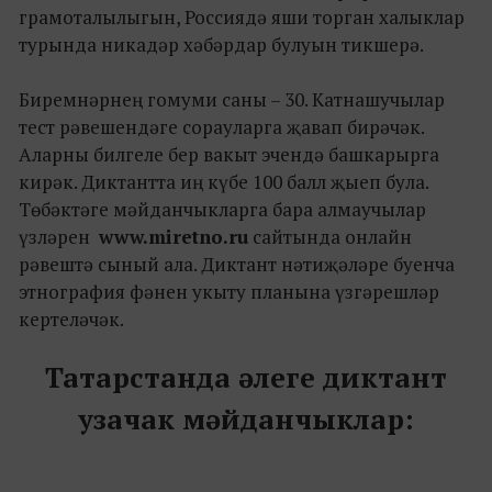
грамоталылыгын, Россиядә яши торган халыклар
турында никадәр хәбәрдар булуын тикшерә.
Биремнәрнең гомуми саны – 30. Катнашучылар
тест рәвешендәге сорауларга җавап бирәчәк.
Аларны билгеле бер вакыт эчендә башкарырга
кирәк. Диктантта иң күбе 100 балл җыеп була.
Төбәктәге мәйданчыкларга бара алмаучылар
үзләрен
www.miretno.ru
сайтында онлайн
рәвештә сыный ала. Диктант нәтиҗәләре буенча
этнография фәнен укыту планына үзгәрешләр
кертеләчәк.
Татарстанда әлеге диктант
узачак мәйданчыклар: