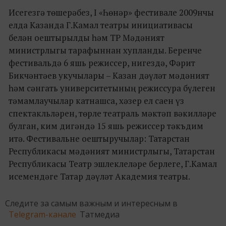
Исегезгә төшерәбез, I «Һөнәр» фестивале 2009нчы
елда Казанда Г.Камал театры инициативасы
белән оештырылды һәм ТР Мәдәният
министрлыгы тарафыннан хупланды. Беренче
фестивальдә 6 яшь режиссер, нигездә, Фәрит
Бикчәнтәев укучылары – Казан дәүләт мәдәният
һәм сәнгать университетының режиссура бүлеген
тәмамлаучылар катнашса, хәзер ел саен үз
спектакльләрен, төрле театраль мәктәп вәкилләре
булган, ким дигәндә 15 яшь режиссер тәкъдим
итә. Фестивальне оештыручылар: Татарстан
Республикасы мәдәният министрлыгы, Татарстан
Республикасы Театр эшлеклеләре берлеге, Г.Камал
исемендәге Татар дәүләт Академия театры.
Следите за самым важным и интересным в
Telegram-канале
Татмедиа