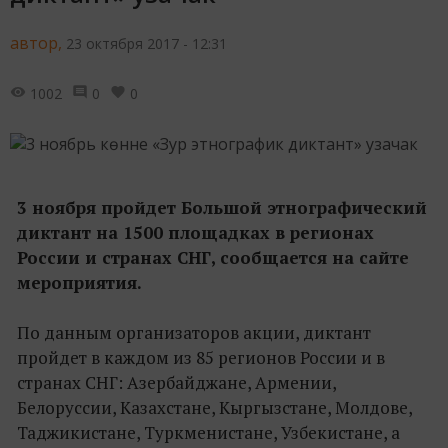
автор,
23 октября 2017 - 12:31
1002
0
0
3 ноября пройдет Большой этнографический
диктант на 1500 площадках в регионах
России и странах СНГ, сообщается на сайте
мероприятия.
По данным организаторов акции, диктант
пройдет в каждом из 85 регионов России и в
странах СНГ: Азербайджане, Армении,
Белоруссии, Казахстане, Кыргызстане, Молдове,
Таджикистане, Туркменистане, Узбекистане, а