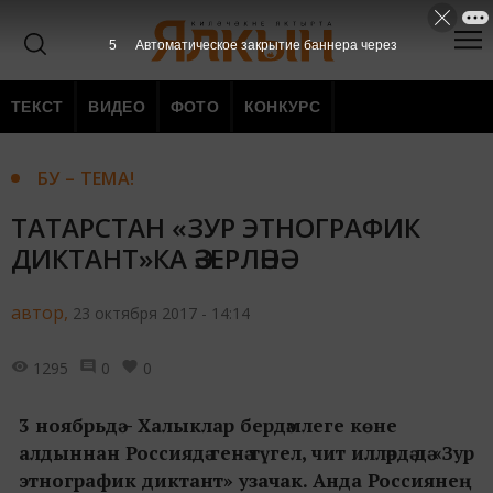
4
Автоматическое закрытие баннера через
ТЕКСТ
ВИДЕО
ФОТО
КОНКУРС
БУ – ТЕМА!
ТАТАРСТАН «ЗУР ЭТНОГРАФИК
ДИКТАНТ»КА ӘЗЕРЛӘНӘ
автор,
23 октября 2017 - 14:14
1295
0
0
3 ноябрьдә – Халыклар бердәмлеге көне
алдыннан Россиядә генә түгел, чит илләрдә дә «Зур
этнографик диктант» узачак. Анда Россиянең