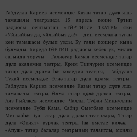
Габдулла Кариев исемендәге Казан татар дәүләт яшь
тамашачы театрында 15 апрель көнне
Тәртип
радиосы оештырган «ТӘРТИПле ТЕАТР!» яки
«Уйныйбыз да, уйлыйбыз да!» – дип исемләнгән туган
көн тамашасы булып узды. Бу гади концерт кына
булмады. Биредә, ТӘРТИП радиосы кебек үк, милләт
сагында торучы – Галиәсгар Камал исемендәге татар
дәүләт академия театры, Кәрим Тинчурин исемендәге
татар дәүләт драма һәм комедия театры, Габдулла
Тукай исемендәге Әтнә татар дәүләт драма театры,
Габдулла Кариев исемендәге Казан татар дәүләт яшь
тамашачы театры, Әлмәт татар дәүләт драма театры,
Аяз Гыйләҗев исемендәге Чаллы, Туфан Миңнуллин
исемендәге Түбән Кама, Сабир Өметбаев исемендәге
Минзәлә һәм Буа татар дәүләт драма театрлары, Татар
дәүләт «Әкият» курчак театры һәм өметле киләчәк –
«Апуш» татар балалар театрының талантлы, моңлы