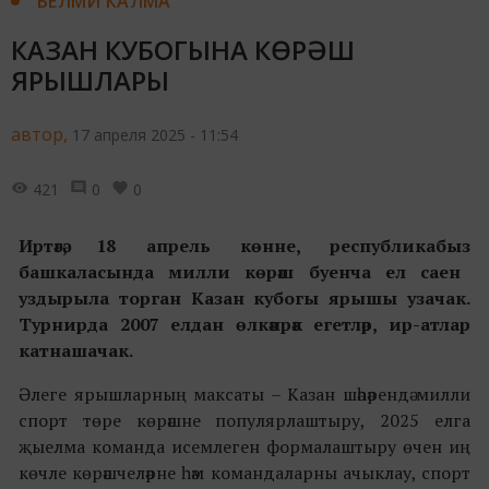
БЕЛМИ КАЛМА
КАЗАН КУБОГЫНА КӨРӘШ
ЯРЫШЛАРЫ
автор,
17 апреля 2025 - 11:54
421
0
0
Иртәгә,
18 апрел
ь көнне,
республика
быз
башкаласында
милли
көрәш буенча ел саен
уздырыла торган Казан кубогы
ярышы
узачак.
Турнирда 2007 елдан өлкәнрәк
егетләр,
ир-атлар
катнашачак.
Әлеге ярышларның максаты – Казан шәһәрендә милли
спорт төре көрәшне популярлаштыру, 2025 елга
җыелма команда исемлеген формалаштыру өчен иң
көчле көрәшчеләрне һәм командаларны ачыклау, спорт