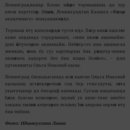
Ленинградлылар Казан шәһәре тормышына да зур
өлеш керттеләр. Мәсәлән, Ленинградтан Казанга «Фәннәр
академиясе» эвакуацияләнде.
Тормыш итү җиңелләрдән түгел иде. Хәзер өлкән яшьтәге
кеше алдында горурланып, «мин икмәк ашамыйм»
дип әйтүчеләрне аңламыйм. Әлбәттә, сез аны ашамаска
мөмкин, әмма бу сүз картларны бик рәнҗетә, чөнки
икмәкнең кадерен без бик яхшы беләбез», – дип
уртаклашты Ольга Николай кызы.
Ленинград блокадасында исән калган Ольга Николай
кызының истәлекләреннән соң бер генә укучы, хәтта
укытучылар да битараф калмады. Сугыш вакытында
һәлак булган кешеләрне, шулай ук көне-төне илебез
хакына эшләгән кешеләрне искә алу һәм аларны хөрмәт итү
бик мөһим.
Фото: Идиятуллина Лиана