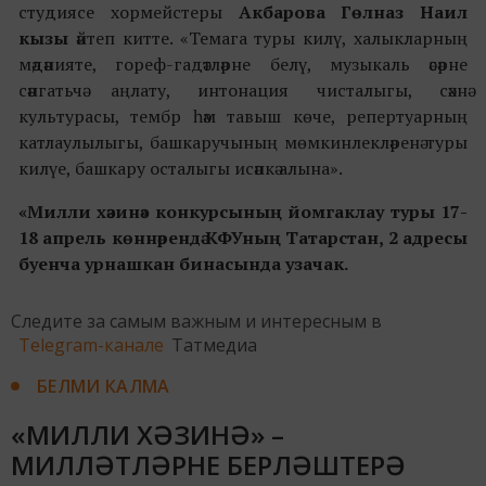
студиясе хормейстеры
Акбарова Гөлназ Наил
кызы
әйтеп китте. «Темага туры килү, халыкларның
мәдәнияте, гореф-гадәтләрне белү, музыкаль әсәрне
сәнгатьчә аңлату, интонация чисталыгы, сәхнә
культурасы, тембр һәм тавыш көче, репертуарның
катлаулылыгы, башкаручының мөмкинлекләренә туры
килүе, башкару осталыгы исәпкә алына».
«Милли хәзинә» конкурсының йомгаклау туры 17-
18 апрель көннәрендә КФУның Татарстан, 2 адресы
буенча урнашкан бинасында узачак.
Следите за самым важным и интересным в
Telegram-канале
Татмедиа
БЕЛМИ КАЛМА
«МИЛЛИ ХӘЗИНӘ» –
МИЛЛӘТЛӘРНЕ БЕРЛӘШТЕРӘ