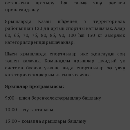
осталыгын арттыру һәм сәламәт яшәү рәвешен
пропагандалау.
Ярышларда Казан шәһәренең 7 территориаль
районыннан 120 дән артык спортчы катнашачак. Алар
60, 65, 70, 75, 80, 85, 90, 100 һәм 130 кг авырлык
категорияләрендә ярышачаклар.
Шәхси ярышларда спортчылар ике җиңелүдән соң
төшеп калачак. Командалы ярышлар шундый ук
система буенча узачак, анда спортчылар һәр үлчәү
категориясендә аерым чыгыш ясаячак.
Ярышлар программасы:
9:00 – шәхси беренчелектә ярышлар башлану
10:00 – ачу тантанасы
15:00 – команда ярышлары башлану