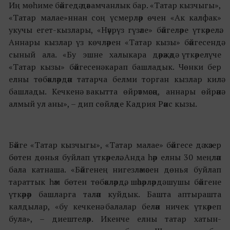
Иң мөһиме бәйгедә дәвамчанлык бар. «Татар кызчыгы»,
«Татар малае»ннан соң үсмерләр өчен «Ак калфак»
укучы егет-кызлары, «Нәүрүз гүзәле» бәйгеләре үткәрелә.
Аннары кызлар үз көчләрен «Татар кызы» бәйгесендә
сыный ала. «Бу эшне халыкара дәрәҗәдә үткәрелүче
«Татар кызы» бәйгесенә карап башладык. Чөнки бер
елны төбәкләрдән татарча белми торган кызлар килә
башлады. Кечкенә вакытта өйрәтмәсәң, аннары өйрәнә
алмый ул аны», – дип сөйләде Кадрия Рәис кызы.
Бәйге «Татар кызчыгы», «Татар малае» бәйгесе дә хәзер
бөтен дөнья буйлап үткәрелә. Анда һәр елны 30 меңләп
бала катнаша. «Бәйгенең нигезләмәсен дөнья буйлап
тараттык һәм бөтен төбәкләрдә, шәһәрләрдә шушы бәйгене
үткәрәр башларга таләп куйдык. Башта аптырашта
калдылар, «бу кечкенә балалар белән ничек үткәреп
була», – диештеләр. Икенче елны татар хатын-