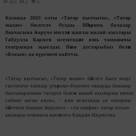
454
0
0
Казанда 2025 елгы
«
Татар кызчыгы
»
,
«
Татар
малае
»
билгеле булды. Шәһәрнең балалар
бакчасына йөрүче милләт җанлы малай-кызлары
Габдулла Кариев исемендәге яшь тамашачы
театрында җыелды. Нәни дусларыбыз белән
«
Ялкын
»
да күрешеп кайтты.
«Татар кызчыгы», «Татар малае» бәйгесе быел инде
сигезенче тапкыр үткәрелә. «Беренче елларда балалар
бакчаларыннан татарча белгән малай-кызларны көчкә
сайлап алган идек», – дип искә алды ул елларны
бәйгенең башлап йөрүчесе – «Ак калфак» татар хатын-
кызлары оешмасы җитәкчесе Кадрия Идрисова.