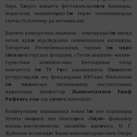
бара. Хәзерге вакытта фестивальдә мәктәп балалары,
педагогик көллиятләрдә һәм төрле техникумнарда
укучы студентлар да катнаша ала.
Быелгы конкурсның яңалыгы – оештыруда һәм матди
яктан ярдәм күрсәтүдә яңа оешмаларның катнашуы.
Татарстан Республикасының тарихи һәм мәдәни
һәйкәлләрен торгызу фондына, «Туган авылым» милли-
туристлык комплексына, Бөтендөнья татар
конгрессы һәм ТР Рәисе каршындагы Мәдәниятне
үстерүгә ярдәм итү фондларына КФУның Филология
һәм мәдәниятара багланышлар институтының
директоры, профессор
Җамалетдинов
Рәдиф
Рифкать улы
зур рәхмәтен җиткерде.
Конференция барышында вокал һәм уен кораллары
буенча бәяләүнең төп билгеләрен «Бәйрәм» фольклор
вокаль-инструменталь ансамбле җитәкчесе, Н. Г.
Җиһанов исемендәге Казан консеваториясенең Опера