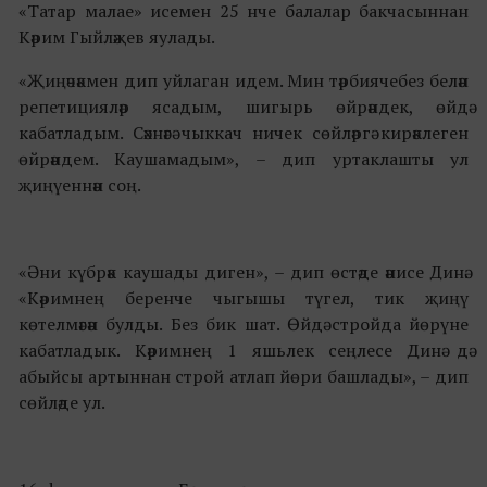
«Татар малае» исемен 25 нче балалар бакчасыннан
Кәрим Гыйләҗев яулады.
«Җиңәчәкмен дип уйлаган идем. Мин тәрбиячебез белән
репетицияләр ясадым, шигырь өйрәндек, өйдә
кабатладым. Сәхнәгә чыккач ничек сөйләргә кирәклеген
өйрәндем. Каушамадым», – дип уртаклашты ул
җиңүеннән соң.
«Әни күбрәк каушады диген», – дип өстәде әнисе Динә.
«Кәримнең беренче чыгышы түгел, тик җиңү
көтелмәгән булды. Без бик шат. Өйдә стройда йөрүне
кабатладык. Кәримнең 1 яшьлек сеңлесе Динә дә
абыйсы артыннан строй атлап йөри башлады», – дип
сөйләде ул.