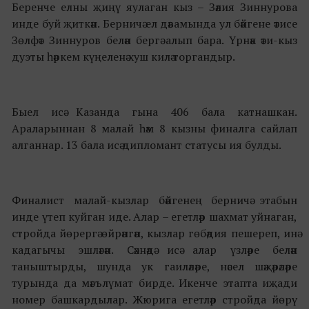
Беренче елны җиңү яулаган кыз – Зәлия Зиннурова
инде буй җиткән. Берничә ел дәвамында ул бәйгене әтисе
Зөлфәт Зиннуров белән бергә алып бара. Үрнәк әти-кыз
дуэты һәркем күңеленә хуш килә торгандыр.
Быел исә Казанда гына 406 бала катнашкан.
Араларыннан 8 малай һәм 8 кызны финалга сайлап
алганнар. 13 бала исә дипломант статусы ия булды.
Финалист малай-кызлар бәйгенең берничә этабын
инде үтеп куйган иде. Алар – егетләр шахмат уйнаган,
стройда йөрергә өйрәнгән, кызлар гөбәдия пешереп, инә
кадагычы эшләгән. Сәхнәдә исә алар
үзләре белән
таныштырды, шунда ук гаиләләре, нәсел шәҗәрәләре
турында да мәгълүмат бирде. Икенче этапта иҗади
номер башкардылар. Жюрига егетләр стройда йөрү