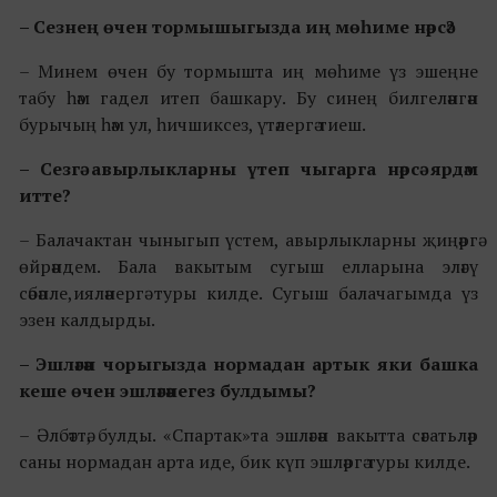
–
Сезнең өчен тормышыгызда иң мөһиме нәрсә?
– Минем өчен бу тормышта иң мөһиме үз эшеңне
табу һәм гадел итеп башкару. Бу синең билгеләнгән
бурычың һәм ул, һичшиксез, үтәлергә тиеш.
–
Сезгә авырлыкларны үтеп чыгарга нәрсә ярдәм
итте?
– Балачактан чыныгып үстем, авырлыкларны җиңәргә
өйрәндем. Бала вакытым сугыш елларына эләгү
сәбәпле,ияләнергә туры килде. Сугыш балачагымда үз
эзен калдырды.
– Эшләгән чорыгызда нормадан артык яки башка
кеше өчен эшләгәнегез булдымы?
– Әлбәттә, булды. «Спартак»та эшләгән вакытта сәгатьләр
саны нормадан арта иде, бик күп эшләргә туры килде.