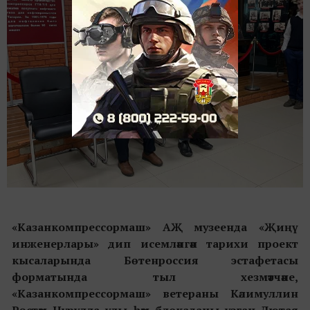
«Казанкомпрессормаш» АҖ музеенда «Җиңү
инженерлары» дип исемләнгән тарихи проект
кысаларында Бөтенроссия эстафетасы
форматында тыл хезмәтчәне,
«Казанкомпрессормаш» ветераны Кәлимуллин