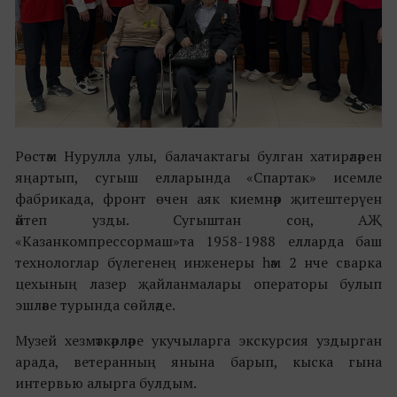
Рөстәм Нурулла улы, балачактагы булган хатирәләрен
яңартып, сугыш елларында «Спартак» исемле
фабрикада, фронт өчен аяк киемнәр җитештерүен
әйтеп узды. Сугыштан соң, АҖ
«Казанкомпрессормаш»та 1958-1988 елларда баш
технологлар бүлегенең инженеры һәм 2 нче сварка
цехының лазер җайланмалары операторы булып
эшләве турында сөйләде.
Музей хезмәткәрләре укучыларга экскурсия уздырган
арада, ветеранның янына барып, кыска гына
интервью алырга булдым.