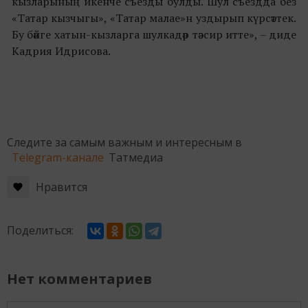
кызларының икенче съезды булды. Шул съездда без
«Татар кызчыгы», «Татар малае»н уздырып күрсәттек.
Бу бәйге хатын-кызларга шулкадәр тәэсир итте», – диде
Кадрия Идрисова.
Следите за самым важным и интересным в
Telegram-канале
Татмедиа
Нравится
Поделиться:
Нет комментариев