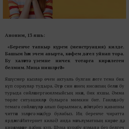
Аноним, 13 яшь:
«Беренче тапкыр күрем (менструация) килде.
Башым һәм эчем авырта, кәефем дә гел уйнап тора.
Бу халәттә үземне ничек тотарга кирәклеген
белмим. Миңа нишләргә?»
Яшүсмер кызлар өчен актуаль булган әлеге тема бик
күп сораулар тудыра. Әгәр син әниең яисә апаң белән бу
турыда сөйләшергә оялмыйсың икән, бик яхшы. Әмма
төрле ситуацияләр булырга мөмкин бит. Гаиләдә бу
темага сөйләшүләр алып барылмаса, әлбәттә, без җавапны
читтән эзләргә мәҗбүр булабыз. Иң беренче чиратта
ярдәмгә Интернет килә. Ә анда мәгълүматның кирәге дә,
кирәкмәгәне дә бик күп. Шуңа күрә бу язмада без белгеч