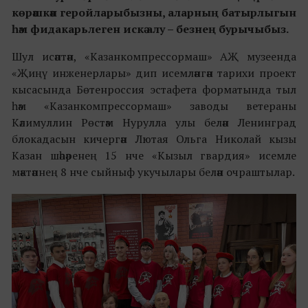
көрәшкән геройларыбызны, аларның батырлыгын
һәм фидакарьлеген искә алу
–
безнең бурычыбыз.
Шул исәптән, «Казанкомпрессормаш» АҖ музеенда
«Җиңү инженерлары» дип исемләнгән тарихи проект
кысасында Бөтенроссия эстафета форматында тыл
һәм «Казанкомпрессормаш» заводы ветераны
Кәлимуллин Рөстәм Нурулла улы белән Ленинград
блокадасын кичергән Лютая Ольга Николай кызы
Казан шәһәренең 15 нче «Кызыл гвардия» исемле
мәктәпнең 8 нче сыйныф укучылары белән очраштылар.