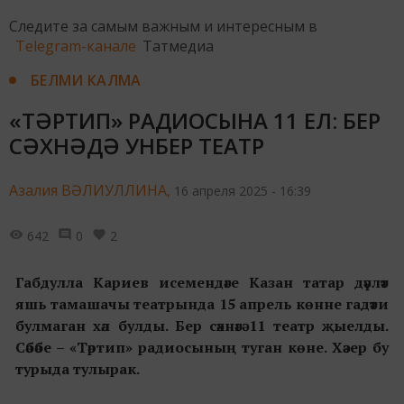
Следите за самым важным и интересным в
Telegram-канале
Татмедиа
БЕЛМИ КАЛМА
«ТӘРТИП» РАДИОСЫНА 11 ЕЛ: БЕР
СӘХНӘДӘ УНБЕР ТЕАТР
Азалия ВӘЛИУЛЛИНА,
16 апреля 2025 - 16:39
642
0
2
Габдулла Кариев исемендәге Казан татар дәүләт
яшь тамашачы театрында 15 апрель көнне гадәти
булмаган хәл булды.
Бер сәхнәгә
11 театр
җыелды.
Сәбәбе – «Тәртип» радиосының туган көне. Хәзер бу
турыда тулырак.