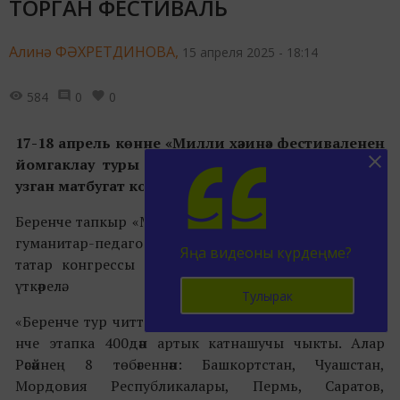
ТОРГАН ФЕСТИВАЛЬ
Алинә ФӘХРЕТДИНОВА,
15 апреля 2025 - 18:14
584
0
0
17-18 апрель көнне «Милли хәзинә» фестиваленең
йомгаклау туры узачак. Бу хакта «Татмедиа»да
узган матбугат конференциясендә сөйләделәр.
Беренче тапкыр «Милли хәзинә» 2010 елда Татар дәүләт
гуманитар-педагогика университеты һәм Бөтендөнья
Яңа видеоны күрдеңме?
татар конгрессы Башкарма комитеты тарафыннан
үткәрелә.
Тулырак
«Беренче тур читтән торып оештырылды һәм аннан 2
нче этапка 400дән артык катнашучы чыкты. Алар
Рәсәйнең 8 төбәгеннән: Башкортстан, Чуашстан,
Мордовия Республикалары, Пермь, Саратов,