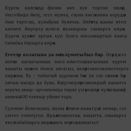
Күрем килгәндә, физик көч куя торган эшләр,
бассейнда йөзү, эссе мунча, сауна яисә ванна керүдән
баш тартсаң, кулайрак булачак. ⁠Әлбәттә, җылы итеп
киенеп йөрергә, җенси әгъзаларны сакларга кирәк.
Күрем күләме артык күп булса яисә авыртып килсә,
табибка барырга кирәк.
Егетләр колагына да мәгълүматыбыз бар.
Әгәрдә сез
иптәш кызыгызның яисә классташыгызның күрем
вакыты икәнен белеп алсагыз, көләргә яисә кимсетергә
кирәкми. Бу – табигый күренеш һәм ул сау-сәламәт һәр
хатын-кызда да була. Яшүсмерләргә мондый вакытта
аеруча авыр: организмда төрле үзгәрешләр күзәтелә, кәеф
көненә 100 тапкыр уйнап тора.
Сүземне йомгаклап, шуны әйтәсем килә: гүзәл затлар, сез
үзегез генә түгел. Ярдәмгә мохтаҗ вакытта, олыларга
яисә табибларга мөрәҗәгать итәргә оялмагыз!