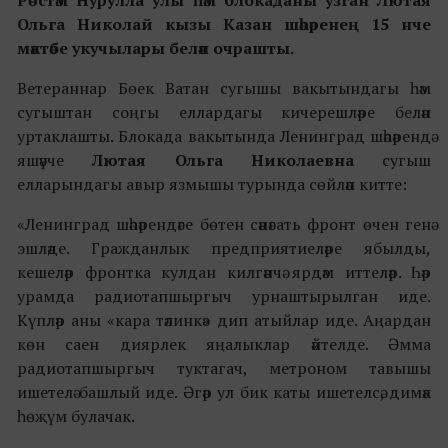
Рөстәм Нурулла улы һәм блокаданы узган Лютая
Ольга Николай кызы Казан шәһәренең 15 нче
мәктәбе укучылары белән очрашты.
Ветераннар Бөек Ватан сугышы вакытындагы һәм
сугыштан соңгы еллардагы кичерешләре белән
уртаклашты. Блокада вакытында Ленинград шәһәрендә
яшәүче
Лютая Ольга Николаевна
сугыш
елларындагы авыр язмышы турында сөйләп китте:
«Ленинград шәһәрендәге бөтен сәнәгать фронт өчен генә
эшләде. Гражданлык предприятиеләре ябылды,
кешеләр фронтка кулдан килгәнчә ярдәм иттеләр. Һәр
урамда радиотапшыргыч урнаштырылган иде.
Күпләр аны «кара тәлинкә» дип атыйлар иде. Аңардан
көн саен диярлек яңалыклар әйтелде. Әмма
радиотапшыргыч туктагач, метроном тавышы
ишетелә башлый иде. Әгәр ул бик каты ишетелсә, димәк
һөҗүм булачак.