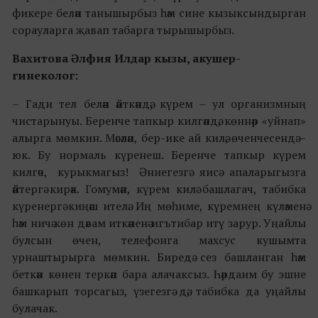
фикере белән танышырбыз һәм сине кызыксындырган
сорауларга җавап табарга тырышырбыз.
Вахитова Әлфия Илдар кызы, акушер-
гинеколог:
– Гади тел белән әйткәндә, күрем – ул организмның
чистарынуы. Беренче тапкыр килгәндә, көннәр «уйнап»
алырга мөмкин. Мәсәлән, бер-ике ай килә, өченчесендә –
юк. Бу нормаль күренеш. Беренче тапкыр күрем
килгәч, курыкмагыз! Әниегезгә яисә апаларыгызга
әйтергә кирәк. Гомумән, күрем килә башлагач, табибка
күренергә киңәш ителә. Иң мөһиме, күремнең күләменә
һәм ничә көн дәвам иткәненә игътибар итү зарур. Уңайлы
булсын өчен, телефонга махсус кушымта
урнаштырырга мөмкин. Биредә сез башланган һәм
беткән көнен теркәп бара алачаксыз. Һәрдаим бу эшне
башкарып торсагыз, үзегезгә дә, табибка да уңайлы
булачак.