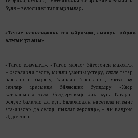
16 финалистка да Бөтендөнья татар конгрессыннан
бүләк – велосипед тапшырдылар.
«
Телне кечкенә вакытта өйрәтмәсәң, аннары өйрәнә
алмый ул аны
»
«Татар кызчыгы», «Татар малае» бәйгесенең максаты
– балаларда телне, милли үзаңны үстерү, сәләтле татар
балаларын барлау, балалар бакчалары, мәктәп һәм
гаиләләр арасында бәйләнешне булдыру. «Хәзер
катнашырга теләк белдерүчеләр бик күп. Татарча
белүче балалар да күп. Балалардан нәрсә таләп иткәнне
ата-аналар да беләләр, ныклап әзерләнәләр», – ди Кадрия
Идрисова.