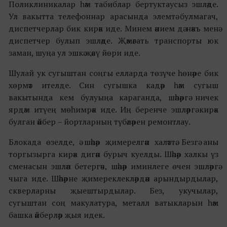
Поликлиникалар һәм табиблар бертуктаусыз эшләде.
Ул вакытта телефоннар арасында элемтә булмагач,
диспетчерлар бик кирәк иде. Минем әнием дә нәкъ менә
диспетчер булып эшләде. Җәмәгать транспорты юк
заман, шуңа ул эшкә җәяү йөри иде.
Шулай ук сугыштан соңгы елларда төзүче һөнәре бик
хөрмәт ителде. Син сугышка кадәр һәм сугыш
вакытында кем булуыңа караганда, шәһәргә ничек
ярдәм итүең мөһимрәк иде. Иң беренче эшләргә кирәк
булган әйбер – йортларның түбәләрен ремонтлау.
Блокада өзелде, ә шәһәр җимерелгән халәттә. Безгә аны
торгызырга кирәк дигән бурыч куелды. Шәһәр халкы үз
сменасын эшләп бетергәч, шәһәр иминлеге өчен эшләргә
чыга иде. Шәһәрне җимереклекләрдән арындырдылар,
скверларны җыештырдылар. Без, укучылар,
сугыштан соң макулатура, металл ватыкларын һәм
башка әйберләр җыя идек.