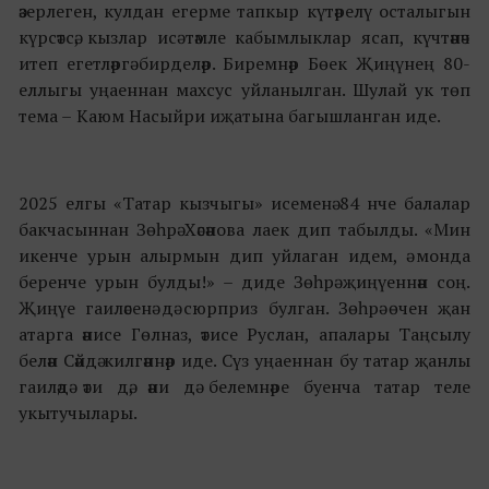
әзерлеген, кулдан егерме тапкыр күтәрелү осталыгын
күрсәтсә, кызлар исә тәмле кабымлыклар ясап, күчтәнәч
итеп егетләргә бирделәр. Биремнәр Бөек Җиңүнең 80-
еллыгы уңаеннан махсус уйланылган. Шулай ук төп
тема
–
Каюм Насыйри иҗатына багышланган иде.
2025 елгы «Татар кызчыгы» исеменә 84 нче балалар
бакчасыннан Зөһрә Хәсәнова лаек дип табылды. «Мин
икенче урын алырмын дип уйлаган идем, ә монда
беренче урын булды!» – диде Зөһрә җиңүеннән соң.
Җиңүе гаиләсенә дә сюрприз булган. Зөһрә өчен җан
атарга әнисе Гөлназ, әтисе Руслан, апалары Таңсылу
белән Сәйдә килгәннәр иде. Сүз уңаеннан бу татар җанлы
гаиләдә әти дә, әни дә белемнәре буенча татар теле
укытучылары.