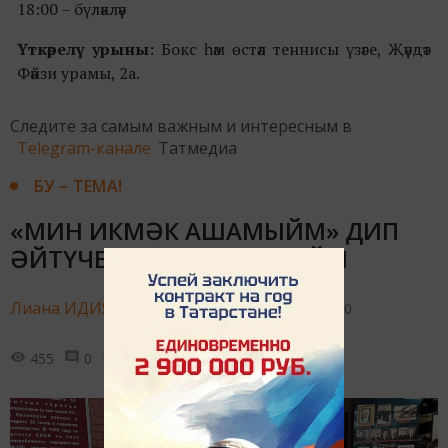
18:00 – бүләкләү
Үткәрелү урыны
:
Бокс һәм өстәл теннисы үзәге, Җәүдәт
Фәйзи урамы, 2а.
Следите за самым важным и интересным в
Telegram-канале
Татмедиа
БУ – ТЕМА!
«МИН ИКМӘК АШАМЫЙМ» ДИП
ӘЙТҮЧЕЛӘРНЕ АҢЛАМЫЙМ
Лиана ИДИЯТУЛЛИНА,
17 апреля 2025 - 11:50
455
0
1