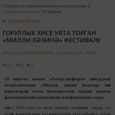
Следите за самым важным и интересным в
Telegram-канале
Татмедиа
БЕЛМИ КАЛМА
ГОРУРЛЫК ХИСЕ УЯТА ТОРГАН
«МИЛЛИ ХӘЗИНӘ» ФЕСТИВАЛЕ
Әлфинә ФӘЙЗКӘБИРОВА,
16 апреля 2025 - 10:08
617
0
0
15 апрель көнне «Татар-информ» мәгълүмат
агентлыгында «Милли хәзинә» балалар һәм
яшүсмерләр өчен бөтенроссия халык иҗаты
фестиваленә багышланган конференция узды.
Бәйге 2010 елда үз эшен башлап җибәрә һәм еллар узу
белән конкурсның катнашучылар географиясе зурая