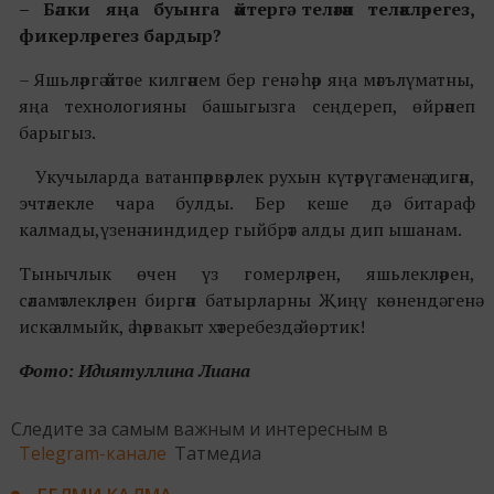
– Бәлки яңа буынга әйтергә теләгән теләкләрегез,
фикерләрегез бардыр?
– Яшьләргә әйтәсе килгәнем бер генә: һәр яңа мәгълүматны,
яңа технологияны башыгызга сеңдереп, өйрәнеп
барыгыз.
Укучыларда ватанпәрвәрлек рухын күтәрүгә менә дигән,
эчтәлекле чара булды. Бер кеше дә битараф
калмады,үзенә ниндидер гыйбрәт алды дип ышанам.
Тынычлык өчен үз гомерләрен, яшьлекләрен,
сәламәтлекләрен биргән батырларны Җиңү көнендә генә
искә алмыйк, ә һәрвакыт хәтеребездә йөртик!
Фото: Идиятуллина Лиана
Следите за самым важным и интересным в
Telegram-канале
Татмедиа