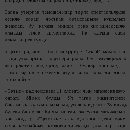
әсәрләрдән өзекләр һәм җырлар да, биюләр дә булды.
Залда утырган тамашачылар төрле спектакльләрдән
өзекләр карап, яраткан артисларына кушылып
җырлап, бу кичәдән нинди генә хис-кичерешләр
алмады. Алар артистларны һәр чыгыш саен
алкышларга күмде.
«Тәртип радиосы» баш мөхәррире Ризәлә Исмәгыйлова
тыңлаучыларына, партнерларына һәм хезмәткәрләренә
зур рәхмәтен белдерде, аларга бүләкләр тапшырды,
татар мәдәниятенә хезмәт итүне алга таба да дәвам
итәчәген әйтте.
«Тәртип» радиосының 11 еллыгы чын мәгънәсендә зур
сәнгать бәйрәме булды. Ул татар мәдәниятенең
байлыгын, күпкырлылыгын, үсешен күрсәтте. Бу кичәдә
булган бар кеше һәр чыгыштан, һәр сүздән мәгънә алып
кайткандыр. «Тәртип»не чын күңелдән туган көне
белән котлыйбыз, киләчәктә дә иҗади уңышлар, яңа