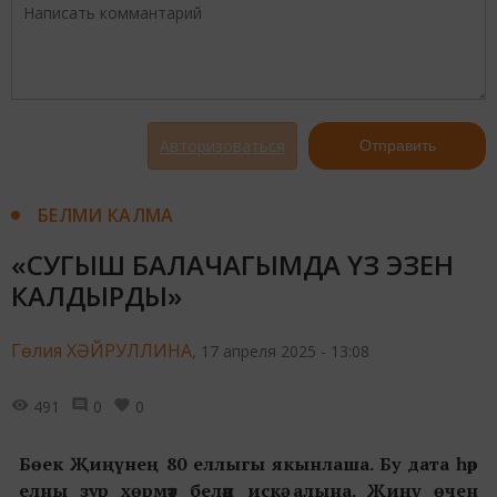
Авторизоваться
Отправить
БЕЛМИ КАЛМА
«СУГЫШ БАЛАЧАГЫМДА ҮЗ ЭЗЕН
КАЛДЫРДЫ»
Гөлия ХӘЙРУЛЛИНА,
17 апреля 2025 - 13:08
491
0
0
Бөек Җиңүнең 80 еллыгы якынлаша. Бу дата һәр
елны зур хөрмәт белән искә алына. Җиңү өчен