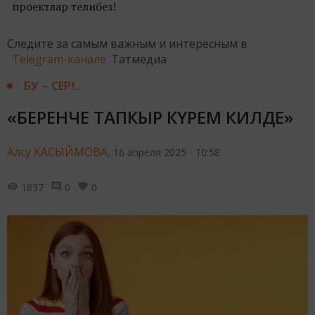
проектлар телибез!
Следите за самым важным и интересным в
Telegram-канале
Татмедиа
БУ – СЕР!..
«БЕРЕНЧЕ ТАПКЫР КҮРЕМ КИЛДЕ»
Алсу КАСЫЙМОВА,
16 апреля 2025 - 10:58
1837
0
0