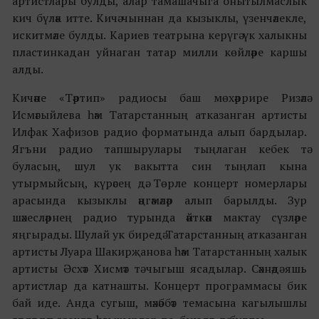
артистлары булды, алар тамашачыга онытылмаслык
кич бүләк итте. Кичә чыннан да кызыклы, үзенчәлекле,
искитмәле булды. Кариев театрына керүгә үк халыкны
пластинкадан уйнаган татар милли көйләре каршы
алды.
Кичәне «Тәртип» радиосы баш мөхәррире Ризәлә
Исмәгыйлева һәм Татарстанның атказанган артисты
Илфак Хафизов радио форматында алып бардылар.
Ягъни радио тапшырулары тыңлаган кебек тә
буласың, шул ук вакытта син тыңлап кына
утырмыйсың, күрәсең дә. Төрле концерт номерлары
арасында кызыклы әңгәмәләр алып барылды. Зур
шәхесләрнең радио турында әйткән мактау сүзләре
яңгырады. Шулай ук биредә Татарстанның атказанган
артисты Луара Шакирҗанова һәм Татарстанның халык
артисты Әсхәт Хисмәт тә чыгыш ясадылар. Сәхнәдә яшь
артистлар да катнашты. Концерт программасы бик
бай иде. Анда сугыш, мәхәббәт темасына кагылышлы