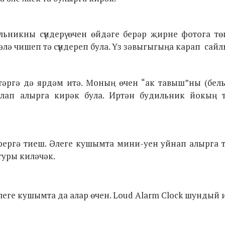
дильникны
сүндерү өчен өйдәге берәр җирне фотога т
ьәлә чишеп тә сүндереп була. Үз зәвыгыгыңа карап сай
тәргә дә ярдәм итә. Моның өчен “ак тавыш”ны (бел
лап алырга кирәк була. Иртән будильник йокың 
рергә тиеш. Әлеге кушымта мини-уен уйнап алырга 
туры киләчәк.
леге кушымта да алар өчен.
Loud Alarm Clock
шундый 