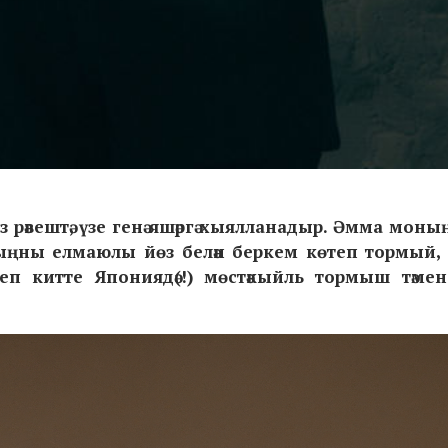
ез рәвештә, үзе генә яшәргә хыялланадыр. Әмма мон
йтуыңны елмаюлы йөз белән беркем көтеп тормый,
зеп китте Япониядә(!) мөстәкыйль тормыш тәме