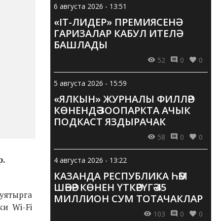
6 августа 2026 - 13:51
«IT-ЛИДЕР» ПРЕМИЯСЕНӘ
ГАРИЗАЛАР КАБУЛ ИТЕЛӘ
БАШЛАДЫ
52
0
0
5 августа 2026 - 15:59
«ЯЛКЫН» ЖУРНАЛЫ ФИЛЛӘР
КӨНЕНДӘ ЗООПАРКТА АЧЫК
ПОДКАСТ ЯЗДЫРАЧАК
58
0
0
р.
4 августа 2026 - 13:22
КАЗАНДА РЕСПУБЛИКА ҺӘМ
ШӘҺӘР КӨНЕН ҮТКӘРҮГӘ 45
уятырга
МИЛЛИОН СУМ ТОТАЧАКЛАР
ки
Wi-Fi
103
0
0