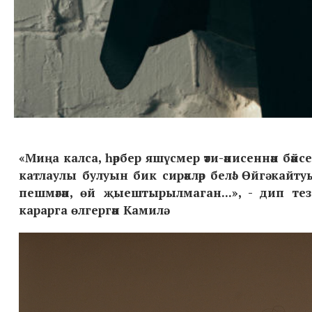
«Миңа калса, һәрбер яшүсмер әти-әнисеннән бәйс
катлаулы булуын бик сирәкләр белә! Өйгә ка
пешмәгән, өй җыештырылмаган...», - дип те
карарга өлгергән Камилә.