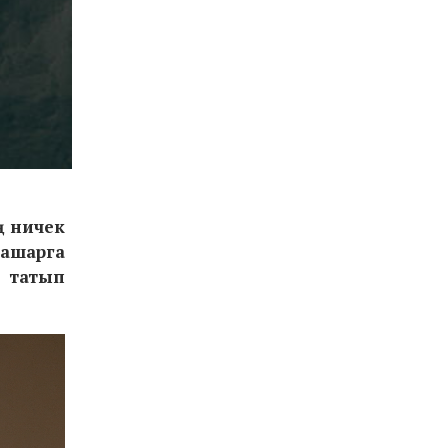
ың ничек
 ашарга
н татып