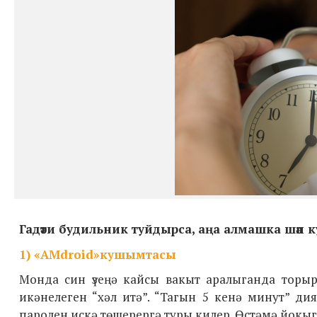
Гадәти будильник туйдырса, аңа алмашка шәп к
1)
«AMdroid»
кушымтасы
Монда син үзеңә кайсы вакыт аралыганда торырг
икәнелеген “хәл итә”. “Тагын 5 кенә минут” ди
паролен искә төшерергә туры килер. Өстәмә йокыга