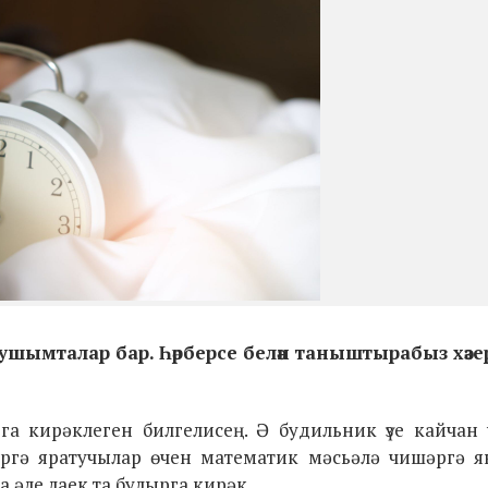
ушымталар бар. Һәрберсе белән таныштырабыз хәзе
а кирәклеген билгелисең. Ә будильник үзе кайчан 
яргә яратучылар өчен математик мәсьәлә чишәргә я
 әле лаек та булырга кирәк.