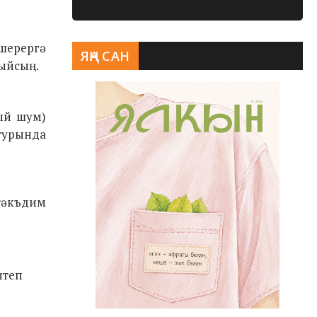
өшерергә
ЯҢА САН
лыйсың.
ый шум)
турында
тәкъдим
итеп