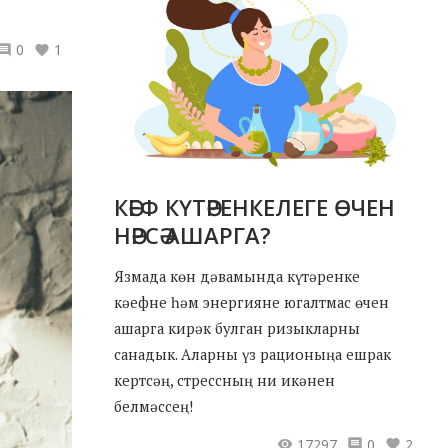
0
1
КӘЕФ КҮТӘРЕНКЕЛЕГЕ ӨЧЕН
НӘРСӘ АШАРГА?
Язмада көн дәвамында күтәренке
кәефне һәм энергияне югалтмас өчен
ашарга кирәк булган ризыкларны
санадык. Аларны үз рационыңа ешрак
кертсәң, стрессның ни икәнен
белмәссең!
17297
0
2