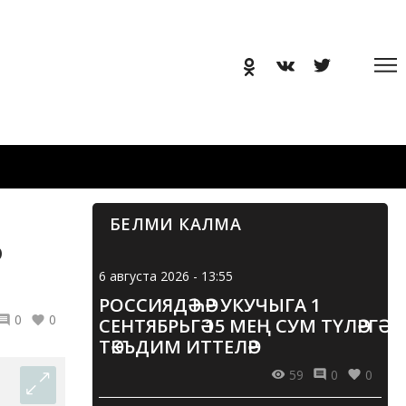
БЕЛМИ КАЛМА
Р
6 августа 2026 - 13:55
РОССИЯДӘ ҺӘР УКУЧЫГА 1
0
0
СЕНТЯБРЬГӘ 15 МЕҢ СУМ ТҮЛӘРГӘ
ТӘКЪДИМ ИТТЕЛӘР
59
0
0