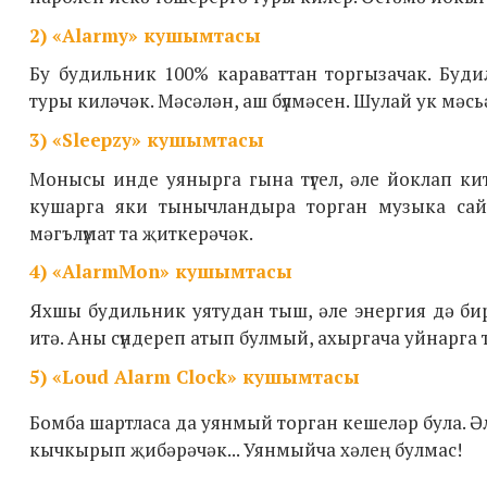
2)
«Alarmy» кушымтасы
Бу будильник 100% караваттан торгызачак. Бу
туры киләчәк. Мәсәлән, аш бүлмәсен. Шулай ук мәс
3)
«Sleepzy» кушымтасы
Монысы инде уянырга гына түгел, әле йоклап ки
кушарга яки тынычландыра торган музыка сай
мәгълүмат та җиткерәчәк.
4)
«AlarmMon» кушымтасы
Яхшы будильник уятудан тыш, әле энергия дә би
итә. Аны сүндереп атып булмый, ахыргача уйнарга 
5)
«Loud Alarm Clock» кушымтасы
Бомба шартласа да уянмый торган кешеләр була. Ә
кычкырып җибәрәчәк... Уянмыйча хәлең булмас!