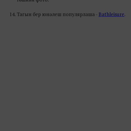
Тагын бер юнәлеш популярлаша -
Bathleisure
.