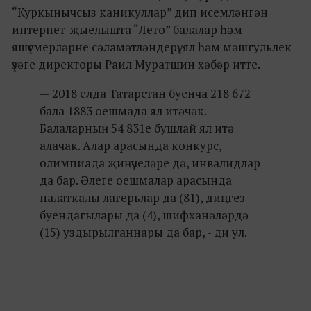
“Куркынычсыз каникуллар” дип исемләнгән
интернет-җыелышта “Лето” балалар һәм
яшүсмерләрне сәламәтләндерү, ял һәм мәшгульлек
үзәге директоры Раил Муратшин хәбәр итте.
— 2018 елда Татарстан буенча 218 672
бала 1883 оешмада ял итәчәк.
Балаларның 54 831е бушлай ял итә
алачак. Алар арасында конкурс,
олимпиада җиңүчеләре дә, инвалидлар
да бар. Әлеге оешмалар арасында
палаткалы лагерьлар да (81), диңгез
буендагылары да (4), шифханәләрдә
(15) уздырылганнары да бар, - ди ул.