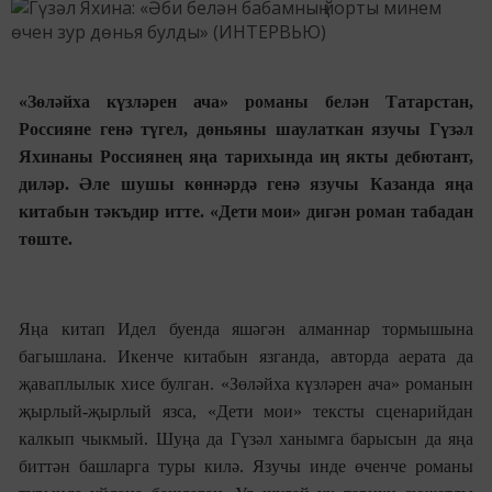
«Зөләйха күзләрен ача» романы белән Татарстан,
Россияне генә түгел, дөн
ья
ны шаулаткан язучы Гүзәл
Яхинаны Россиянең яңа тарихында иң якты дебютант,
диләр. Әле шушы көннәрдә генә язучы Казанда яңа
китабын тәк
ъ
дир итте. «Дети мои» дигән роман табадан
төште.
Яңа китап Идел буенда яшәгән алманнар тормышына
багышлана. Икенче китабын язганда, авторда аерата да
җаваплылык хисе булган. «Зөләйха күзләрен ача» романын
җырлый-җырлый язса, «Дети мои»
тексты с
ценарий
дан
калкып чыкмый. Шуңа да Гүзәл ханымга барысын да яңа
биттән башларга туры килә. Язучы инде өченче романы