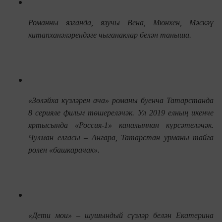
Романны язганда, язучы Вена, Мюнхен, Мәскәү
китапханәләрендәге чыганаклар белән таныша.
«
З
өләйха күзләрен ача» романы буенча Татарстанда
8 серияле фил
ь
м төшереләчәк. Ул 2019 елның икенче
яртысында «Россия-1» каналыннан күрсәтеләчәк.
Чулман елгасы – Ангара, Татарстан урманы тайга
ролен «башкарачак».
«Дети мои» – шушындый сүзләр белән Екатерина