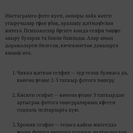
Инстаграмга фото куеп, аннары лайк көтеп
утыручылар түбән үзбәя, аралашу җитмәү белән
интегә. Психологлар бүгенге көндә селфи төшүне
авыру буларак та бәяли башлады. Алар аның
дәрәҗәләрен билгели, кичекмәстән дәваларга
киңәш итә.
Чиккә җиткән селфит — зур теләк булмаса да,
көненә үзеңне 2-3 тапкыр фотога төшерү.
Кискен селфит — көненә үзеңне 3 тапкырдан
артыграк фотога төшерү, аларның күбесен
социаль челтәрләргә кую.
Хроник селфит — теләсә кайсы мизгелдә
үзеңне фотага төшереп социаль челтәрләрдән