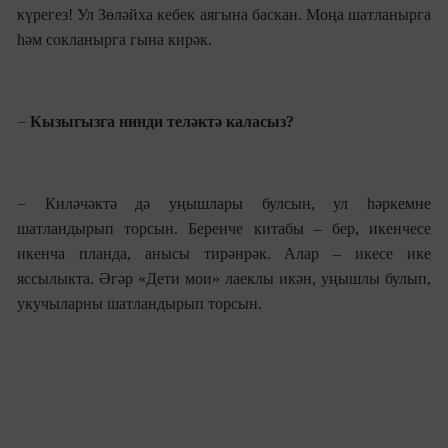
күрегез! Ул Зөләйха кебек аягына баскан. Моңа шатланырга
һәм сокланырга гына кирәк.
–
Кызыгызга нинди теләктә каласыз?
–
Киләчәктә дә уңышлары булсын, ул һәркемне
шатландырып торсын. Беренче китабы – бер, икенчесе
икенча планда, анысы тирәнрәк. Алар – икесе ике
яссылыкта. Әгәр «Дети мои» лаеклы икән, уңышлы булып,
укучыларны шатландырып торсын.