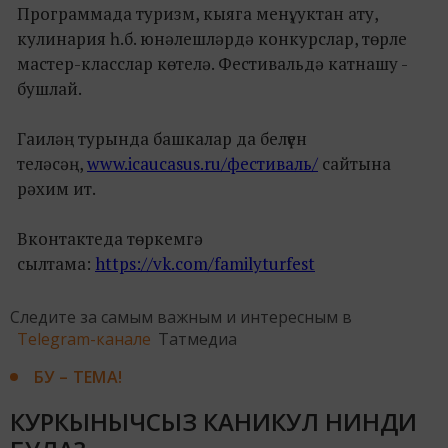
Программада туризм, кыяга менү, уктан ату,
кулинария һ.б. юнәлешләрдә конкурслар, төрле
мастер-класслар көтелә. Фестивальдә катнашу -
бушлай.
Гаиләң турында башкалар да белүен
теләсәң,
www.icaucasus.ru/фестиваль/
сайтына
рәхим ит.
Вконтактеда төркемгә
сылтама:
https://vk.com/familyturfest
Следите за самым важным и интересным в
Telegram-канале
Татмедиа
БУ – ТЕМА!
КУРКЫНЫЧСЫЗ КАНИКУЛ НИНДИ