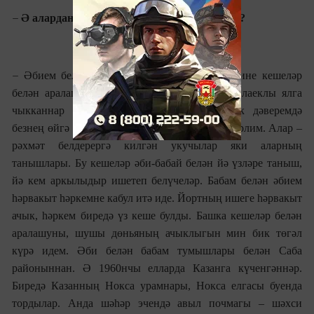
–
Ә алардан Сезгә кайсы сыйфатлары күчте?
–
Ә
бием белән бабам, укытучылар булгач, мине кешеләр
белән аралашырга да өйрәтте. Мин туганда лаеклы ялга
чыкканнар иде инде. Ләкин бөтен балачак дәверемдә
безнең өйгә күп итеп килгән кунакларны хәтерлим. Алар –
рәхмәт белдерергә килгән укучылар яки аларның
танышлары. Бу кешеләр әби-бабай белән йә үзләре таныш,
йә кем аркылыдыр ишетеп белүчеләр. Бабам белән әбием
һәрвакыт һәркемне кабул итә иде. Йортның ишеге һәрвакыт
ачык, һәркем биредә үз кеше булды. Башка кешеләр белән
аралашуны, шушы дөн
ья
ның ачыклыгын мин бик төгәл
күрә идем. Әби белән бабам тумышлары белән Саба
районыннан. Ә 1960нчы елларда Казанга күченгәннәр.
Биредә Казанның Нокса урамнары, Нокса елгасы буенда
тордылар. Анда шәһәр эчендә авыл почмагы – шәхси