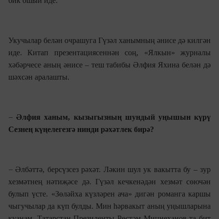
бик ошый иде.
Укучылар белән очрашуга Гүзәл ханымның әнисе дә килгән
иде. Китап презентациясеннән соң, «Ялкын»
журналы
хәбәрчесе аның әнисе – теш табибы Әлфия Яхина белән дә
шәхсән аралашты.
–
Әлфия ханым, к
ызыгызның шундый уңышын күрү
Сезнең күңелегезгә нинди рәхәтлек бирә?
–
Әлбәттә, берсүзсез рәхәт. Ләкин шул ук вакытта бу – зур
хезмәтнең нәтиҗәсе дә. Гүзәл кечкенәдән хезмәт сөючән
булып үсте. «Зөләйха күзләрен ача» дигән романга каршы
чыгучылар да күп булды. Мин һәрвакыт аның уңышларына
куанам. Татарстан Президенты Рөстәм Миңнеханов та бит