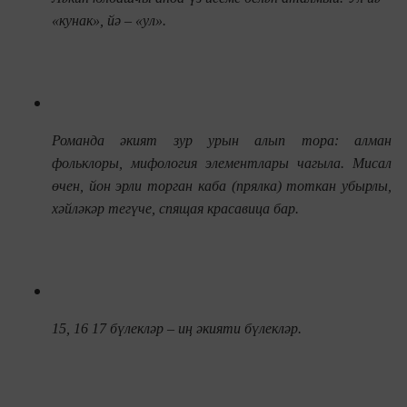
«кунак», йә – «ул».
Романда әкият зур урын алып тора: алман
фол
ьклоры,
мифология элементлары чагыла. Мисал
өчен, йон эрли торган каба (прялка) тоткан убырлы,
хәйләкәр тегүче,
спящая красавица бар.
15, 16 17 б
үлекләр – иң әкияти бүлекләр.