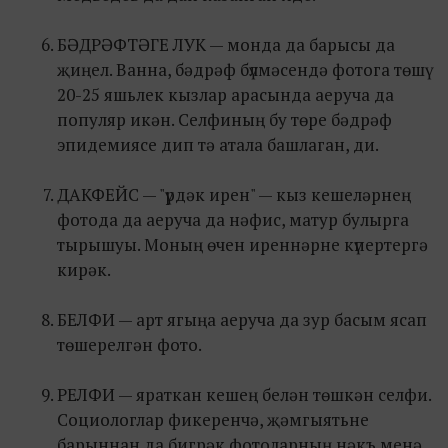
БӘДРӘФТӘГЕ ЛУК — монда да барысы да
җиңел. Ванна, бәдрәф бүлмәсендә фотога төшү
20-25 яшьлек кызлар арасында аеруча да
популяр икән. Селфиның бу төре бәдрәф
эпидемиясе дип тә атала башлаган, ди.
ДАКФЕЙС — "үрдәк ирен" — кыз кешеләрнең
фотода да аеруча да нәфис, матур булырга
тырышуы. Моның өчен иреннәрне күпертергә
кирәк.
БЕЛФИ — арт ягыңа аеруча да зур басым ясап
төшерелгән фото.
РЕЛФИ — яраткан кешең белән төшкән селфи.
Социологлар фикеренчә, җәмгыятьне
барыннан да бигрәк фотоларның нәкъ менә