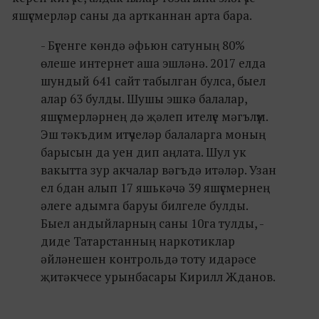
яшүсмерләр саны да артканнан арта бара.
- Бүгенге көндә әфьюн сатуның 80%
өлеше интернет аша эшләнә. 2017 елда
шундый 641 сайт табылган булса, быел
алар 63 булды. Шушы эшкә балалар,
яшүсмерләрнең дә җәлеп ителүе мәгълүм.
Эш тәкъдим итүчеләр балаларга моның
барысын да уен дип аңлата. Шул ук
вакытта зур акчалар вәгъдә итәләр. Узан
ел 6дан алып 17 яшькәчә 39 яшүсмернең
әлеге адымга баруы билгеле булды.
Быел андыйларның саны 10га тулды, -
диде Татарстанның наркотиклар
әйләнешен контрольдә тоту идарәсе
җитәкчесе урынбасары Кирилл Жданов.