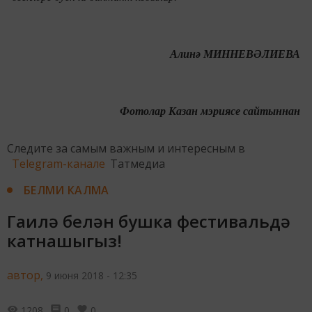
Алинә МИННЕВӘЛИЕВА
Фотолар Казан мэриясе сайтыннан
Следите за самым важным и интересным в
Telegram-канале
Татмедиа
БЕЛМИ КАЛМА
Гаилә белән бушка фестивальдә
катнашыгыз!
автор,
9 июня 2018 - 12:35
1208
0
0