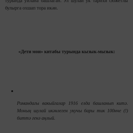
турында уйлана башлаган. Ул шулай ук тарихи сю
жетлы
булырга охшап тора ик
ән.
«Дети мои» китабы турында кызык-мызык:
Романдагы вакыйгалар 1916 елда башланып китә.
Моның шулай икәнлеген укучы бары тик 100нче (!)
биттә генә аңлый.