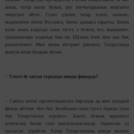
аның, татар кызы булып, рус язучыларының маңгаена
чиертүен
әйтте. Гүзәл үзенең татар телен, халкын,
мәдәниятен бөтен Россиягә, бөтен дөн
ья
га таратты. Бөтен
кеше аның алдында гына түгел, ә безнең тел, мәдәнияте,
тради
ци
яләре алдында баш ия. Шуның өчен мин аңа бик
рәхмәтлемен. Мин моны абстракт рәвештә, Татарстанда
яшәүче кеше буларак әйтәм.
–
Үзегез бу китап турында нинди фикердә?
–
Сабага китап презентац
иясенә барганда да мин шундый
фикер әйттем: «Без бит Зөләйханы гына түгел, биредә тулы
бер Татарстанны күрәбез». Башта безнең җирлектә
игенчелек белән генә шөгыл
ь
ләнгәннәр. Әкренләп ул
ныгыган, зурайган. Хәзер Татарстанның нинди икәнен