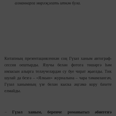
алманнарга мөрәҗәгат
ь
иткән була.
Китапның презента
ц
иясеннән соң Гүзәл ханым автограф-
сессия оештырды. Язучы белән фотога төшәргә һәм
имзасын алырга теләүчеләрдән су буе чират җыелды. Тик
шулай да безгә – «Ялкын»
журналына
– чара тәмамлангач,
Гүзәл
ханымны
ң үзе белән кыска әңгәмә кору бәхете
елмайды.
–
Гүзәл ханым, б
еренче романыгыз
әбиегезгә