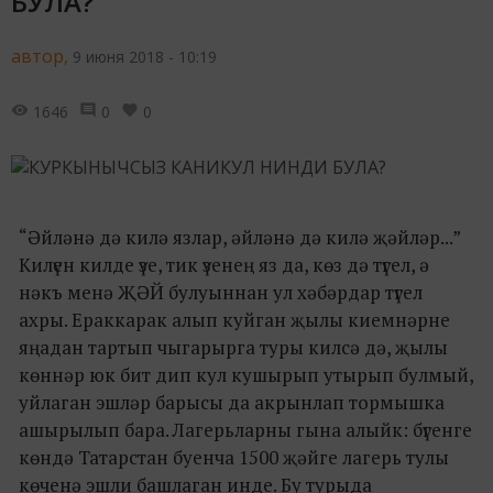
БУЛА?
автор,
9 июня 2018 - 10:19
1646
0
0
“Әйләнә дә килә язлар, әйләнә дә килә җәйләр...”
Килүен килде үзе, тик үзенең яз да, көз дә түгел, ә
нәкъ менә ҖӘЙ булуыннан ул хәбәрдар түгел
ахры. Ераккарак алып куйган җылы киемнәрне
яңадан тартып чыгарырга туры килсә дә, җылы
көннәр юк бит дип кул кушырып утырып булмый,
уйлаган эшләр барысы да акрынлап тормышка
ашырылып бара. Лагерьларны гына алыйк: бүгенге
көндә Татарстан буенча 1500 җәйге лагерь тулы
көченә эшли башлаган инде. Бу турыда