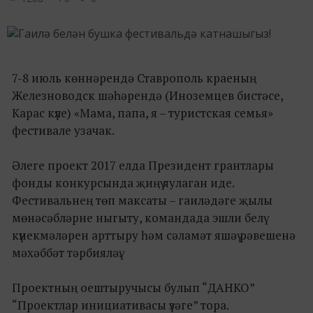
7-8 июль көннәрендә Ставрополь краеның
Железноводск шәһәрендә (Иноземцев бистәсе,
Карас күле) «Мама, папа, я – туристская семья»
фестивале узачак.
Әлеге проект 2017 елда Президент грантлары
фонды конкурсында җиңү яулаган иде.
Фестивальнең төп максаты – гаиләдәге җылы
мөнәсәбләрне ныгыту, командада эшли белү
күнекмәләрен арттыру һәм сәламәт яшәү рәвешенә
мәхәббәт тәрбияләү.
Проектның оештыручысы булып “ДАНКО”
“Проектлар инициативасы үзәге” тора.