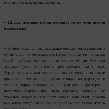
йортлар бар иде, шунда яшәделәр.
–
Шушы йортның кайсы почмагы сезнең өчен аеруча
кадерле иде?
–
Бу йорт хәзер дә бар. Кайсыдыр өлешен генә аерып алып
булмый, һәр почмагы кадерле. Шушы йорт мунча, чормасы,
сарай, амбары, бакчасы, алмагачлары булган бик зур
хуҗалык булды. Анда бик яшерен почмаклар да бар иде.
Бер почмакта ясмин чәчәк ата, икенчесендә – иң тәмле
кры
жовник,
монысында – иң тәмле карлыган, кура җиләге
үсә, бер җирдә качышлы уйнап була иде, ә ерактарак –
кычыткан куаклыклары, анда кермәвең яхшырак. Бу
хуҗалык, аеруча минем кебек бәләкәй бала өчен, кечкенә
бер дөн
ья булды
. Миңа шушы дөн
ья
буйлап сәяхәт итәргә