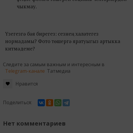
чыкмау.
Үзегезгә бәя бирегез: сезнең халәтегез
нормадамы? Фото төшергә яратуыгыз артыкка
китмәдеме?
Следите за самым важным и интересным в
Telegram-канале
Татмедиа
Нравится
Поделиться:
Нет комментариев