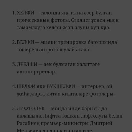
ХЕЛФИ — салонда яңа гына әзер булган
прическаның фотосы. Стилист үзенең эшен
тәмамлауга хелфи ясап алуны хуп күрә.
ВЕЛФИ — эш яки тренировка барышында
төшерелгән фото шулай атала.
ДРЕЛФИ — аек булмаган халәттәге
автопортретлар.
ШЕЛФИ яки БУКШЕЛФИ — интерьер, өй
җиһазлары, китап киштәләре фотолары.
ЛИФТОЛУК — монда инде барысы да
аңлашыла. Лифтта төшкән лифтолугы белән
Рәсәйнең премьер-министры Дмитрий
Медведев да дан казанган иде.