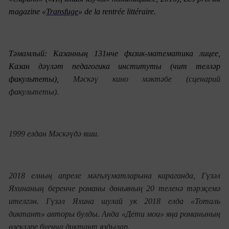
magazine «
Transfuge
» de la rentrée littéraire
.
Тәмамлый: Казанның 131нче физик-математика ли
ц
ее,
Казан дәүләт педагогика институты (чит телләр
факул
ь
теты),
Мәскәү кино мәктәбе (
сценарий
факул
ь
теты).
1999 елдан Мәскәүдә яши.
2018 елның апреле мәг
ъ
лүматларына караганда, Гүзәл
Яхинаның беренче романы дөн
ья
ның 20 теленә тәрҗемә
ителгән. Гүзәл Яхина шулай ук 2018 елда «Тота
ль
диктант» авторы булды.
А
нда «Дети мои» я
ңа романының
өзекләре буенча диктант яздылар.