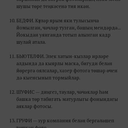
шушы төре теңкәсенә тия икән.
БЕДФИ. Күзләр ярым яки тулысынча
йомылган, чәчләр тузган, башың мендәрдә...
Йокыдан уянганда тотып алынган кадр
шулай атала.
БЬЮТЕЛФИ. Элек хатын-кызлар ирләре
алдында да кыярлы маска, бигуди белән
йөрергә оялсалар, хәзер фотога төшәр өчен
дә кыенсынып тормыйлар.
ШУФИС — диңгез, таулар, чәчәкләр һәм
башка төр табигать матурлыгы фонындагы
аяклар фотосы.
ГРУФИ — зур компания белән бергәләшеп
төшкән фото.