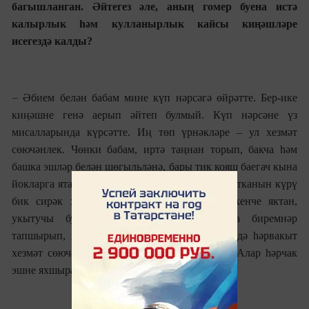
багышланган. Әйтегез әле, аның гомер буена истә
калырлык һәм кулланырлык кайсы киңәшләре
исегездә калды?
–
Әбием белән бабам
мине күп нәрсәгә өйрәтте. Бер-ике
киңәшне генә аерып әйтеп булмый. Күп нәрсәне үз
мисалларында күрсәтте. Иң төп үрнәкләре – ул хезмәт
сөючәнлек. Чөнки бабам, иртә таңнан торып, бакча һәм
башка эшләр белән шөгыл
ь
ләнә, бары тик кояш баегач кына
йокларга ята иде. Аның
газета укып диванда яткан
ын күрү
бик сирәк хәл була иде. Ә әбием моңа икенче яктан,
укытучы буларак якын килде. Ул миңа биремнәр
тапшырып, мөстәкыйл
ь
рәвештә өйрәтте. Өйдә һәрвакыт
хезмәт сөючәнлек атмосферасы хөкем сөрде. Алар һәрчак
эшне яхшырак эшләү теләге белән янды.