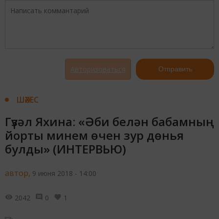
Авторизоваться
Отправить
ШӘХЕС
Гүзәл Яхина: «Әби белән бабамның
йорты минем өчен зур дөнья
булды» (ИНТЕРВЬЮ)
автор,
9 июня 2018 - 14:00
2042
0
1