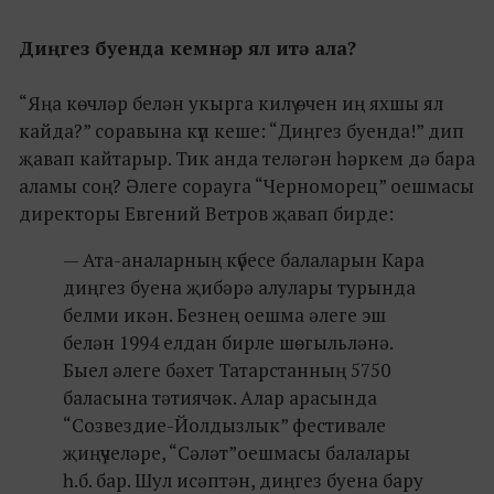
Диңгез буенда кемнәр ял итә ала?
“Яңа көчләр белән укырга килү өчен иң яхшы ял
кайда?” соравына күп кеше: “Диңгез буенда!” дип
җавап кайтарыр. Тик анда теләгән һәркем дә бара
аламы соң? Әлеге сорауга “Черноморец” оешмасы
директоры Евгений Ветров җавап бирде:
— Ата-аналарның күбесе балаларын Кара
диңгез буена җибәрә алулары турында
белми икән. Безнең оешма әлеге эш
белән 1994 елдан бирле шөгыльләнә.
Быел әлеге бәхет Татарстанның 5750
баласына тәтиячәк. Алар арасында
“Созвездие-Йолдызлык” фестивале
җиңүчеләре, “Сәләт”оешмасы балалары
һ.б. бар. Шул исәптән, диңгез буена бару