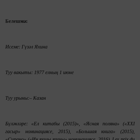
Белеш
м
ә:
Исеме: Гүзәл Яхина
Туу вакыты: 1977 елның 1 июне
Туу урыны:– Казан
Бүләкләре: «Ел китабы (2015)», «
Ясная поляна
» («
XXI
гасыр» номина
ция
се, 2015), «Бол
ьшая книга
»
(2015),
«Сирано» («И
ң
яхшы язучы»
номина
ц
иясе, 2016
),
Les prix du