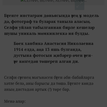
Бүгенге инстаграм дөньясында үзең үк модель
дә, фотограф та буларак таныла аласың.
Селфи уйлап табылганнан бирле кешеләр
шушы уникаль мөмкинлеккә ия булды.
Бөек ханбикә Анастасия Николаевна
1914 елда, аңа 13 яшь булганда,
дустына фотосын җибәрер өчен үзен-
үзе көзгедән төшереп алган ди.
Селфи сүзенең мәгънәсен бүген әби-бабайларга
хәтле белә, аны барысы да төшә. Бүгенге көндә
аның дистәдән артык (!) төре бар.
Менә алар: