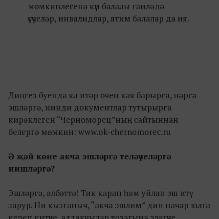
мөмкинлегенә күп балалы гаиләдә
үсүчеләр, инвалидлар, ятим балалар да ия.
Диңгез буенда ял итәр өчен кая барырга, нәрсә
эшләргә, нинди документлар тутырырга
кирәклеген “Черноморец”ның сайтыннан
белергә мөмкин: www.ok-chernomorec.ru
Ә җәй көне акча эшләргә теләүчеләргә
нишләргә?
Эшләргә, әлбәттә! Тик карап һәм уйлап эш итү
зарур. Ни кызганыч, “акча эшлим” дип начар юлга
кереп китүче, алдакчылар тозагына эләгүче