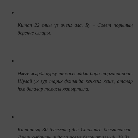
Китап 22 елны үз эченә ала. Бу – Совет чорының
беренче еллары.
Әлеге әсәрдә курку темасы әйдәп бара торганнардан.
Шулай ук зур тарих фонында кечкенә кеше, аталар
һәм балалар темасы яктыртыла.
Китапның 30 бүлегенең 4се Сталинга багышланган.
Ләкин
юлбашчы анда
үз исеме белән аталмый. Ул йә –