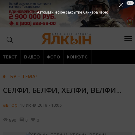
3
Автоматическое закрытие баннера через
ТЕКСТ
ВИДЕО
ФОТО
КОНКУРС
БУ – ТЕМА!
СЕЛФИ, БЕЛФИ, ХЕЛФИ, ВЕЛФИ...
автор,
10 июня 2018 - 13:05
890
0
0