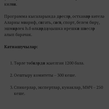
киләчәк.
Программа кысаларында дәресләр, остханәләр көтелә.
Аларны мәгариф, сәнгать, сәясәт, спорт, белем бирү,
эшмәкәрлек һ.б өлкәләрдә уңышка ирешкән шәхесләр
алып барачак.
Катнашучылар:
Төрле төбәкләрдән җыелган 1200 бала.
Оештыру комитеты – 300 кеше.
Спикерлар, экспертлар, кунаклар, ММЧ – 250
кеше.