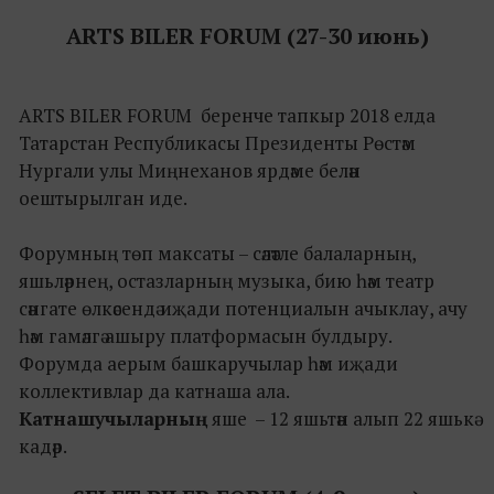
ARTS BILER FORUM (27-30 июнь)
ARTS BILER FORUM беренче тапкыр 2018 елда
Татарстан Республикасы Президенты Рөстәм
Нургали улы Миңнеханов ярдәме белән
оештырылган иде.
Форумның төп максаты – сәләтле балаларның,
яшьләрнең, остазларның музыка, бию һәм театр
сәнгате өлкәсендә иҗади потенциалын ачыклау, ачу
һәм гамәлгә ашыру платформасын булдыру.
Форумда аерым башкаручылар һәм иҗади
коллективлар да катнаша ала.
Катнашучыларның
яше – 12 яшьтән алып 22 яшькә
кадәр.