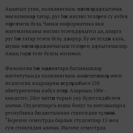
Аңлатып үтик, полилингваль мәктәпләрдә укытачак
мөгаллимнәр татар, рус һәм инглиз телләрен су кебек
эчәргә тиеш була. Чөнки информатика яки
математиканы инглиз телендә укытса да, аларга
рус һәм татар телен белү дә зарур. Бу өч телдән кала,
шушы мәктәпләрдә көнчыгыш телләрен дә укытачаклар.
Аның гарәп теле булуы ихтимал.
Филология һәм мәдәниятара багланышлар
институтында полилингваль юнәлештә эшләү өчен
педагогик кадрларны әзерләүдә быел 150
абитуриентны кабул итәләр. Аларның 100е –
көндезге, 50се читтән торып уку бүлегендә белем
алачак. Студентларга яхшы бонус та көтелә: аларга
республика бюджетыннан стипендия түләнәчәк.
“Беренче семестрда барлык студентлар 15 мең
сум стипендия алачак. Икенче семестрда