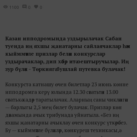
1100
0
0
Казан ипподромында уздырылачак Сабан
туенда иң яхшы җанатарны сайлаячаклар һәм
кыйммәтле призлар белән конкурслар
уздырачаклар, дип хәбәр итә оештыручылар. Иң
зур бүләк - Төркиягә бушлай путевка булачак!
Конкурста катнашу өчен билетлар 23 июнь көнне
ипподромга керү юлында 12.30 сәгатьтән 13.00
сәгатькә кадәр таратылачак. Аларның саны чикләнгән
— барлыгы 2,5 мең билет булачак. Призлар көн
дәвамында ачык трибунада уйнатыла. «Без иң
яхшы җанатарны ачыклау өчен конкурс үткәрәбез.
Бу — кыйммәтле бүләкләр, көнкүреш техникасы,ә