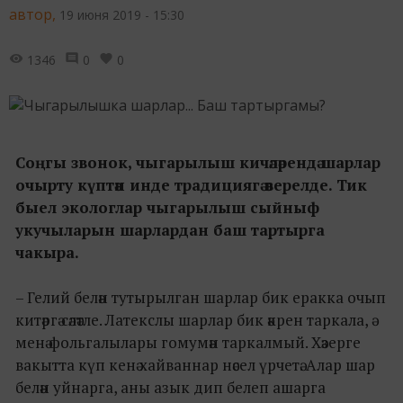
автор,
19 июня 2019 - 15:30
1346
0
0
Соңгы звонок, чыгарылыш кичәләрендә шарлар
очырту күптән инде традициягә әверелде. Тик
быел экологлар чыгарылыш сыйныф
укучыларын шарлардан баш тартырга
чакыра.
– Гелий белән тутырылган шарлар бик еракка очып
китәргә сәләтле. Латекслы шарлар бик әкрен таркала, ә
менә фольгалылары гомумән таркалмый. Хәзерге
вакытта күп кенә хайваннар нәсел үрчетә. Алар шар
белән уйнарга, аны азык дип белеп ашарга