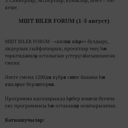
3. Спикерлар, экспертлар, кунаклар, ММЧ – 500
кеше.
МШТ BILER FORUM (1-5 август)
МШТ BILER FORUM – «киләчәк шәһәре» булдыру,
лидерлык сыйфатларын, проектлар төзү һәм
төркемдә эшләү осталыгын үстерүгә багышланган
смена.
Әлеге смена 1200дән күбрәк сәләтле баланы һәм
яшьләрне берләштерәчәк.
Программа кысаларында һәрбер юнәлеш буенча
уку программасы һәм остаханәләр оештырылачак.
Катнашучылар: