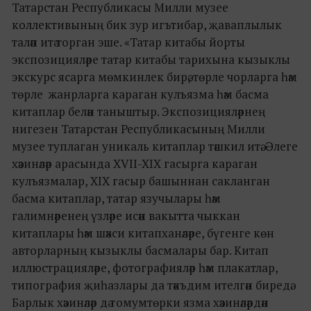
Татарстан Республикасы Милли музее
коллективының бик зур игътибар, җаваплылык
таләп итә торган эше. «Татар китабы йорты
экспозицияләре татар китабы тарихына кызыклы
экскурс ясарга мөмкинлек бирә, төрле чорларга һәм
төрле жанрларга караган кулъязма һәм басма
китаплар белән таныштыр. Экспозицияләрнең
нигезен Татарстан Республикасының Милли
музее туплаган уникаль китаплар тәшкил итә. Әлеге
хәзинәләр арасында XVII-XIX гасырга караган
кулъязмалар, XIX гасыр башыннан сакланган
басма китаплар, татар язучылары һәм
галимнәренең үзләре исән вакытта чыккан
китаплары һәм шәхси китапханәләре, бүгенге көн
авторларның кызыклы басмалары бар. Китап
иллюстрацияләре, фотографияләр һәм плакатлар,
типография җиһазлары да тәкъдим ителгән биредә.
Барлык хәзинәләр дә гомумтөрки язма хәзинәләрдән