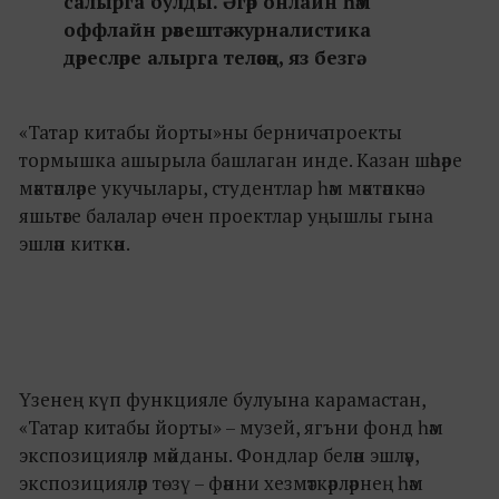
салырга булды. Әгәр онлайн һәм
оффлайн рәвештә журналистика
дәресләре алырга теләсәң, яз безгә.
«Татар китабы йорты»ны берничә проекты
тормышка ашырыла башлаган инде. Казан шәһәре
мәктәпләре укучылары, студентлар һәм мәктәпкәчә
яшьтәге балалар өчен проектлар уңышлы гына
эшләп киткән.
Үзенең күп функцияле булуына карамастан,
«Татар китабы йорты» – музей, ягъни фонд һәм
экспозицияләр мәйданы. Фондлар белән эшләү,
экспозицияләр төзү – фәнни хезмәткәрләрнең һәм