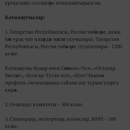
уртаклашу сессияләре планлаштырылган.
Катнашучылар:
1. Татарстан Республикасы, Россия төбәкләре, якын
һәм ерак чит илләрдән мәктәп укучылары; Татарстан
Республикасы, Россия төбәкләре студентлары– 1200
кеше.
Катнашучы булыр өчен Сәләтнең «Тел», «Осталар
бистәсе», «Болгар-Туган тел», «Изге Чишмә»
профиль сменаларына сайлап алу турын узарга
кирәк.
2. Оештыру комитеты – 300 кеше.
3. Спикерлар, экспертлар, кунаклар, ММЧ – 500
кеше.