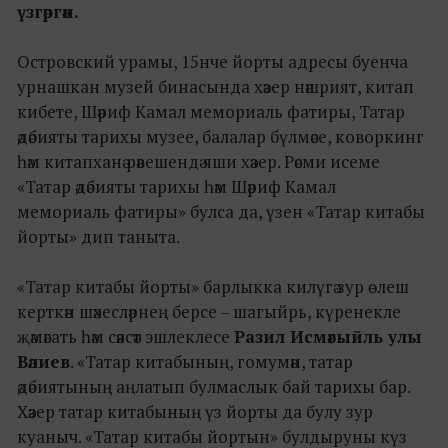
үзгәргән.
Островский урамы, 15нче йорты адресы буенча
урнашкан музей бинасында хәзер нәшрият, китап
кибете, Шәриф Камал мемориаль фатиры, Татар
әдәбияты тарихы музее, балалар бүлмәсе, коворкинг
һәм китапханә рәвешендә яши хәзер. Рәсми исеме
«Татар әдәбияты тарихы һәм Шәриф Камал
мемориаль фатиры» булса да, үзен «Татар китабы
йорты» дип таныта.
«Татар китабы йорты» барлыкка килүгә зур өлеш
керткән шәхесләрнең берсе – шагыйрь, күренекле
җәмәгать һәм сәясәт эшлеклесе
Разил Исмәгыйль улы
Вәлиев
. «Татар китабының, гомумән, татар
әдәбиятының аңлатып булмаслык бай тарихы бар.
Хәзер татар китабының үз йорты да булу зур
куаныч. «Татар китабы йортын» булдыруны күз