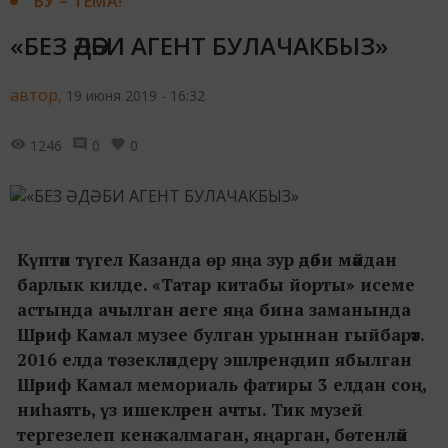
БУ – ТЕМА!
«БЕЗ ӘДӘБИ АГЕНТ БУЛАЧАКБЫЗ»
автор,
19 июня 2019 - 16:32
1246
0
0
Күптән түгел Казанда өр яңа зур әдәби мәйдан
барлык килде. «Татар китабы йорты» исеме
астында ачылган әлеге яңа бина заманында
Шәриф Камал музее булган урыннан гыйбарәт.
2016 елда төзекләндерү эшләренә дип ябылган
Шәриф Камал мемориаль фатиры 3 елдан соң,
ниһаять, үз ишекләрен ачты. Тик музей
тергезелеп кенә калмаган, яңарган, бөтенләй