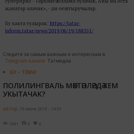
суперприз - Төркиягә юллама булачак. Аны иң оста
җанатар алачак», - ди оештыручылар.
Бу хакта тулырак:
https://tatar-
inform.tatar/news/2019/06/19/188351/
Следите за самым важным и интересным в
Telegram-канале
Татмедиа
БУ – ТЕМА!
ПОЛИЛИНГВАЛЬ МӘКТӘПЛӘРДӘ КЕМ
УКЫТАЧАК?
автор,
19 июня 2019 - 14:55
1601
0
0