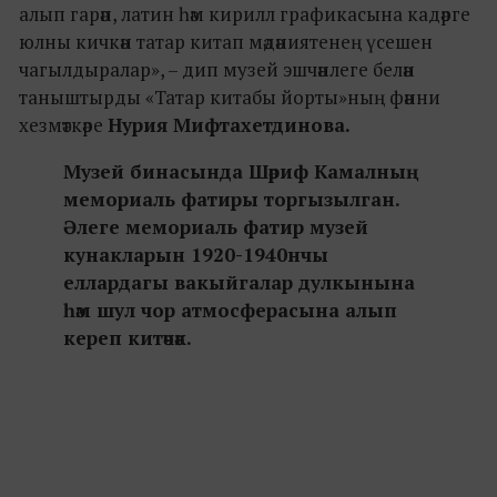
алып гарәп, латин һәм кирилл графикасына кадәрге
юлны кичкән татар китап мәдәниятенең үсешен
чагылдыралар», – дип музей эшчәнлеге белән
таныштырды «Татар китабы йорты»ның фәнни
хезмәткәре
Нурия Мифтахетдинова.
Музей бинасында Шәриф Камалның
мемориаль фатиры торгызылган.
Әлеге мемориаль фатир музей
кунакларын 1920-1940нчы
еллардагы вакыйгалар дулкынына
һәм шул чор атмосферасына алып
кереп китәчәк.