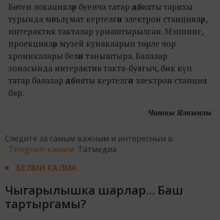
Бөтен локацияләр буенча татар әдәбияты тарихы
турында мәгълүмат кертелгән электрон станцияләр,
интерактик такталар урнаштырылган. Мэппинг,
проекцияләр музей кунакларын төрле чор
хроникалары белән таныштыра. Балалар
зонасында интерактив такта-буягыч, бик күп
татар балалар әдәбияты кертелгән электрон станция
бар.
Чаткы Ялкынлы
Следите за самым важным и интересным в
Telegram-канале
Татмедиа
БЕЛМИ КАЛМА
Чыгарылышка шарлар... Баш
тартыргамы?