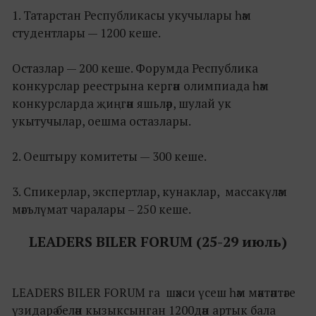
1. Татарстан Республикасы укучылары һәм
студентлары — 1200 кеше.
Остазлар — 200 кеше. Форумда Республика
конкурслар реестрына кергән олимпиада һәм
конкурсларда җиңгән яшьләр, шулай ук
укытучылар, оешма остазлары.
2. Оештыру комитеты — 300 кеше.
3. Спикерлар, экспертлар, кунаклар, массакүләм
мәгълүмат чаралары – 250 кеше.
LEADERS BILER FORUM (25-29 июл
ь
)
LEADERS BILER FORUM га шәхси үсеш һәм мәктәптәге
үзидарә белән кызыксынган 1200дән артык бала