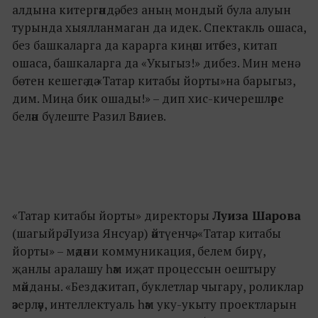
алдына китергәндә, без аның мондый була алуын
турында хыялланмаган да идек. Спектакль ошаса,
без башкаларга да карарга киңәш итәбез, китап
ошаса, башкаларга да «Укыгыз!» дибез. Мин менә
бөтен кешегә дә «Татар китабы йорты»на барыгыз,
дим. Миңа бик ошады!» – дип хис-кичерешләре
белән бүлеште Разил Вәлиев.
«Татар китабы йорты» директоры
Луиза Шарова
(шагыйрә Луиза Янсуар) әйтүенчә, «Татар китабы
йорты» – мәдәни коммуникация, белем бирү,
җанлы аралашу һәм иҗат процессын оештыру
мәйданы. «Бездә китап, буклетлар чыгару, роликлар
әзерләү, интеллектуаль һәм уку-укыту проектларын