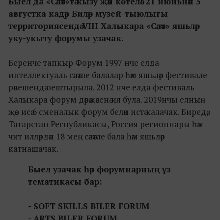
Быел да «Сәләт»тә кызу җәй көтелә! 21 июньнән 5
августка кадәр Биләр музей-тыюлыгы
территориясендә VIII Халыкара «Сәләт» яшьләр
уку-укыту форумы узачак.
Беренче тапкыр Форум 1997 нче елда
интеллектуаль сәләтле балалар һәм яшьләр фестивале
рәвешендә оештырыла. 2012 нче елда фестиваль
Халыкара форум дәрәҗәсенә ия була. 2019нчы елның
җәе исә 6 сменалык форум белән истә калачак. Биредә,
Татарстан Республикасы, Россия регионнары һәм
чит илләрдән 18 мең сәләтле бала һәм яшьләр
катнашачак.
Быел узачак һәр форумнарның үз
тематикасы бар:
- SOFT SKILLS BILER FORUM
- ARTS BILER FORUM