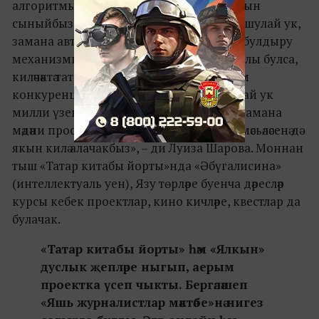
алгоритмының ни дәрәҗәдә эффектив булуын
сыныйбыз. Әлеге проект кысаларында, шулай ук,
замана авторын таныту, аның образын булдыру
механизмнары да карала. Проект уңышлы булса,
киләчәктә татар әдәбиятының актуальлеге һәм
конкуренциягә сәләтлелеге темасына, шулай ук
милли үзенчәлекләребезне югалтмыйча, замана
мәдәни пространствосына яраклаша алу мәсьәләсенә дә
якын килә алачакбыз», – ди Луиза Шарова. Моннан
тыш «Татар китабы йорты»нда «Әбүгалисина»
(интеллектуаль уен), Язу төрләре буенча дәресләр
курсы кебек проектлар, кино кичләре, квестлар да
булачак.
«Татар китабы йорты» һәм «Ялкын»
дуслык җепләре ныгып, аерым
проектка үсеп чыкты. Бергәләшеп
«Яшь журналистлар мәктәбе»нә нигез