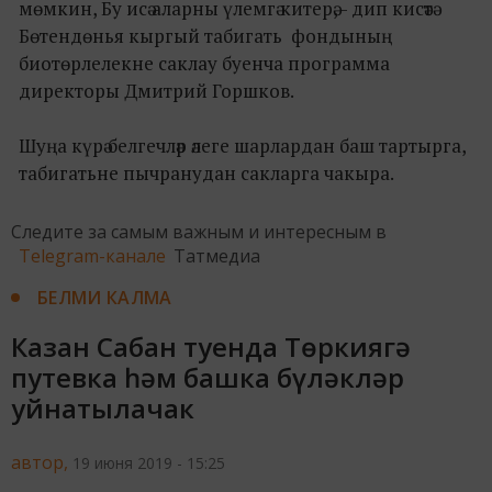
мөмкин, Бу исә аларны үлемгә китерә, - дип кисәтә
Бөтендөнья кыргый табигать фондының
биотөрлелекне саклау буенча программа
директоры Дмитрий Горшков.
Шуңа күрә белгечләр әлеге шарлардан баш тартырга,
табигатьне пычранудан сакларга чакыра.
Следите за самым важным и интересным в
Telegram-канале
Татмедиа
БЕЛМИ КАЛМА
Казан Сабан туенда Төркиягә
путевка һәм башка бүләкләр
уйнатылачак
автор,
19 июня 2019 - 15:25