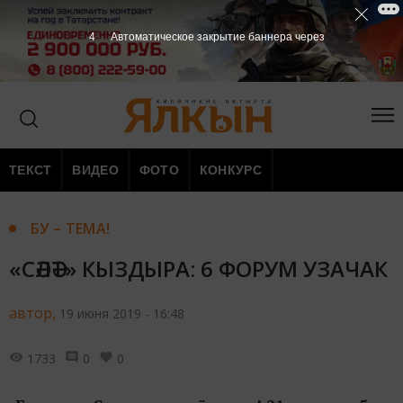
3
Автоматическое закрытие баннера через
ТЕКСТ
ВИДЕО
ФОТО
КОНКУРС
БУ – ТЕМА!
«СӘЛӘТ» КЫЗДЫРА: 6 ФОРУМ УЗАЧАК
автор,
19 июня 2019 - 16:48
1733
0
0