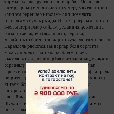
тормышка ашыру өчен шартлар бар. Мәсәлән, яшь
авторларның осталыкларын үстерү максатыннан,
«Минем беренче китабым» дип исемләнгән
программа булдырылды. Әлеге программа китап
өчен материаллар сайлау, редакцияләү, китапны
басмага әзерләүнең (шул исәптән, верстка,
дизайнның) бөтен этапларын күзалларга ярдәм итә.
Параллель рәвештә дизайнерлар белән берлектә
махсус проект эшләп киләчәк. Әлеге проект
кысаларында дизайнер һәм авторларның, киләчәктә
бергә эшләү өчен, тандемнары булдырылачак.
Проект азагында республикакүләм, бәлки федераль
нәшриятлар өчен кызыклы булган автор һәм аның
китабы безнең кулларда булачак. Курсны
Татарстан Республикасының алдынгы
шагыйрьләре һәм прозаиклары алып барачак.
Шулай итеп, без беренчеләрдән булып әдәби агент
ролендә чыгыш ясыйбыз һәм әлеге эш