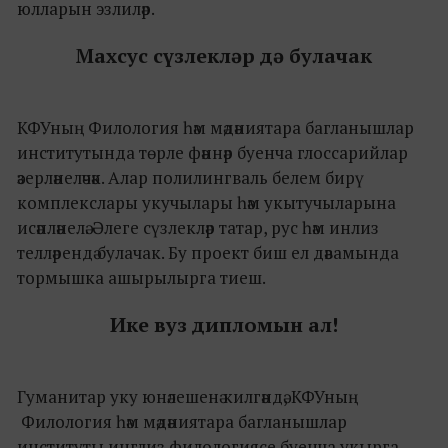
юлларын эзлиләр.
Махсус сүзлекләр дә булачак
КФУның Филология һәм мәдәниятара багланышлар
институтында төрле фәннәр буенча глоссарийлар
әзерләнеләчәк. Алар полилингваль белем бирү
комплекслары укучылары һәм укытучыларына
исәпләнелә. Әлеге сүзлекләр татар, рус һәм инлиз
телләрендә булачак. Бу проект биш ел дәвамында
тормышка ашырылырга тиеш.
Ике вуз дипломын ал!
Гуманитар уку юнәлешенә килгәндә, КФУның
Филология һәм мәдәниятара багланышлар
институты инглиз филологиясе буенча укырга