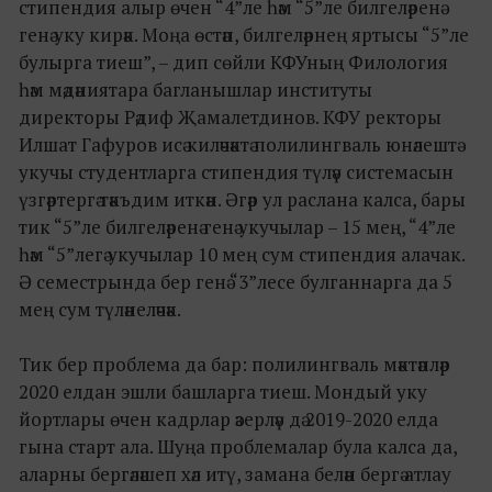
стипендия алыр өчен “4”ле һәм “5”ле билгеләренә
генә уку кирәк. Моңа өстәп, билгеләрнең яртысы “5”ле
булырга тиеш”, – дип сөйли КФУның Филология
һәм мәдәниятара багланышлар институты
директоры Рәдиф Җамалетдинов. КФУ ректоры
Илшат Гафуров исә киләчәктә полилингваль юнәлештә
укучы студентларга стипендия түләү системасын
үзгәртергә тәкъдим иткән. Әгәр ул раслана калса, бары
тик “5”ле билгеләренә генә укучылар – 15 мең, “4”ле
һәм “5”легә укучылар 10 мең сум стипендия алачак.
Ә семестрында бер генә “3”лесе булганнарга да 5
мең сум түләнеләчәк.
Тик бер проблема да бар: полилингваль мәктәпләр
2020 елдан эшли башларга тиеш. Мондый уку
йортлары өчен кадрлар әзерләү дә 2019-2020 елда
гына старт ала. Шуңа проблемалар була калса да,
аларны бергәләшеп хәл итү, замана белән бергә атлау