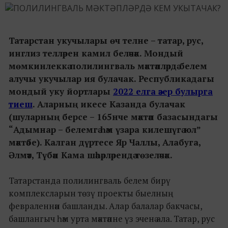
Татарстан укучылары өч телне – татар, рус,
инглиз телләрен камил беләчәк. Мондый
мөмкинлеккә полилингваль мәктәпләрдә белем
алучы укучылар ия булачак. Республикадагы
мондый уку йортлары
2022 елга әзер булырга
тиеш
. Аларның икесе Казанда булачак
(шуларның берсе – 165нче мәктәп базасындагы
“Адымнар – белемгә һәм үзара килешүгә юл”
мәктәбе
). Калган дүртесе Яр Чаллы, Алабуга,
Әлмәт, Түбән Кама шәһәрләрендә төзеләчәк.
Татарстанда полилингваль белем бирү
комплексларын төзү проекты быелның
февраленнән башланды. Алар балалар бакчасы,
башлангыч һәм урта мәктәпне үз эченә ала. Татар, рус