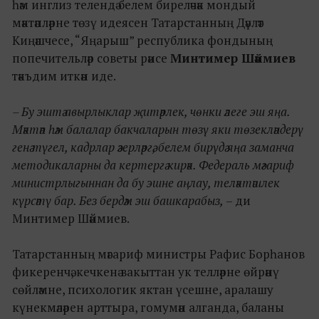
һәм инглиз телендә белем биреләчәк мондый
мәктәпләрне төзү идеясен Татарстанның Дәүләт
Киңәшчесе, “Яңарыш” республика фондының
попечительләр советы рәисе
Минтимер Шәймиев
тәкъдим иткән иде.
– Бу эштә авырлыклар җитәрлек, чөнки әлеге эш яңа.
Мәктәп һәм балалар бакчаларын төзү яки төзекләндерү
генә түгел, кадрлар әзерләргә, белем бирүдә яңа заманча
методикаларны да кертергә кирәк. Федераль мәгариф
министрлыгыннан да бу эшне аңлау, теләктәшлек
күрсәтү бар. Без бердәм эш башкарабыз,
– ди
Минтимер Шәймиев.
Татарстанның мәгариф министры Рафис Борһанов
фикеренчә, кечкенә вакыттан ук телләрне өйрәнү
сөйләмне, психологик яктан үсешне, аралашу
күнекмәләрен арттыра, гомумән алганда, баланы