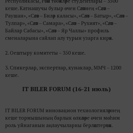
Республикасы, Рәсәй төбәкләре студентлары – 3500
кеше. Катнашучы булыр өчен Сәләтнең «Сәләт –
Раушан», «Сәләт – Биләр каласы», «Сәләт – Батыр», «Сәләт –
Тулпар», «Сәләт – Самара», «Сәләт – Рухият», «Сәләт –
Байлар Сабасы», «Сәләт – Яр Чаллы» профиль
сменаларына сайлап алу турын узарга кирәк.
2. Оештыру комитеты – 350 кеше.
3. Спикерлар, экспертлар, кунаклар, ММЧ – 1200
кеше.
IT BILER FORUM (16-21 июль)
IT BILER FORUM инновацион технологияләрнең
кеше тормышының барлык өлкәләре өчен мөһим
роль уйнаганын аңлаучыларны берләштерәчәк.