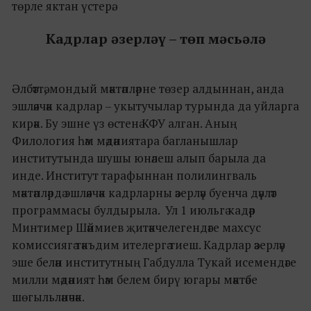
төрле яктан үстерә.
Кадрлар әзерләү – төп мәсьәлә
Әлбәттә, мондый мәктәпләрне төзер алдыннан, анда
эшләячәк кадрлар – укытучылар турында да уйларга
кирәк. Бу эшне үз өстенә КФУ алган. Аның
Филология һәм мәдәниятара багланышлар
институтында шушы юнәлеш алып барыла да
инде. Институт тарафыннан полилингваль
мәктәпләрдә эшләячәк кадрларны әзерләү буенча дәүләт
программасы булдырыла. Ул 1 июльгә кадәр
Минтимер Шәймиев җитәкчелегендәге махсус
комиссиягә тәкъдим ителергә тиеш. Кадрлар әзерләү
эше белән институтның Габдулла Тукай исемендәге
милли мәдәният һәм белем бирү югары мәктәбе
шөгыльләнәчәк.