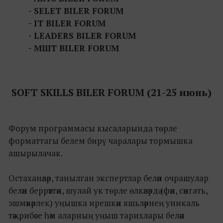
- SELET BILER FORUM
- IT BILER FORUM
- LEADERS BILER FORUM
- МШТ BILER FORUM
SOFT SKILLS BILER FORUM (21-25 июнь)
Форум программасы кысаларында төрле
форматтагы белем бирү чаралары тормышка
ашырылачак.
Остаханәләр, танылган экспертлар белән очрашулар
белән беррәттән, шулай ук төрле өлкәләрдә (фән, сәнгать,
эшмәкәрлек) уңышка ирешкән яшьләрнең уникаль
тәҗрибәсе һәм аларның уңыш тарихлары белән