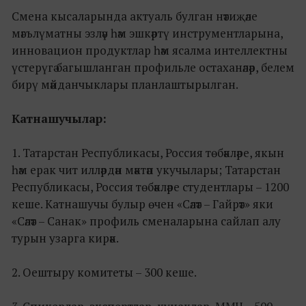
Смена кысаларында актуаль булган нәтиҗәле
мәгълүматны эзләү һәм эшкәртү инструментларына,
инновацион продуктлар һәм ясалма интеллектны
үстерүгә багышланган профильле остаханәләр, белем
бирү мәйданчыклары планлаштырылган.
Катнашучылар:
1. Татарстан Республикасы, Россия төбәкләре, якын
һәм ерак чит илләрдән мәктәп укучылары; Татарстан
Республикасы, Россия төбәкләре студентлары – 1200
кеше. Катнашучы булыр өчен «Сәләт – Гайрәт» яки
«Сәләт – Санак» профиль сменаларына сайлап алу
турын узарга кирәк.
2. Оештыру комитеты – 300 кеше.