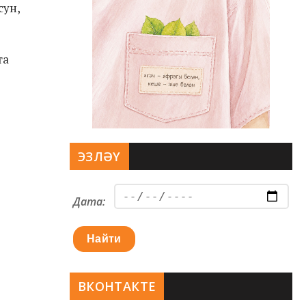
сун,
та
ЭЗЛӘҮ
Дата:
Найти
ВКОНТАКТЕ