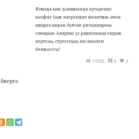
Язмада көн дәвамында күтәренке
кәефне һәм энергияне югалтмас өчен
ашарга кирәк булган ризыкларны
санадык. Аларны үз рационыңа ешрак
кертсәң, стрессның ни икәнен
белмәссең!
17292
0
2
 биергә