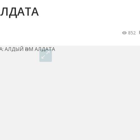
АЛДАТА
852