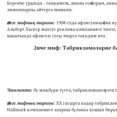
Беренче урында – гөлҗимеш, аннан соң борыч, анна
лимоннарны әйтергә мөмкин.
Әлеге мифның тарихы:
1908 елда әфлисунның бик кү
Альберт Ласкер махсус реклама кампаниясе төзеп,
вакытында әфлисун согы эчәргә тәкъдим итә.
2нче миф: Тәбрикләмәләрне ба
Чынлыкта:
бу мәҗбүри түгел, тәбрикләмәнең үзен 
Әлеге мифның тарихы:
XX гасырга кадәр тәбрикләм
Hallmark компаниясе аларны бүләккә кушып бирүн