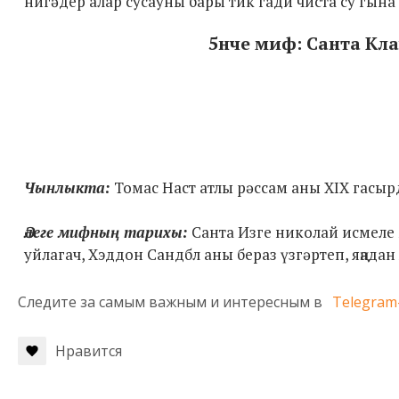
нигәдер алар сусауны бары тик гади чиста су гына
5нче миф: Санта Кла
Чынлыкта:
Томас Наст атлы рәссам аны ХIX гасырд
Әлеге мифның тарихы:
Санта Изге николай исмеле м
уйлагач, Хэддон Сандбл аны бераз үзгәртеп, яңадан
Следите за самым важным и интересным в
Telegram
Нравится