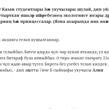
! Казан студентлары һәм укучылары шулай, дип уй
тырткан яшьләр шәһәребезнең экологиясе югары дәрә
принц һәм принцессалар. (Язма ахырында ник икә
к акциягә теләп кушылганнар.
асын сулыйбыз. Бөтен җирдә чүп-чар аунап ятканда, ул 
арата битараф була алмыйбыз. Ə тирә-юньне пычрату 21
ә чүп җыю авыр түгел. Бирегә без үзебез теләп килдек.
набыз, - дип аңлатты 7нче Б сыйныфы укучысы
Алия