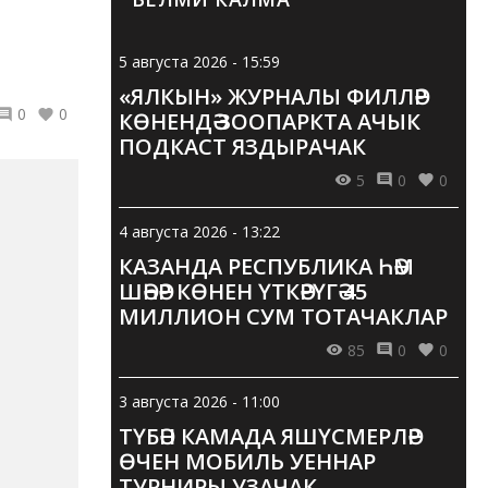
5 августа 2026 - 15:59
«ЯЛКЫН» ЖУРНАЛЫ ФИЛЛӘР
0
0
КӨНЕНДӘ ЗООПАРКТА АЧЫК
ПОДКАСТ ЯЗДЫРАЧАК
5
0
0
4 августа 2026 - 13:22
КАЗАНДА РЕСПУБЛИКА ҺӘМ
ШӘҺӘР КӨНЕН ҮТКӘРҮГӘ 45
МИЛЛИОН СУМ ТОТАЧАКЛАР
85
0
0
3 августа 2026 - 11:00
ТҮБӘН КАМАДА ЯШҮСМЕРЛӘР
ӨЧЕН МОБИЛЬ УЕННАР
ТУРНИРЫ УЗАЧАК