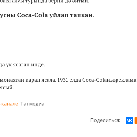
 баса алуы турында берни дә әйтми.
усны Coca-Cola уйлап тапкан.
а ук ясаган инде.
онахтан карап ясала. 1931 елда Coca-Colaның реклама
 ясый.
-канале
Татмедиа
Поделиться: