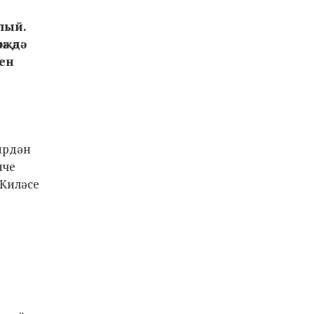
лый.
җәдә
нен
җирдән
нче
 Киләсе