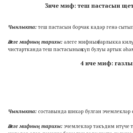
3нче миф: теш пастасын ще
Чынлыкта:
теш пастасын борчак кадәр генә сытып
Әлеге мифның тарихы:
әлеге мифның барлыкка килү
чистартканда теш пастасының күп булуы артык әһәм
4 нче миф: газлы
Чынлыкта:
составында шикәр булган эчемлекләр с
Әлеге мифның тарихы:
эчемлекләр тәкъдим итүче т