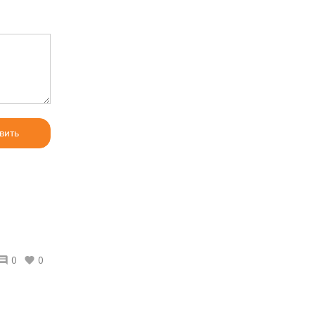
вить
0
0