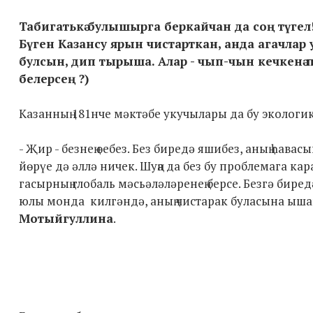
Табигатькә булышырга беркайчан да соң түгел
Бүген Казансу ярын чистарткан, анда агачлар у
булсын, дип тырыша. Алар - чып-чын кечкенә 
белерсең ?)
Казанның 181нче мәктәбе укучылары да бу экологи
- Җир - безнең өебез. Без биредә яшибез, аның һав
йөрүе дә әллә ничек. Шуңа да без бу проблемага к
гасырның глобаль мәсьәләләренең берсе. Безгә биред
юлы монда килгәндә, аның чистарак буласына ыша
Мотыйгуллина
.