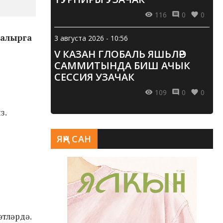
116
0
0
 алырга
3 августа 2026 - 10:56
V КАЗАН ГЛОБАЛЬ ЯШЬЛӘР
САММИТЫНДА БИШ АЧЫК
СЕССИЯ УЗАЧАК
109
0
0
з.
ЯҢА САН
тләрдә.