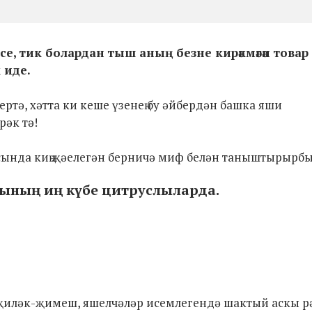
рсе, тик болардан тыш аның безне кирәкмәгән товар
к иде.
тә, хәтта ки кеше үзенең бу әйбердән башка яши
рәк тә!
сында киң җәелегән берничә миф белән таныштырырбы
ының иң күбе цитруслыларда.
җиләк-җимеш, яшелчәләр исемлегендә шактый аскы рә