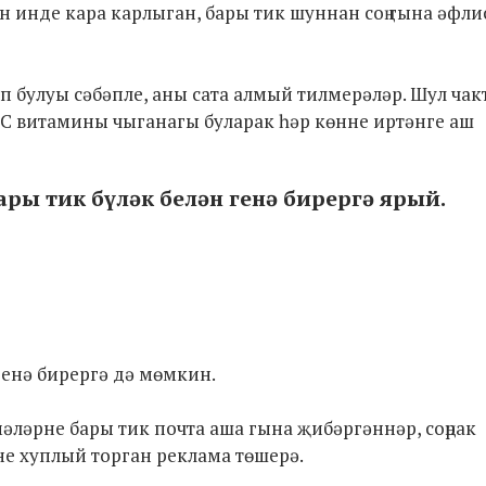
н инде кара карлыган, бары тик шуннан соң гына әфли
п булуы сәбәпле, аны сата алмый тилмерәләр. Шул чак
 С витамины чыганагы буларак һәр көнне иртәнге аш
ры тик бүләк белән генә бирергә ярый.
генә бирергә дә мөмкин.
әләрне бары тик почта аша гына җибәргәннәр, соңрак
е хуплый торган реклама төшерә.