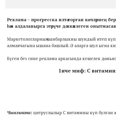
Реклама – прогресска илтә торган көчләрнең бе
һәм алдаланырга этәрүче дә икәнлеген онытмаса
Маркетологларның чынбарлыкны шундый итеп күпер
алмаячагына ышана башлый. Ә аларга шул ыгна ки
Бүген без сине реклама аркасында кешелек дөнья
1нче миф: С витамин
Чынлыкта:
цитруслылыр С витамины күп булган 