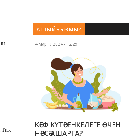
АШЫЙБЫЗМЫ?
еш
14 марта 2024 - 12:25
КӘЕФ КҮТӘРЕНКЕЛЕГЕ ӨЧЕН
. Тик
НӘРСӘ АШАРГА?