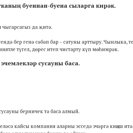
тканың буеннан-буена сыларга кирәк.
 чыгарсагыз да җитә.
ендә бер генә сәбәп бар – сатуны арттыру. Чынлыка, т
иятле түгел, дөрес итеп чистарту күп мөһимрәк.
 эчемлекләр сусауны баса.
усауны берничек тә баса алмый.
еләсә кайсы компания аларны эсседә эчәргә киңәш итә