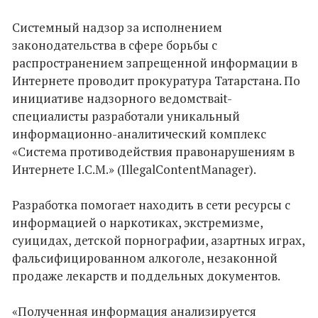
Системный надзор за исполнением
законодательства в сфере борьбы с
распространением запрещенной информации в
Интернете проводит прокуратура Татарстана. По
инициативе надзорного ведомстваit-
специалисты разработали уникальный
информационно-аналитический комплекс
«Система противодействия правонарушениям в
Интернете I.C.M.» (IllegalContentManager).
Разработка помогает находить в сети ресурсы с
информацией о наркотиках, экстремизме,
суицидах, детской порнографии, азартных играх,
фальсифицированном алкоголе, незаконной
продаже лекарств и поддельных документов.
«Полученная информация анализируется