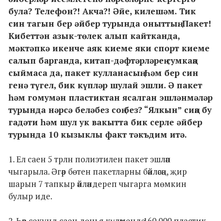
була? Телефон?! Акча?! Әйе, килешәм. Тик
син тагын бер әйбер турында оныттың. Пакет!
Кибеттән азык-төлек алып кайтканда,
мәктәпкә икенче аяк киеме яки спорт киеме
салып барганда, китап-дәфтәрләрең сумкаңа
сыймаса да, пакет кулланасың. Һәм бер син
генә түгел, бик күпләр шулай эшли. Ә пакет
һәм гомумән пластиктан ясалган эшләнмәләр
турында нәрсә беләбез соң без? “Ялкын” сиңа бу
гадәти һәм шул ук вакытта бик серле әйбер
турында 10 кызыклы факт тәкъдим итә.
1. Ел саен 5 трлн полиэтилен пакет эшләп
чыгарыла. Әгәр бөтен пакетларны бәйләсәң, җир
шарын 7 тапкыр әйләндереп чыгарга мөмкин
булыр иде.
2. Һәр секунд саен дөнья күләмендә 160 000 пластик