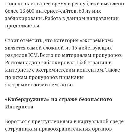
года по настоящее время в республике выявлено
более 13 600 интернет-сайтов, 60 из них
заблокированы. Работа в данном направлении
продолжается.
Стоит отметить, что категория «экстремизм»
является самой сложной из 15 действующих
разделов ICM. Всего по материалам прокуроров
Роскомнадзор заблокировал 1556 страниц в
Интернете с экстремистским контентом. Также
по искам прокуроров признаны
экстремистскими семь книг.
«Кибердружина» на страже безопасного
Интернета
Бороться с преступлениями в виртуальной среде
сотрудникам правоохранительных органов