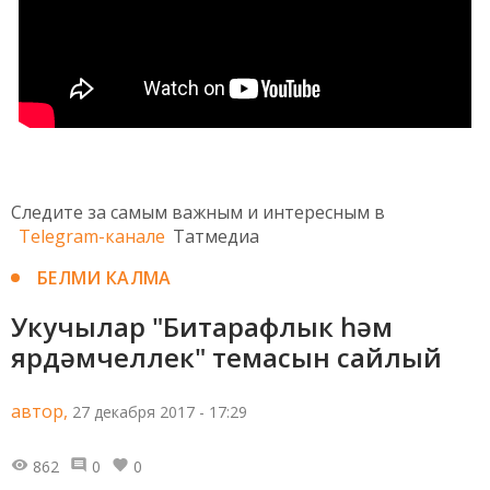
Следите за самым важным и интересным в
Telegram-канале
Татмедиа
БЕЛМИ КАЛМА
Укучылар "Битарафлык һәм
ярдәмчеллек" темасын сайлый
автор,
27 декабря 2017 - 17:29
862
0
0