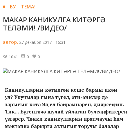
БУ – ТЕМА!
МАКАР КАНИКУЛГА КИТӘРГӘ
ТЕЛӘМИ! /ВИДЕО/
автор,
27 декабря 2017 - 16:31
1041
0
0
Каникулларны көтмәгән кеше бармы икән
ул? Укучылар гына түгел, әти-әниләр дә
зарыгып көтә Яңа ел бәйрәмнәрен, диярсең син.
Тик... Бүгенгәчә шулай уйлаган булсаң, фикерең
үзгәрер. Чөнки каникулларны яратмаучы һәм
мәктәпкә барырга атлыгып торучы балалар