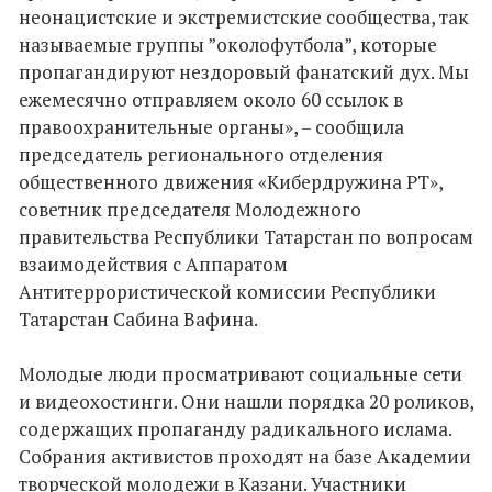
неонацистские и экстремистские сообщества, так
называемые группы ”околофутбола”, которые
пропагандируют нездоровый фанатский дух. Мы
ежемесячно отправляем около 60 ссылок в
правоохранительные органы», – сообщила
председатель регионального отделения
общественного движения «Кибердружина РТ»,
советник председателя Молодежного
правительства Республики Татарстан по вопросам
взаимодействия с Аппаратом
Антитеррористической комиссии Республики
Татарстан Сабина Вафина.
Молодые люди просматривают социальные сети
и видеохостинги. Они нашли порядка 20 роликов,
содержащих пропаганду радикального ислама.
Собрания активистов проходят на базе Академии
творческой молодежи в Казани. Участники