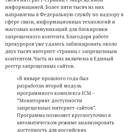
информациией. Более пяти тысяч из них
направлены в Федеральную службу по надзору в
сфере связи, информационных технологий и
массовых коммуникаций для блокировки
запрещенного контента. Благодаря работе
прокуроров уже удалось заблокировать около
двух тысяч интернет-страниц с запрещенным
контентом. Часть из них включена в Единый
реестр запрещенных сайтов.
«В январе прошлого года был
разработан второй модуль
программного комплекса ICM –
”Мониторинг доступности
запрещенных интернет-сайтов”.
Программа позволяет круглосуточно в
автоматическом режиме анализировать
доступность для российских