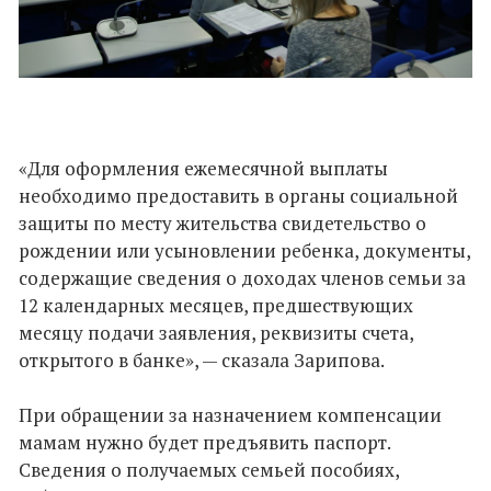
«Для оформления ежемесячной выплаты
необходимо предоставить в органы социальной
защиты по месту жительства свидетельство о
рождении или усыновлении ребенка, документы,
содержащие сведения о доходах членов семьи за
12 календарных месяцев, предшествующих
месяцу подачи заявления, реквизиты счета,
открытого в банке», — сказала Зарипова.
При обращении за назначением компенсации
мамам нужно будет предъявить паспорт.
Сведения о получаемых семьей пособиях,