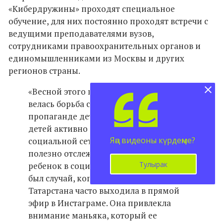
«Кибердружины» проходят специальное
обучение, для них постоянно проходят встречи с
ведущими преподавателями вузов,
сотрудниками правоохранительных органов и
единомышленниками из Москвы и других
регионов страны.
«Весной этого года нами активно
велась борьба с вредоносной волной по
пропаганде детского суицида, когда
детей активно вербовали в некую игру в
Яңа видеоны күрдеңме?
социальной сети. Родителям было бы
полезно отслеживать, с кем общается их
Тулырак
ребенок в социальных сетях. Недавно
был случай, когда школьница из
Татарстана часто выходила в прямой
эфир в Инстаграме. Она привлекла
внимание маньяка, который ее