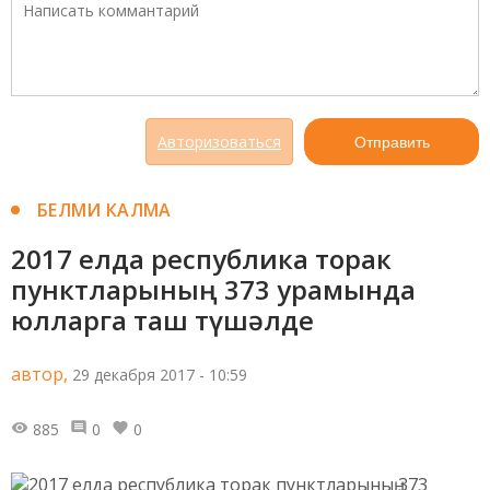
Авторизоваться
Отправить
БЕЛМИ КАЛМА
2017 елда республика торак
пунктларының 373 урамында
юлларга таш түшәлде
автор,
29 декабря 2017 - 10:59
885
0
0