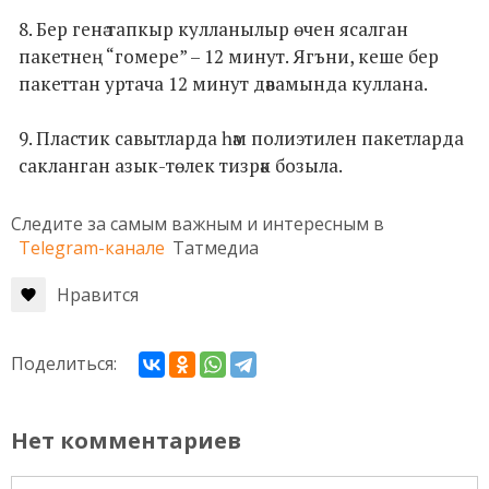
8. Бер генә тапкыр кулланылыр өчен ясалган
пакетнең “гомере” – 12 минут. Ягъни, кеше бер
пакеттан уртача 12 минут дәвамында куллана.
9. Пластик савытларда һәм полиэтилен пакетларда
сакланган азык-төлек тизрәк бозыла.
Следите за самым важным и интересным в
Telegram-канале
Татмедиа
Нравится
Поделиться:
Нет комментариев