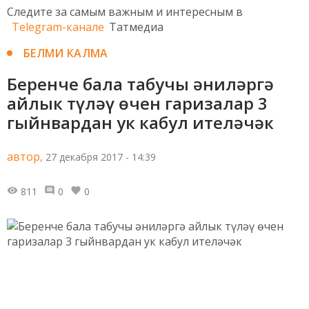
Следите за самым важным и интересным в
Telegram-канале
Татмедиа
БЕЛМИ КАЛМА
Беренче бала табучы әниләргә
айлык түләү өчен гаризалар 3
гыйнвардан ук кабул ителәчәк
автор,
27 декабря 2017 - 14:39
811
0
0