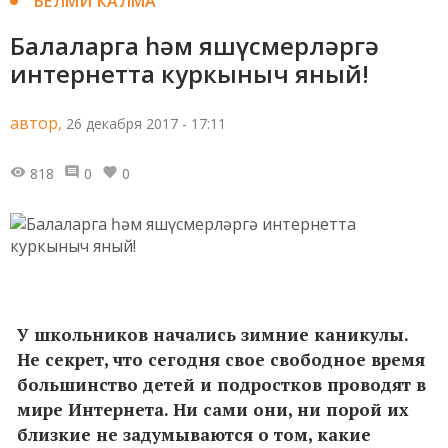
БЕЛМИ КАЛМА
Балаларга һәм яшүсмерләргә
интернетта куркыныч яный!
автор,
26 декабря 2017 - 17:11
818
0
0
У школьников начались зимние каникулы.
Не секрет, что сегодня свое свободное время
большинство детей и подростков проводят в
мире Интернета. Ни сами они, ни порой их
близкие не задумываются о том, какие