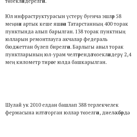
төзекләндерелгән.
Юл инфраструктурасын үстерү буенча эшләр 58
меңнән артык кеше яшәгән Татарстанның 400 торак
пунктында алып барылган. 138 торак пунктның
юлларын ремонтлауга акчалар федераль
бюджеттан бүлеп бирелгән. Барлыгы авыл торак
пунктларының юл-урам челтәрендә төзекләндерү 2,4
мең километр тирәсе юлда башкарылган.
Шулай ук 2010 елдан башлап 388 терлекчелек
фермасына илтә торган юллар төзелгән, диелә хәбәрдә.