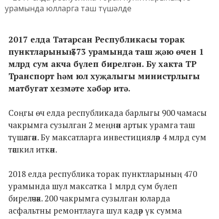
2017 елда Татарсан Республикасы торак
пунктларының 373 урамында таш җәю өчен 1
млрд сум акча бүлеп бирелгән. Бу хакта ТР
Транспорт һәм юл хуҗалыгы министрлыгы
матбугат хезмәте хәбәр итә.
Соңгы өч елда республикада барлыгы 900 чамасы
чакрымга сузылган 2 меңнән артык урамга таш
түшәлгән. Бу максатларга инвестицияләр 4 млрд сум
тәшкил иткән.
2018 елда республика торак пунктларының 470
урамында шул максатка 1 млрд сум бүлеп
биреләчәк. 200 чакрымга сузылган юларда
асфальтны ремонтлауга шул кадәр үк сумма