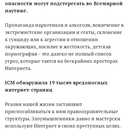
опасности могут подстерегать во Всемирной
паутине.
Пропаганда наркотиков и алкоголя, вовлечение в
экстремистские организации и секты, склонение
к суициду или к агрессии в отношении
окружающих, насилие и жестокость, детская
порнография – это далеко не полный список
угроз, которые таятся на бескрайних просторах
Интернета.
ICM обнаружила 19 тысяч вредоносных
интернет-страниц
Реалии нашей жизни заставляют
приспосабливаться к ним правоохранительные
структуры. Злоумышленники давно и мастерски
используют Интернет в своих преступных целях.