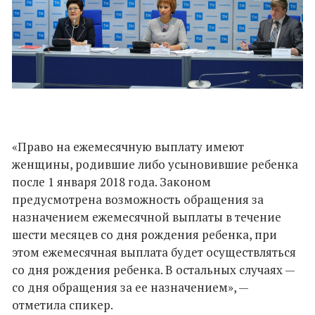
«Право на ежемесячную выплату имеют
женщины, родившие либо усыновившие ребенка
после 1 января 2018 года. Законом
предусмотрена возможность обращения за
назначением ежемесячной выплаты в течение
шести месяцев со дня рождения ребенка, при
этом ежемесячная выплата будет осуществляться
со дня рождения ребенка. В остальных случаях —
со дня обращения за ее назначением», —
отметила спикер.