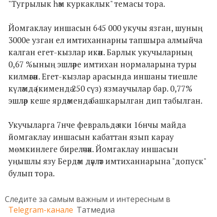
"Тугрылык һәм куркаклык" темасы тора.
Йомгаклау иншасын 645 000 укучы язган, шуның
3000е узган ел имтиханнарны тапшыра алмыйча
калган егет-кызлар икән. Барлык укучыларның
0,67 %ының эшләре имтихан нормаларына туры
килмәгән. Егет-кызлар арасында иншаны тиешле
күләмдә (кимендә 250 сүз) язмаучылар бар. 0,77%
эшләр кеше ярдәмендә башкарылган дип табылган.
Укучыларга 7нче февральдә яки 16нчы майда
йомгаклау иншасын кабаттан язып карау
мөмкинлеге биреләчәк. Йомгаклау иншасын
уңышлы язу Бердәм дәүләт имтиханнарына "допуск"
булып тора.
Следите за самым важным и интересным в
Telegram-канале
Татмедиа