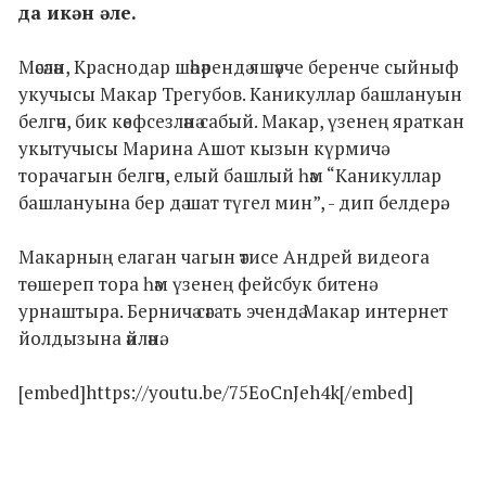
да икән әле.
Мәсәлән, Краснодар шәһәрендә яшәүче беренче сыйныф
укучысы Макар Трегубов. Каникуллар башлануын
белгәч, бик кәефсезләнә сабый. Макар, үзенең яраткан
укытучысы Марина Ашот кызын күрмичә
торачагын белгәч, елый башлый һәм “Каникуллар
башлануына бер дә шат түгел мин”, - дип белдерә.
Макарның елаган чагын әтисе Андрей видеога
төшереп тора һәм үзенең фейсбук битенә
урнаштыра. Берничә сәгать эчендә Макар интернет
йолдызына әйләнә.
[embed]https://youtu.be/75EoCnJeh4k[/embed]