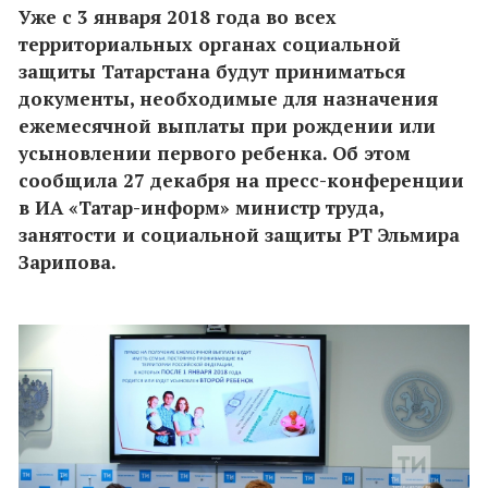
Уже с 3 января 2018 года во всех
территориальных органах социальной
защиты Татарстана будут приниматься
документы, необходимые для назначения
ежемесячной выплаты при рождении или
усыновлении первого ребенка. Об этом
сообщила 27 декабря на пресс-конференции
в ИА «Татар-информ» министр труда,
занятости и социальной защиты РТ Эльмира
Зарипова.