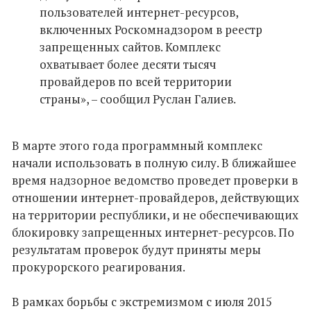
пользователей интернет-ресурсов,
включенных Роскомнадзором в реестр
запрещенных сайтов. Комплекс
охватывает более десяти тысяч
провайдеров по всей территории
страны», – сообщил Руслан Галиев.
В марте этого года программный комплекс
начали использовать в полную силу. В ближайшее
время надзорное ведомство проведет проверки в
отношении интернет-провайдеров, действующих
на территории республики, и не обеспечивающих
блокировку запрещенных интернет-ресурсов. По
результатам проверок будут приняты меры
прокурорского реагирования.
В рамках борьбы с экстремизмом с июля 2015