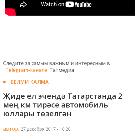
Следите за самым важным и интересным в
Telegram-канале
Татмедиа
БЕЛМИ КАЛМА
Җиде ел эчендә Татарстанда 2
мең км тирәсе автомобиль
юллары төзелгән
автор,
27 декабря 2017 - 10:28