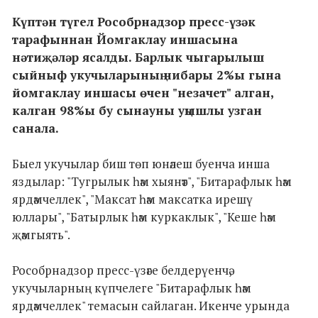
Күптән түгел Рособрнадзор пресс-үзәк
тарафыннан Йомгаклау иншасына
нәтиҗәләр ясалды. Барлык чыгарылыш
сыйныф укучыларының нибары 2%ы гына
йомгаклау иншасы өчен "незачет" алган,
калган 98%ы бу сынауны уңышлы узган
санала.
Быел укучылар биш төп юнәлеш буенча инша
яздылар: "Тугрылык һәм хыянәт", "Битарафлык һәм
ярдәмчеллек", "Максат һәм максатка ирешү
юллары", "Батырлык һәм куркаклык", "Кеше һәм
җәмгыять".
Рособрнадзор пресс-үзәге белдерүенчә,
укучыларның күпчелеге "Битарафлык һәм
ярдәмчеллек" темасын сайлаган. Икенче урында