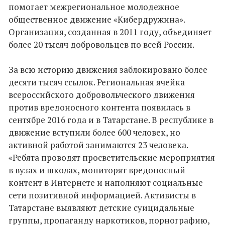
помогает межрегиональное молодежное
общественное движение «Кибердружина».
Организация, созданная в 2011 году, объединяет
более 20 тысяч добровольцев по всей России.
За всю историю движения заблокировано более
десяти тысяч ссылок. Региональная ячейка
всероссийского добровольческого движения
против вредоносного контента появилась в
сентябре 2016 года и в Татарстане. В республике в
движение вступили более 600 человек, но
активной работой занимаются 23 человека.
«Ребята проводят просветительские мероприятия
в вузах и школах, мониторят вредоносный
контент в Интернете и наполняют социальные
сети позитивной информацией. Активисты в
Татарстане выявляют детские суицидальные
группы, пропаганду наркотиков, порнографию,