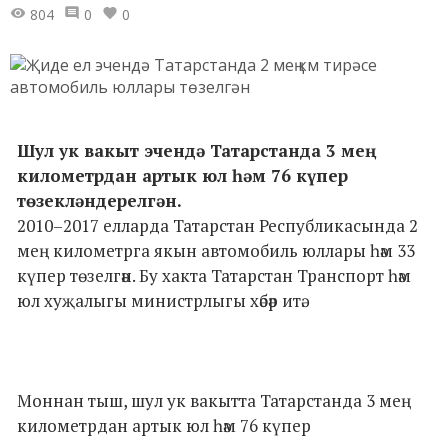
804
0
0
Шул ук вакыт эчендә Татарстанда 3 мең
километрдан артык юл һәм 76 күпер
төзекләндерелгән.
2010–2017 елларда Татарстан Республикасында 2
мең километрга якын автомобиль юллары һәм 33
күпер төзелгән. Бу хакта Татарстан Транспорт һәм
юл хуҗалыгы министрлыгы хәбәр итә.
Моннан тыш, шул ук вакытта Татарстанда 3 мең
километрдан артык юл һәм 76 күпер