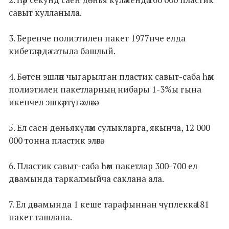
савыт кулланыла.
3. Беренче полиэтилен пакет 1977нче елда
кибетләрдә сатыла башлый.
4. Бөтен эшләп чыгарылган пластик савыт-саба һәм
полиэтилен пакетларның нибары 1-3%ы гына
икенчел эшкәртүгә эләгә.
5. Ел саен дөньякүләм сулыкларга, якынча, 12 000
000 тонна пластик эләгә.
6. Пластик савыт-саба һәм пакетлар 300-700 ел
дәвамында таркалмыйча саклана ала.
7. Ел дәвамында 1 кеше тарафыннан чүплеккә 181
пакет ташлана.