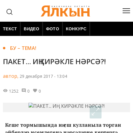
ТЕКСТ
ВИДЕО
ФОТО
КОНКУРС
БУ – ТЕМА!
ПАКЕТ... ИҢ КИРӘКЛЕ НӘРСӘ?!
автор,
29 декабря 2017 - 13:04
1252
0
0
Кеше тормышында иң еш кулланыла торган
әйберләр исемлегенә нәрсәләрне кертергә