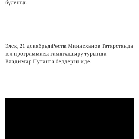
бүленгән.
Элек, 21 декабрьдә Рөстәм Миңнеханов Татарстанда
юл программасы гамәлгә ашыру турында
Владимир Путинга белдергән иде.